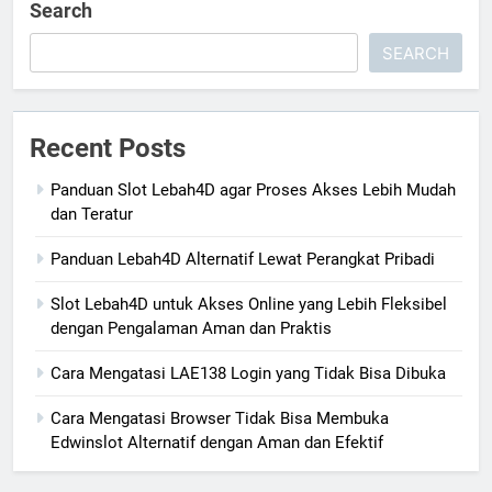
Search
SEARCH
Recent Posts
Panduan Slot Lebah4D agar Proses Akses Lebih Mudah
dan Teratur
Panduan Lebah4D Alternatif Lewat Perangkat Pribadi
Slot Lebah4D untuk Akses Online yang Lebih Fleksibel
dengan Pengalaman Aman dan Praktis
Cara Mengatasi LAE138 Login yang Tidak Bisa Dibuka
Cara Mengatasi Browser Tidak Bisa Membuka
Edwinslot Alternatif dengan Aman dan Efektif