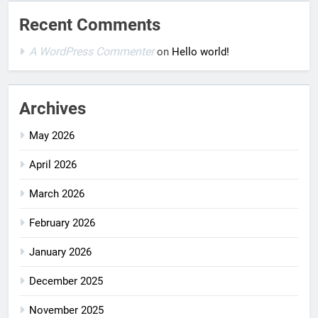
Recent Comments
A WordPress Commenter
on
Hello world!
Archives
May 2026
April 2026
March 2026
February 2026
January 2026
December 2025
November 2025