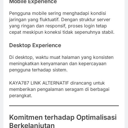
Mobile Experience
Pengguna mobile sering menghadapi kondisi
jaringan yang fluktuatif. Dengan struktur server
yang ringan dan responsif, proses login tetap
cepat meskipun koneksi tidak sepenuhnya stabil.
Desktop Experience
Di desktop, waktu muat halaman yang konsisten
meningkatkan kenyamanan dan kepercayaan
pengguna terhadap sistem.
KAYA787 LINK ALTERNATIF dirancang untuk
memberikan pengalaman seragam di berbagai
perangkat.
Komitmen terhadap Optimalisasi
Berkelanjutan