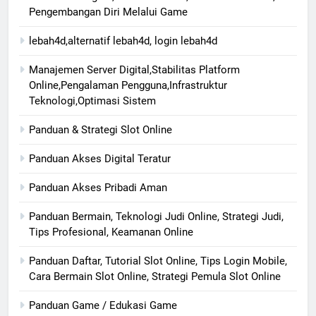
Pengembangan Diri Melalui Game
lebah4d,alternatif lebah4d, login lebah4d
Manajemen Server Digital,Stabilitas Platform
Online,Pengalaman Pengguna,Infrastruktur
Teknologi,Optimasi Sistem
Panduan & Strategi Slot Online
Panduan Akses Digital Teratur
Panduan Akses Pribadi Aman
Panduan Bermain, Teknologi Judi Online, Strategi Judi,
Tips Profesional, Keamanan Online
Panduan Daftar, Tutorial Slot Online, Tips Login Mobile,
Cara Bermain Slot Online, Strategi Pemula Slot Online
Panduan Game / Edukasi Game