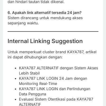
dan hindari tautan tidak dikenal.
6. Apakah link alternatif tersedia 24 jam?
Sistem dirancang untuk mendukung akses
sepanjang waktu.
Internal Linking Suggestion
Untuk memperkuat cluster brand KAYA787, artikel
ini dapat dihubungkan dengan:
KAYA787 ALTERNATIF dengan Sistem Akses
Lebih Stabil
KAYA787 LINK LOGIN 24 Jam dengan
Monitoring Real-Time
KAYA787 LINK LOGIN dan Perlindungan
Data Pengguna
Evaluasi Sistem Otentikasi pada KAYA787
ALTERNATIF