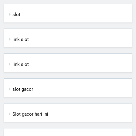
slot
link slot
link slot
slot gacor
Slot gacor hari ini