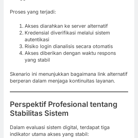
Proses yang terjadi:
Akses diarahkan ke server alternatif
Kredensial diverifikasi melalui sistem
autentikasi
Risiko login dianalisis secara otomatis
Akses diberikan dengan waktu respons
yang stabil
Skenario ini menunjukkan bagaimana link alternatif
berperan dalam menjaga kontinuitas layanan.
Perspektif Profesional tentang
Stabilitas Sistem
Dalam evaluasi sistem digital, terdapat tiga
indikator utama akses yang stabil: