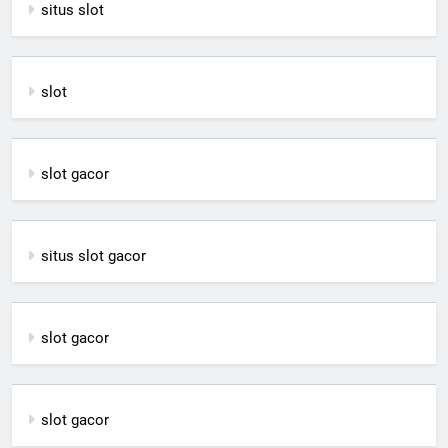
situs slot
slot
slot gacor
situs slot gacor
slot gacor
slot gacor