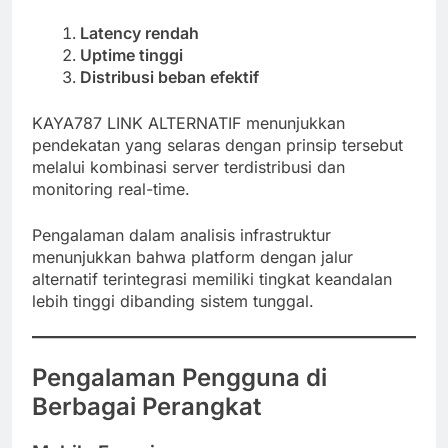
Latency rendah
Uptime tinggi
Distribusi beban efektif
KAYA787 LINK ALTERNATIF menunjukkan
pendekatan yang selaras dengan prinsip tersebut
melalui kombinasi server terdistribusi dan
monitoring real-time.
Pengalaman dalam analisis infrastruktur
menunjukkan bahwa platform dengan jalur
alternatif terintegrasi memiliki tingkat keandalan
lebih tinggi dibanding sistem tunggal.
Pengalaman Pengguna di
Berbagai Perangkat