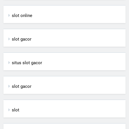
slot online
slot gacor
situs slot gacor
slot gacor
slot