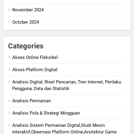
November 2024
October 2024
Categories
Akses Online Fleksibel
Akses Platform Digital
Analisis Digital, Riset Pencarian, Tren Internet, Perilaku
Pengguna, Data dan Statistik
Analisis Permainan
Analisis Pola & Strategi Mingguan
Analisis Sistem Permainan Digital,Studi Mesin
Interaktif,Observasi Platform Online,Arsitektur Game