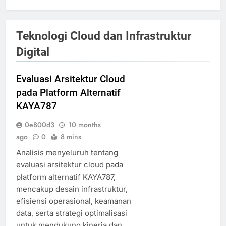
Teknologi Cloud dan Infrastruktur
Digital
Evaluasi Arsitektur Cloud
pada Platform Alternatif
KAYA787
0e800d3
10 months
ago
0
8 mins
Analisis menyeluruh tentang
evaluasi arsitektur cloud pada
platform alternatif KAYA787,
mencakup desain infrastruktur,
efisiensi operasional, keamanan
data, serta strategi optimalisasi
untuk mendukung kinerja dan