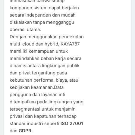
memastikan bahwa setiap
komponen sistem dapat berjalan
secara independen dan mudah
diskalakan tanpa mengganggu
operasi utama.
Dengan menggunakan pendekatan
multi-cloud dan hybrid, KAYA787
memiliki kemampuan untuk
memindahkan beban kerja secara
dinamis antara lingkungan publik
dan privat tergantung pada
kebutuhan performa, biaya, atau
kebijakan keamanan.Data
pengguna dan layanan inti
ditempatkan pada lingkungan yang
tersegmentasi untuk menjamin
privasi dan kepatuhan terhadap
standar industri seperti
ISO 27001
dan
GDPR
.