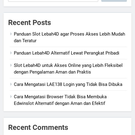
Recent Posts
Panduan Slot Lebah4D agar Proses Akses Lebih Mudah
dan Teratur
Panduan Lebah4D Alternatif Lewat Perangkat Pribadi
Slot Lebah4D untuk Akses Online yang Lebih Fleksibel
dengan Pengalaman Aman dan Praktis
Cara Mengatasi LAE138 Login yang Tidak Bisa Dibuka
Cara Mengatasi Browser Tidak Bisa Membuka
Edwinslot Alternatif dengan Aman dan Efektif
Recent Comments