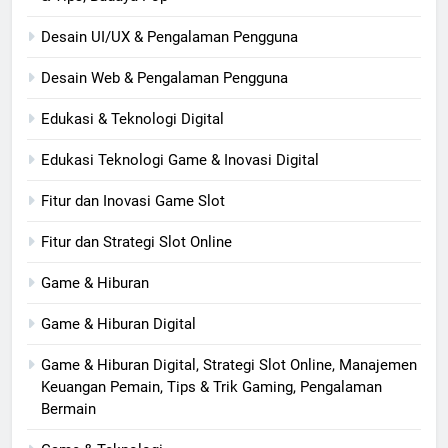
Desain UI/UX & Pengalaman Pengguna
Desain Web & Pengalaman Pengguna
Edukasi & Teknologi Digital
Edukasi Teknologi Game & Inovasi Digital
Fitur dan Inovasi Game Slot
Fitur dan Strategi Slot Online
Game & Hiburan
Game & Hiburan Digital
Game & Hiburan Digital, Strategi Slot Online, Manajemen
Keuangan Pemain, Tips & Trik Gaming, Pengalaman
Bermain