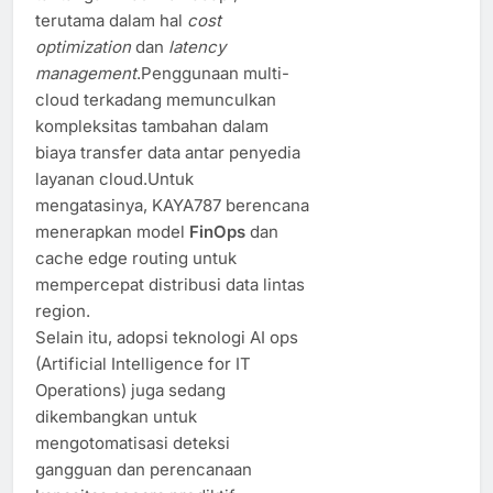
terutama dalam hal
cost
optimization
dan
latency
management
.Penggunaan multi-
cloud terkadang memunculkan
kompleksitas tambahan dalam
biaya transfer data antar penyedia
layanan cloud.Untuk
mengatasinya, KAYA787 berencana
menerapkan model
FinOps
dan
cache edge routing untuk
mempercepat distribusi data lintas
region.
Selain itu, adopsi teknologi AI ops
(Artificial Intelligence for IT
Operations) juga sedang
dikembangkan untuk
mengotomatisasi deteksi
gangguan dan perencanaan