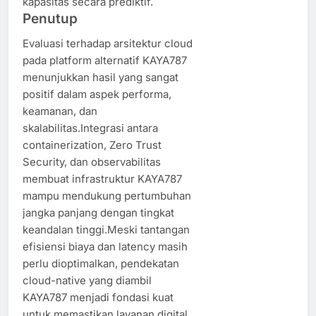
kapasitas secara prediktif.
Penutup
Evaluasi terhadap arsitektur cloud
pada platform alternatif KAYA787
menunjukkan hasil yang sangat
positif dalam aspek performa,
keamanan, dan
skalabilitas.Integrasi antara
containerization, Zero Trust
Security, dan observabilitas
membuat infrastruktur KAYA787
mampu mendukung pertumbuhan
jangka panjang dengan tingkat
keandalan tinggi.Meski tantangan
efisiensi biaya dan latency masih
perlu dioptimalkan, pendekatan
cloud-native yang diambil
KAYA787 menjadi fondasi kuat
untuk memastikan layanan digital