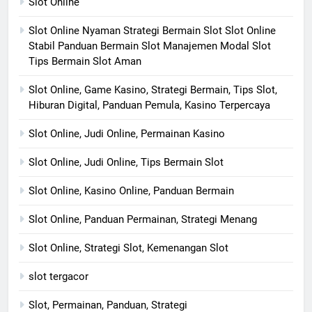
Slot Online
Slot Online Nyaman Strategi Bermain Slot Slot Online
Stabil Panduan Bermain Slot Manajemen Modal Slot
Tips Bermain Slot Aman
Slot Online, Game Kasino, Strategi Bermain, Tips Slot,
Hiburan Digital, Panduan Pemula, Kasino Terpercaya
Slot Online, Judi Online, Permainan Kasino
Slot Online, Judi Online, Tips Bermain Slot
Slot Online, Kasino Online, Panduan Bermain
Slot Online, Panduan Permainan, Strategi Menang
Slot Online, Strategi Slot, Kemenangan Slot
slot tergacor
Slot, Permainan, Panduan, Strategi