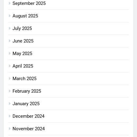
September 2025
August 2025
July 2025
June 2025
May 2025
April 2025
March 2025
February 2025
January 2025
December 2024
November 2024