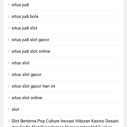
situs judi
situs judi bola
situs judi slot
situs judi slot gacor
situs judi slot online
situs slot
situs slot gacor
situs slot gacor hari ini
situs slot online
slot
Slot Bertema Pop Culture Inovasi Hiburan Kasino Desain