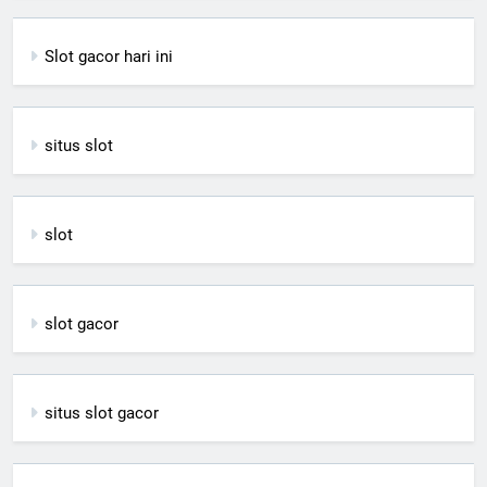
Slot gacor hari ini
situs slot
slot
slot gacor
situs slot gacor