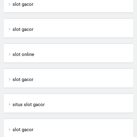
slot gacor
slot gacor
slot online
slot gacor
situs slot gacor
slot gacor