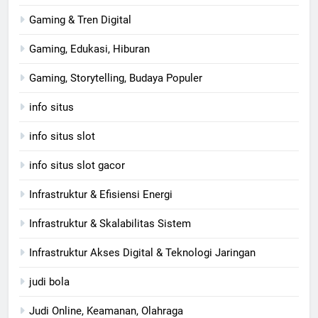
Gaming & Tren Digital
Gaming, Edukasi, Hiburan
Gaming, Storytelling, Budaya Populer
info situs
info situs slot
info situs slot gacor
Infrastruktur & Efisiensi Energi
Infrastruktur & Skalabilitas Sistem
Infrastruktur Akses Digital & Teknologi Jaringan
judi bola
Judi Online, Keamanan, Olahraga