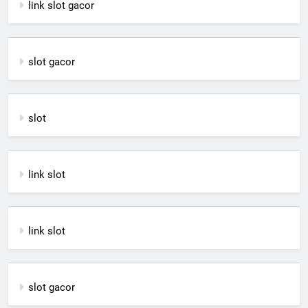
link slot gacor
slot gacor
slot
link slot
link slot
slot gacor