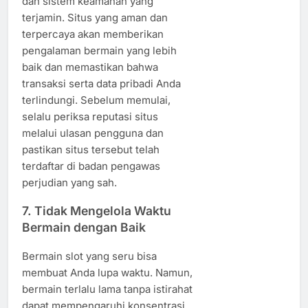
dan sistem keamanan yang
terjamin. Situs yang aman dan
terpercaya akan memberikan
pengalaman bermain yang lebih
baik dan memastikan bahwa
transaksi serta data pribadi Anda
terlindungi. Sebelum memulai,
selalu periksa reputasi situs
melalui ulasan pengguna dan
pastikan situs tersebut telah
terdaftar di badan pengawas
perjudian yang sah.
7. Tidak Mengelola Waktu
Bermain dengan Baik
Bermain slot yang seru bisa
membuat Anda lupa waktu. Namun,
bermain terlalu lama tanpa istirahat
dapat mempengaruhi konsentrasi