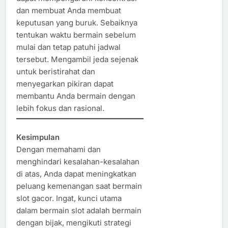
dan membuat Anda membuat
keputusan yang buruk. Sebaiknya
tentukan waktu bermain sebelum
mulai dan tetap patuhi jadwal
tersebut. Mengambil jeda sejenak
untuk beristirahat dan
menyegarkan pikiran dapat
membantu Anda bermain dengan
lebih fokus dan rasional.
Kesimpulan
Dengan memahami dan
menghindari kesalahan-kesalahan
di atas, Anda dapat meningkatkan
peluang kemenangan saat bermain
slot gacor. Ingat, kunci utama
dalam bermain slot adalah bermain
dengan bijak, mengikuti strategi