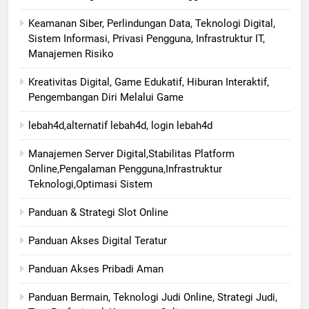
Keamanan Siber, Perlindungan Data, Teknologi Digital,
Sistem Informasi, Privasi Pengguna, Infrastruktur IT,
Manajemen Risiko
Kreativitas Digital, Game Edukatif, Hiburan Interaktif,
Pengembangan Diri Melalui Game
lebah4d,alternatif lebah4d, login lebah4d
Manajemen Server Digital,Stabilitas Platform
Online,Pengalaman Pengguna,Infrastruktur
Teknologi,Optimasi Sistem
Panduan & Strategi Slot Online
Panduan Akses Digital Teratur
Panduan Akses Pribadi Aman
Panduan Bermain, Teknologi Judi Online, Strategi Judi,