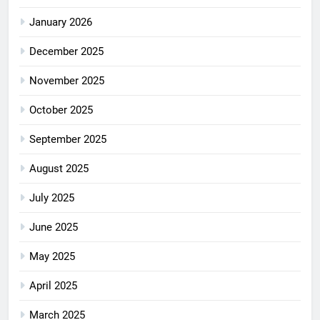
January 2026
December 2025
November 2025
October 2025
September 2025
August 2025
July 2025
June 2025
May 2025
April 2025
March 2025