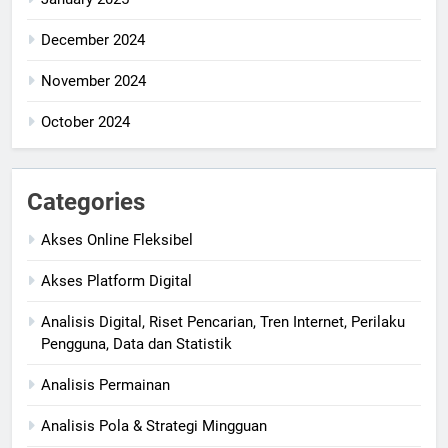
December 2024
November 2024
October 2024
Categories
Akses Online Fleksibel
Akses Platform Digital
Analisis Digital, Riset Pencarian, Tren Internet, Perilaku
Pengguna, Data dan Statistik
Analisis Permainan
Analisis Pola & Strategi Mingguan