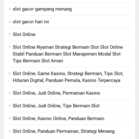
slot gacor gampang menang
slot gacor hari ini
Slot Online
Slot Online Nyaman Strategi Bermain Slot Slot Online
Stabil Panduan Bermain Slot Manajemen Modal Slot
Tips Bermain Slot Aman
Slot Online, Game Kasino, Strategi Bermain, Tips Slot,
Hiburan Digital, Panduan Pemula, Kasino Terpercaya
Slot Online, Judi Online, Permainan Kasino
Slot Online, Judi Online, Tips Bermain Slot
Slot Online, Kasino Online, Panduan Bermain
Slot Online, Panduan Permainan, Strategi Menang