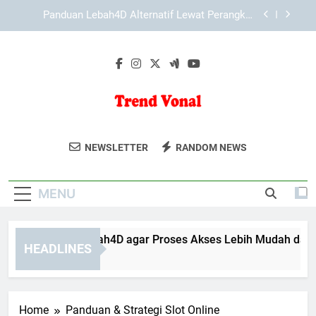
Skip
Slot Lebah4D untuk Akses Online yang Lebih
to
Fleksibel dengan Pengalaman Aman dan Praktis
content
Cara Mengatasi LAE138 Login yang Tidak Bisa
Dibuka
Panduan Slot Lebah4D agar Proses Akses Lebih
Mudah dan Teratur
Panduan Lebah4D Alternatif Lewat Perangkat
Pribadi
Trend Vonal
Ikuti Tren Mode Terbaru Di Trend Vonal.
Slot Lebah4D untuk Akses Online yang Lebih
NEWSLETTER
RANDOM NEWS
Fleksibel dengan Pengalaman Aman dan Praktis
Sumber Inspirasi Gaya Untuk
Cara Mengatasi LAE138 Login yang Tidak Bisa
Fashionista.
Dibuka
MENU
nduan Slot Lebah4D agar Proses Akses Lebih Mudah dan Tera
HEADLINES
Months Ago
Home
Panduan & Strategi Slot Online