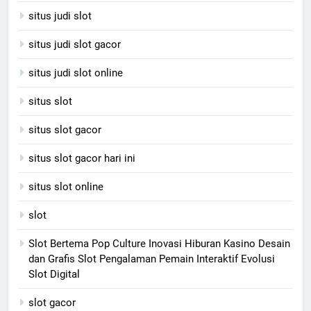
situs judi slot
situs judi slot gacor
situs judi slot online
situs slot
situs slot gacor
situs slot gacor hari ini
situs slot online
slot
Slot Bertema Pop Culture Inovasi Hiburan Kasino Desain
dan Grafis Slot Pengalaman Pemain Interaktif Evolusi
Slot Digital
slot gacor