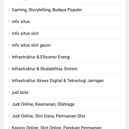
Gaming, Storytelling, Budaya Populer
info situs
info situs slot
info situs slot gacor
Infrastruktur & Efisiensi Energi
Infrastruktur & Skalabilitas Sistem
Infrastruktur Akses Digital & Teknologi Jaringan
judi bola
Judi Online, Keamanan, Olahraga
Judi Online, Slot Dana, Permainan Slot
Kasino Online, Slot Online, Panduan Permainan