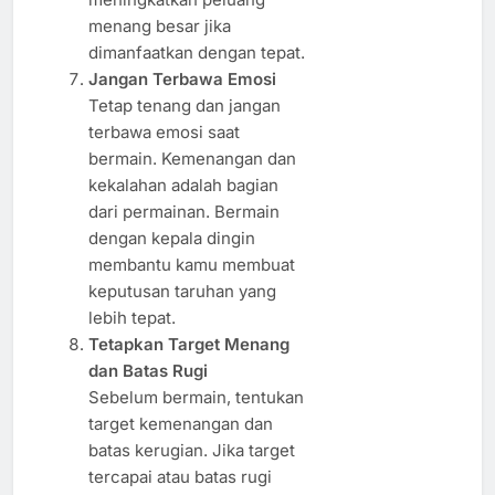
menang besar jika
dimanfaatkan dengan tepat.
Jangan Terbawa Emosi
Tetap tenang dan jangan
terbawa emosi saat
bermain. Kemenangan dan
kekalahan adalah bagian
dari permainan. Bermain
dengan kepala dingin
membantu kamu membuat
keputusan taruhan yang
lebih tepat.
Tetapkan Target Menang
dan Batas Rugi
Sebelum bermain, tentukan
target kemenangan dan
batas kerugian. Jika target
tercapai atau batas rugi