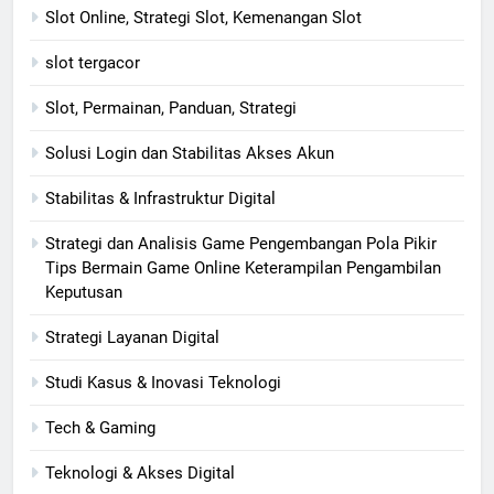
Slot Online, Strategi Slot, Kemenangan Slot
slot tergacor
Slot, Permainan, Panduan, Strategi
Solusi Login dan Stabilitas Akses Akun
Stabilitas & Infrastruktur Digital
Strategi dan Analisis Game Pengembangan Pola Pikir
Tips Bermain Game Online Keterampilan Pengambilan
Keputusan
Strategi Layanan Digital
Studi Kasus & Inovasi Teknologi
Tech & Gaming
Teknologi & Akses Digital