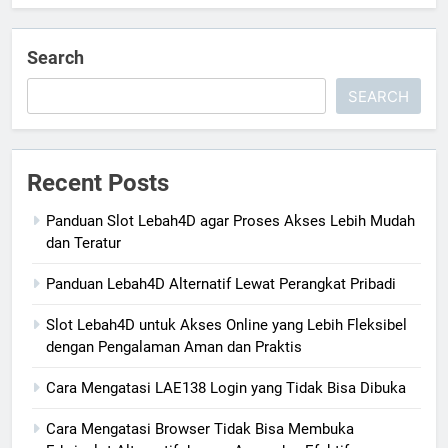
Search
SEARCH
Recent Posts
Panduan Slot Lebah4D agar Proses Akses Lebih Mudah
dan Teratur
Panduan Lebah4D Alternatif Lewat Perangkat Pribadi
Slot Lebah4D untuk Akses Online yang Lebih Fleksibel
dengan Pengalaman Aman dan Praktis
Cara Mengatasi LAE138 Login yang Tidak Bisa Dibuka
Cara Mengatasi Browser Tidak Bisa Membuka