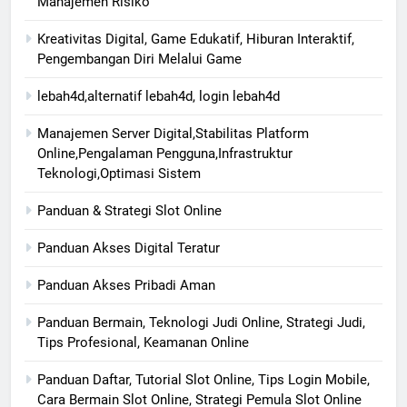
Manajemen Risiko
Kreativitas Digital, Game Edukatif, Hiburan Interaktif,
Pengembangan Diri Melalui Game
lebah4d,alternatif lebah4d, login lebah4d
Manajemen Server Digital,Stabilitas Platform
Online,Pengalaman Pengguna,Infrastruktur
Teknologi,Optimasi Sistem
Panduan & Strategi Slot Online
Panduan Akses Digital Teratur
Panduan Akses Pribadi Aman
Panduan Bermain, Teknologi Judi Online, Strategi Judi,
Tips Profesional, Keamanan Online
Panduan Daftar, Tutorial Slot Online, Tips Login Mobile,
Cara Bermain Slot Online, Strategi Pemula Slot Online