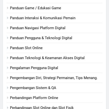
Panduan Game / Edukasi Game
Panduan Interaksi & Komunikasi Pemain
Panduan Navigasi Platform Digital
Panduan Pengguna & Teknologi Digital
Panduan Slot Online
Panduan Teknologi & Keamanan Akses Digital
Pengalaman Pengguna Digital
Pengembangan Diri, Strategi Permainan, Tips Menang.
Pengembangan Sistem & QA
Perbandingan Platform Online
Perbandingan Slot Online dan Slot Fisik