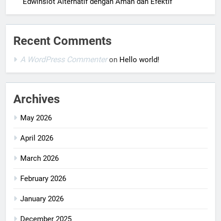
Edwinslot Alternatif dengan Aman dan Efektif
Recent Comments
A WordPress Commenter
on
Hello world!
Archives
May 2026
April 2026
March 2026
February 2026
January 2026
December 2025