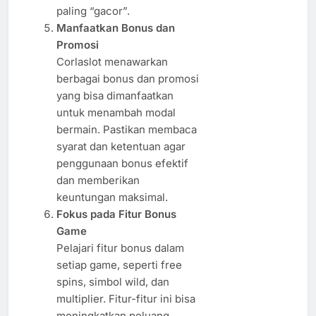
paling “gacor”.
Manfaatkan Bonus dan
Promosi
Corlaslot menawarkan
berbagai bonus dan promosi
yang bisa dimanfaatkan
untuk menambah modal
bermain. Pastikan membaca
syarat dan ketentuan agar
penggunaan bonus efektif
dan memberikan
keuntungan maksimal.
Fokus pada Fitur Bonus
Game
Pelajari fitur bonus dalam
setiap game, seperti free
spins, simbol wild, dan
multiplier. Fitur-fitur ini bisa
meningkatkan peluang