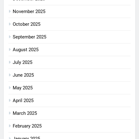
November 2025
October 2025
September 2025
August 2025
July 2025
June 2025
May 2025
April 2025
March 2025
February 2025
January 2025