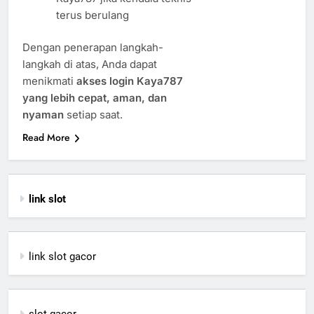
terus berulang
Dengan penerapan langkah-
langkah di atas, Anda dapat
menikmati
akses login Kaya787
yang lebih cepat, aman, dan
nyaman
setiap saat.
Read More
link slot
link slot gacor