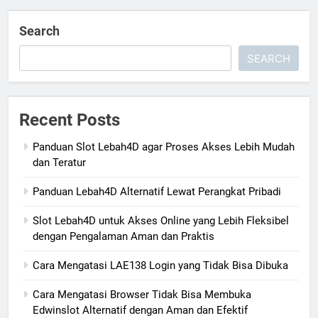
Search
SEARCH
Recent Posts
Panduan Slot Lebah4D agar Proses Akses Lebih Mudah
dan Teratur
Panduan Lebah4D Alternatif Lewat Perangkat Pribadi
Slot Lebah4D untuk Akses Online yang Lebih Fleksibel
dengan Pengalaman Aman dan Praktis
Cara Mengatasi LAE138 Login yang Tidak Bisa Dibuka
Cara Mengatasi Browser Tidak Bisa Membuka
Edwinslot Alternatif dengan Aman dan Efektif