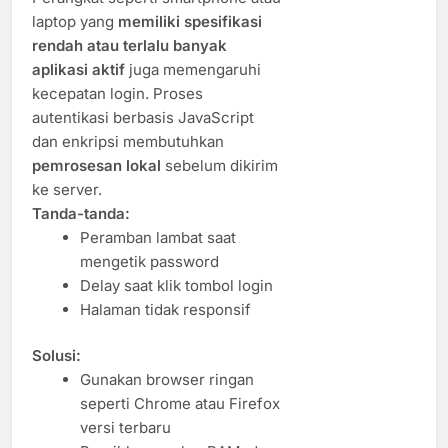
laptop yang
memiliki spesifikasi
rendah atau terlalu banyak
aplikasi aktif
juga memengaruhi
kecepatan login. Proses
autentikasi berbasis JavaScript
dan enkripsi membutuhkan
pemrosesan lokal
sebelum dikirim
ke server.
Tanda-tanda:
Peramban lambat saat
mengetik password
Delay saat klik tombol login
Halaman tidak responsif
Solusi:
Gunakan browser ringan
seperti Chrome atau Firefox
versi terbaru