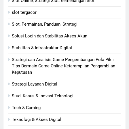
Slot Online, Strategi Slot, Kemenangan Slot
slot tergacor
Slot, Permainan, Panduan, Strategi
Solusi Login dan Stabilitas Akses Akun
Stabilitas & Infrastruktur Digital
Strategi dan Analisis Game Pengembangan Pola Pikir
Tips Bermain Game Online Keterampilan Pengambilan
Keputusan
Strategi Layanan Digital
Studi Kasus & Inovasi Teknologi
Tech & Gaming
Teknologi & Akses Digital