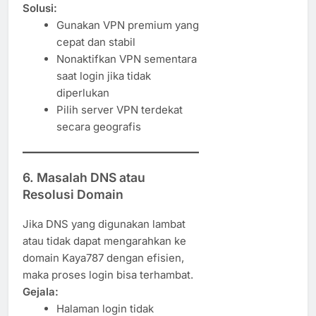
Solusi:
Gunakan VPN premium yang
cepat dan stabil
Nonaktifkan VPN sementara
saat login jika tidak
diperlukan
Pilih server VPN terdekat
secara geografis
6.
Masalah DNS atau
Resolusi Domain
Jika DNS yang digunakan lambat
atau tidak dapat mengarahkan ke
domain Kaya787 dengan efisien,
maka proses login bisa terhambat.
Gejala:
Halaman login tidak