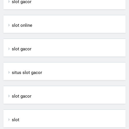
slot gacor
slot online
slot gacor
situs slot gacor
slot gacor
slot