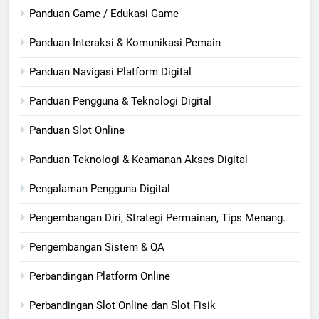
Panduan Game / Edukasi Game
Panduan Interaksi & Komunikasi Pemain
Panduan Navigasi Platform Digital
Panduan Pengguna & Teknologi Digital
Panduan Slot Online
Panduan Teknologi & Keamanan Akses Digital
Pengalaman Pengguna Digital
Pengembangan Diri, Strategi Permainan, Tips Menang.
Pengembangan Sistem & QA
Perbandingan Platform Online
Perbandingan Slot Online dan Slot Fisik