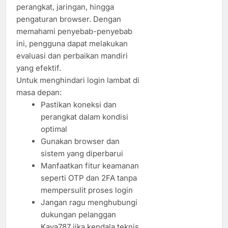
perangkat, jaringan, hingga
pengaturan browser. Dengan
memahami penyebab-penyebab
ini, pengguna dapat melakukan
evaluasi dan perbaikan mandiri
yang efektif.
Untuk menghindari login lambat di
masa depan:
Pastikan koneksi dan
perangkat dalam kondisi
optimal
Gunakan browser dan
sistem yang diperbarui
Manfaatkan fitur keamanan
seperti OTP dan 2FA tanpa
mempersulit proses login
Jangan ragu menghubungi
dukungan pelanggan
Kaya787 jika kendala teknis