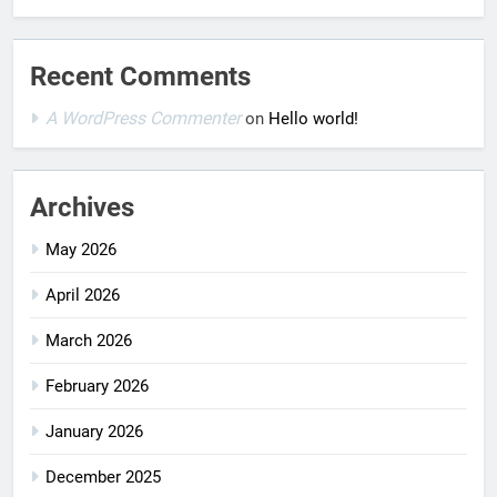
Recent Comments
A WordPress Commenter
on
Hello world!
Archives
May 2026
April 2026
March 2026
February 2026
January 2026
December 2025