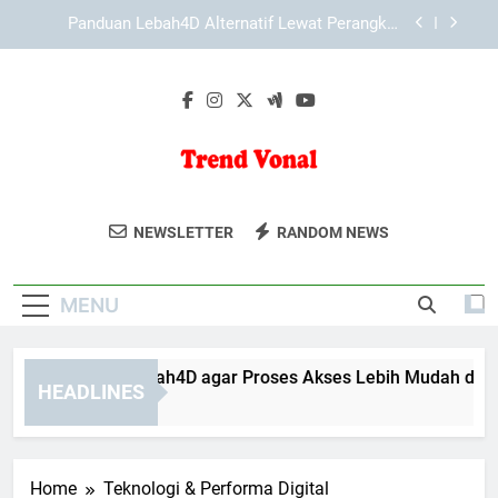
Skip
Slot Lebah4D untuk Akses Online yang Lebih
to
Fleksibel dengan Pengalaman Aman dan Praktis
content
Cara Mengatasi LAE138 Login yang Tidak Bisa
Dibuka
Panduan Slot Lebah4D agar Proses Akses Lebih
Mudah dan Teratur
Panduan Lebah4D Alternatif Lewat Perangkat
Pribadi
Trend Vonal
Ikuti Tren Mode Terbaru Di Trend Vonal.
Slot Lebah4D untuk Akses Online yang Lebih
NEWSLETTER
RANDOM NEWS
Fleksibel dengan Pengalaman Aman dan Praktis
Sumber Inspirasi Gaya Untuk
Cara Mengatasi LAE138 Login yang Tidak Bisa
Fashionista.
Dibuka
MENU
nduan Slot Lebah4D agar Proses Akses Lebih Mudah dan Ter
HEADLINES
Months Ago
Home
Teknologi & Performa Digital