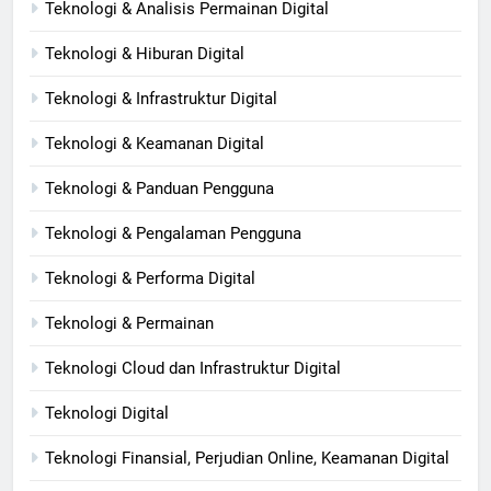
Teknologi & Analisis Permainan Digital
Teknologi & Hiburan Digital
Teknologi & Infrastruktur Digital
Teknologi & Keamanan Digital
Teknologi & Panduan Pengguna
Teknologi & Pengalaman Pengguna
Teknologi & Performa Digital
Teknologi & Permainan
Teknologi Cloud dan Infrastruktur Digital
Teknologi Digital
Teknologi Finansial, Perjudian Online, Keamanan Digital