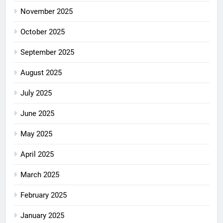
November 2025
October 2025
September 2025
August 2025
July 2025
June 2025
May 2025
April 2025
March 2025
February 2025
January 2025