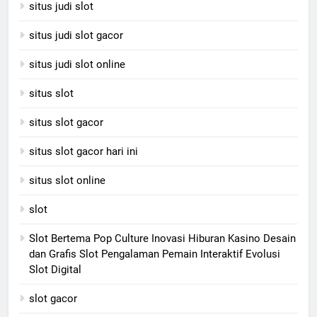
situs judi slot
situs judi slot gacor
situs judi slot online
situs slot
situs slot gacor
situs slot gacor hari ini
situs slot online
slot
Slot Bertema Pop Culture Inovasi Hiburan Kasino Desain
dan Grafis Slot Pengalaman Pemain Interaktif Evolusi
Slot Digital
slot gacor