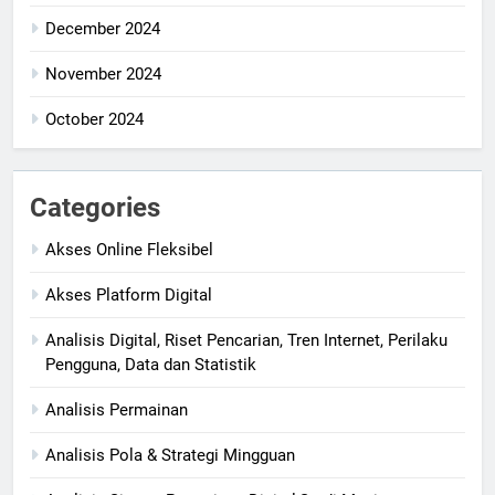
December 2024
November 2024
October 2024
Categories
Akses Online Fleksibel
Akses Platform Digital
Analisis Digital, Riset Pencarian, Tren Internet, Perilaku
Pengguna, Data dan Statistik
Analisis Permainan
Analisis Pola & Strategi Mingguan