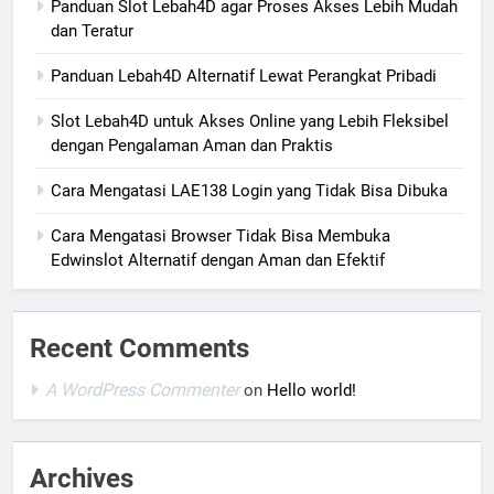
Panduan Slot Lebah4D agar Proses Akses Lebih Mudah
dan Teratur
Panduan Lebah4D Alternatif Lewat Perangkat Pribadi
Slot Lebah4D untuk Akses Online yang Lebih Fleksibel
dengan Pengalaman Aman dan Praktis
Cara Mengatasi LAE138 Login yang Tidak Bisa Dibuka
Cara Mengatasi Browser Tidak Bisa Membuka
Edwinslot Alternatif dengan Aman dan Efektif
Recent Comments
A WordPress Commenter
on
Hello world!
Archives