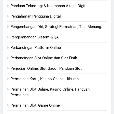
Panduan Teknologi & Keamanan Akses Digital
Pengalaman Pengguna Digital
Pengembangan Diri, Strategi Permainan, Tips Menang.
Pengembangan Sistem & QA
Perbandingan Platform Online
Perbandingan Slot Online dan Slot Fisik
Perjudian Online, Slot Gacor, Panduan Slot
Permainan Kartu, Kasino Online, Hiburan
Permainan Slot Online, Kasino Online, Panduan
Permainan
Permainan Slot, Game Online