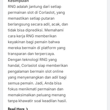
Kesimpulan
RNG adalah jantung dari setiap
permainan slot di Corlaslot, yang
memastikan setiap putaran
berlangsung secara adil, acak, dan
tidak bisa diprediksi. Memahami
cara kerja RNG memberikan
keyakinan bagi pemain bahwa
mereka bermain di platform yang
transparan dan terpercaya.
Dengan teknologi RNG yang
handal, Corlaslot siap memberikan
pengalaman bermain slot online
yang menyenangkan dan adil bagi
semua pemain. Jadi, Anda bisa
fokus menikmati permainan dan
memaksimalkan peluang menang
tanpa khawatir soal keadilan hasil.
Read More