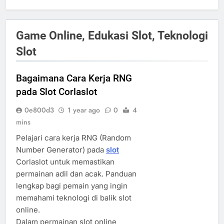
Game Online, Edukasi Slot, Teknologi
Slot
Bagaimana Cara Kerja RNG
pada Slot Corlaslot
0e800d3
1 year ago
0
4
mins
Pelajari cara kerja RNG (Random
Number Generator) pada
slot
Corlaslot untuk memastikan
permainan adil dan acak. Panduan
lengkap bagi pemain yang ingin
memahami teknologi di balik slot
online.
Dalam permainan slot online