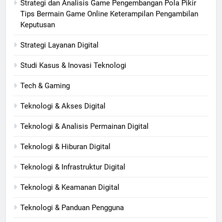
Strategi dan Analisis Game Pengembangan Pola Pikir
Tips Bermain Game Online Keterampilan Pengambilan
Keputusan
Strategi Layanan Digital
Studi Kasus & Inovasi Teknologi
Tech & Gaming
Teknologi & Akses Digital
Teknologi & Analisis Permainan Digital
Teknologi & Hiburan Digital
Teknologi & Infrastruktur Digital
Teknologi & Keamanan Digital
Teknologi & Panduan Pengguna