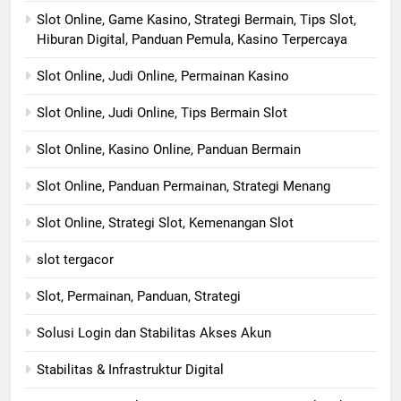
Slot Online, Game Kasino, Strategi Bermain, Tips Slot,
Hiburan Digital, Panduan Pemula, Kasino Terpercaya
Slot Online, Judi Online, Permainan Kasino
Slot Online, Judi Online, Tips Bermain Slot
Slot Online, Kasino Online, Panduan Bermain
Slot Online, Panduan Permainan, Strategi Menang
Slot Online, Strategi Slot, Kemenangan Slot
slot tergacor
Slot, Permainan, Panduan, Strategi
Solusi Login dan Stabilitas Akses Akun
Stabilitas & Infrastruktur Digital