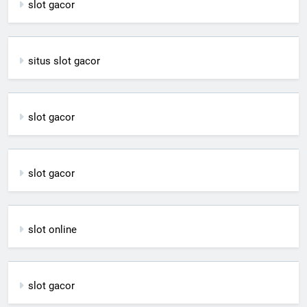
slot gacor
situs slot gacor
slot gacor
slot gacor
slot online
slot gacor