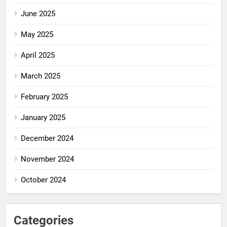
June 2025
May 2025
April 2025
March 2025
February 2025
January 2025
December 2024
November 2024
October 2024
Categories