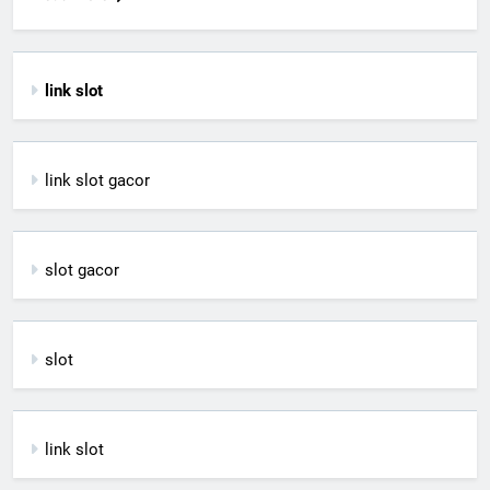
link slot
link slot gacor
slot gacor
slot
link slot