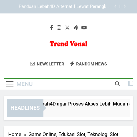
Skip
Slot Lebah4D untuk Akses Online yang Lebih
to
Fleksibel dengan Pengalaman Aman dan Praktis
content
Cara Mengatasi LAE138 Login yang Tidak Bisa
Dibuka
Panduan Slot Lebah4D agar Proses Akses Lebih
Mudah dan Teratur
Panduan Lebah4D Alternatif Lewat Perangkat
Pribadi
Trend Vonal
Ikuti Tren Mode Terbaru Di Trend Vonal.
Slot Lebah4D untuk Akses Online yang Lebih
NEWSLETTER
RANDOM NEWS
Fleksibel dengan Pengalaman Aman dan Praktis
Sumber Inspirasi Gaya Untuk
Cara Mengatasi LAE138 Login yang Tidak Bisa
Fashionista.
Dibuka
MENU
Panduan Slot Lebah4D agar Proses Akses Lebih Mudah dan Te
HEADLINES
 Months Ago
Home
Game Online, Edukasi Slot, Teknologi Slot