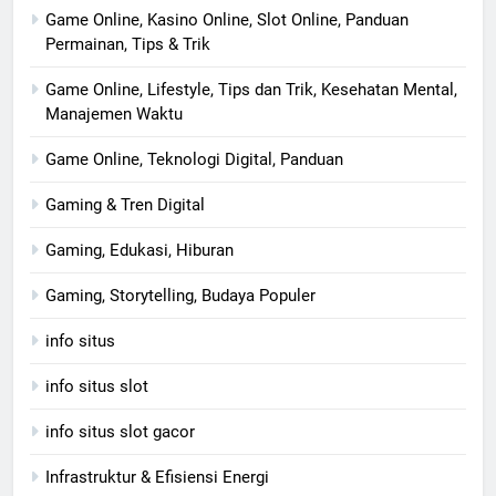
Game Online, Kasino Online, Slot Online, Panduan
Permainan, Tips & Trik
Game Online, Lifestyle, Tips dan Trik, Kesehatan Mental,
Manajemen Waktu
Game Online, Teknologi Digital, Panduan
Gaming & Tren Digital
Gaming, Edukasi, Hiburan
Gaming, Storytelling, Budaya Populer
info situs
info situs slot
info situs slot gacor
Infrastruktur & Efisiensi Energi