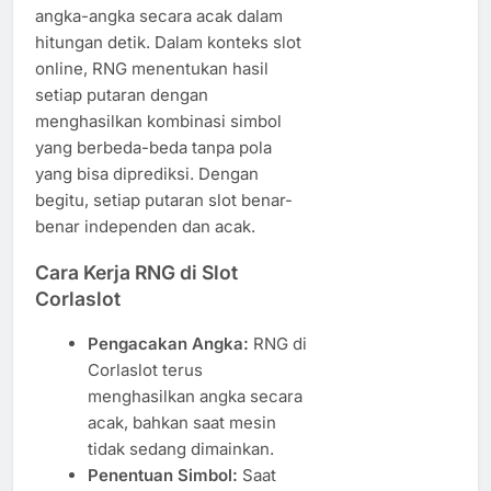
angka-angka secara acak dalam
hitungan detik. Dalam konteks slot
online, RNG menentukan hasil
setiap putaran dengan
menghasilkan kombinasi simbol
yang berbeda-beda tanpa pola
yang bisa diprediksi. Dengan
begitu, setiap putaran slot benar-
benar independen dan acak.
Cara Kerja RNG di Slot
Corlaslot
Pengacakan Angka:
RNG di
Corlaslot terus
menghasilkan angka secara
acak, bahkan saat mesin
tidak sedang dimainkan.
Penentuan Simbol:
Saat