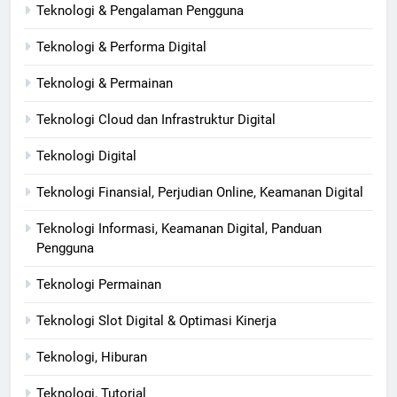
Teknologi & Pengalaman Pengguna
Teknologi & Performa Digital
Teknologi & Permainan
Teknologi Cloud dan Infrastruktur Digital
Teknologi Digital
Teknologi Finansial, Perjudian Online, Keamanan Digital
Teknologi Informasi, Keamanan Digital, Panduan
Pengguna
Teknologi Permainan
Teknologi Slot Digital & Optimasi Kinerja
Teknologi, Hiburan
Teknologi, Tutorial