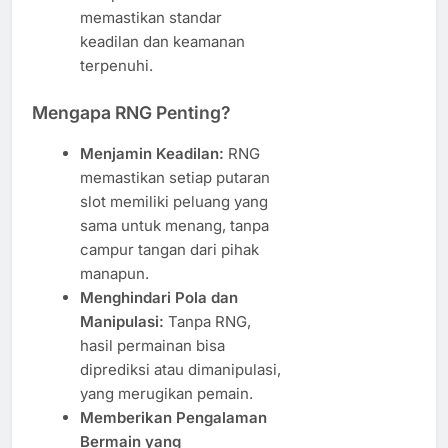
memastikan standar
keadilan dan keamanan
terpenuhi.
Mengapa RNG Penting?
Menjamin Keadilan:
RNG
memastikan setiap putaran
slot memiliki peluang yang
sama untuk menang, tanpa
campur tangan dari pihak
manapun.
Menghindari Pola dan
Manipulasi:
Tanpa RNG,
hasil permainan bisa
diprediksi atau dimanipulasi,
yang merugikan pemain.
Memberikan Pengalaman
Bermain yang