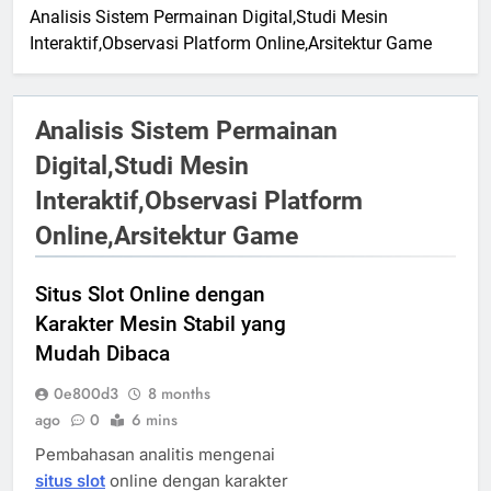
Analisis Sistem Permainan Digital,Studi Mesin
Interaktif,Observasi Platform Online,Arsitektur Game
Analisis Sistem Permainan
Digital,Studi Mesin
Interaktif,Observasi Platform
Online,Arsitektur Game
Situs Slot Online dengan
Karakter Mesin Stabil yang
Mudah Dibaca
0e800d3
8 months
ago
0
6 mins
Pembahasan analitis mengenai
situs slot
online dengan karakter