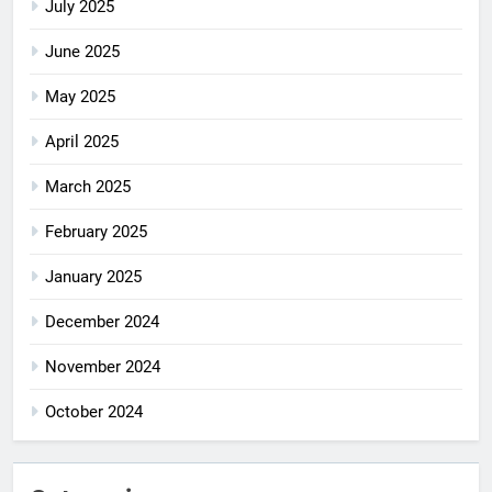
July 2025
June 2025
May 2025
April 2025
March 2025
February 2025
January 2025
December 2024
November 2024
October 2024