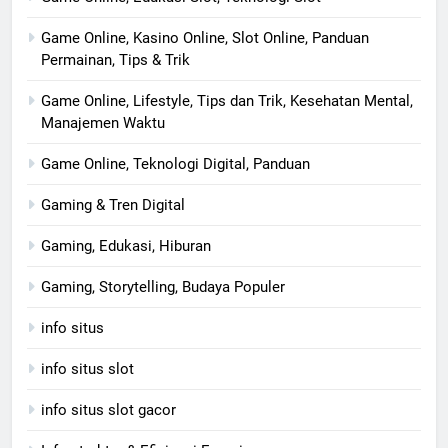
Game Online, Kasino Online, Slot Online, Panduan
Permainan, Tips & Trik
Game Online, Lifestyle, Tips dan Trik, Kesehatan Mental,
Manajemen Waktu
Game Online, Teknologi Digital, Panduan
Gaming & Tren Digital
Gaming, Edukasi, Hiburan
Gaming, Storytelling, Budaya Populer
info situs
info situs slot
info situs slot gacor