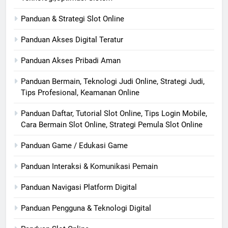
Panduan & Strategi Slot Online
Panduan Akses Digital Teratur
Panduan Akses Pribadi Aman
Panduan Bermain, Teknologi Judi Online, Strategi Judi,
Tips Profesional, Keamanan Online
Panduan Daftar, Tutorial Slot Online, Tips Login Mobile,
Cara Bermain Slot Online, Strategi Pemula Slot Online
Panduan Game / Edukasi Game
Panduan Interaksi & Komunikasi Pemain
Panduan Navigasi Platform Digital
Panduan Pengguna & Teknologi Digital