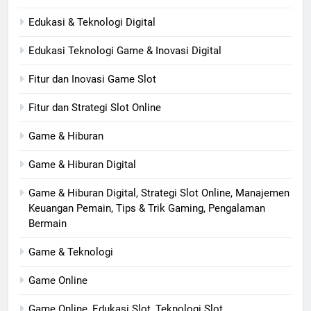
Edukasi & Teknologi Digital
Edukasi Teknologi Game & Inovasi Digital
Fitur dan Inovasi Game Slot
Fitur dan Strategi Slot Online
Game & Hiburan
Game & Hiburan Digital
Game & Hiburan Digital, Strategi Slot Online, Manajemen
Keuangan Pemain, Tips & Trik Gaming, Pengalaman
Bermain
Game & Teknologi
Game Online
Game Online, Edukasi Slot, Teknologi Slot