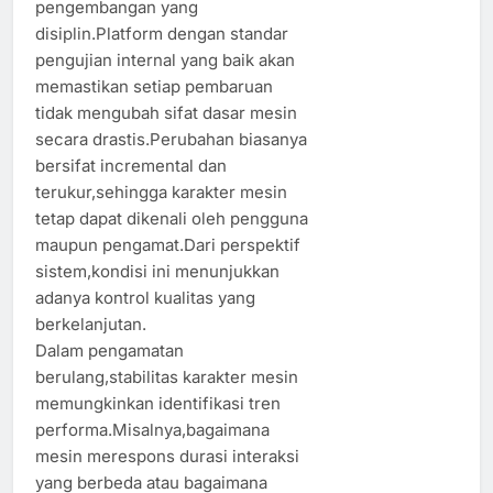
pengembangan yang
disiplin.Platform dengan standar
pengujian internal yang baik akan
memastikan setiap pembaruan
tidak mengubah sifat dasar mesin
secara drastis.Perubahan biasanya
bersifat incremental dan
terukur,sehingga karakter mesin
tetap dapat dikenali oleh pengguna
maupun pengamat.Dari perspektif
sistem,kondisi ini menunjukkan
adanya kontrol kualitas yang
berkelanjutan.
Dalam pengamatan
berulang,stabilitas karakter mesin
memungkinkan identifikasi tren
performa.Misalnya,bagaimana
mesin merespons durasi interaksi
yang berbeda atau bagaimana