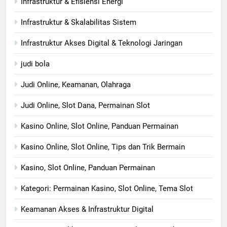
Infrastruktur & Efisiensi Energi
Infrastruktur & Skalabilitas Sistem
Infrastruktur Akses Digital & Teknologi Jaringan
judi bola
Judi Online, Keamanan, Olahraga
Judi Online, Slot Dana, Permainan Slot
Kasino Online, Slot Online, Panduan Permainan
Kasino Online, Slot Online, Tips dan Trik Bermain
Kasino, Slot Online, Panduan Permainan
Kategori: Permainan Kasino, Slot Online, Tema Slot
Keamanan Akses & Infrastruktur Digital