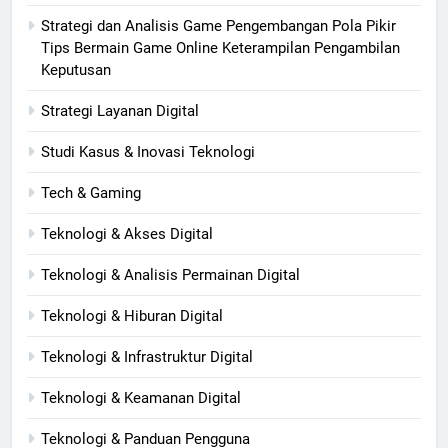
Strategi dan Analisis Game Pengembangan Pola Pikir
Tips Bermain Game Online Keterampilan Pengambilan
Keputusan
Strategi Layanan Digital
Studi Kasus & Inovasi Teknologi
Tech & Gaming
Teknologi & Akses Digital
Teknologi & Analisis Permainan Digital
Teknologi & Hiburan Digital
Teknologi & Infrastruktur Digital
Teknologi & Keamanan Digital
Teknologi & Panduan Pengguna