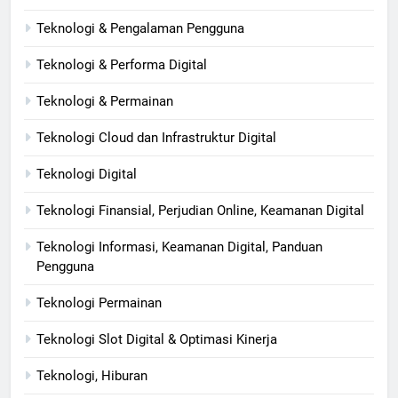
Teknologi & Pengalaman Pengguna
Teknologi & Performa Digital
Teknologi & Permainan
Teknologi Cloud dan Infrastruktur Digital
Teknologi Digital
Teknologi Finansial, Perjudian Online, Keamanan Digital
Teknologi Informasi, Keamanan Digital, Panduan
Pengguna
Teknologi Permainan
Teknologi Slot Digital & Optimasi Kinerja
Teknologi, Hiburan