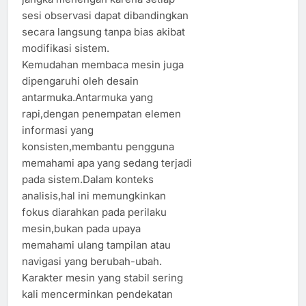
sesi observasi dapat dibandingkan
secara langsung tanpa bias akibat
modifikasi sistem.
Kemudahan membaca mesin juga
dipengaruhi oleh desain
antarmuka.Antarmuka yang
rapi,dengan penempatan elemen
informasi yang
konsisten,membantu pengguna
memahami apa yang sedang terjadi
pada sistem.Dalam konteks
analisis,hal ini memungkinkan
fokus diarahkan pada perilaku
mesin,bukan pada upaya
memahami ulang tampilan atau
navigasi yang berubah-ubah.
Karakter mesin yang stabil sering
kali mencerminkan pendekatan