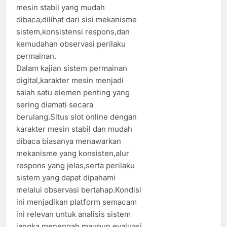
mesin stabil yang mudah
dibaca,dilihat dari sisi mekanisme
sistem,konsistensi respons,dan
kemudahan observasi perilaku
permainan.
Dalam kajian sistem permainan
digital,karakter mesin menjadi
salah satu elemen penting yang
sering diamati secara
berulang.Situs slot online dengan
karakter mesin stabil dan mudah
dibaca biasanya menawarkan
mekanisme yang konsisten,alur
respons yang jelas,serta perilaku
sistem yang dapat dipahami
melalui observasi bertahap.Kondisi
ini menjadikan platform semacam
ini relevan untuk analisis sistem
jangka menengah maupun evaluasi