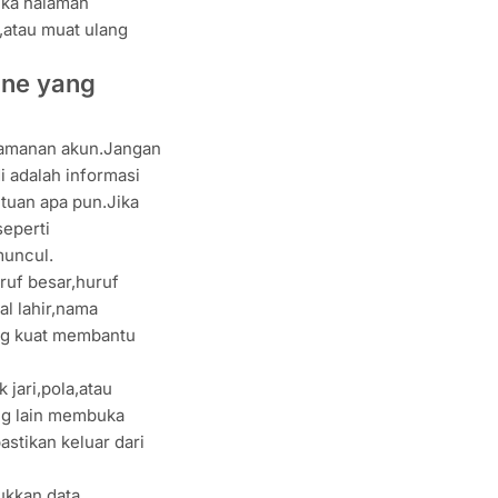
ika halaman
g,atau muat ulang
ine yang
keamanan akun.Jangan
 adalah informasi
ntuan apa pun.Jika
seperti
muncul.
ruf besar,huruf
l lahir,nama
ang kuat membantu
 jari,pola,atau
g lain membuka
astikan keluar dari
sukkan data