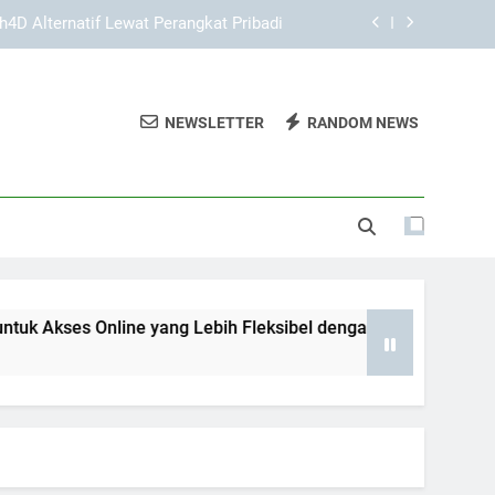
4D Alternatif Lewat Perangkat Pribadi
l dengan Pengalaman Aman dan Praktis
 LAE138 Login yang Tidak Bisa Dibuka
NEWSLETTER
RANDOM NEWS
Proses Akses Lebih Mudah dan Teratur
ionista.
4D Alternatif Lewat Perangkat Pribadi
l dengan Pengalaman Aman dan Praktis
 LAE138 Login yang Tidak Bisa Dibuka
Online yang Lebih Fleksibel dengan Pengalaman Aman dan Pra