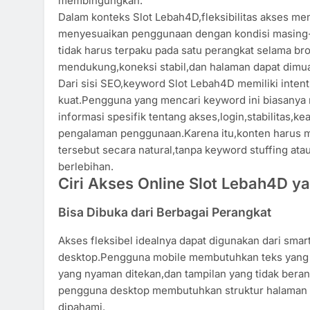
membingungkan.
Dalam konteks Slot Lebah4D,fleksibilitas akses 
menyesuaikan penggunaan dengan kondisi masin
tidak harus terpaku pada satu perangkat selama br
mendukung,koneksi stabil,dan halaman dapat dimua
Dari sisi SEO,keyword Slot Lebah4D memiliki inten
kuat.Pengguna yang mencari keyword ini biasany
informasi spesifik tentang akses,login,stabilitas,k
pengalaman penggunaan.Karena itu,konten harus 
tersebut secara natural,tanpa keyword stuffing ata
berlebihan.
Ciri Akses Online Slot Lebah4D ya
Bisa Dibuka dari Berbagai Perangkat
Akses fleksibel idealnya dapat digunakan dari sma
desktop.Pengguna mobile membutuhkan teks yang
yang nyaman ditekan,dan tampilan yang tidak bera
pengguna desktop membutuhkan struktur halaman 
dipahami.