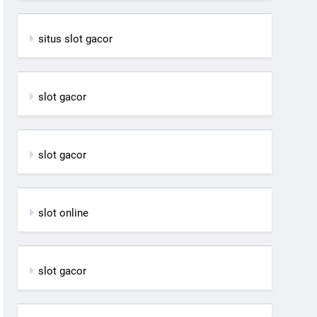
situs slot gacor
slot gacor
slot gacor
slot online
slot gacor