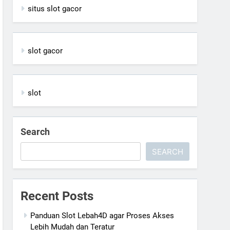
situs slot gacor
slot gacor
slot
Search
SEARCH
Recent Posts
Panduan Slot Lebah4D agar Proses Akses
Lebih Mudah dan Teratur