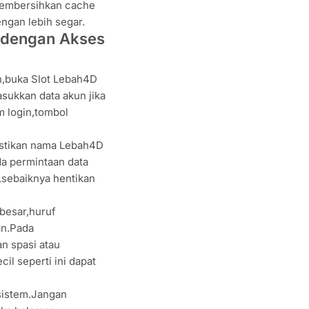
Membersihkan cache
gan lebih segar.
 dengan Akses
,buka Slot Lebah4D
sukkan data akun jika
m login,tombol
astikan nama Lebah4D
ada permintaan data
l,sebaiknya hentikan
 besar,huruf
an.Pada
n spasi atau
il seperti ini dapat
sistem.Jangan