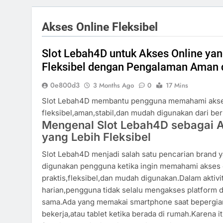
Akses Online Fleksibel
Slot Lebah4D untuk Akses Online yan
Fleksibel dengan Pengalaman Aman d
0e800d3
3 Months Ago
0
17 Mins
Slot Lebah4D membantu pengguna memahami akse
fleksibel,aman,stabil,dan mudah digunakan dari ber
Mengenal Slot Lebah4D sebagai A
yang Lebih Fleksibel
Slot Lebah4D menjadi salah satu pencarian brand 
digunakan pengguna ketika ingin memahami akses o
praktis,fleksibel,dan mudah digunakan.Dalam aktivit
harian,pengguna tidak selalu mengakses platform d
sama.Ada yang memakai smartphone saat bepergian
bekerja,atau tablet ketika berada di rumah.Karena i