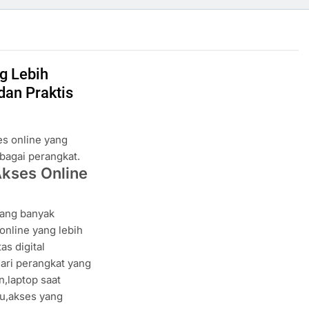
g Lebih
an Praktis
s online yang
bagai perangkat.
kses Online
yang banyak
nline yang lebih
as digital
ari perangkat yang
,laptop saat
tu,akses yang