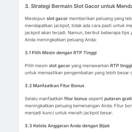
3.
Strategi Bermain Slot Gacor untuk Mend
Meskipun
slot gacor
memberikan peluang yang lebi
mendapatkan jackpot, tidak ada cara pasti untuk m
jackpot akan terjadi. Namun, berikut beberapa tip
Anda meningkatkan peluang Anda:
3.1
Pilih Mesin dengan RTP Tinggi
Pilih mesin
slot gacor
yang menawarkan
RTP tinggi
untuk memastikan pengembalian yang lebih besar d
3.2
Manfaatkan Fitur Bonus
Selalu manfaatkan
fitur bonus
seperti
putaran grati
meningkatkan peluang kemenangan Anda. Fitur bonu
menjadi kunci untuk meraih jackpot besar.
3.3
Kelola Anggaran Anda dengan Bijak