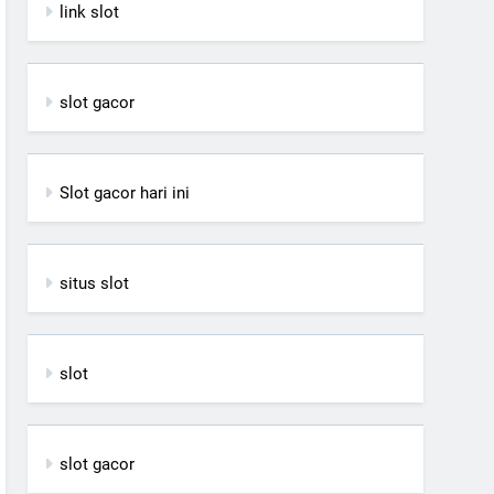
link slot
slot gacor
Slot gacor hari ini
situs slot
slot
slot gacor