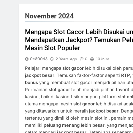
November 2024
Mengapa Slot Gacor Lebih Disukai un
Mendapatkan Jackpot? Temukan Pelu
Mesin Slot Populer
0e800d3
2 Years Ago
0
10 Mins
Pelajari mengapa
slot gacor
lebih disukai oleh pem
jackpot besar
. Temukan faktor-faktor seperti
RTP
,
bonus
yang membuat slot gacor menjadi pilihan ut
Permainan
slot gacor
telah menjadi pilihan favorit
kasino, baik di kasino fisik maupun platform
slot on
utama mengapa mesin
slot gacor
lebih disukai ada
yang ditawarkan untuk meraih
jackpot besar
. Denga
tertentu yang dimiliki oleh mesin slot ini, pemain
memiliki
peluang menang lebih besar
, yang menjad
dalam mencari
jackpot besar
. Tetapi apa sebenar