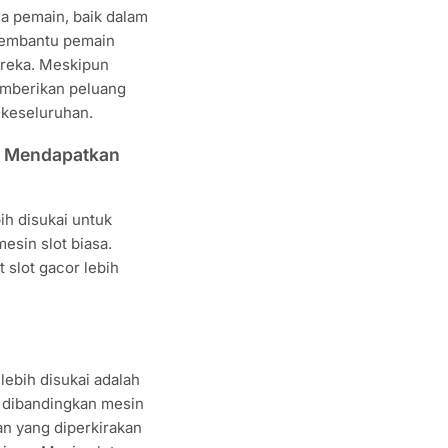
a pemain, baik dalam
membantu pemain
reka. Meskipun
memberikan peluang
 keseluruhan.
k Mendapatkan
ih disukai untuk
sin slot biasa.
 slot gacor lebih
lebih disukai adalah
dibandingkan mesin
an yang diperkirakan