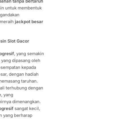
ahan tanpa bertaruh
ain untuk membentuk
gandakan
 meraih
jackpot besar
sin Slot Gacor
ogresif
, yang semakin
 yang dipasang oleh
esempatan kepada
sar, dengan hadiah
 memasang taruhan.
kali terhubung dengan
e, yang
hirnya dimenangkan.
ogresif
sangat kecil,
in yang berharap