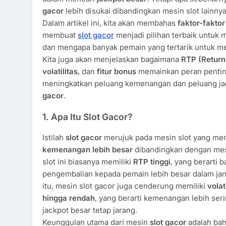
gacor
lebih disukai dibandingkan mesin slot lainny
Dalam artikel ini, kita akan membahas
faktor-fakto
membuat
slot gacor
menjadi pilihan terbaik untuk 
dan mengapa banyak pemain yang tertarik untuk me
Kita juga akan menjelaskan bagaimana
RTP (Return 
volatilitas
, dan
fitur bonus
memainkan peran pentin
meningkatkan peluang kemenangan dan peluang ja
gacor
.
1.
Apa Itu Slot Gacor?
Istilah
slot gacor
merujuk pada mesin slot yang m
kemenangan lebih besar
dibandingkan dengan mesi
slot ini biasanya memiliki
RTP tinggi
, yang berarti 
pengembalian kepada pemain lebih besar dalam jan
itu, mesin slot gacor juga cenderung memiliki
vola
hingga rendah
, yang berarti kemenangan lebih ser
jackpot besar tetap jarang.
Keunggulan utama dari mesin
slot gacor
adalah ba