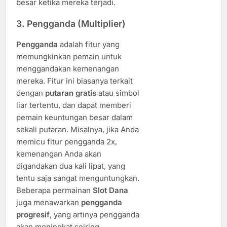
besar ketika mereka terjadi.
3.
Pengganda (Multiplier)
Pengganda
adalah fitur yang
memungkinkan pemain untuk
menggandakan kemenangan
mereka. Fitur ini biasanya terkait
dengan
putaran gratis
atau simbol
liar tertentu, dan dapat memberi
pemain keuntungan besar dalam
sekali putaran. Misalnya, jika Anda
memicu fitur pengganda 2x,
kemenangan Anda akan
digandakan dua kali lipat, yang
tentu saja sangat menguntungkan.
Beberapa permainan
Slot Dana
juga menawarkan
pengganda
progresif
, yang artinya pengganda
akan meningkat seiring