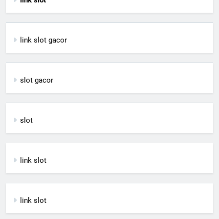
link slot gacor
slot gacor
slot
link slot
link slot