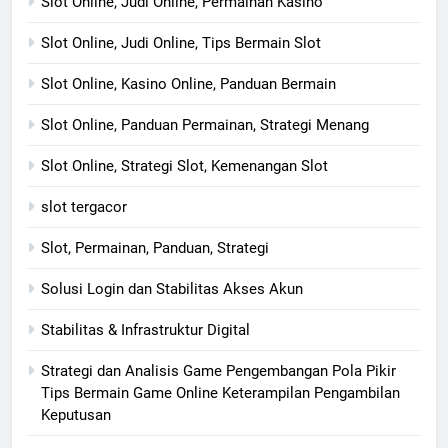
Slot Online, Judi Online, Permainan Kasino
Slot Online, Judi Online, Tips Bermain Slot
Slot Online, Kasino Online, Panduan Bermain
Slot Online, Panduan Permainan, Strategi Menang
Slot Online, Strategi Slot, Kemenangan Slot
slot tergacor
Slot, Permainan, Panduan, Strategi
Solusi Login dan Stabilitas Akses Akun
Stabilitas & Infrastruktur Digital
Strategi dan Analisis Game Pengembangan Pola Pikir
Tips Bermain Game Online Keterampilan Pengambilan
Keputusan