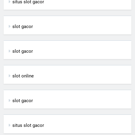
situs slot gacor
slot gacor
slot gacor
slot online
slot gacor
situs slot gacor