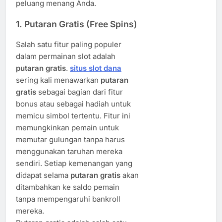
peluang menang Anda.
1.
Putaran Gratis (Free Spins)
Salah satu fitur paling populer
dalam permainan slot adalah
putaran gratis
.
situs slot dana
sering kali menawarkan
putaran
gratis
sebagai bagian dari fitur
bonus atau sebagai hadiah untuk
memicu simbol tertentu. Fitur ini
memungkinkan pemain untuk
memutar gulungan tanpa harus
menggunakan taruhan mereka
sendiri. Setiap kemenangan yang
didapat selama
putaran gratis
akan
ditambahkan ke saldo pemain
tanpa mempengaruhi bankroll
mereka.