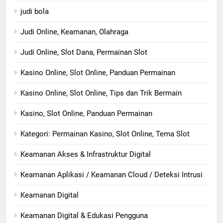
judi bola
Judi Online, Keamanan, Olahraga
Judi Online, Slot Dana, Permainan Slot
Kasino Online, Slot Online, Panduan Permainan
Kasino Online, Slot Online, Tips dan Trik Bermain
Kasino, Slot Online, Panduan Permainan
Kategori: Permainan Kasino, Slot Online, Tema Slot
Keamanan Akses & Infrastruktur Digital
Keamanan Aplikasi / Keamanan Cloud / Deteksi Intrusi
Keamanan Digital
Keamanan Digital & Edukasi Pengguna