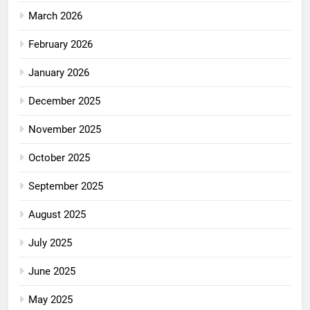
March 2026
February 2026
January 2026
December 2025
November 2025
October 2025
September 2025
August 2025
July 2025
June 2025
May 2025