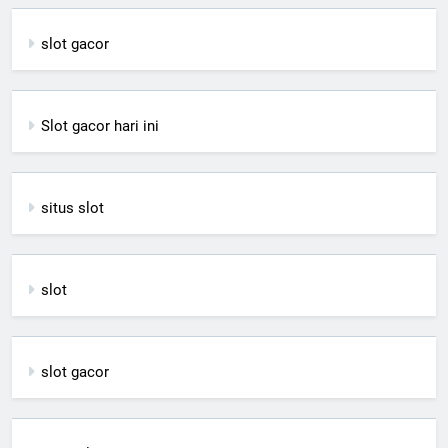
slot gacor
Slot gacor hari ini
situs slot
slot
slot gacor