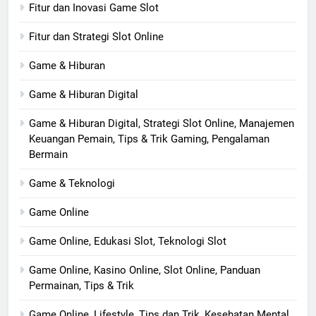
Fitur dan Inovasi Game Slot
Fitur dan Strategi Slot Online
Game & Hiburan
Game & Hiburan Digital
Game & Hiburan Digital, Strategi Slot Online, Manajemen
Keuangan Pemain, Tips & Trik Gaming, Pengalaman
Bermain
Game & Teknologi
Game Online
Game Online, Edukasi Slot, Teknologi Slot
Game Online, Kasino Online, Slot Online, Panduan
Permainan, Tips & Trik
Game Online, Lifestyle, Tips dan Trik, Kesehatan Mental,