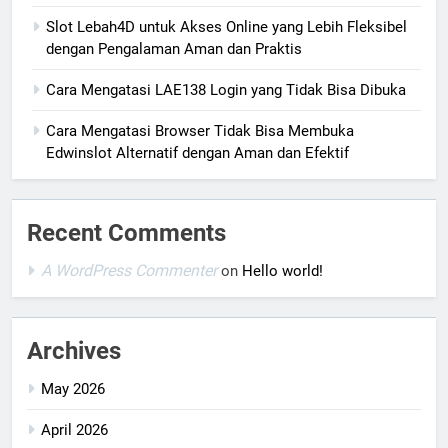
Slot Lebah4D untuk Akses Online yang Lebih Fleksibel
dengan Pengalaman Aman dan Praktis
Cara Mengatasi LAE138 Login yang Tidak Bisa Dibuka
Cara Mengatasi Browser Tidak Bisa Membuka
Edwinslot Alternatif dengan Aman dan Efektif
Recent Comments
A WordPress Commenter
on
Hello world!
Archives
May 2026
April 2026