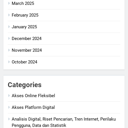
March 2025
February 2025
January 2025
December 2024
November 2024
October 2024
Categories
Akses Online Fleksibel
Akses Platform Digital
Analisis Digital, Riset Pencarian, Tren Internet, Perilaku
Pengguna, Data dan Statistik