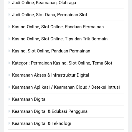
Judi Online, Keamanan, Olahraga
Judi Online, Slot Dana, Permainan Slot
Kasino Online, Slot Online, Panduan Permainan
Kasino Online, Slot Online, Tips dan Trik Bermain
Kasino, Slot Online, Panduan Permainan
Kategori: Permainan Kasino, Slot Online, Tema Slot
Keamanan Akses & Infrastruktur Digital
Keamanan Aplikasi / Keamanan Cloud / Deteksi Intrusi
Keamanan Digital
Keamanan Digital & Edukasi Pengguna
Keamanan Digital & Teknologi