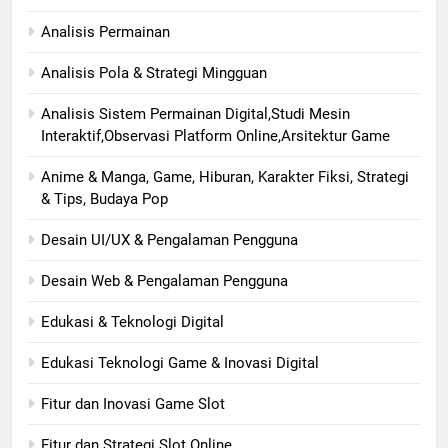
Analisis Permainan
Analisis Pola & Strategi Mingguan
Analisis Sistem Permainan Digital,Studi Mesin
Interaktif,Observasi Platform Online,Arsitektur Game
Anime & Manga, Game, Hiburan, Karakter Fiksi, Strategi
& Tips, Budaya Pop
Desain UI/UX & Pengalaman Pengguna
Desain Web & Pengalaman Pengguna
Edukasi & Teknologi Digital
Edukasi Teknologi Game & Inovasi Digital
Fitur dan Inovasi Game Slot
Fitur dan Strategi Slot Online