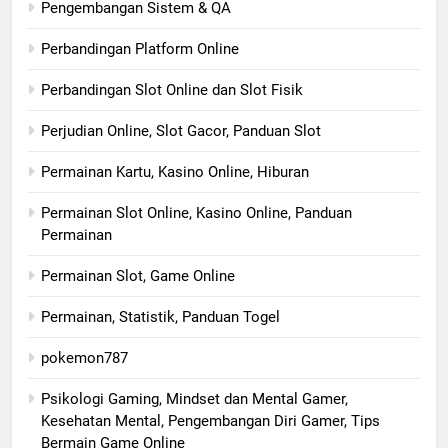
Pengembangan Sistem & QA
Perbandingan Platform Online
Perbandingan Slot Online dan Slot Fisik
Perjudian Online, Slot Gacor, Panduan Slot
Permainan Kartu, Kasino Online, Hiburan
Permainan Slot Online, Kasino Online, Panduan
Permainan
Permainan Slot, Game Online
Permainan, Statistik, Panduan Togel
pokemon787
Psikologi Gaming, Mindset dan Mental Gamer,
Kesehatan Mental, Pengembangan Diri Gamer, Tips
Bermain Game Online