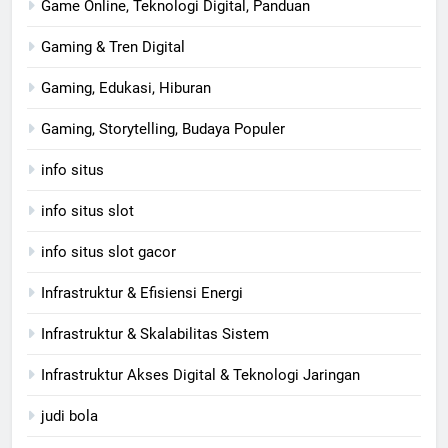
Game Online, Teknologi Digital, Panduan
Gaming & Tren Digital
Gaming, Edukasi, Hiburan
Gaming, Storytelling, Budaya Populer
info situs
info situs slot
info situs slot gacor
Infrastruktur & Efisiensi Energi
Infrastruktur & Skalabilitas Sistem
Infrastruktur Akses Digital & Teknologi Jaringan
judi bola