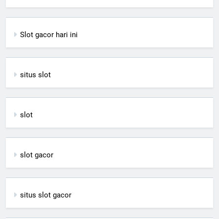
Slot gacor hari ini
situs slot
slot
slot gacor
situs slot gacor