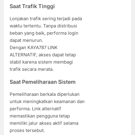
Saat Trafik Tinggi
Lonjakan trafik sering terjadi pada
waktu tertentu. Tanpa distribusi
beban yang baik, performa login
dapat menurun.
Dengan KAYA787 LINK
ALTERNATIF, akses dapat tetap
stabil karena sistem membagi
trafik secara merata.
Saat Pemeliharaan Sistem
Pemeliharaan berkala diperlukan
untuk meningkatkan keamanan dan
performa. Link alternatif
memastikan pengguna tetap
memiliki jalur akses aktif selama
proses tersebut.