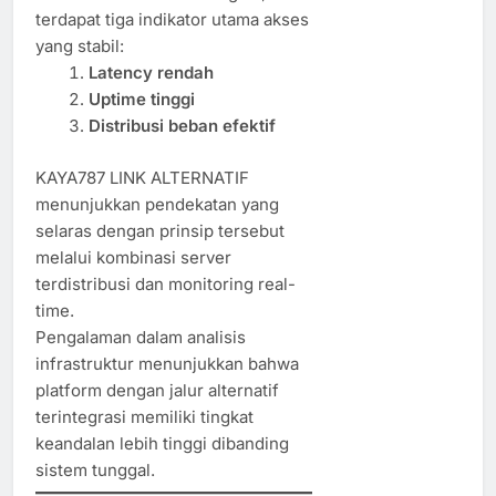
terdapat tiga indikator utama akses
yang stabil:
Latency rendah
Uptime tinggi
Distribusi beban efektif
KAYA787 LINK ALTERNATIF
menunjukkan pendekatan yang
selaras dengan prinsip tersebut
melalui kombinasi server
terdistribusi dan monitoring real-
time.
Pengalaman dalam analisis
infrastruktur menunjukkan bahwa
platform dengan jalur alternatif
terintegrasi memiliki tingkat
keandalan lebih tinggi dibanding
sistem tunggal.