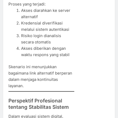
Proses yang terjadi:
Akses diarahkan ke server
alternatif
Kredensial diverifikasi
melalui sistem autentikasi
Risiko login dianalisis
secara otomatis
Akses diberikan dengan
waktu respons yang stabil
Skenario ini menunjukkan
bagaimana link alternatif berperan
dalam menjaga kontinuitas
layanan.
Perspektif Profesional
tentang Stabilitas Sistem
Dalam evaluasi sistem digital,