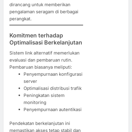
dirancang untuk memberikan
pengalaman seragam di berbagai
perangkat.
Komitmen terhadap
Optimalisasi Berkelanjutan
Sistem link alternatif memerlukan
evaluasi dan pembaruan rutin.
Pembaruan biasanya meliputi:
Penyempurnaan konfigurasi
server
Optimalisasi distribusi trafik
Peningkatan sistem
monitoring
Penyempurnaan autentikasi
Pendekatan berkelanjutan ini
memastikan akses tetap stabil dan