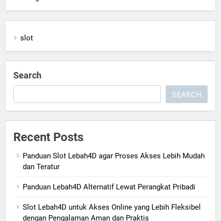
slot
Search
SEARCH
Recent Posts
Panduan Slot Lebah4D agar Proses Akses Lebih Mudah
dan Teratur
Panduan Lebah4D Alternatif Lewat Perangkat Pribadi
Slot Lebah4D untuk Akses Online yang Lebih Fleksibel
dengan Pengalaman Aman dan Praktis