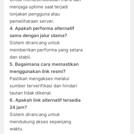
menjaga uptime saat terjadi
lonjakan pengguna atau
pemeliharaan server.
4. Apakah performa alternatif
sama dengan jalur utama?
Sistem dirancang untuk
memberikan performa yang setara
dan stabil.
5. Bagaimana cara memastikan
menggunakan link resmi?
Pastikan mengakses melalui
sumber terverifikasi dan hindari
tautan tidak dikenal.
6. Apakah link alternatif tersedia
24 jam?
Sistem dirancang untuk
mendukung akses sepanjang
waktu.