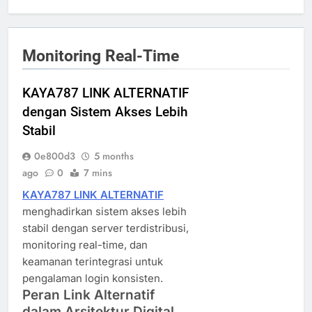
Monitoring Real-Time
KAYA787 LINK ALTERNATIF
dengan Sistem Akses Lebih
Stabil
0e800d3
5 months
ago
0
7 mins
KAYA787 LINK ALTERNATIF
menghadirkan sistem akses lebih
stabil dengan server terdistribusi,
monitoring real-time, dan
keamanan terintegrasi untuk
pengalaman login konsisten.
Peran Link Alternatif
dalam Arsitektur Digital