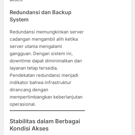
Redundansi dan Backup
System
Redundansi memungkinkan server
cadangan mengambil alih ketika
server utama mengalami
gangguan. Dengan sistem ini,
downtime dapat diminimalkan dan
layanan tetap tersedia.
Pendekatan redundansi menjadi
indikator bahwa infrastruktur
dirancang dengan
mempertimbangkan keberlanjutan
operasional.
Stabilitas dalam Berbagai
Kondisi Akses