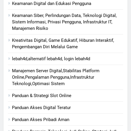
Keamanan Digital dan Edukasi Pengguna
Keamanan Siber, Perlindungan Data, Teknologi Digital,
Sistem Informasi, Privasi Pengguna, Infrastruktur IT,
Manajemen Risiko
Kreativitas Digital, Game Edukatif, Hiburan Interaktif,
Pengembangan Diri Melalui Game
lebah4d,alternatif lebah4d, login lebah4d
Manajemen Server Digital,Stabilitas Platform
Online,Pengalaman Pengguna,Infrastruktur
Teknologi,Optimasi Sistem
Panduan & Strategi Slot Online
Panduan Akses Digital Teratur
Panduan Akses Pribadi Aman