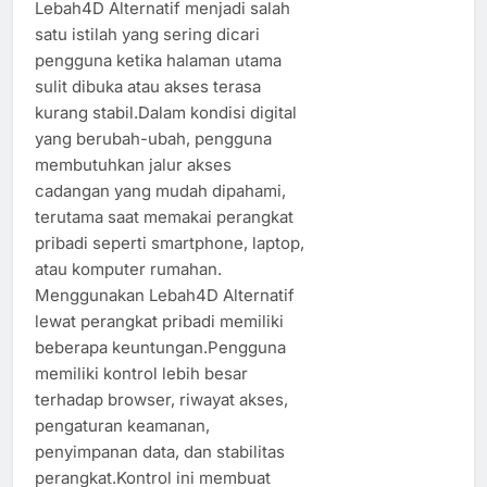
Lebah4D Alternatif menjadi salah
satu istilah yang sering dicari
pengguna ketika halaman utama
sulit dibuka atau akses terasa
kurang stabil.Dalam kondisi digital
yang berubah-ubah, pengguna
membutuhkan jalur akses
cadangan yang mudah dipahami,
terutama saat memakai perangkat
pribadi seperti smartphone, laptop,
atau komputer rumahan.
Menggunakan Lebah4D Alternatif
lewat perangkat pribadi memiliki
beberapa keuntungan.Pengguna
memiliki kontrol lebih besar
terhadap browser, riwayat akses,
pengaturan keamanan,
penyimpanan data, dan stabilitas
perangkat.Kontrol ini membuat