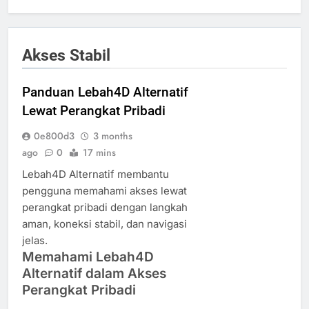
Akses Stabil
Panduan Lebah4D Alternatif
Lewat Perangkat Pribadi
0e800d3
3 months
ago
0
17 mins
Lebah4D Alternatif membantu
pengguna memahami akses lewat
perangkat pribadi dengan langkah
aman, koneksi stabil, dan navigasi
jelas.
Memahami Lebah4D
Alternatif dalam Akses
Perangkat Pribadi