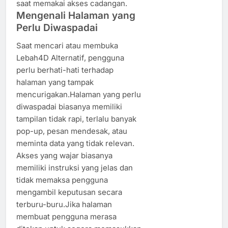
saat memakai akses cadangan.
Mengenali Halaman yang
Perlu Diwaspadai
Saat mencari atau membuka
Lebah4D Alternatif, pengguna
perlu berhati-hati terhadap
halaman yang tampak
mencurigakan.Halaman yang perlu
diwaspadai biasanya memiliki
tampilan tidak rapi, terlalu banyak
pop-up, pesan mendesak, atau
meminta data yang tidak relevan.
Akses yang wajar biasanya
memiliki instruksi yang jelas dan
tidak memaksa pengguna
mengambil keputusan secara
terburu-buru.Jika halaman
membuat pengguna merasa