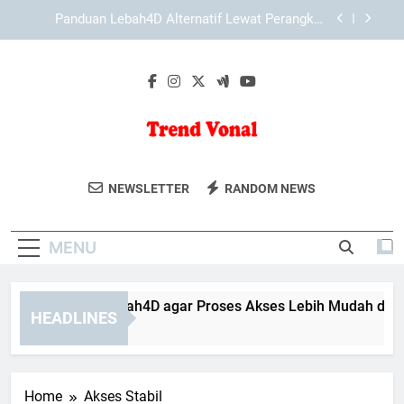
Skip
Slot Lebah4D untuk Akses Online yang Lebih
to
Fleksibel dengan Pengalaman Aman dan Praktis
content
Cara Mengatasi LAE138 Login yang Tidak Bisa
Dibuka
Panduan Slot Lebah4D agar Proses Akses Lebih
Mudah dan Teratur
Panduan Lebah4D Alternatif Lewat Perangkat
Pribadi
Trend Vonal
Ikuti Tren Mode Terbaru Di Trend Vonal.
Slot Lebah4D untuk Akses Online yang Lebih
NEWSLETTER
RANDOM NEWS
Fleksibel dengan Pengalaman Aman dan Praktis
Sumber Inspirasi Gaya Untuk
Cara Mengatasi LAE138 Login yang Tidak Bisa
Fashionista.
Dibuka
MENU
nduan Slot Lebah4D agar Proses Akses Lebih Mudah dan Tera
HEADLINES
Months Ago
Home
Akses Stabil