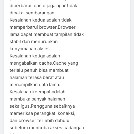
diperbarui, dan dijaga agar tidak
dipakai sembarangan.
Kesalahan kedua adalah tidak
memperbarui browser.Browser
lama dapat membuat tampilan tidak
stabil dan menurunkan
kenyamanan akses.
Kesalahan ketiga adalah
mengabaikan cache.Cache yang
terlalu penuh bisa membuat
halaman terasa berat atau
menampilkan data lama.
Kesalahan keempat adalah
membuka banyak halaman
sekaligus.Pengguna sebaiknya
memeriksa perangkat, koneksi,
dan browser terlebih dahulu
sebelum mencoba akses cadangan