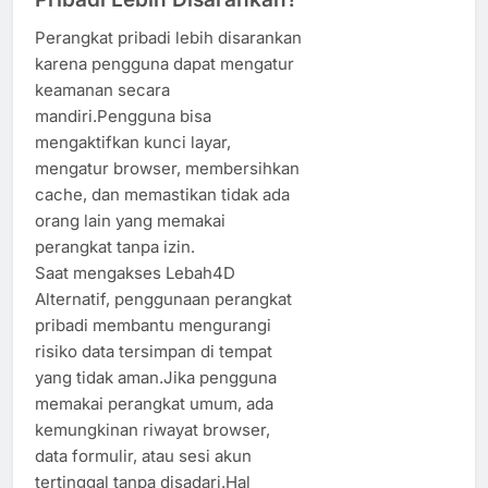
Perangkat pribadi lebih disarankan
karena pengguna dapat mengatur
keamanan secara
mandiri.Pengguna bisa
mengaktifkan kunci layar,
mengatur browser, membersihkan
cache, dan memastikan tidak ada
orang lain yang memakai
perangkat tanpa izin.
Saat mengakses Lebah4D
Alternatif, penggunaan perangkat
pribadi membantu mengurangi
risiko data tersimpan di tempat
yang tidak aman.Jika pengguna
memakai perangkat umum, ada
kemungkinan riwayat browser,
data formulir, atau sesi akun
tertinggal tanpa disadari.Hal