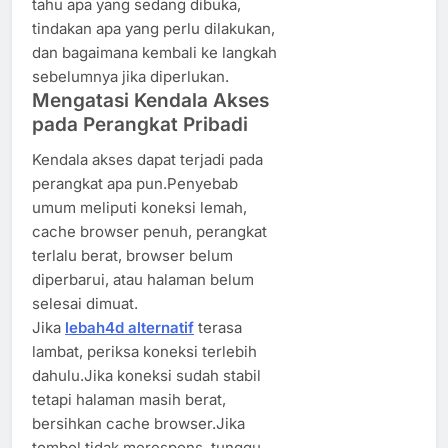
tahu apa yang sedang dibuka,
tindakan apa yang perlu dilakukan,
dan bagaimana kembali ke langkah
sebelumnya jika diperlukan.
Mengatasi Kendala Akses
pada Perangkat Pribadi
Kendala akses dapat terjadi pada
perangkat apa pun.Penyebab
umum meliputi koneksi lemah,
cache browser penuh, perangkat
terlalu berat, browser belum
diperbarui, atau halaman belum
selesai dimuat.
Jika
lebah4d alternatif
terasa
lambat, periksa koneksi terlebih
dahulu.Jika koneksi sudah stabil
tetapi halaman masih berat,
bersihkan cache browser.Jika
tombol tidak merespons, tunggu