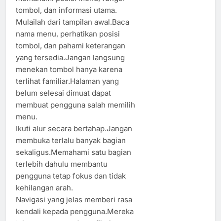
tombol, dan informasi utama.
Mulailah dari tampilan awal.Baca
nama menu, perhatikan posisi
tombol, dan pahami keterangan
yang tersedia.Jangan langsung
menekan tombol hanya karena
terlihat familiar.Halaman yang
belum selesai dimuat dapat
membuat pengguna salah memilih
menu.
Ikuti alur secara bertahap.Jangan
membuka terlalu banyak bagian
sekaligus.Memahami satu bagian
terlebih dahulu membantu
pengguna tetap fokus dan tidak
kehilangan arah.
Navigasi yang jelas memberi rasa
kendali kepada pengguna.Mereka