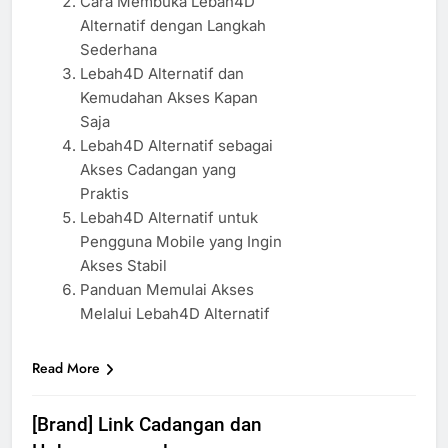
Cara Membuka Lebah4D
Alternatif dengan Langkah
Sederhana
Lebah4D Alternatif dan
Kemudahan Akses Kapan
Saja
Lebah4D Alternatif sebagai
Akses Cadangan yang
Praktis
Lebah4D Alternatif untuk
Pengguna Mobile yang Ingin
Akses Stabil
Panduan Memulai Akses
Melalui Lebah4D Alternatif
Read More
[Brand] Link Cadangan dan