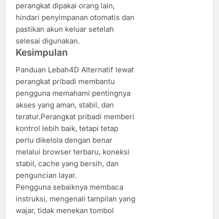
perangkat dipakai orang lain,
hindari penyimpanan otomatis dan
pastikan akun keluar setelah
selesai digunakan.
Kesimpulan
Panduan Lebah4D Alternatif lewat
perangkat pribadi membantu
pengguna memahami pentingnya
akses yang aman, stabil, dan
teratur.Perangkat pribadi memberi
kontrol lebih baik, tetapi tetap
perlu dikelola dengan benar
melalui browser terbaru, koneksi
stabil, cache yang bersih, dan
penguncian layar.
Pengguna sebaiknya membaca
instruksi, mengenali tampilan yang
wajar, tidak menekan tombol