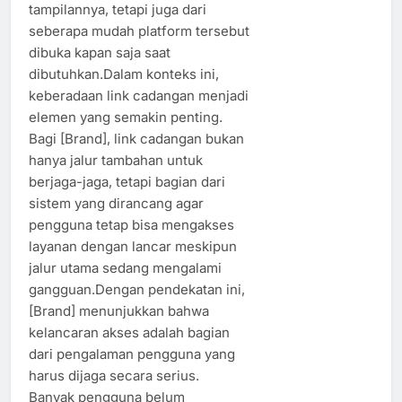
tampilannya, tetapi juga dari
seberapa mudah platform tersebut
dibuka kapan saja saat
dibutuhkan.Dalam konteks ini,
keberadaan link cadangan menjadi
elemen yang semakin penting.
Bagi [Brand], link cadangan bukan
hanya jalur tambahan untuk
berjaga-jaga, tetapi bagian dari
sistem yang dirancang agar
pengguna tetap bisa mengakses
layanan dengan lancar meskipun
jalur utama sedang mengalami
gangguan.Dengan pendekatan ini,
[Brand] menunjukkan bahwa
kelancaran akses adalah bagian
dari pengalaman pengguna yang
harus dijaga secara serius.
Banyak pengguna belum