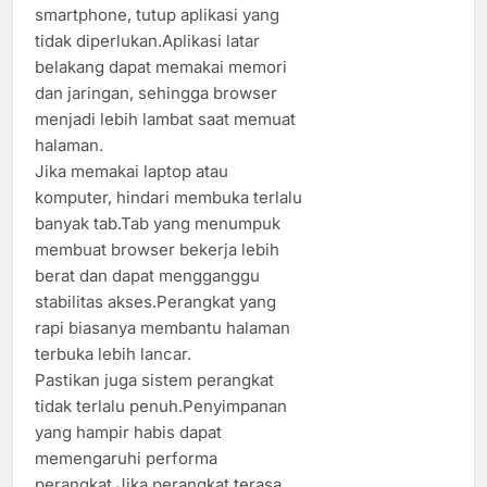
smartphone, tutup aplikasi yang
tidak diperlukan.Aplikasi latar
belakang dapat memakai memori
dan jaringan, sehingga browser
menjadi lebih lambat saat memuat
halaman.
Jika memakai laptop atau
komputer, hindari membuka terlalu
banyak tab.Tab yang menumpuk
membuat browser bekerja lebih
berat dan dapat mengganggu
stabilitas akses.Perangkat yang
rapi biasanya membantu halaman
terbuka lebih lancar.
Pastikan juga sistem perangkat
tidak terlalu penuh.Penyimpanan
yang hampir habis dapat
memengaruhi performa
perangkat.Jika perangkat terasa