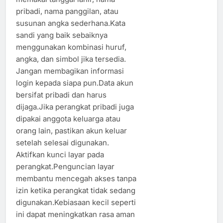
pribadi, nama panggilan, atau
susunan angka sederhana.Kata
sandi yang baik sebaiknya
menggunakan kombinasi huruf,
angka, dan simbol jika tersedia.
Jangan membagikan informasi
login kepada siapa pun.Data akun
bersifat pribadi dan harus
dijaga.Jika perangkat pribadi juga
dipakai anggota keluarga atau
orang lain, pastikan akun keluar
setelah selesai digunakan.
Aktifkan kunci layar pada
perangkat.Penguncian layar
membantu mencegah akses tanpa
izin ketika perangkat tidak sedang
digunakan.Kebiasaan kecil seperti
ini dapat meningkatkan rasa aman