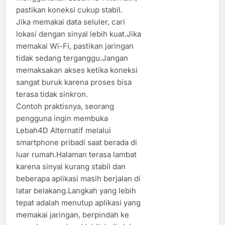
pastikan koneksi cukup stabil.
Jika memakai data seluler, cari
lokasi dengan sinyal lebih kuat.Jika
memakai Wi-Fi, pastikan jaringan
tidak sedang terganggu.Jangan
memaksakan akses ketika koneksi
sangat buruk karena proses bisa
terasa tidak sinkron.
Contoh praktisnya, seorang
pengguna ingin membuka
Lebah4D Alternatif melalui
smartphone pribadi saat berada di
luar rumah.Halaman terasa lambat
karena sinyal kurang stabil dan
beberapa aplikasi masih berjalan di
latar belakang.Langkah yang lebih
tepat adalah menutup aplikasi yang
memakai jaringan, berpindah ke