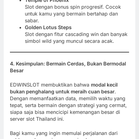
Slot dengan bonus spin progresif. Cocok
untuk kamu yang bermain bertahap dan
sabar.
Golden Lotus Steps
Slot dengan fitur cascading win dan banyak
simbol wild yang muncul secara acak.
4. Kesimpulan: Bermain Cerdas, Bukan Bermodal
Besar
EDWINSLOT membuktikan bahwa
modal kecil
bukan penghalang untuk meraih cuan besar
.
Dengan memanfaatkan data, memilih waktu yang
tepat, serta bermain dengan strategi yang cermat,
siapa saja bisa mencicipi kemenangan besar di
server slot Thailand ini.
Bagi kamu yang ingin memulai perjalanan dari