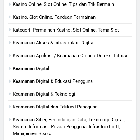
Kasino Online, Slot Online, Tips dan Trik Bermain
Kasino, Slot Online, Panduan Permainan
Kategori: Permainan Kasino, Slot Online, Tema Slot
Keamanan Akses & Infrastruktur Digital
Keamanan Aplikasi / Keamanan Cloud / Deteksi Intrusi
Keamanan Digital
Keamanan Digital & Edukasi Pengguna
Keamanan Digital & Teknologi
Keamanan Digital dan Edukasi Pengguna
Keamanan Siber, Perlindungan Data, Teknologi Digital,
Sistem Informasi, Privasi Pengguna, Infrastruktur IT,
Manajemen Risiko