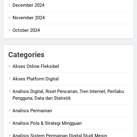
December 2024
November 2024
October 2024
Categories
Akses Online Fleksibel
Akses Platform Digital
Analisis Digital, Riset Pencarian, Tren Internet, Perilaku
Pengguna, Data dan Statistik
Analisis Permainan
Analisis Pola & Strategi Mingguan
Analisis Sistem Permainan Digital,Studi Mesin