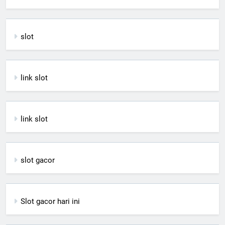
slot
link slot
link slot
slot gacor
Slot gacor hari ini