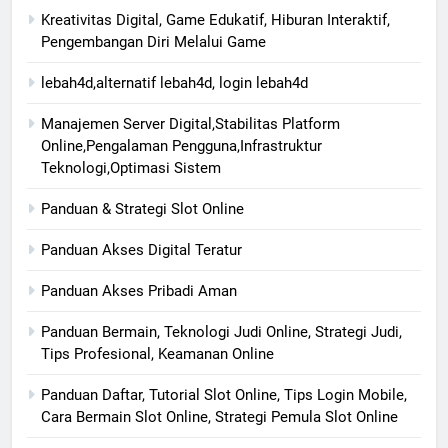
Kreativitas Digital, Game Edukatif, Hiburan Interaktif,
Pengembangan Diri Melalui Game
lebah4d,alternatif lebah4d, login lebah4d
Manajemen Server Digital,Stabilitas Platform
Online,Pengalaman Pengguna,Infrastruktur
Teknologi,Optimasi Sistem
Panduan & Strategi Slot Online
Panduan Akses Digital Teratur
Panduan Akses Pribadi Aman
Panduan Bermain, Teknologi Judi Online, Strategi Judi,
Tips Profesional, Keamanan Online
Panduan Daftar, Tutorial Slot Online, Tips Login Mobile,
Cara Bermain Slot Online, Strategi Pemula Slot Online