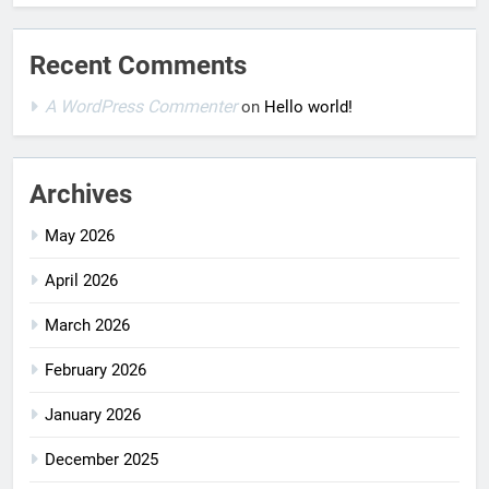
Recent Comments
A WordPress Commenter
on
Hello world!
Archives
May 2026
April 2026
March 2026
February 2026
January 2026
December 2025