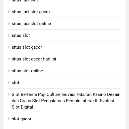
situs judi slot gacor
situs judi slot online
situs slot
situs slot gacor
situs slot gacor hari ini
situs slot online
slot
Slot Bertema Pop Culture Inovasi Hiburan Kasino Desain
dan Grafis Slot Pengalaman Pemain Interaktif Evolusi
Slot Digital
slot gacor