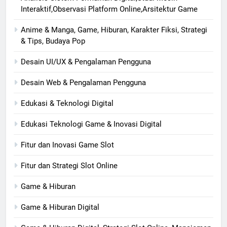
Interaktif,Observasi Platform Online,Arsitektur Game
Anime & Manga, Game, Hiburan, Karakter Fiksi, Strategi
& Tips, Budaya Pop
Desain UI/UX & Pengalaman Pengguna
Desain Web & Pengalaman Pengguna
Edukasi & Teknologi Digital
Edukasi Teknologi Game & Inovasi Digital
Fitur dan Inovasi Game Slot
Fitur dan Strategi Slot Online
Game & Hiburan
Game & Hiburan Digital