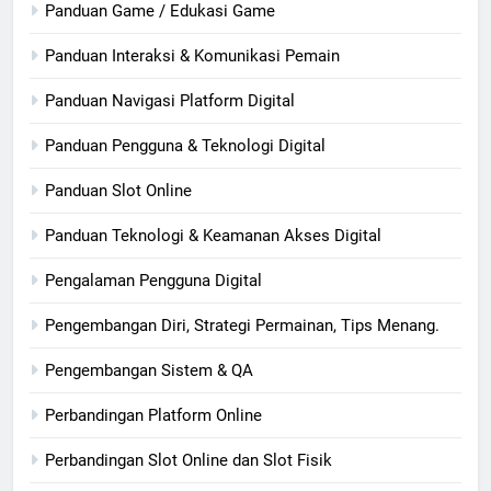
Panduan Game / Edukasi Game
Panduan Interaksi & Komunikasi Pemain
Panduan Navigasi Platform Digital
Panduan Pengguna & Teknologi Digital
Panduan Slot Online
Panduan Teknologi & Keamanan Akses Digital
Pengalaman Pengguna Digital
Pengembangan Diri, Strategi Permainan, Tips Menang.
Pengembangan Sistem & QA
Perbandingan Platform Online
Perbandingan Slot Online dan Slot Fisik