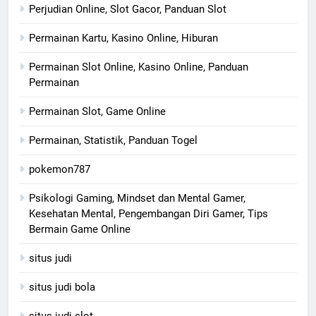
Perjudian Online, Slot Gacor, Panduan Slot
Permainan Kartu, Kasino Online, Hiburan
Permainan Slot Online, Kasino Online, Panduan
Permainan
Permainan Slot, Game Online
Permainan, Statistik, Panduan Togel
pokemon787
Psikologi Gaming, Mindset dan Mental Gamer,
Kesehatan Mental, Pengembangan Diri Gamer, Tips
Bermain Game Online
situs judi
situs judi bola
situs judi slot