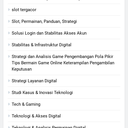
slot tergacor
Slot, Permainan, Panduan, Strategi
Solusi Login dan Stabilitas Akses Akun
Stabilitas & Infrastruktur Digital
Strategi dan Analisis Game Pengembangan Pola Pikir
Tips Bermain Game Online Keterampilan Pengambilan
Keputusan
Strategi Layanan Digital
Studi Kasus & Inovasi Teknologi
Tech & Gaming
Teknologi & Akses Digital
Teknologi & Analisis Permainan Digital