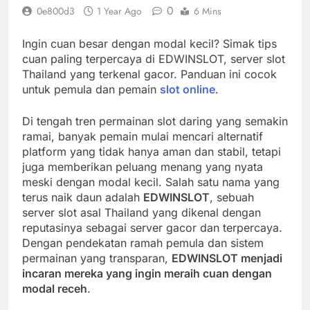
0
0e800d3
1 Year Ago
6 Mins
Ingin cuan besar dengan modal kecil? Simak tips
cuan paling terpercaya di EDWINSLOT, server slot
Thailand yang terkenal gacor. Panduan ini cocok
untuk pemula dan pemain
slot online
.
Di tengah tren permainan slot daring yang semakin
ramai, banyak pemain mulai mencari alternatif
platform yang tidak hanya aman dan stabil, tetapi
juga memberikan peluang menang yang nyata
meski dengan modal kecil. Salah satu nama yang
terus naik daun adalah
EDWINSLOT
, sebuah
server slot asal Thailand yang dikenal dengan
reputasinya sebagai server gacor dan terpercaya.
Dengan pendekatan ramah pemula dan sistem
permainan yang transparan,
EDWINSLOT menjadi
incaran mereka yang ingin meraih cuan dengan
modal receh
.