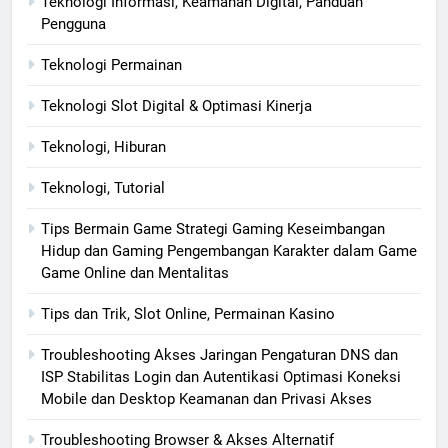
Teknologi Informasi, Keamanan Digital, Panduan
Pengguna
Teknologi Permainan
Teknologi Slot Digital & Optimasi Kinerja
Teknologi, Hiburan
Teknologi, Tutorial
Tips Bermain Game Strategi Gaming Keseimbangan
Hidup dan Gaming Pengembangan Karakter dalam Game
Game Online dan Mentalitas
Tips dan Trik, Slot Online, Permainan Kasino
Troubleshooting Akses Jaringan Pengaturan DNS dan
ISP Stabilitas Login dan Autentikasi Optimasi Koneksi
Mobile dan Desktop Keamanan dan Privasi Akses
Troubleshooting Browser & Akses Alternatif