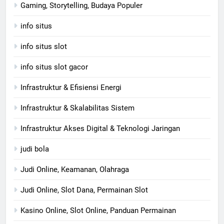
Gaming, Storytelling, Budaya Populer
info situs
info situs slot
info situs slot gacor
Infrastruktur & Efisiensi Energi
Infrastruktur & Skalabilitas Sistem
Infrastruktur Akses Digital & Teknologi Jaringan
judi bola
Judi Online, Keamanan, Olahraga
Judi Online, Slot Dana, Permainan Slot
Kasino Online, Slot Online, Panduan Permainan