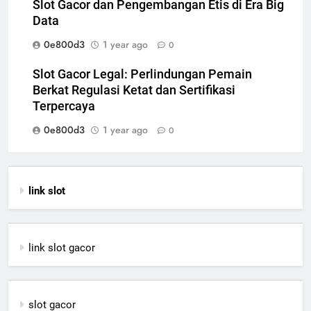
Slot Gacor dan Pengembangan Etis di Era Big
Data
0e800d3
1 year ago
0
Slot Gacor Legal: Perlindungan Pemain
Berkat Regulasi Ketat dan Sertifikasi
Terpercaya
0e800d3
1 year ago
0
link slot
link slot gacor
slot gacor