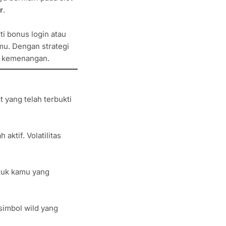
r
.
i bonus login atau
u. Dengan strategi
ci kemenangan.
 yang telah terbukti
 aktif. Volatilitas
tuk kamu yang
simbol wild yang