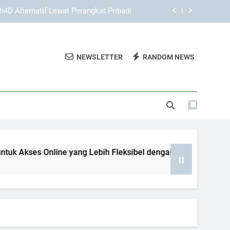
4D Alternatif Lewat Perangkat Pribadi
l dengan Pengalaman Aman dan Praktis
 LAE138 Login yang Tidak Bisa Dibuka
NEWSLETTER
RANDOM NEWS
Proses Akses Lebih Mudah dan Teratur
ionista.
4D Alternatif Lewat Perangkat Pribadi
l dengan Pengalaman Aman dan Praktis
 LAE138 Login yang Tidak Bisa Dibuka
es Online yang Lebih Fleksibel dengan Pengalaman Aman dan 