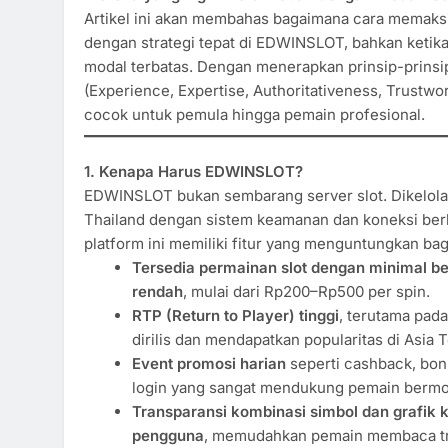
Artikel ini akan membahas bagaimana cara memaks
dengan strategi tepat di EDWINSLOT, bahkan ketik
modal terbatas. Dengan menerapkan prinsip-prins
(Experience, Expertise, Authoritativeness, Trustwor
cocok untuk pemula hingga pemain profesional.
1. Kenapa Harus EDWINSLOT?
EDWINSLOT bukan sembarang server slot. Dikelola
Thailand dengan sistem keamanan dan koneksi berk
platform ini memiliki fitur yang menguntungkan ba
Tersedia permainan slot dengan minimal be
rendah
, mulai dari Rp200–Rp500 per spin.
RTP (Return to Player) tinggi
, terutama pada
dirilis dan mendapatkan popularitas di Asia 
Event promosi harian
seperti cashback, bon
login yang sangat mendukung pemain bermod
Transparansi kombinasi simbol dan grafik
pengguna
, memudahkan pemain membaca tr