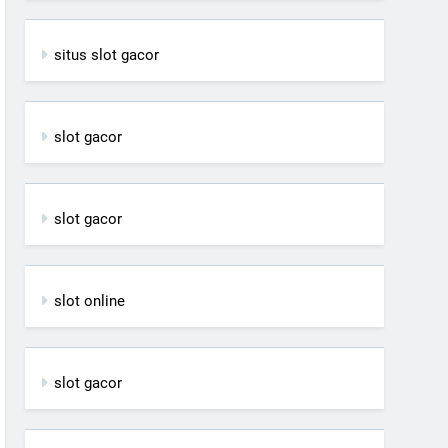
situs slot gacor
slot gacor
slot gacor
slot online
slot gacor