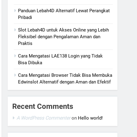
Panduan Lebah4D Alternatif Lewat Perangkat
Pribadi
Slot Lebah4D untuk Akses Online yang Lebih
Fleksibel dengan Pengalaman Aman dan
Praktis
Cara Mengatasi LAE138 Login yang Tidak
Bisa Dibuka
Cara Mengatasi Browser Tidak Bisa Membuka
Edwinslot Alternatif dengan Aman dan Efektif
Recent Comments
A WordPress Commenter
on
Hello world!