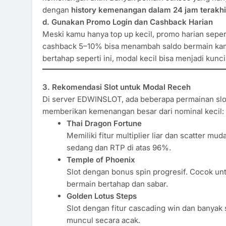
dengan
history kemenangan dalam 24 jam terakhi
d. Gunakan Promo Login dan Cashback Harian
Meski kamu hanya top up kecil, promo harian sepert
cashback 5–10% bisa menambah saldo bermain kam
bertahap seperti ini, modal kecil bisa menjadi kun
3. Rekomendasi Slot untuk Modal Receh
Di server EDWINSLOT, ada beberapa permainan slot
memberikan kemenangan besar dari nominal kecil:
Thai Dragon Fortune
Memiliki fitur multiplier liar dan scatter mudah
sedang dan RTP di atas 96%.
Temple of Phoenix
Slot dengan bonus spin progresif. Cocok un
bermain bertahap dan sabar.
Golden Lotus Steps
Slot dengan fitur cascading win dan banyak 
muncul secara acak.