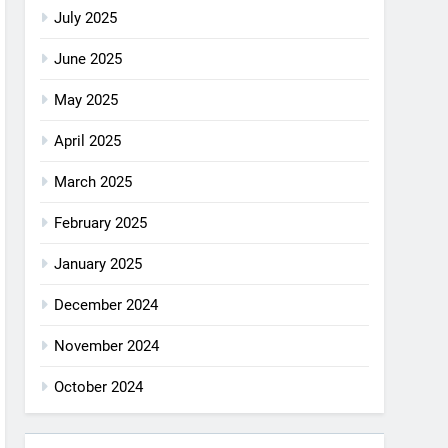
July 2025
June 2025
May 2025
April 2025
March 2025
February 2025
January 2025
December 2024
November 2024
October 2024