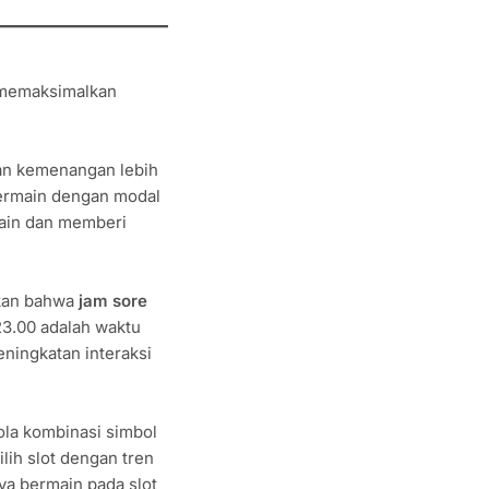
k memaksimalkan
an kemenangan lebih
bermain dengan modal
main dan memberi
tkan bahwa
jam sore
3.00 adalah waktu
eningkatan interaksi
la kombinasi simbol
lih slot dengan tren
a bermain pada slot