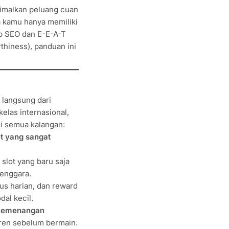
imalkan peluang cuan
a kamu hanya memiliki
ip SEO dan E-E-A-T
thiness), panduan ini
 langsung dari
elas internasional,
gi semua kalangan:
t yang sangat
 slot yang baru saja
Tenggara.
us harian, dan reward
al kecil.
 kemenangan
en sebelum bermain.