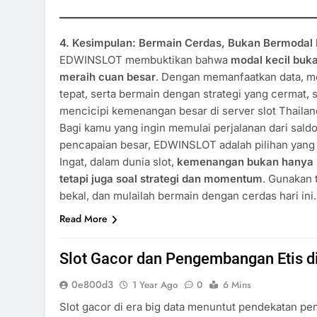
4. Kesimpulan: Bermain Cerdas, Bukan Bermodal
EDWINSLOT membuktikan bahwa
modal kecil buk
meraih cuan besar
. Dengan memanfaatkan data, m
tepat, serta bermain dengan strategi yang cermat, s
mencicipi kemenangan besar di server slot Thailand
Bagi kamu yang ingin memulai perjalanan dari sald
pencapaian besar, EDWINSLOT adalah pilihan yang
Ingat, dalam dunia slot,
kemenangan bukan hanya s
tetapi juga soal strategi dan momentum
. Gunakan t
bekal, dan mulailah bermain dengan cerdas hari ini.
Read More
Slot Gacor dan Pengembangan Etis di
0e800d3
1 Year Ago
0
6 Mins
Slot gacor di era big data menuntut pendekatan 