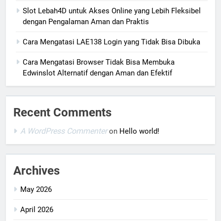
Slot Lebah4D untuk Akses Online yang Lebih Fleksibel
dengan Pengalaman Aman dan Praktis
Cara Mengatasi LAE138 Login yang Tidak Bisa Dibuka
Cara Mengatasi Browser Tidak Bisa Membuka
Edwinslot Alternatif dengan Aman dan Efektif
Recent Comments
A WordPress Commenter
on
Hello world!
Archives
May 2026
April 2026