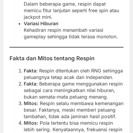
Dalam beberapa game, respin dapat
memicu fitur lanjutan seperti free spin atau
jackpot mini.
Variasi Hiburan
Kehadiran respin menambah variasi
gameplay sehingga tidak terasa monoton.
Fakta dan Mitos tentang Respin
Fakta:
Respin ditentukan oleh RNG sehingga
peluangnya tetap acak dan independen.
Fakta:
Beberapa game menggunakan respin
sebagai cara meningkatkan nilai hiburan,
bukan semata-mata peluang menang.
Mitos:
Respin selalu membawa kemenangan
besar. Faktanya, meski memberi peluang
tambahan, tidak ada jaminan hasil positif.
Mitos:
Pola tertentu bisa memicu respin
lebih sering. Kenyataannya, frekuensi respin