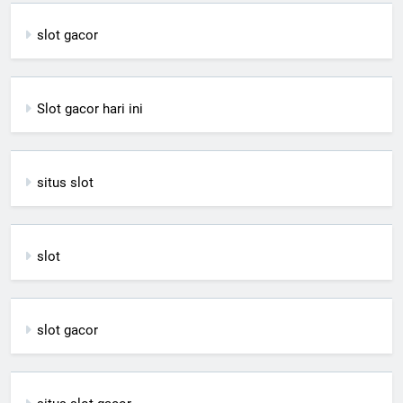
slot gacor
Slot gacor hari ini
situs slot
slot
slot gacor