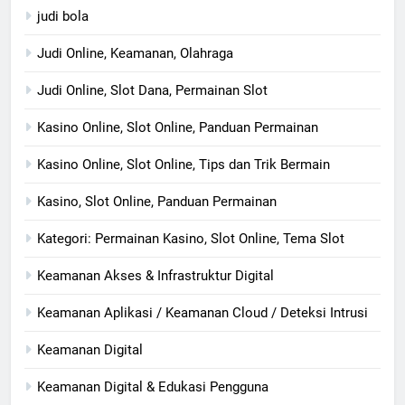
judi bola
Judi Online, Keamanan, Olahraga
Judi Online, Slot Dana, Permainan Slot
Kasino Online, Slot Online, Panduan Permainan
Kasino Online, Slot Online, Tips dan Trik Bermain
Kasino, Slot Online, Panduan Permainan
Kategori: Permainan Kasino, Slot Online, Tema Slot
Keamanan Akses & Infrastruktur Digital
Keamanan Aplikasi / Keamanan Cloud / Deteksi Intrusi
Keamanan Digital
Keamanan Digital & Edukasi Pengguna