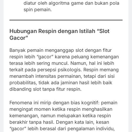
diatur oleh algoritma game dan bukan pola
spin pemain.
Hubungan Respin dengan Istilah “Slot
Gacor”
Banyak pemain menganggap slot dengan fitur
respin lebih “gacor” karena peluang kemenangan
terasa lebih sering muncul. Namun, hal ini lebih
terkait pada persepsi psikologis. Respin memang
menambah intensitas permainan, tetapi dari sisi
probabilitas, tidak ada jaminan hasil lebih baik
dibanding slot tanpa fitur respin.
Fenomena ini mirip dengan bias kognitif: pemain
mengingat momen ketika respin menghasilkan
kemenangan, namun melupakan ketika respin
berakhir tanpa hasil. Dengan kata lain, kesan
“gacor” lebih berasal dari pengalaman individu,