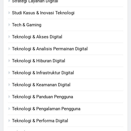
Strategi Layanan Digital
Studi Kasus & Inovasi Teknologi
Tech & Gaming
Teknologi & Akses Digital
Teknologi & Analisis Permainan Digital
Teknologi & Hiburan Digital
Teknologi & Infrastruktur Digital
Teknologi & Keamanan Digital
Teknologi & Panduan Pengguna
Teknologi & Pengalaman Pengguna
Teknologi & Performa Digital