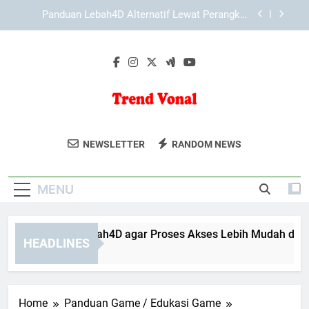
Skip
Slot Lebah4D untuk Akses Online yang Lebih
to
Fleksibel dengan Pengalaman Aman dan Praktis
content
Cara Mengatasi LAE138 Login yang Tidak Bisa
Dibuka
Panduan Slot Lebah4D agar Proses Akses Lebih
Mudah dan Teratur
Panduan Lebah4D Alternatif Lewat Perangkat
Pribadi
Trend Vonal
Ikuti Tren Mode Terbaru Di Trend Vonal.
Slot Lebah4D untuk Akses Online yang Lebih
NEWSLETTER
RANDOM NEWS
Fleksibel dengan Pengalaman Aman dan Praktis
Sumber Inspirasi Gaya Untuk
Cara Mengatasi LAE138 Login yang Tidak Bisa
Fashionista.
Dibuka
MENU
anduan Slot Lebah4D agar Proses Akses Lebih Mudah dan Ter
HEADLINES
Months Ago
Home
Panduan Game / Edukasi Game