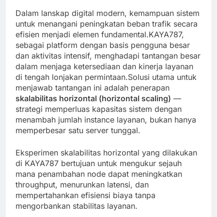
Dalam lanskap digital modern, kemampuan sistem
untuk menangani peningkatan beban trafik secara
efisien menjadi elemen fundamental.KAYA787,
sebagai platform dengan basis pengguna besar
dan aktivitas intensif, menghadapi tantangan besar
dalam menjaga ketersediaan dan kinerja layanan
di tengah lonjakan permintaan.Solusi utama untuk
menjawab tantangan ini adalah penerapan
skalabilitas horizontal (horizontal scaling)
—
strategi memperluas kapasitas sistem dengan
menambah jumlah instance layanan, bukan hanya
memperbesar satu server tunggal.
Eksperimen skalabilitas horizontal yang dilakukan
di KAYA787 bertujuan untuk mengukur sejauh
mana penambahan node dapat meningkatkan
throughput, menurunkan latensi, dan
mempertahankan efisiensi biaya tanpa
mengorbankan stabilitas layanan.