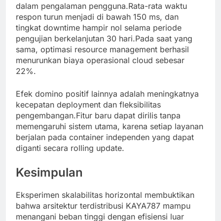
dalam pengalaman pengguna.Rata-rata waktu
respon turun menjadi di bawah 150 ms, dan
tingkat downtime hampir nol selama periode
pengujian berkelanjutan 30 hari.Pada saat yang
sama, optimasi resource management berhasil
menurunkan biaya operasional cloud sebesar
22%.
Efek domino positif lainnya adalah meningkatnya
kecepatan deployment dan fleksibilitas
pengembangan.Fitur baru dapat dirilis tanpa
memengaruhi sistem utama, karena setiap layanan
berjalan pada container independen yang dapat
diganti secara rolling update.
Kesimpulan
Eksperimen skalabilitas horizontal membuktikan
bahwa arsitektur terdistribusi KAYA787 mampu
menangani beban tinggi dengan efisiensi luar