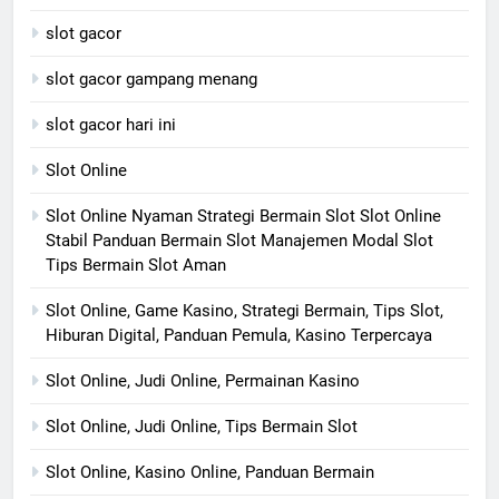
slot gacor
slot gacor gampang menang
slot gacor hari ini
Slot Online
Slot Online Nyaman Strategi Bermain Slot Slot Online
Stabil Panduan Bermain Slot Manajemen Modal Slot
Tips Bermain Slot Aman
Slot Online, Game Kasino, Strategi Bermain, Tips Slot,
Hiburan Digital, Panduan Pemula, Kasino Terpercaya
Slot Online, Judi Online, Permainan Kasino
Slot Online, Judi Online, Tips Bermain Slot
Slot Online, Kasino Online, Panduan Bermain