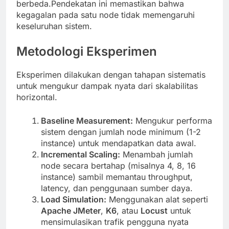
berbeda.Pendekatan ini memastikan bahwa
kegagalan pada satu node tidak memengaruhi
keseluruhan sistem.
Metodologi Eksperimen
Eksperimen dilakukan dengan tahapan sistematis
untuk mengukur dampak nyata dari skalabilitas
horizontal.
Baseline Measurement:
Mengukur performa
sistem dengan jumlah node minimum (1-2
instance) untuk mendapatkan data awal.
Incremental Scaling:
Menambah jumlah
node secara bertahap (misalnya 4, 8, 16
instance) sambil memantau throughput,
latency, dan penggunaan sumber daya.
Load Simulation:
Menggunakan alat seperti
Apache JMeter
,
K6
, atau
Locust
untuk
mensimulasikan trafik pengguna nyata