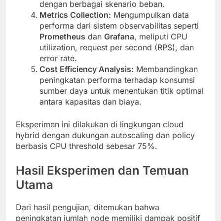
dengan berbagai skenario beban.
Metrics Collection:
Mengumpulkan data
performa dari sistem observabilitas seperti
Prometheus
dan
Grafana
, meliputi CPU
utilization, request per second (RPS), dan
error rate.
Cost Efficiency Analysis:
Membandingkan
peningkatan performa terhadap konsumsi
sumber daya untuk menentukan titik optimal
antara kapasitas dan biaya.
Eksperimen ini dilakukan di lingkungan cloud
hybrid dengan dukungan autoscaling dan policy
berbasis CPU threshold sebesar 75%.
Hasil Eksperimen dan Temuan
Utama
Dari hasil pengujian, ditemukan bahwa
peningkatan jumlah node memiliki dampak positif