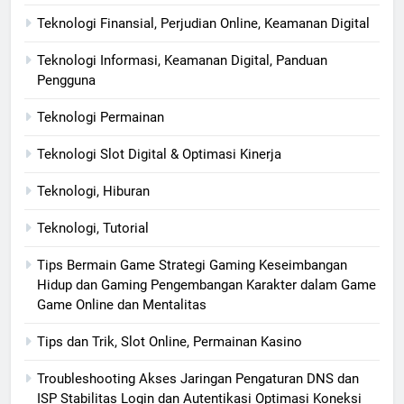
Teknologi Finansial, Perjudian Online, Keamanan Digital
Teknologi Informasi, Keamanan Digital, Panduan
Pengguna
Teknologi Permainan
Teknologi Slot Digital & Optimasi Kinerja
Teknologi, Hiburan
Teknologi, Tutorial
Tips Bermain Game Strategi Gaming Keseimbangan
Hidup dan Gaming Pengembangan Karakter dalam Game
Game Online dan Mentalitas
Tips dan Trik, Slot Online, Permainan Kasino
Troubleshooting Akses Jaringan Pengaturan DNS dan
ISP Stabilitas Login dan Autentikasi Optimasi Koneksi