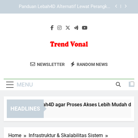
Skip
Slot Lebah4D untuk Akses Online yang Lebih
to
Fleksibel dengan Pengalaman Aman dan Praktis
content
Cara Mengatasi LAE138 Login yang Tidak Bisa
Dibuka
Panduan Slot Lebah4D agar Proses Akses Lebih
Mudah dan Teratur
Panduan Lebah4D Alternatif Lewat Perangkat
Pribadi
Trend Vonal
Ikuti Tren Mode Terbaru Di Trend Vonal.
Slot Lebah4D untuk Akses Online yang Lebih
NEWSLETTER
RANDOM NEWS
Fleksibel dengan Pengalaman Aman dan Praktis
Sumber Inspirasi Gaya Untuk
Cara Mengatasi LAE138 Login yang Tidak Bisa
Fashionista.
Dibuka
MENU
nduan Slot Lebah4D agar Proses Akses Lebih Mudah dan Tera
HEADLINES
Months Ago
Home
Infrastruktur & Skalabilitas Sistem