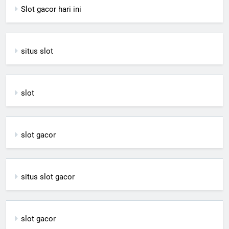
Slot gacor hari ini
situs slot
slot
slot gacor
situs slot gacor
slot gacor