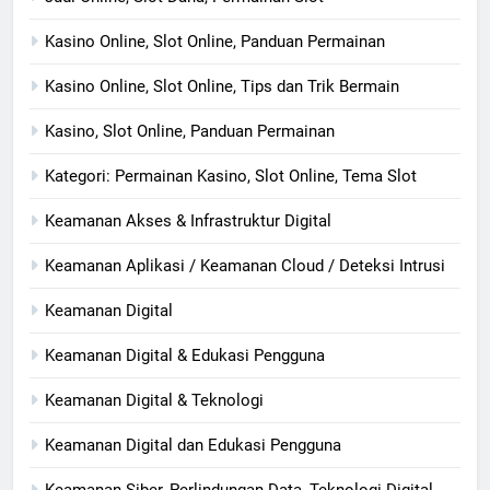
Kasino Online, Slot Online, Panduan Permainan
Kasino Online, Slot Online, Tips dan Trik Bermain
Kasino, Slot Online, Panduan Permainan
Kategori: Permainan Kasino, Slot Online, Tema Slot
Keamanan Akses & Infrastruktur Digital
Keamanan Aplikasi / Keamanan Cloud / Deteksi Intrusi
Keamanan Digital
Keamanan Digital & Edukasi Pengguna
Keamanan Digital & Teknologi
Keamanan Digital dan Edukasi Pengguna