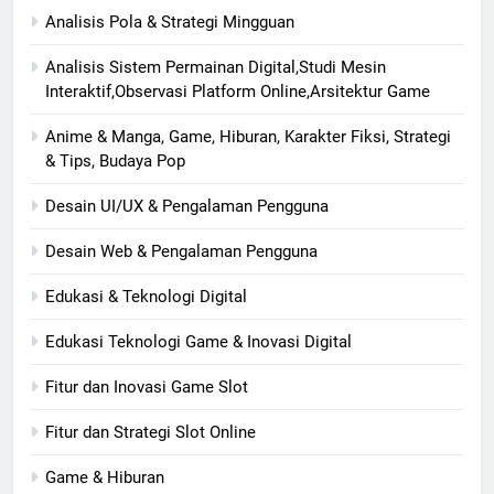
Analisis Pola & Strategi Mingguan
Analisis Sistem Permainan Digital,Studi Mesin
Interaktif,Observasi Platform Online,Arsitektur Game
Anime & Manga, Game, Hiburan, Karakter Fiksi, Strategi
& Tips, Budaya Pop
Desain UI/UX & Pengalaman Pengguna
Desain Web & Pengalaman Pengguna
Edukasi & Teknologi Digital
Edukasi Teknologi Game & Inovasi Digital
Fitur dan Inovasi Game Slot
Fitur dan Strategi Slot Online
Game & Hiburan