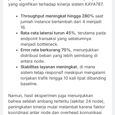
yang signifikan terhadap kinerja sistem KAYA787.
Throughput meningkat hingga 280%
saat
jumlah instance bertambah dari 4 menjadi
16.
Rata-rata latensi turun 45%
, terutama pada
endpoint transaksi yang sebelumnya
menjadi bottleneck.
Error rate berkurang 70%
, menunjukkan
distribusi beban yang lebih seimbang di
antara node.
Stabilitas layanan meningkat
, di mana
sistem tetap responsif meskipun mengalami
lonjakan trafik hingga 10 kali lipat dibanding
baseline.
Namun, hasil eksperimen juga menunjukkan
bahwa setelah ambang tertentu (sekitar 24 node),
peningkatan kinerja mulai melambat karena faktor
koordinasi antar node dan overhead komunikasi