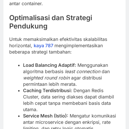
antar container.
Optimalisasi dan Strategi
Pendukung
Untuk memaksimalkan efektivitas skalabilitas
horizontal,
kaya 787
mengimplementasikan
beberapa strategi tambahan:
Load Balancing Adaptif:
Menggunakan
algoritma berbasis
least connection
dan
weighted round robin
agar distribusi
permintaan lebih merata.
Caching Terdistribusi:
Dengan Redis
Cluster, data sering diakses dapat diambil
lebih cepat tanpa membebani basis data
utama.
Service Mesh (Istio):
Mengatur komunikasi
antar microservice dengan enkripsi, rate
limiting, dan retry logic otomatis.