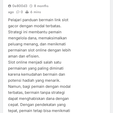
0e800d3
8 months
ago
0
6 mins
Pelajari panduan bermain link slot
gacor dengan modal terbatas.
Strategi ini membantu pemain
mengelola dana, memaksimalkan
peluang menang, dan menikmati
permainan slot online dengan lebih
aman dan efisien.
Slot online menjadi salah satu
permainan yang paling diminati
karena kemudahan bermain dan
potensi hadiah yang menarik.
Namun, bagi pemain dengan modal
terbatas, bermain tanpa strategi
dapat menghabiskan dana dengan
cepat. Dengan pendekatan yang
tepat, pemain tetap bisa menikmati