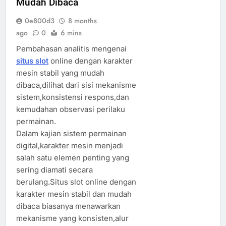
Mudah Dibaca
0e800d3
8 months
ago
0
6 mins
Pembahasan analitis mengenai
situs slot
online dengan karakter
mesin stabil yang mudah
dibaca,dilihat dari sisi mekanisme
sistem,konsistensi respons,dan
kemudahan observasi perilaku
permainan.
Dalam kajian sistem permainan
digital,karakter mesin menjadi
salah satu elemen penting yang
sering diamati secara
berulang.Situs slot online dengan
karakter mesin stabil dan mudah
dibaca biasanya menawarkan
mekanisme yang konsisten,alur