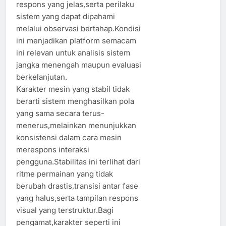
respons yang jelas,serta perilaku
sistem yang dapat dipahami
melalui observasi bertahap.Kondisi
ini menjadikan platform semacam
ini relevan untuk analisis sistem
jangka menengah maupun evaluasi
berkelanjutan.
Karakter mesin yang stabil tidak
berarti sistem menghasilkan pola
yang sama secara terus-
menerus,melainkan menunjukkan
konsistensi dalam cara mesin
merespons interaksi
pengguna.Stabilitas ini terlihat dari
ritme permainan yang tidak
berubah drastis,transisi antar fase
yang halus,serta tampilan respons
visual yang terstruktur.Bagi
pengamat,karakter seperti ini