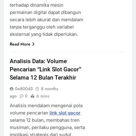
terhadap dinamika mesin
permainan digital dapat dibangun
secara lebih akurat dan mendalam
tanpa terganggu oleh variabel
eksternal yang tidak diperlukan.
Read More
Analisis Data: Volume
Pencarian “Link Slot Gacor”
Selama 12 Bulan Terakhir
0e800d3
8 months
ago
0
6 mins
Analisis mendalam mengenai pola
volume pencarian
link slot gacor
selama 12 bulan, membahas tren
musiman, perilaku pengguna, serta
implikasi strategis dari sudut