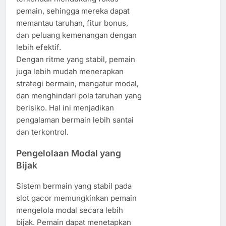
pemain, sehingga mereka dapat
memantau taruhan, fitur bonus,
dan peluang kemenangan dengan
lebih efektif.
Dengan ritme yang stabil, pemain
juga lebih mudah menerapkan
strategi bermain, mengatur modal,
dan menghindari pola taruhan yang
berisiko. Hal ini menjadikan
pengalaman bermain lebih santai
dan terkontrol.
Pengelolaan Modal yang
Bijak
Sistem bermain yang stabil pada
slot gacor memungkinkan pemain
mengelola modal secara lebih
bijak. Pemain dapat menetapkan