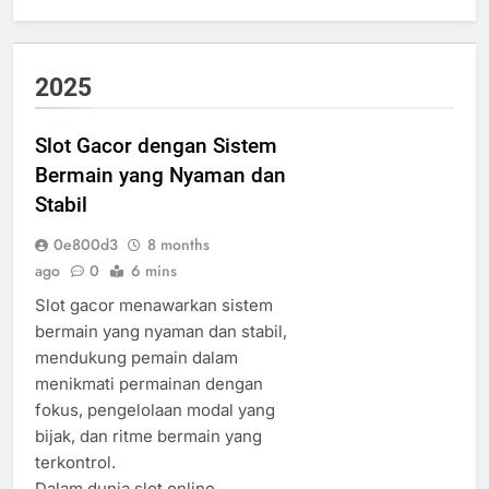
2025
Slot Gacor dengan Sistem
Bermain yang Nyaman dan
Stabil
0e800d3
8 months
ago
0
6 mins
Slot gacor menawarkan sistem
bermain yang nyaman dan stabil,
mendukung pemain dalam
menikmati permainan dengan
fokus, pengelolaan modal yang
bijak, dan ritme bermain yang
terkontrol.
Dalam dunia slot online,