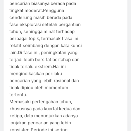
pencarian biasanya berada pada
tingkat moderat.Pengguna
cenderung masih berada pada
fase eksplorasi setelah pergantian
tahun, sehingga minat terhadap
berbagai topik, termasuk frasa ini,
relatif seimbang dengan kata kunci
lain.Di fase ini, peningkatan yang
terjadi lebih bersifat bertahap dan
tidak terlalu ekstrem.Hal ini
mengindikasikan perilaku
pencarian yang lebih rasional dan
tidak dipicu oleh momentum
tertentu.
Memasuki pertengahan tahun,
khususnya pada kuartal kedua dan
ketiga, data menunjukkan adanya
lonjakan pencarian yang lebih
konsisten.Periode ini sering