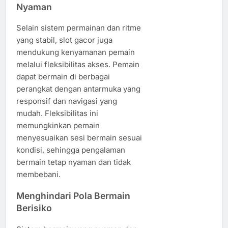
Nyaman
Selain sistem permainan dan ritme
yang stabil, slot gacor juga
mendukung kenyamanan pemain
melalui fleksibilitas akses. Pemain
dapat bermain di berbagai
perangkat dengan antarmuka yang
responsif dan navigasi yang
mudah. Fleksibilitas ini
memungkinkan pemain
menyesuaikan sesi bermain sesuai
kondisi, sehingga pengalaman
bermain tetap nyaman dan tidak
membebani.
Menghindari Pola Bermain
Berisiko