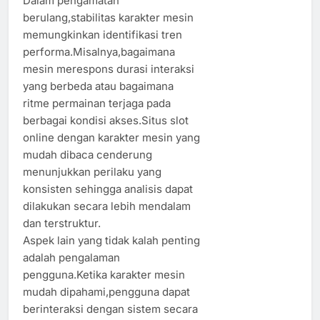
Dalam pengamatan
berulang,stabilitas karakter mesin
memungkinkan identifikasi tren
performa.Misalnya,bagaimana
mesin merespons durasi interaksi
yang berbeda atau bagaimana
ritme permainan terjaga pada
berbagai kondisi akses.Situs slot
online dengan karakter mesin yang
mudah dibaca cenderung
menunjukkan perilaku yang
konsisten sehingga analisis dapat
dilakukan secara lebih mendalam
dan terstruktur.
Aspek lain yang tidak kalah penting
adalah pengalaman
pengguna.Ketika karakter mesin
mudah dipahami,pengguna dapat
berinteraksi dengan sistem secara