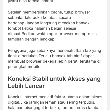
justru bisa terasa lambat.
Setelah membersihkan cache, tutup browser
sebentar lalu buka kembali secara
bertahap.Jangan langsung menekan banyak
tombol ketika halaman belum selesai
dimuat.Berikan waktu agar browser memproses
tampilan dengan lengkap.
Pengguna juga sebaiknya menonaktifkan tab yang
tidak diperlukan.Terlalu banyak tab aktif dapat
membuat browser bekerja lebih berat, terutama di
perangkat mobile.
Koneksi Stabil untuk Akses yang
Lebih Lancar
Koneksi internet menjadi faktor utama dalam akses
digital.Jika jaringan lemah atau sering terputus,
halaman bisa gagal terbuka, tombol terasa lambat,