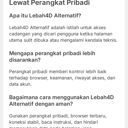
Lewat Perangkat Pribadi
Apa itu Lebah4D Alternatif?
Lebah4D Alternatif adalah istilah untuk akses
cadangan yang dicari pengguna ketika halaman
utama sulit dibuka atau mengalami kendala teknis.
Mengapa perangkat pribadi lebih
disarankan?
Perangkat pribadi memberi kontrol lebih baik
terhadap browser, keamanan, riwayat akses, dan
data akun.
Bagaimana cara menggunakan Lebah4D
Alternatif dengan aman?
Gunakan perangkat pribadi, browser terbaru,
koneksi stabil, baca instruksi, dan hindari