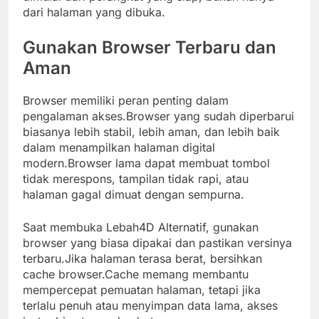
dari halaman yang dibuka.
Gunakan Browser Terbaru dan
Aman
Browser memiliki peran penting dalam
pengalaman akses.Browser yang sudah diperbarui
biasanya lebih stabil, lebih aman, dan lebih baik
dalam menampilkan halaman digital
modern.Browser lama dapat membuat tombol
tidak merespons, tampilan tidak rapi, atau
halaman gagal dimuat dengan sempurna.
Saat membuka Lebah4D Alternatif, gunakan
browser yang biasa dipakai dan pastikan versinya
terbaru.Jika halaman terasa berat, bersihkan
cache browser.Cache memang membantu
mempercepat pemuatan halaman, tetapi jika
terlalu penuh atau menyimpan data lama, akses