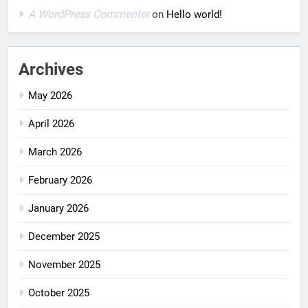
A WordPress Commenter
on
Hello world!
Archives
May 2026
April 2026
March 2026
February 2026
January 2026
December 2025
November 2025
October 2025