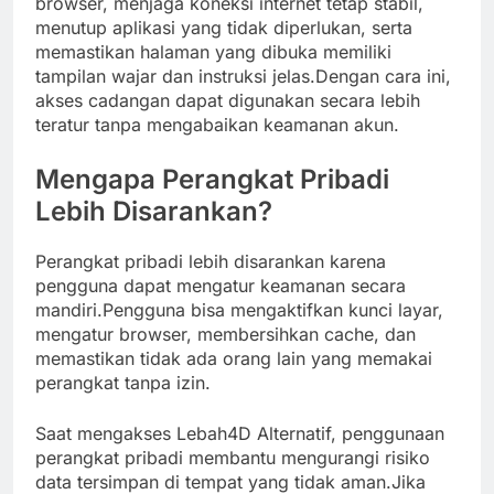
browser, menjaga koneksi internet tetap stabil,
menutup aplikasi yang tidak diperlukan, serta
memastikan halaman yang dibuka memiliki
tampilan wajar dan instruksi jelas.Dengan cara ini,
akses cadangan dapat digunakan secara lebih
teratur tanpa mengabaikan keamanan akun.
Mengapa Perangkat Pribadi
Lebih Disarankan?
Perangkat pribadi lebih disarankan karena
pengguna dapat mengatur keamanan secara
mandiri.Pengguna bisa mengaktifkan kunci layar,
mengatur browser, membersihkan cache, dan
memastikan tidak ada orang lain yang memakai
perangkat tanpa izin.
Saat mengakses Lebah4D Alternatif, penggunaan
perangkat pribadi membantu mengurangi risiko
data tersimpan di tempat yang tidak aman.Jika