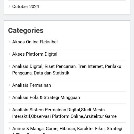
October 2024
Categories
Akses Online Fleksibel
Akses Platform Digital
Analisis Digital, Riset Pencarian, Tren Internet, Perilaku
Pengguna, Data dan Statistik
Analisis Permainan
Analisis Pola & Strategi Mingguan
Analisis Sistem Permainan Digital,Studi Mesin
Interaktif,Observasi Platform Online,Arsitektur Game
Anime & Manga, Game, Hiburan, Karakter Fiksi, Strategi