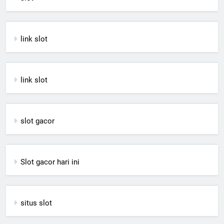
link slot
link slot
slot gacor
Slot gacor hari ini
situs slot