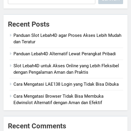
Recent Posts
Panduan Slot Lebah4D agar Proses Akses Lebih Mudah
dan Teratur
Panduan Lebah4D Alternatif Lewat Perangkat Pribadi
Slot Lebah4D untuk Akses Online yang Lebih Fleksibel
dengan Pengalaman Aman dan Praktis
Cara Mengatasi LAE138 Login yang Tidak Bisa Dibuka
Cara Mengatasi Browser Tidak Bisa Membuka
Edwinslot Alternatif dengan Aman dan Efektif
Recent Comments