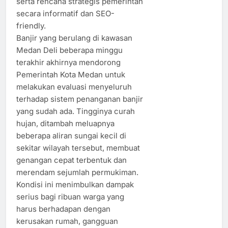
serta rencana strategis pemerintah
secara informatif dan SEO-
friendly.
Banjir yang berulang di kawasan
Medan Deli beberapa minggu
terakhir akhirnya mendorong
Pemerintah Kota Medan untuk
melakukan evaluasi menyeluruh
terhadap sistem penanganan banjir
yang sudah ada. Tingginya curah
hujan, ditambah meluapnya
beberapa aliran sungai kecil di
sekitar wilayah tersebut, membuat
genangan cepat terbentuk dan
merendam sejumlah permukiman.
Kondisi ini menimbulkan dampak
serius bagi ribuan warga yang
harus berhadapan dengan
kerusakan rumah, gangguan