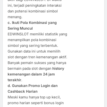
ini, terjadi peningkatan interaksi
dan potensi kombinasi simbol
menang.
c. Ikuti Pola Kombinasi yang
Sering Muncul
EDWINSLOT memiliki statistik yang
menampilkan pola kombinasi
simbol yang sering terbentuk.
Gunakan data ini untuk memilih
slot dengan tren kemenangan aktif.
Banyak pemain sukses yang hanya
bermain pada slot dengan
history
kemenangan dalam 24 jam
terakhir
.
d. Gunakan Promo Login dan
Cashback Harian
Meski kamu hanya top up kecil,
promo harian seperti bonus login