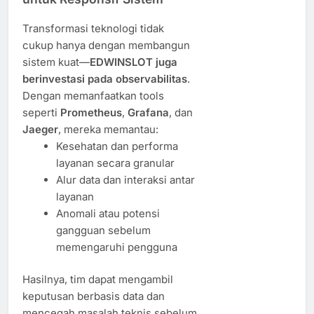
Transformasi teknologi tidak
cukup hanya dengan membangun
sistem kuat—
EDWINSLOT juga
berinvestasi pada observabilitas
.
Dengan memanfaatkan tools
seperti
Prometheus
,
Grafana
, dan
Jaeger
, mereka memantau:
Kesehatan dan performa
layanan secara granular
Alur data dan interaksi antar
layanan
Anomali atau potensi
gangguan sebelum
memengaruhi pengguna
Hasilnya, tim dapat mengambil
keputusan berbasis data dan
mencegah masalah teknis sebelum