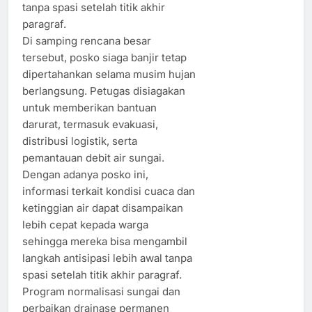
tanpa spasi setelah titik akhir
paragraf.
Di samping rencana besar
tersebut, posko siaga banjir tetap
dipertahankan selama musim hujan
berlangsung. Petugas disiagakan
untuk memberikan bantuan
darurat, termasuk evakuasi,
distribusi logistik, serta
pemantauan debit air sungai.
Dengan adanya posko ini,
informasi terkait kondisi cuaca dan
ketinggian air dapat disampaikan
lebih cepat kepada warga
sehingga mereka bisa mengambil
langkah antisipasi lebih awal tanpa
spasi setelah titik akhir paragraf.
Program normalisasi sungai dan
perbaikan drainase permanen