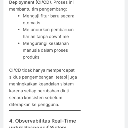
Deployment (CI/CD)
. Proses ini
membantu tim pengembang:
Menguji fitur baru secara
otomatis
Meluncurkan pembaruan
harian tanpa downtime
Mengurangi kesalahan
manusia dalam proses
produksi
CI/CD tidak hanya mempercepat
siklus pengembangan, tetapi juga
meningkatkan keandalan sistem
karena setiap perubahan diuji
secara konsisten sebelum
diterapkan ke pengguna.
4. Observabilitas Real-Time
untuk Responsif Sistem