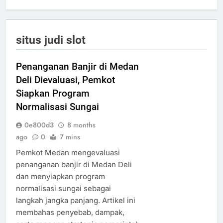
situs judi slot
Penanganan Banjir di Medan
Deli Dievaluasi, Pemkot
Siapkan Program
Normalisasi Sungai
0e800d3
8 months
ago
0
7 mins
Pemkot Medan mengevaluasi
penanganan banjir di Medan Deli
dan menyiapkan program
normalisasi sungai sebagai
langkah jangka panjang. Artikel ini
membahas penyebab, dampak,