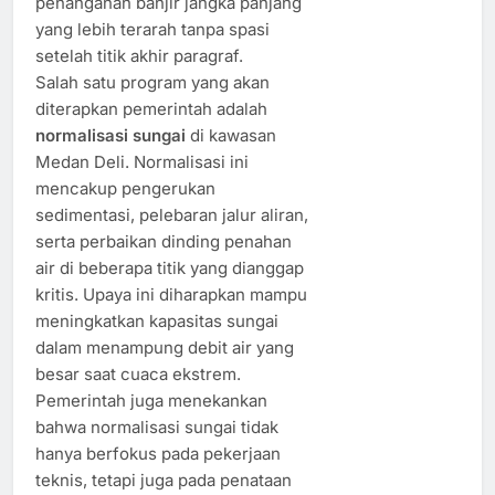
penanganan banjir jangka panjang
yang lebih terarah tanpa spasi
setelah titik akhir paragraf.
Salah satu program yang akan
diterapkan pemerintah adalah
normalisasi sungai
di kawasan
Medan Deli. Normalisasi ini
mencakup pengerukan
sedimentasi, pelebaran jalur aliran,
serta perbaikan dinding penahan
air di beberapa titik yang dianggap
kritis. Upaya ini diharapkan mampu
meningkatkan kapasitas sungai
dalam menampung debit air yang
besar saat cuaca ekstrem.
Pemerintah juga menekankan
bahwa normalisasi sungai tidak
hanya berfokus pada pekerjaan
teknis, tetapi juga pada penataan