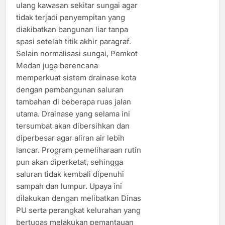
ulang kawasan sekitar sungai agar
tidak terjadi penyempitan yang
diakibatkan bangunan liar tanpa
spasi setelah titik akhir paragraf.
Selain normalisasi sungai, Pemkot
Medan juga berencana
memperkuat sistem drainase kota
dengan pembangunan saluran
tambahan di beberapa ruas jalan
utama. Drainase yang selama ini
tersumbat akan dibersihkan dan
diperbesar agar aliran air lebih
lancar. Program pemeliharaan rutin
pun akan diperketat, sehingga
saluran tidak kembali dipenuhi
sampah dan lumpur. Upaya ini
dilakukan dengan melibatkan Dinas
PU serta perangkat kelurahan yang
bertugas melakukan pemantauan