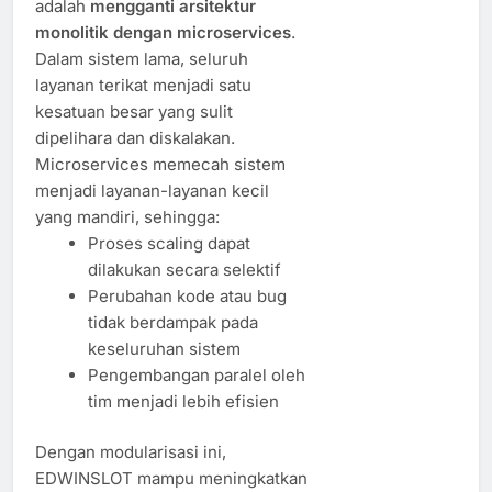
adalah
mengganti arsitektur
monolitik dengan microservices
.
Dalam sistem lama, seluruh
layanan terikat menjadi satu
kesatuan besar yang sulit
dipelihara dan diskalakan.
Microservices memecah sistem
menjadi layanan-layanan kecil
yang mandiri, sehingga:
Proses scaling dapat
dilakukan secara selektif
Perubahan kode atau bug
tidak berdampak pada
keseluruhan sistem
Pengembangan paralel oleh
tim menjadi lebih efisien
Dengan modularisasi ini,
EDWINSLOT mampu meningkatkan