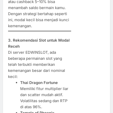
atau cashback 5–10% bisa
menambah saldo bermain kamu.
Dengan strategi bertahap seperti
ini, modal kecil bisa menjadi kunci
kemenangan.
3. Rekomendasi Slot untuk Modal
Receh
Di server EDWINSLOT, ada
beberapa permainan slot yang
telah terbukti memberikan
kemenangan besar dari nominal
kecil:
Thai Dragon Fortune
Memiliki fitur multiplier liar
dan scatter mudah aktif.
Volatilitas sedang dan RTP
di atas 96%.
Temple of Phoenix