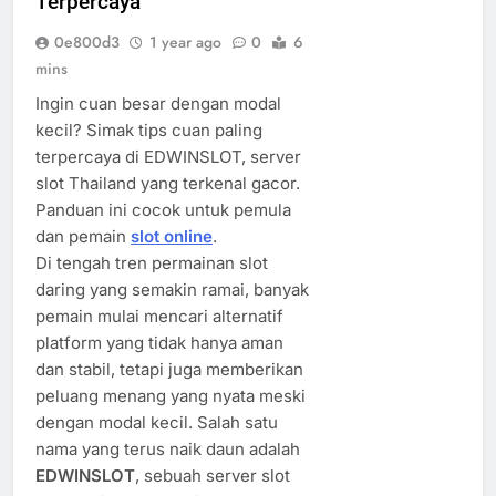
Terpercaya
0e800d3
1 year ago
0
6
mins
Ingin cuan besar dengan modal
kecil? Simak tips cuan paling
terpercaya di EDWINSLOT, server
slot Thailand yang terkenal gacor.
Panduan ini cocok untuk pemula
dan pemain
slot online
.
Di tengah tren permainan slot
daring yang semakin ramai, banyak
pemain mulai mencari alternatif
platform yang tidak hanya aman
dan stabil, tetapi juga memberikan
peluang menang yang nyata meski
dengan modal kecil. Salah satu
nama yang terus naik daun adalah
EDWINSLOT
, sebuah server slot