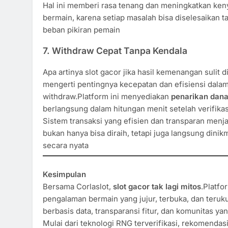
Hal ini memberi rasa tenang dan meningkatkan ke
bermain, karena setiap masalah bisa diselesaikan
beban pikiran pemain
7. Withdraw Cepat Tanpa Kendala
Apa artinya slot gacor jika hasil kemenangan sulit d
mengerti pentingnya kecepatan dan efisiensi dala
withdraw.Platform ini menyediakan
penarikan dana
berlangsung dalam hitungan menit setelah verifikas
Sistem transaksi yang efisien dan transparan men
bukan hanya bisa diraih, tetapi juga langsung dinik
secara nyata
Kesimpulan
Bersama Corlaslot,
slot gacor tak lagi mitos
.Platfo
pengalaman bermain yang jujur, terbuka, dan teruk
berbasis data, transparansi fitur, dan komunitas yan
Mulai dari teknologi RNG terverifikasi, rekomendas