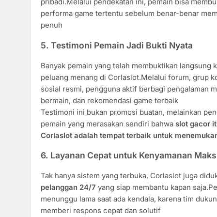
pribadi.Melalui pendekatan ini, pemain bisa membuk
performa game tertentu sebelum benar-benar mem
penuh
5. Testimoni Pemain Jadi Bukti Nyata
Banyak pemain yang telah membuktikan langsung k
peluang menang di Corlaslot.Melalui forum, grup k
sosial resmi, pengguna aktif berbagi pengalaman m
bermain, dan rekomendasi game terbaik
Testimoni ini bukan promosi buatan, melainkan pen
pemain yang merasakan sendiri bahwa
slot gacor i
Corlaslot adalah tempat terbaik untuk menemuka
6. Layanan Cepat untuk Kenyamanan Maks
Tak hanya sistem yang terbuka, Corlaslot juga did
pelanggan 24/7
yang siap membantu kapan saja.Pe
menunggu lama saat ada kendala, karena tim dukung
memberi respons cepat dan solutif