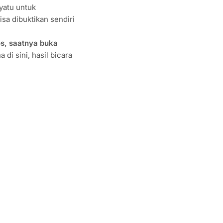
yatu untuk
sa dibuktikan sendiri
s, saatnya buka
a di sini, hasil bicara