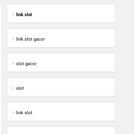
link slot
link slot gacor
slot gacor
slot
link slot