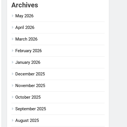
Archives
May 2026
April 2026
March 2026
February 2026
January 2026
December 2025
November 2025
October 2025
September 2025
August 2025