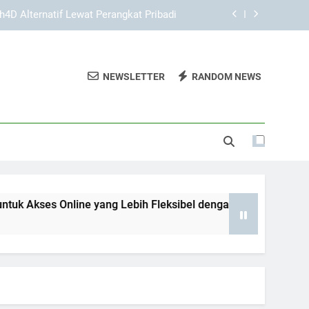
4D Alternatif Lewat Perangkat Pribadi
l dengan Pengalaman Aman dan Praktis
 LAE138 Login yang Tidak Bisa Dibuka
NEWSLETTER
RANDOM NEWS
Proses Akses Lebih Mudah dan Teratur
ionista.
4D Alternatif Lewat Perangkat Pribadi
l dengan Pengalaman Aman dan Praktis
 LAE138 Login yang Tidak Bisa Dibuka
 Online yang Lebih Fleksibel dengan Pengalaman Aman dan Pr