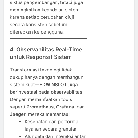
siklus pengembangan, tetapi juga
meningkatkan keandalan sistem
karena setiap perubahan diuji
secara konsisten sebelum
diterapkan ke pengguna.
4. Observabilitas Real-Time
untuk Responsif Sistem
Transformasi teknologi tidak
cukup hanya dengan membangun
sistem kuat—
EDWINSLOT juga
berinvestasi pada observabilitas
.
Dengan memanfaatkan tools
seperti
Prometheus
,
Grafana
, dan
Jaeger
, mereka memantau:
Kesehatan dan performa
layanan secara granular
Alur data dan interaksi antar