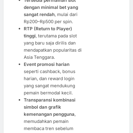
Tersedia permainan slot
dengan minimal bet yang
sangat rendah
, mulai dari
Rp200–Rp500 per spin.
RTP (Return to Player)
tinggi
, terutama pada slot
yang baru saja dirilis dan
mendapatkan popularitas di
Asia Tenggara.
Event promosi harian
seperti cashback, bonus
harian, dan reward login
yang sangat mendukung
pemain bermodal kecil.
Transparansi kombinasi
simbol dan grafik
kemenangan pengguna
,
memudahkan pemain
membaca tren sebelum