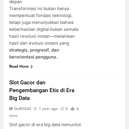
depan.
Transformasi ini bukan hanya
memperkuat fondasi teknologi,
tetapi juga menunjukkan bahwa
keberhasilan digital bukan semata
hasil revolusi instan—melainkan
hasil dari evolusi sistem yang
strategis, progresif, dan
berorientasi pengguna.
Read More
Slot Gacor dan
Pengembangan Etis di Era
Big Data
0e800d3
1 year ago
0
6
mins
Slot gacor di era big data menuntut