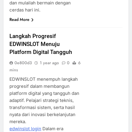
dan mulailah bermain dengan
cerdas hari ini.
Read More
Langkah Progresif
EDWINSLOT Menuju
Platform Digital Tangguh
0e800d3
1 year ago
0
6
mins
EDWINSLOT menempuh langkah
progresif dalam membangun
platform digital yang tangguh dan
adaptif. Pelajari strategi teknis,
transformasi sistem, serta hasil
nyata dari inovasi berkelanjutan
mereka.
edwinslot login
Dalam era