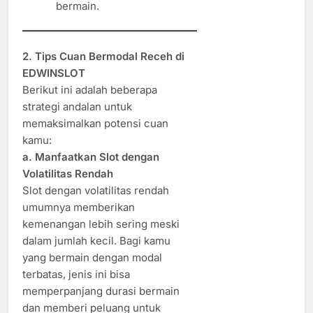
bermain.
2. Tips Cuan Bermodal Receh di
EDWINSLOT
Berikut ini adalah beberapa
strategi andalan untuk
memaksimalkan potensi cuan
kamu:
a. Manfaatkan Slot dengan
Volatilitas Rendah
Slot dengan volatilitas rendah
umumnya memberikan
kemenangan lebih sering meski
dalam jumlah kecil. Bagi kamu
yang bermain dengan modal
terbatas, jenis ini bisa
memperpanjang durasi bermain
dan memberi peluang untuk