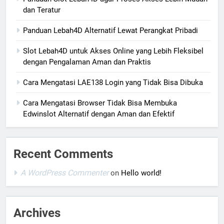
dan Teratur
Panduan Lebah4D Alternatif Lewat Perangkat Pribadi
Slot Lebah4D untuk Akses Online yang Lebih Fleksibel
dengan Pengalaman Aman dan Praktis
Cara Mengatasi LAE138 Login yang Tidak Bisa Dibuka
Cara Mengatasi Browser Tidak Bisa Membuka
Edwinslot Alternatif dengan Aman dan Efektif
Recent Comments
A WordPress Commenter
on
Hello world!
Archives