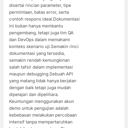
disertai rincian parameter, tipe
permintaan, batas error, serta
contoh respons ideal.Dokumentasi
ini bukan hanya membantu
pengembang, tetapi juga tim QA
dan DevOps dalam memahami
konteks skenario uji.Semakin rinci
dokumentasi yang tersedia,
semakin rendah kemungkinan
salah tafsir dalam implementasi
maupun debugging.Sebuah API
yang matang tidak hanya berjalan
dengan baik tetapi juga mudah
dipelajari dan dipelihara.
Keuntungan menggunakan akun
demo untuk pengujian adalah
kebebasan melakukan percobaan
intensif tanpa mempertaruhkan