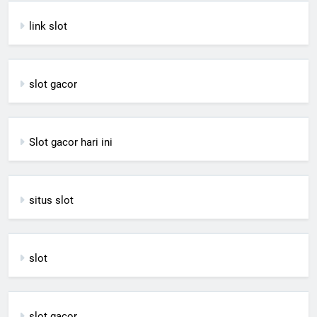
link slot
slot gacor
Slot gacor hari ini
situs slot
slot
slot gacor