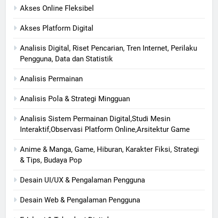
Akses Online Fleksibel
Akses Platform Digital
Analisis Digital, Riset Pencarian, Tren Internet, Perilaku
Pengguna, Data dan Statistik
Analisis Permainan
Analisis Pola & Strategi Mingguan
Analisis Sistem Permainan Digital,Studi Mesin
Interaktif,Observasi Platform Online,Arsitektur Game
Anime & Manga, Game, Hiburan, Karakter Fiksi, Strategi
& Tips, Budaya Pop
Desain UI/UX & Pengalaman Pengguna
Desain Web & Pengalaman Pengguna