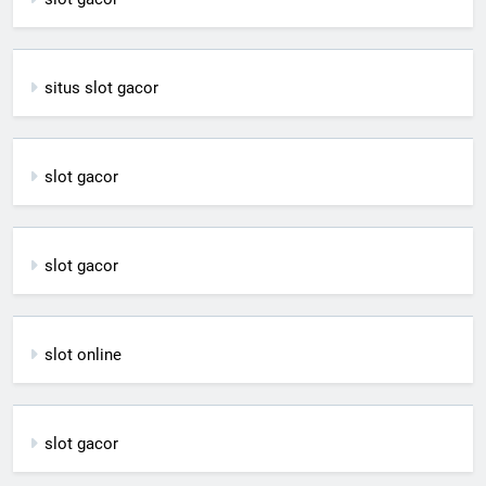
situs slot gacor
slot gacor
slot gacor
slot online
slot gacor