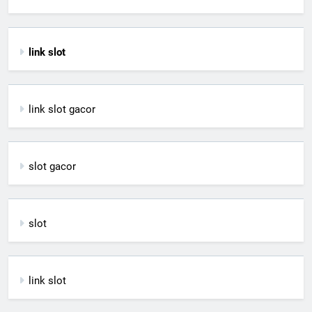
link slot
link slot gacor
slot gacor
slot
link slot