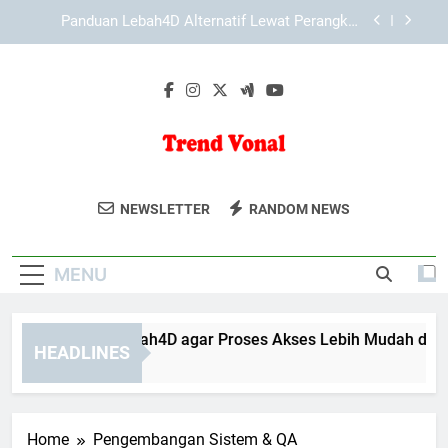
Skip
Slot Lebah4D untuk Akses Online yang Lebih
to
Fleksibel dengan Pengalaman Aman dan Praktis
content
Cara Mengatasi LAE138 Login yang Tidak Bisa
Dibuka
Panduan Slot Lebah4D agar Proses Akses Lebih
Mudah dan Teratur
Panduan Lebah4D Alternatif Lewat Perangkat
Pribadi
Trend Vonal
Ikuti Tren Mode Terbaru Di Trend Vonal.
Slot Lebah4D untuk Akses Online yang Lebih
NEWSLETTER
RANDOM NEWS
Fleksibel dengan Pengalaman Aman dan Praktis
Sumber Inspirasi Gaya Untuk
Cara Mengatasi LAE138 Login yang Tidak Bisa
Fashionista.
Dibuka
MENU
nduan Slot Lebah4D agar Proses Akses Lebih Mudah dan Ter
HEADLINES
Months Ago
Home
Pengembangan Sistem & QA