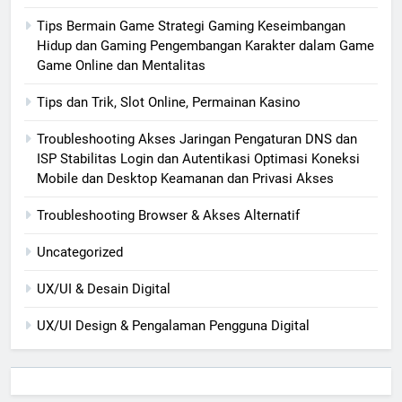
Tips Bermain Game Strategi Gaming Keseimbangan
Hidup dan Gaming Pengembangan Karakter dalam Game
Game Online dan Mentalitas
Tips dan Trik, Slot Online, Permainan Kasino
Troubleshooting Akses Jaringan Pengaturan DNS dan
ISP Stabilitas Login dan Autentikasi Optimasi Koneksi
Mobile dan Desktop Keamanan dan Privasi Akses
Troubleshooting Browser & Akses Alternatif
Uncategorized
UX/UI & Desain Digital
UX/UI Design & Pengalaman Pengguna Digital