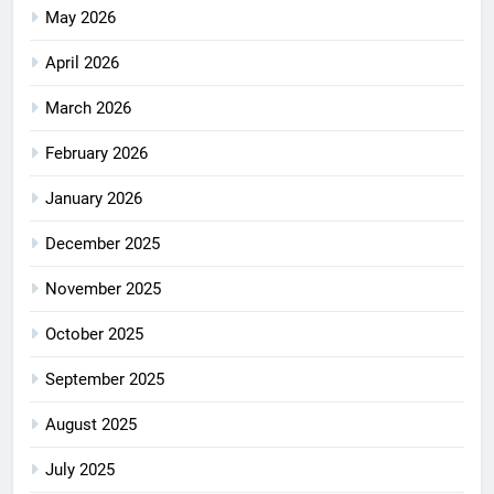
May 2026
April 2026
March 2026
February 2026
January 2026
December 2025
November 2025
October 2025
September 2025
August 2025
July 2025