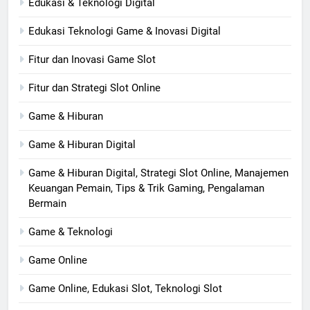
Edukasi & Teknologi Digital
Edukasi Teknologi Game & Inovasi Digital
Fitur dan Inovasi Game Slot
Fitur dan Strategi Slot Online
Game & Hiburan
Game & Hiburan Digital
Game & Hiburan Digital, Strategi Slot Online, Manajemen
Keuangan Pemain, Tips & Trik Gaming, Pengalaman
Bermain
Game & Teknologi
Game Online
Game Online, Edukasi Slot, Teknologi Slot