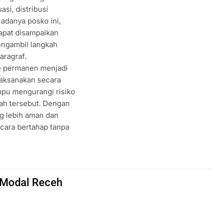
si, distribusi
 adanya posko ini,
dapat disampaikan
engambil langkah
paragraf.
se permanen menjadi
laksanakan secara
ampu mengurangi risiko
yah tersebut. Dengan
ng lebih aman dan
cara bertahap tanpa
 Modal Receh