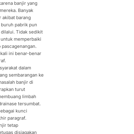
arena banjir yang
 mereka. Banyak
 akibat barang
 buruh pabrik pun
dilalui. Tidak sedikit
 untuk memperbaiki
ap pascagenangan.
ali ini benar-benar
raf.
syarakat dalam
uang sembarangan ke
asalah banjir di
rapkan turut
 membuang limbah
 drainase tersumbat.
sebagai kunci
hir paragraf.
jir tetap
etugas disiagakan