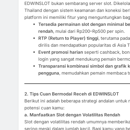
EDWINSLOT bukan sembarang server slot. Dikelola
Thailand dengan sistem keamanan dan koneksi berk
platform ini memiliki fitur yang menguntungkan ba
Tersedia permainan slot dengan minimal be
rendah
, mulai dari Rp200–Rp500 per spin.
RTP (Return to Player) tinggi
, terutama pada
dirilis dan mendapatkan popularitas di Asia 
Event promosi harian
seperti cashback, bon
login yang sangat mendukung pemain bermod
Transparansi kombinasi simbol dan grafik
pengguna
, memudahkan pemain membaca tr
2. Tips Cuan Bermodal Receh di EDWINSLOT
Berikut ini adalah beberapa strategi andalan untu
potensi cuan kamu:
a. Manfaatkan Slot dengan Volatilitas Rendah
Slot dengan volatilitas rendah umumnya memberik
sering meski dalam jumlah kecil. Bagi kamu yang 