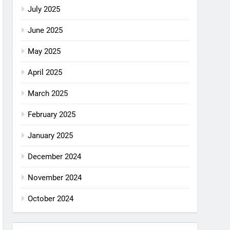
July 2025
June 2025
May 2025
April 2025
March 2025
February 2025
January 2025
December 2024
November 2024
October 2024