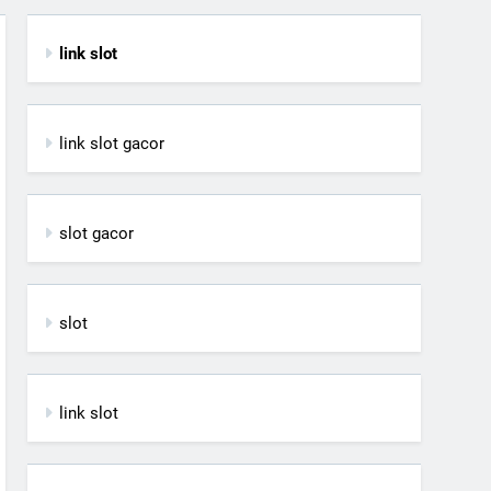
link slot
link slot gacor
slot gacor
slot
link slot