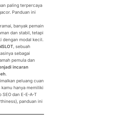
uan paling terpercaya
gacor. Panduan ini
 ramai, banyak pemain
man dan stabil, tetapi
 dengan modal kecil.
NSLOT
, sebuah
tasinya sebagai
ramah pemula dan
jadi incaran
ceh
.
imalkan peluang cuan
a kamu hanya memiliki
ip SEO dan E-E-A-T
thiness), panduan ini