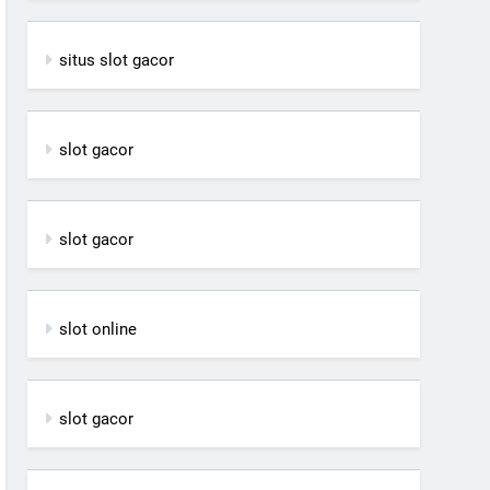
situs slot gacor
slot gacor
slot gacor
slot online
slot gacor