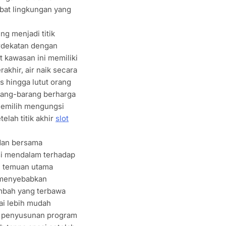
ibat lingkungan yang
g menjadi titik
erdekatan dengan
 kawasan ini memiliki
akhir, air naik secara
 hingga lutut orang
rang-barang berharga
memilih mengungsi
elah titik akhir
slot
dan bersama
i mendalam terhadap
tu temuan utama
g menyebabkan
imbah yang terbawa
ai lebih mudah
ar penyusunan program