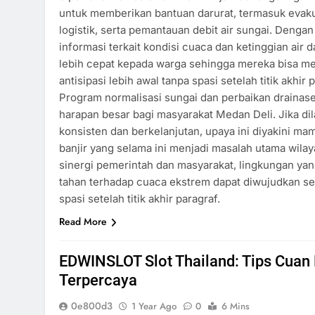
untuk memberikan bantuan darurat, termasuk evakua
logistik, serta pemantauan debit air sungai. Dengan
informasi terkait kondisi cuaca dan ketinggian air 
lebih cepat kepada warga sehingga mereka bisa m
antisipasi lebih awal tanpa spasi setelah titik akhir 
Program normalisasi sungai dan perbaikan draina
harapan besar bagi masyarakat Medan Deli. Jika di
konsisten dan berkelanjutan, upaya ini diyakini m
banjir yang selama ini menjadi masalah utama wila
sinergi pemerintah dan masyarakat, lingkungan ya
tahan terhadap cuaca ekstrem dapat diwujudkan se
spasi setelah titik akhir paragraf.
Read More
EDWINSLOT Slot Thailand: Tips Cuan
Terpercaya
0e800d3
1 Year Ago
0
6 Mins