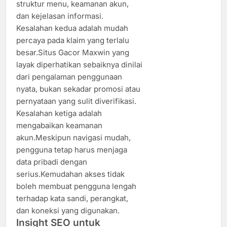
struktur menu, keamanan akun,
dan kejelasan informasi.
Kesalahan kedua adalah mudah
percaya pada klaim yang terlalu
besar.Situs Gacor Maxwin yang
layak diperhatikan sebaiknya dinilai
dari pengalaman penggunaan
nyata, bukan sekadar promosi atau
pernyataan yang sulit diverifikasi.
Kesalahan ketiga adalah
mengabaikan keamanan
akun.Meskipun navigasi mudah,
pengguna tetap harus menjaga
data pribadi dengan
serius.Kemudahan akses tidak
boleh membuat pengguna lengah
terhadap kata sandi, perangkat,
dan koneksi yang digunakan.
Insight SEO untuk