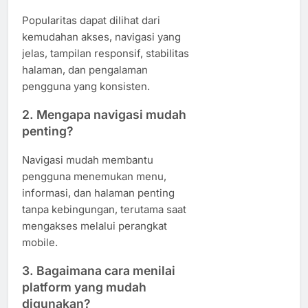
Popularitas dapat dilihat dari
kemudahan akses, navigasi yang
jelas, tampilan responsif, stabilitas
halaman, dan pengalaman
pengguna yang konsisten.
2. Mengapa navigasi mudah
penting?
Navigasi mudah membantu
pengguna menemukan menu,
informasi, dan halaman penting
tanpa kebingungan, terutama saat
mengakses melalui perangkat
mobile.
3. Bagaimana cara menilai
platform yang mudah
digunakan?