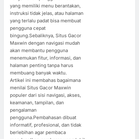
yang memiliki menu berantakan,
instruksi tidak jelas, atau halaman
yang terlalu padat bisa membuat
pengguna cepat
bingung.Sebaliknya, Situs Gacor
Maxwin dengan navigasi mudah
akan membantu pengguna
menemukan fitur, informasi, dan
halaman penting tanpa harus
membuang banyak waktu.
Artikel ini membahas bagaimana
menilai Situs Gacor Maxwin
populer dari sisi navigasi, akses,
keamanan, tampilan, dan
pengalaman
pengguna.Pembahasan dibuat
informatif, profesional, dan tidak
berlebihan agar pembaca