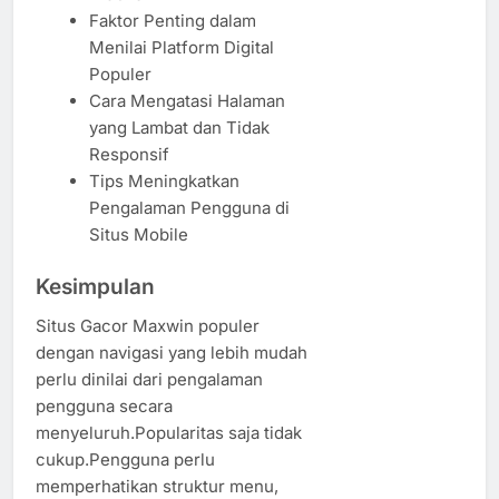
Faktor Penting dalam
Menilai Platform Digital
Populer
Cara Mengatasi Halaman
yang Lambat dan Tidak
Responsif
Tips Meningkatkan
Pengalaman Pengguna di
Situs Mobile
Kesimpulan
Situs Gacor Maxwin populer
dengan navigasi yang lebih mudah
perlu dinilai dari pengalaman
pengguna secara
menyeluruh.Popularitas saja tidak
cukup.Pengguna perlu
memperhatikan struktur menu,