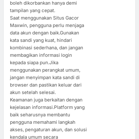
boleh dikorbankan hanya demi
tampilan yang cepat.
Saat menggunakan Situs Gacor
Maxwin, pengguna perlu menjaga
data akun dengan baik.Gunakan
kata sandi yang kuat, hindari
kombinasi sederhana, dan jangan
membagikan informasi login
kepada siapa pun.Jika
menggunakan perangkat umum,
jangan menyimpan kata sandi di
browser dan pastikan keluar dari
akun setelah selesai.
Keamanan juga berkaitan dengan
kejelasan informasi.Platform yang
baik seharusnya membantu
pengguna memahami langkah
akses, pengaturan akun, dan solusi
kendala umum secara