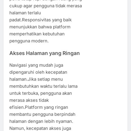
cukup agar pengguna tidak merasa
halaman terlalu
padat.Responsivitas yang baik
menunjukkan bahwa platform
memperhatikan kebutuhan
pengguna modern.
Akses Halaman yang Ringan
Navigasi yang mudah juga
dipengaruhi oleh kecepatan
halaman.Jika setiap menu
membutuhkan waktu terlalu lama
untuk terbuka, pengguna akan
merasa akses tidak
efisien.Platform yang ringan
membantu pengguna berpindah
halaman dengan lebih nyaman.
Namun, kecepatan akses juga