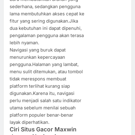
sederhana, sedangkan pengguna
lama membutuhkan akses cepat ke
fitur yang sering digunakan.Jika
dua kebutuhan ini dapat dipenuhi,
pengalaman pengguna akan terasa
lebih nyaman.
Navigasi yang buruk dapat
menurunkan kepercayaan
pengguna.Halaman yang lambat,
menu sulit ditemukan, atau tombol
tidak merespons membuat
platform terlihat kurang siap
digunakan.Karena itu, navigasi
perlu menjadi salah satu indikator
utama sebelum menilai sebuah
platform populer benar-benar
layak diperhatikan.
Ciri Situs Gacor Maxwin