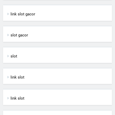
link slot gacor
slot gacor
slot
link slot
link slot