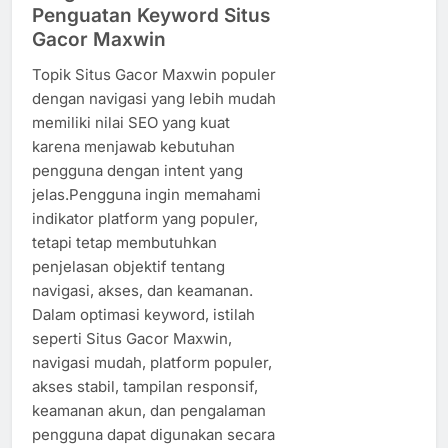
Penguatan Keyword Situs
Gacor Maxwin
Topik Situs Gacor Maxwin populer
dengan navigasi yang lebih mudah
memiliki nilai SEO yang kuat
karena menjawab kebutuhan
pengguna dengan intent yang
jelas.Pengguna ingin memahami
indikator platform yang populer,
tetapi tetap membutuhkan
penjelasan objektif tentang
navigasi, akses, dan keamanan.
Dalam optimasi keyword, istilah
seperti Situs Gacor Maxwin,
navigasi mudah, platform populer,
akses stabil, tampilan responsif,
keamanan akun, dan pengalaman
pengguna dapat digunakan secara