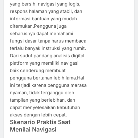
yang bersih, navigasi yang logis,
respons halaman yang stabil, dan
informasi bantuan yang mudah
ditemukan.Pengguna juga
seharusnya dapat memahami
fungsi dasar tanpa harus membaca
terlalu banyak instruksi yang rumit.
Dari sudut pandang analisis digital,
platform yang memiliki navigasi
baik cenderung membuat
pengguna bertahan lebih lama.Hal
ini terjadi karena pengguna merasa
nyaman, tidak terganggu oleh
tampilan yang berlebihan, dan
dapat menyelesaikan kebutuhan
akses dengan lebih cepat.
Skenario Praktis Saat
Menilai Navigasi