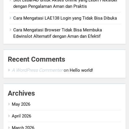
dengan Pengalaman Aman dan Praktis
Cara Mengatasi LAE138 Login yang Tidak Bisa Dibuka
Cara Mengatasi Browser Tidak Bisa Membuka
Edwinslot Alternatif dengan Aman dan Efektif
Recent Comments
A WordPress Commenter
on
Hello world!
Archives
May 2026
April 2026
March 2026