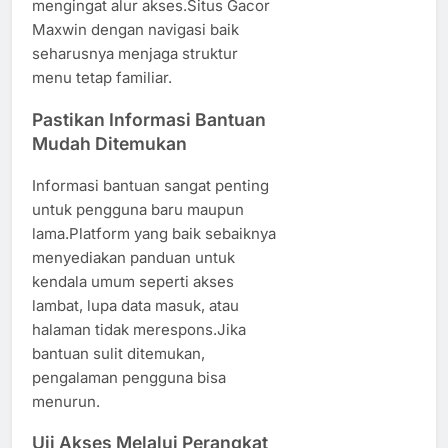
mengingat alur akses.Situs Gacor
Maxwin dengan navigasi baik
seharusnya menjaga struktur
menu tetap familiar.
Pastikan Informasi Bantuan
Mudah Ditemukan
Informasi bantuan sangat penting
untuk pengguna baru maupun
lama.Platform yang baik sebaiknya
menyediakan panduan untuk
kendala umum seperti akses
lambat, lupa data masuk, atau
halaman tidak merespons.Jika
bantuan sulit ditemukan,
pengalaman pengguna bisa
menurun.
Uji Akses Melalui Perangkat