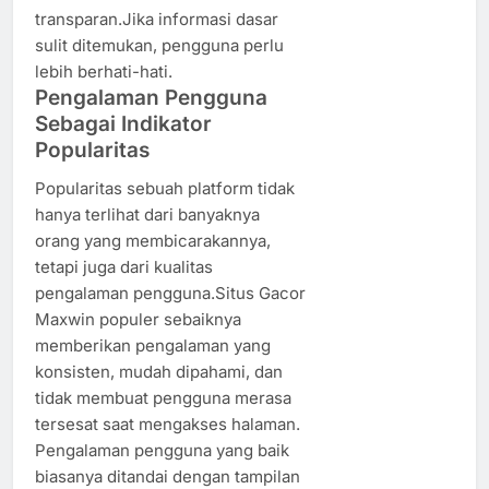
transparan.Jika informasi dasar
sulit ditemukan, pengguna perlu
lebih berhati-hati.
Pengalaman Pengguna
Sebagai Indikator
Popularitas
Popularitas sebuah platform tidak
hanya terlihat dari banyaknya
orang yang membicarakannya,
tetapi juga dari kualitas
pengalaman pengguna.Situs Gacor
Maxwin populer sebaiknya
memberikan pengalaman yang
konsisten, mudah dipahami, dan
tidak membuat pengguna merasa
tersesat saat mengakses halaman.
Pengalaman pengguna yang baik
biasanya ditandai dengan tampilan