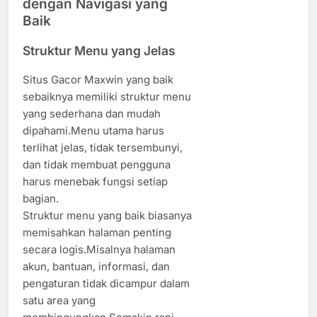
dengan Navigasi yang
Baik
Struktur Menu yang Jelas
Situs Gacor Maxwin yang baik
sebaiknya memiliki struktur menu
yang sederhana dan mudah
dipahami.Menu utama harus
terlihat jelas, tidak tersembunyi,
dan tidak membuat pengguna
harus menebak fungsi setiap
bagian.
Struktur menu yang baik biasanya
memisahkan halaman penting
secara logis.Misalnya halaman
akun, bantuan, informasi, dan
pengaturan tidak dicampur dalam
satu area yang