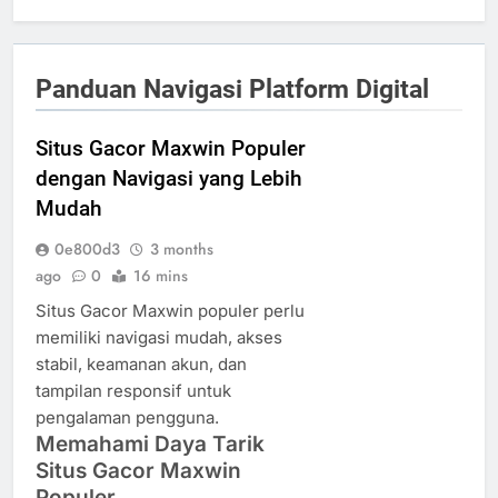
Panduan Navigasi Platform Digital
Situs Gacor Maxwin Populer
dengan Navigasi yang Lebih
Mudah
0e800d3
3 months
ago
0
16 mins
Situs Gacor Maxwin populer perlu
memiliki navigasi mudah, akses
stabil, keamanan akun, dan
tampilan responsif untuk
pengalaman pengguna.
Memahami Daya Tarik
Situs Gacor Maxwin
Populer