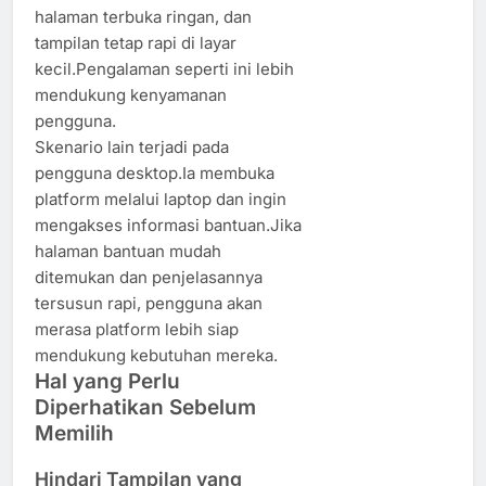
halaman terbuka ringan, dan
tampilan tetap rapi di layar
kecil.Pengalaman seperti ini lebih
mendukung kenyamanan
pengguna.
Skenario lain terjadi pada
pengguna desktop.Ia membuka
platform melalui laptop dan ingin
mengakses informasi bantuan.Jika
halaman bantuan mudah
ditemukan dan penjelasannya
tersusun rapi, pengguna akan
merasa platform lebih siap
mendukung kebutuhan mereka.
Hal yang Perlu
Diperhatikan Sebelum
Memilih
Hindari Tampilan yang