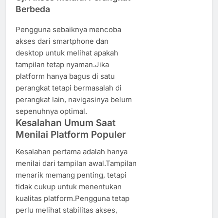
Berbeda
Pengguna sebaiknya mencoba
akses dari smartphone dan
desktop untuk melihat apakah
tampilan tetap nyaman.Jika
platform hanya bagus di satu
perangkat tetapi bermasalah di
perangkat lain, navigasinya belum
sepenuhnya optimal.
Kesalahan Umum Saat
Menilai Platform Populer
Kesalahan pertama adalah hanya
menilai dari tampilan awal.Tampilan
menarik memang penting, tetapi
tidak cukup untuk menentukan
kualitas platform.Pengguna tetap
perlu melihat stabilitas akses,