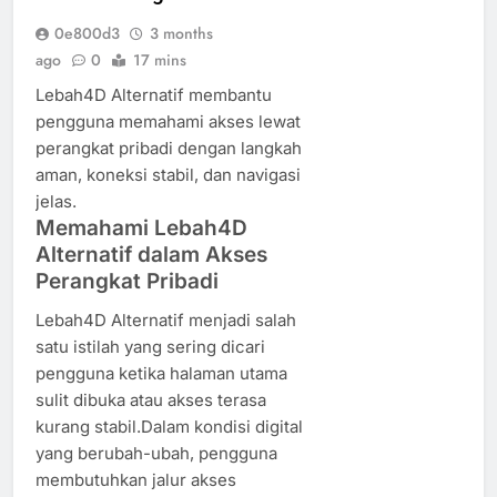
0e800d3
3 months
ago
0
17 mins
Lebah4D Alternatif membantu
pengguna memahami akses lewat
perangkat pribadi dengan langkah
aman, koneksi stabil, dan navigasi
jelas.
Memahami Lebah4D
Alternatif dalam Akses
Perangkat Pribadi
Lebah4D Alternatif menjadi salah
satu istilah yang sering dicari
pengguna ketika halaman utama
sulit dibuka atau akses terasa
kurang stabil.Dalam kondisi digital
yang berubah-ubah, pengguna
membutuhkan jalur akses