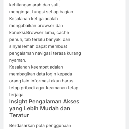
kehilangan arah dan sulit
mengingat fungsi setiap bagian.
Kesalahan ketiga adalah
mengabaikan browser dan
koneksi.Browser lama, cache
penuh, tab terlalu banyak, dan
sinyal lemah dapat membuat
pengalaman navigasi terasa kurang
nyaman.
Kesalahan keempat adalah
membagikan data login kepada
orang lain.Informasi akun harus
tetap pribadi agar keamanan tetap
terjaga.
Insight Pengalaman Akses
yang Lebih Mudah dan
Teratur
Berdasarkan pola penggunaan