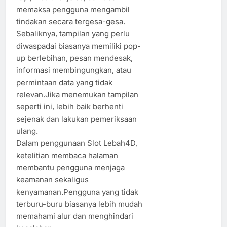
memaksa pengguna mengambil
tindakan secara tergesa-gesa.
Sebaliknya, tampilan yang perlu
diwaspadai biasanya memiliki pop-
up berlebihan, pesan mendesak,
informasi membingungkan, atau
permintaan data yang tidak
relevan.Jika menemukan tampilan
seperti ini, lebih baik berhenti
sejenak dan lakukan pemeriksaan
ulang.
Dalam penggunaan Slot Lebah4D,
ketelitian membaca halaman
membantu pengguna menjaga
keamanan sekaligus
kenyamanan.Pengguna yang tidak
terburu-buru biasanya lebih mudah
memahami alur dan menghindari