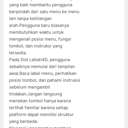
yang baik membantu pengguna
berpindah dari satu menu ke menu
lain tanpa kehilangan
arah.Pengguna baru biasanya
membutuhkan waktu untuk
mengenali posisi menu, fungsi
tombol, dan instruksi yang
tersedia.
Pada Slot Lebah4D, pengguna
sebaiknya memulai dari tampilan
awal.Baca label menu, perhatikan
posisi tombol, dan pahami instruksi
sebelum mengambil
tindakan.Jangan langsung
menekan tombol hanya karena
terlihat familiar karena setiap
platform dapat memiliki struktur
yang berbeda.