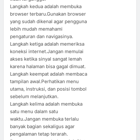
Langkah kedua adalah membuka
browser terbaru.Gunakan browser
yang sudah dikenal agar pengguna
lebih mudah memahami
pengaturan dan navigasinya.
Langkah ketiga adalah memeriksa
koneksi internet.Jangan memulai
akses ketika sinyal sangat lemah
karena halaman bisa gagal dimuat.
Langkah keempat adalah membaca
tampilan awal.Perhatikan menu
utama, instruksi, dan posisi tombol
sebelum melanjutkan.
Langkah kelima adalah membuka
satu menu dalam satu
waktu.Jangan membuka terlalu
banyak bagian sekaligus agar
pengalaman tetap terarah.