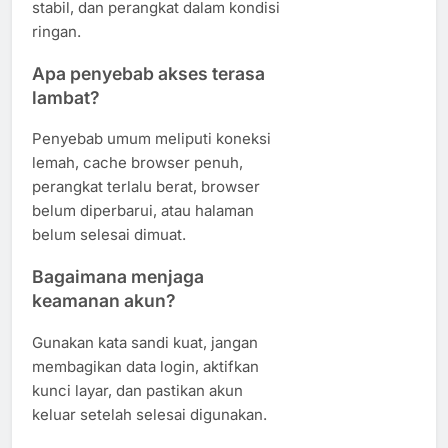
stabil, dan perangkat dalam kondisi
ringan.
Apa penyebab akses terasa
lambat?
Penyebab umum meliputi koneksi
lemah, cache browser penuh,
perangkat terlalu berat, browser
belum diperbarui, atau halaman
belum selesai dimuat.
Bagaimana menjaga
keamanan akun?
Gunakan kata sandi kuat, jangan
membagikan data login, aktifkan
kunci layar, dan pastikan akun
keluar setelah selesai digunakan.