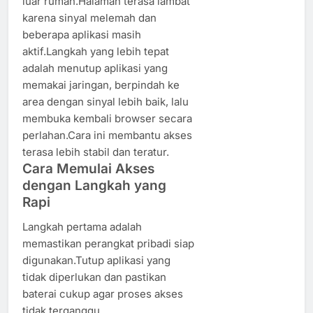
luar rumah.Halaman terasa lambat
karena sinyal melemah dan
beberapa aplikasi masih
aktif.Langkah yang lebih tepat
adalah menutup aplikasi yang
memakai jaringan, berpindah ke
area dengan sinyal lebih baik, lalu
membuka kembali browser secara
perlahan.Cara ini membantu akses
terasa lebih stabil dan teratur.
Cara Memulai Akses
dengan Langkah yang
Rapi
Langkah pertama adalah
memastikan perangkat pribadi siap
digunakan.Tutup aplikasi yang
tidak diperlukan dan pastikan
baterai cukup agar proses akses
tidak terganggu.