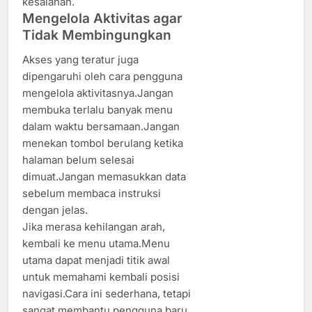
kesalahan.
Mengelola Aktivitas agar
Tidak Membingungkan
Akses yang teratur juga
dipengaruhi oleh cara pengguna
mengelola aktivitasnya.Jangan
membuka terlalu banyak menu
dalam waktu bersamaan.Jangan
menekan tombol berulang ketika
halaman belum selesai
dimuat.Jangan memasukkan data
sebelum membaca instruksi
dengan jelas.
Jika merasa kehilangan arah,
kembali ke menu utama.Menu
utama dapat menjadi titik awal
untuk memahami kembali posisi
navigasi.Cara ini sederhana, tetapi
sangat membantu pengguna baru