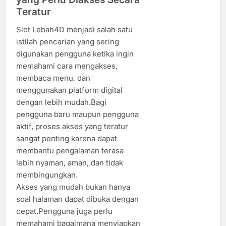
Teratur
Slot Lebah4D menjadi salah satu
istilah pencarian yang sering
digunakan pengguna ketika ingin
memahami cara mengakses,
membaca menu, dan
menggunakan platform digital
dengan lebih mudah.Bagi
pengguna baru maupun pengguna
aktif, proses akses yang teratur
sangat penting karena dapat
membantu pengalaman terasa
lebih nyaman, aman, dan tidak
membingungkan.
Akses yang mudah bukan hanya
soal halaman dapat dibuka dengan
cepat.Pengguna juga perlu
memahami bagaimana menyiapkan