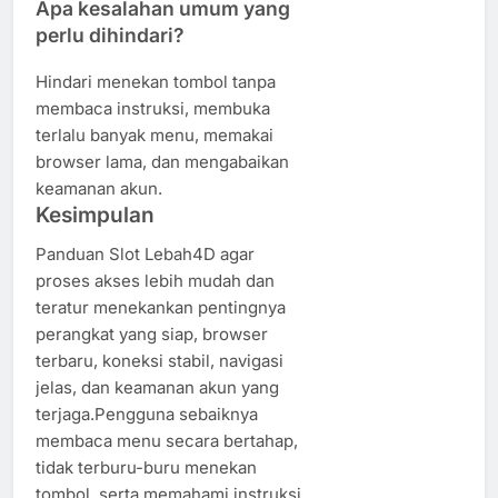
Apa kesalahan umum yang
perlu dihindari?
Hindari menekan tombol tanpa
membaca instruksi, membuka
terlalu banyak menu, memakai
browser lama, dan mengabaikan
keamanan akun.
Kesimpulan
Panduan Slot Lebah4D agar
proses akses lebih mudah dan
teratur menekankan pentingnya
perangkat yang siap, browser
terbaru, koneksi stabil, navigasi
jelas, dan keamanan akun yang
terjaga.Pengguna sebaiknya
membaca menu secara bertahap,
tidak terburu-buru menekan
tombol, serta memahami instruksi