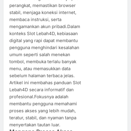
perangkat, memastikan browser
stabil, menjaga koneksi internet,
membaca instruksi, serta
mengamankan akun pribadi.Dalam
konteks Slot Lebah4D, kebiasaan
digital yang rapi dapat membantu
pengguna menghindari kesalahan
umum seperti salah menekan
tombol, membuka terlalu banyak
menu, atau memasukkan data
sebelum halaman terbaca jelas.
Artikel ini membahas panduan Slot
Lebah4D secara informatif dan
profesional.Fokusnya adalah
membantu pengguna memahami
proses akses yang lebih mudah,
teratur, stabil, dan nyaman tanpa
menyertakan tautan luar.