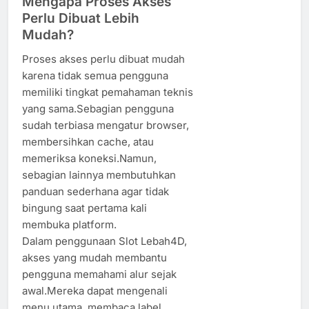
Mengapa Proses Akses
Perlu Dibuat Lebih
Mudah?
Proses akses perlu dibuat mudah
karena tidak semua pengguna
memiliki tingkat pemahaman teknis
yang sama.Sebagian pengguna
sudah terbiasa mengatur browser,
membersihkan cache, atau
memeriksa koneksi.Namun,
sebagian lainnya membutuhkan
panduan sederhana agar tidak
bingung saat pertama kali
membuka platform.
Dalam penggunaan Slot Lebah4D,
akses yang mudah membantu
pengguna memahami alur sejak
awal.Mereka dapat mengenali
menu utama, membaca label