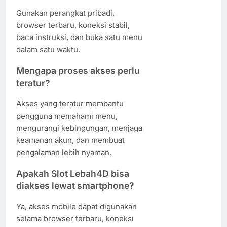
Gunakan perangkat pribadi,
browser terbaru, koneksi stabil,
baca instruksi, dan buka satu menu
dalam satu waktu.
Mengapa proses akses perlu
teratur?
Akses yang teratur membantu
pengguna memahami menu,
mengurangi kebingungan, menjaga
keamanan akun, dan membuat
pengalaman lebih nyaman.
Apakah Slot Lebah4D bisa
diakses lewat smartphone?
Ya, akses mobile dapat digunakan
selama browser terbaru, koneksi