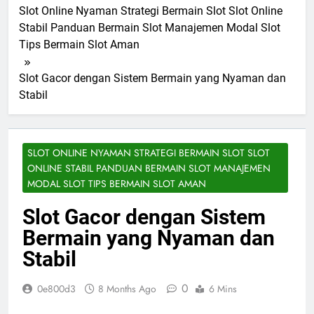
Slot Online Nyaman Strategi Bermain Slot Slot Online
Stabil Panduan Bermain Slot Manajemen Modal Slot
Tips Bermain Slot Aman
Slot Gacor dengan Sistem Bermain yang Nyaman dan
Stabil
SLOT ONLINE NYAMAN STRATEGI BERMAIN SLOT SLOT
ONLINE STABIL PANDUAN BERMAIN SLOT MANAJEMEN
MODAL SLOT TIPS BERMAIN SLOT AMAN
Slot Gacor dengan Sistem
Bermain yang Nyaman dan
Stabil
0
0e800d3
8 Months Ago
6 Mins