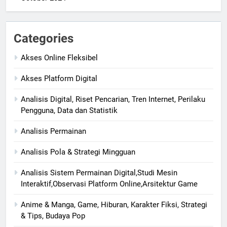
Categories
Akses Online Fleksibel
Akses Platform Digital
Analisis Digital, Riset Pencarian, Tren Internet, Perilaku
Pengguna, Data dan Statistik
Analisis Permainan
Analisis Pola & Strategi Mingguan
Analisis Sistem Permainan Digital,Studi Mesin
Interaktif,Observasi Platform Online,Arsitektur Game
Anime & Manga, Game, Hiburan, Karakter Fiksi, Strategi
& Tips, Budaya Pop