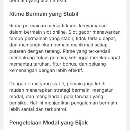
bermain yang lebih efektif.
Ritme Bermain yang Stabil
Ritme permainan menjadi kunci kenyamanan
dalam bermain slot online. Slot gacor menawarkan
tempo permainan yang stabil, tidak terlalu cepat,
dan memungkinkan pemain menikmati setiap
putaran dengan tenang. Ritme yang terkendali
mendukung fokus pemain, sehingga mereka dapat
memantau taruhan, fitur bonus, dan peluang
kemenangan dengan lebih efektif.
Dengan ritme yang stabil, pemain juga lebih
mudah menerapkan strategi bermain, mengatur
modal, dan menghindari pola taruhan yang
berisiko. Hal ini menjadikan pengalaman bermain
lebih santai dan terkontrol.
Pengelolaan Modal yang Bijak