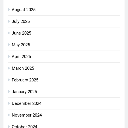
August 2025
July 2025
June 2025
May 2025
April 2025
March 2025
February 2025
January 2025
December 2024
November 2024
October 2024