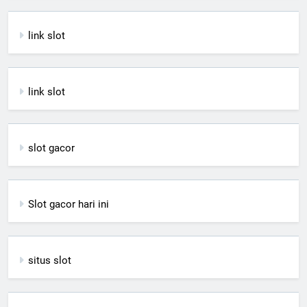
link slot
link slot
slot gacor
Slot gacor hari ini
situs slot