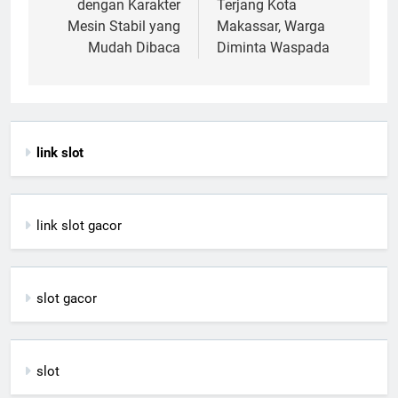
dengan Karakter
Terjang Kota
Mesin Stabil yang
Makassar, Warga
Mudah Dibaca
Diminta Waspada
link slot
link slot gacor
slot gacor
slot