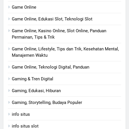
Game Online
Game Online, Edukasi Slot, Teknologi Slot
Game Online, Kasino Online, Slot Online, Panduan
Permainan, Tips & Trik
Game Online, Lifestyle, Tips dan Trik, Kesehatan Mental,
Manajemen Waktu
Game Online, Teknologi Digital, Panduan
Gaming & Tren Digital
Gaming, Edukasi, Hiburan
Gaming, Storytelling, Budaya Populer
info situs
info situs slot