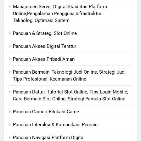
Manajemen Server Digital,Stabilitas Platform
Online,Pengalaman Pengguna,Infrastruktur
Teknologi,Optimasi Sistem
Panduan & Strategi Slot Online
Panduan Akses Digital Teratur
Panduan Akses Pribadi Aman
Panduan Bermain, Teknologi Judi Online, Strategi Judi,
Tips Profesional, Keamanan Online
Panduan Daftar, Tutorial Slot Online, Tips Login Mobile,
Cara Bermain Slot Online, Strategi Pemula Slot Online
Panduan Game / Edukasi Game
Panduan Interaksi & Komunikasi Pemain
Panduan Navigasi Platform Digital