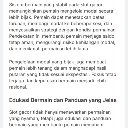
Sistem bermain yang stabil pada slot gacor
memungkinkan pemain mengelola modal secara
lebih bijak. Pemain dapat menetapkan batas
taruhan, membagi modal ke beberapa sesi, dan
menyesuaikan strategi dengan kondisi permainan.
Pendekatan ini membantu pemain menjaga saldo
tetap aman, mengurangi risiko kehilangan modal,
dan menikmati permainan lebih lama.
Pengelolaan modal yang bijak juga membuat
pemain lebih tenang dalam menghadapi hasil
putaran yang tidak sesuai ekspektasi. Fokus tetap
terjaga dan keputusan bermain menjadi lebih
rasional.
Edukasi Bermain dan Panduan yang Jelas
Slot gacor tidak hanya menawarkan permainan
yang nyaman, tetapi juga edukasi dan panduan
bermain yang membantu pemain memahami