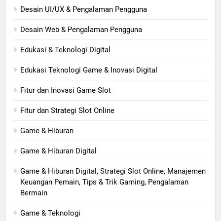
Desain UI/UX & Pengalaman Pengguna
Desain Web & Pengalaman Pengguna
Edukasi & Teknologi Digital
Edukasi Teknologi Game & Inovasi Digital
Fitur dan Inovasi Game Slot
Fitur dan Strategi Slot Online
Game & Hiburan
Game & Hiburan Digital
Game & Hiburan Digital, Strategi Slot Online, Manajemen
Keuangan Pemain, Tips & Trik Gaming, Pengalaman
Bermain
Game & Teknologi