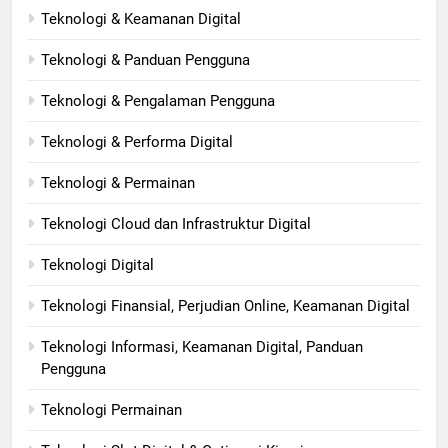
Teknologi & Keamanan Digital
Teknologi & Panduan Pengguna
Teknologi & Pengalaman Pengguna
Teknologi & Performa Digital
Teknologi & Permainan
Teknologi Cloud dan Infrastruktur Digital
Teknologi Digital
Teknologi Finansial, Perjudian Online, Keamanan Digital
Teknologi Informasi, Keamanan Digital, Panduan
Pengguna
Teknologi Permainan