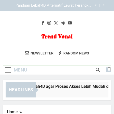
Skip
Slot Lebah4D untuk Akses Online yang Lebih
to
Fleksibel dengan Pengalaman Aman dan Praktis
content
Cara Mengatasi LAE138 Login yang Tidak Bisa
Dibuka
Panduan Slot Lebah4D agar Proses Akses Lebih
Mudah dan Teratur
Panduan Lebah4D Alternatif Lewat Perangkat
Pribadi
Trend Vonal
Ikuti Tren Mode Terbaru Di Trend Vonal.
Slot Lebah4D untuk Akses Online yang Lebih
NEWSLETTER
RANDOM NEWS
Fleksibel dengan Pengalaman Aman dan Praktis
Sumber Inspirasi Gaya Untuk
Cara Mengatasi LAE138 Login yang Tidak Bisa
Fashionista.
Dibuka
MENU
nduan Slot Lebah4D agar Proses Akses Lebih Mudah dan Tera
HEADLINES
Months Ago
Home