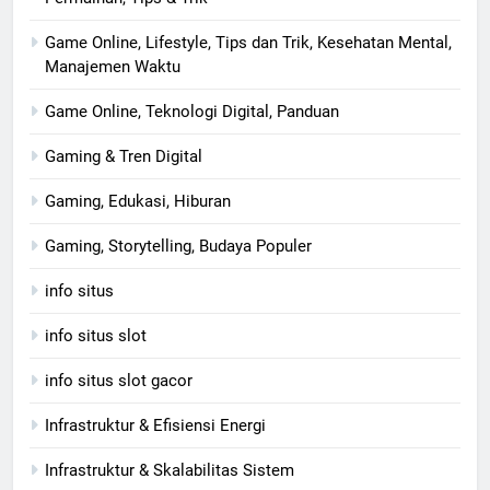
Game Online, Lifestyle, Tips dan Trik, Kesehatan Mental,
Manajemen Waktu
Game Online, Teknologi Digital, Panduan
Gaming & Tren Digital
Gaming, Edukasi, Hiburan
Gaming, Storytelling, Budaya Populer
info situs
info situs slot
info situs slot gacor
Infrastruktur & Efisiensi Energi
Infrastruktur & Skalabilitas Sistem