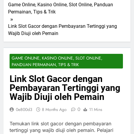
Game Online, Kasino Online, Slot Online, Panduan
Permainan, Tips & Trik
Link Slot Gacor dengan Pembayaran Tertinggi yang
Wajib Diuji oleh Pemain
GAME ONLINE, KASINO ONLINE, SLOT ONLINE,
PANDUAN PERMAINAN, TIPS & TRIK
Link Slot Gacor dengan
Pembayaran Tertinggi yang
Wajib Diuji oleh Pemain
0
0e800d3
8 Months Ago
11 Mins
Temukan link slot gacor dengan pembayaran
tertinggi yang wajib diuji oleh pemain. Pelajari