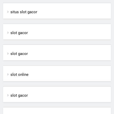
situs slot gacor
slot gacor
slot gacor
slot online
slot gacor