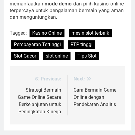
memanfaatkan
mode demo
dan pilih kasino online
terpercaya untuk pengalaman bermain yang aman
dan menguntungkan.
Tagged:
Kasino Online
mesin slot terbaik
Pembayaran Tertinggi
RTP tinggi
Slot Gacor
slot online
Tips Slot
Previous:
Next:
Post
navigation
Strategi Bermain
Cara Bermain Game
Game Online Secara
Online dengan
Berkelanjutan untuk
Pendekatan Analitis
Peningkatan Kinerja