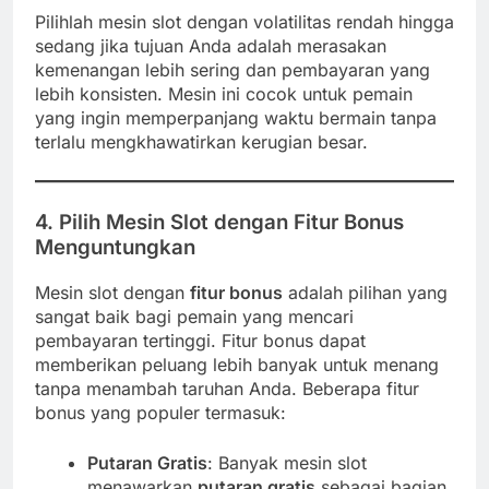
Pilihlah mesin slot dengan volatilitas rendah hingga
sedang jika tujuan Anda adalah merasakan
kemenangan lebih sering dan pembayaran yang
lebih konsisten. Mesin ini cocok untuk pemain
yang ingin memperpanjang waktu bermain tanpa
terlalu mengkhawatirkan kerugian besar.
4. Pilih Mesin Slot dengan Fitur Bonus
Menguntungkan
Mesin slot dengan
fitur bonus
adalah pilihan yang
sangat baik bagi pemain yang mencari
pembayaran tertinggi. Fitur bonus dapat
memberikan peluang lebih banyak untuk menang
tanpa menambah taruhan Anda. Beberapa fitur
bonus yang populer termasuk:
Putaran Gratis
: Banyak mesin slot
menawarkan
putaran gratis
sebagai bagian