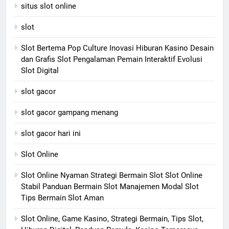
situs slot online
slot
Slot Bertema Pop Culture Inovasi Hiburan Kasino Desain
dan Grafis Slot Pengalaman Pemain Interaktif Evolusi
Slot Digital
slot gacor
slot gacor gampang menang
slot gacor hari ini
Slot Online
Slot Online Nyaman Strategi Bermain Slot Slot Online
Stabil Panduan Bermain Slot Manajemen Modal Slot
Tips Bermain Slot Aman
Slot Online, Game Kasino, Strategi Bermain, Tips Slot,