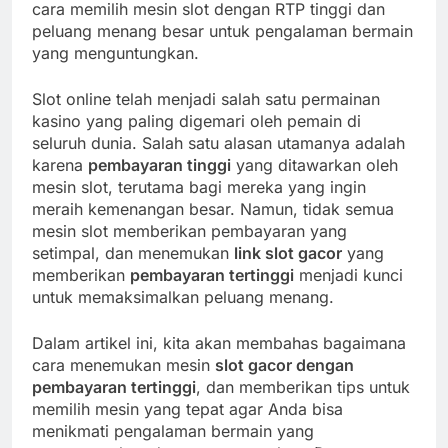
cara memilih mesin slot dengan RTP tinggi dan
peluang menang besar untuk pengalaman bermain
yang menguntungkan.
Slot online telah menjadi salah satu permainan
kasino yang paling digemari oleh pemain di
seluruh dunia. Salah satu alasan utamanya adalah
karena
pembayaran tinggi
yang ditawarkan oleh
mesin slot, terutama bagi mereka yang ingin
meraih kemenangan besar. Namun, tidak semua
mesin slot memberikan pembayaran yang
setimpal, dan menemukan
link slot gacor
yang
memberikan
pembayaran tertinggi
menjadi kunci
untuk memaksimalkan peluang menang.
Dalam artikel ini, kita akan membahas bagaimana
cara menemukan mesin
slot gacor dengan
pembayaran tertinggi
, dan memberikan tips untuk
memilih mesin yang tepat agar Anda bisa
menikmati pengalaman bermain yang