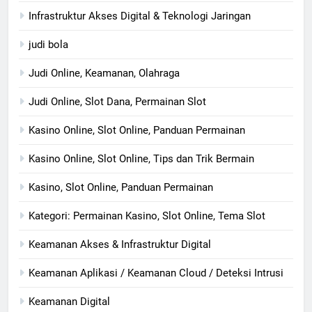
Infrastruktur Akses Digital & Teknologi Jaringan
judi bola
Judi Online, Keamanan, Olahraga
Judi Online, Slot Dana, Permainan Slot
Kasino Online, Slot Online, Panduan Permainan
Kasino Online, Slot Online, Tips dan Trik Bermain
Kasino, Slot Online, Panduan Permainan
Kategori: Permainan Kasino, Slot Online, Tema Slot
Keamanan Akses & Infrastruktur Digital
Keamanan Aplikasi / Keamanan Cloud / Deteksi Intrusi
Keamanan Digital