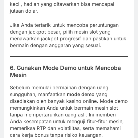
kecil, hadiah yang ditawarkan bisa mencapai
jutaan dolar.
Jika Anda tertarik untuk mencoba peruntungan
dengan jackpot besar, pilih mesin slot yang
menawarkan jackpot progresif dan pastikan untuk
bermain dengan anggaran yang sesuai.
6. Gunakan Mode Demo untuk Mencoba
Mesin
Sebelum memulai permainan dengan uang
sungguhan, manfaatkan
mode demo
yang
disediakan oleh banyak kasino online. Mode demo
memungkinkan Anda untuk bermain mesin slot
tanpa mempertaruhkan uang asli. Ini memberi
Anda kesempatan untuk menguji fitur-fitur mesin,
memeriksa RTP dan volatilitas, serta memahami
cara kerja bonus tanpa risiko keuangan.