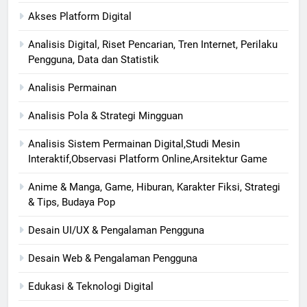
Akses Platform Digital
Analisis Digital, Riset Pencarian, Tren Internet, Perilaku
Pengguna, Data dan Statistik
Analisis Permainan
Analisis Pola & Strategi Mingguan
Analisis Sistem Permainan Digital,Studi Mesin
Interaktif,Observasi Platform Online,Arsitektur Game
Anime & Manga, Game, Hiburan, Karakter Fiksi, Strategi
& Tips, Budaya Pop
Desain UI/UX & Pengalaman Pengguna
Desain Web & Pengalaman Pengguna
Edukasi & Teknologi Digital