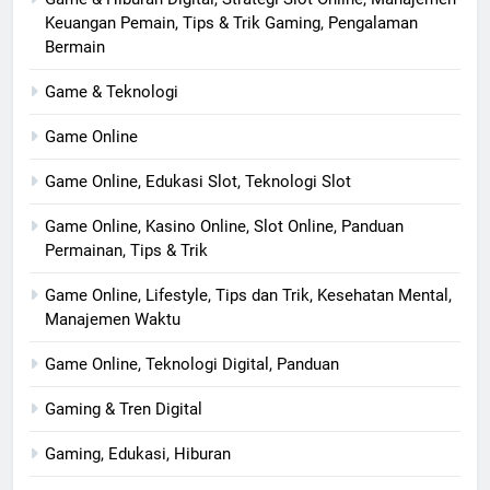
Keuangan Pemain, Tips & Trik Gaming, Pengalaman
Bermain
Game & Teknologi
Game Online
Game Online, Edukasi Slot, Teknologi Slot
Game Online, Kasino Online, Slot Online, Panduan
Permainan, Tips & Trik
Game Online, Lifestyle, Tips dan Trik, Kesehatan Mental,
Manajemen Waktu
Game Online, Teknologi Digital, Panduan
Gaming & Tren Digital
Gaming, Edukasi, Hiburan