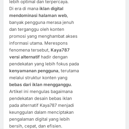
lebih optimal dan terpercaya.
Di era di mana
iklan digital
mendominasi halaman web
,
banyak pengguna merasa jenuh
dan terganggu oleh konten
promosi yang menghambat akses
informasi utama. Merespons
fenomena tersebut,
Kaya787
versi alternatif
hadir dengan
pendekatan yang lebih fokus pada
kenyamanan pengguna
, terutama
melalui struktur konten yang
bebas dari iklan mengganggu
.
Artikel ini mengulas bagaimana
pendekatan desain bebas iklan
pada alternatif Kaya787 menjadi
keunggulan dalam menciptakan
pengalaman digital yang lebih
bersih, cepat, dan efisien.