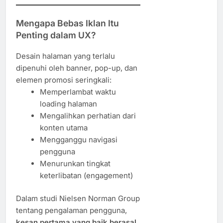
Mengapa Bebas Iklan Itu
Penting dalam UX?
Desain halaman yang terlalu
dipenuhi oleh banner, pop-up, dan
elemen promosi seringkali:
Memperlambat waktu
loading halaman
Mengalihkan perhatian dari
konten utama
Mengganggu navigasi
pengguna
Menurunkan tingkat
keterlibatan (engagement)
Dalam studi Nielsen Norman Group
tentang pengalaman pengguna,
kesan pertama yang baik berasal