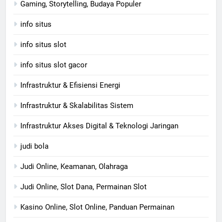
Gaming, Storytelling, Budaya Populer
info situs
info situs slot
info situs slot gacor
Infrastruktur & Efisiensi Energi
Infrastruktur & Skalabilitas Sistem
Infrastruktur Akses Digital & Teknologi Jaringan
judi bola
Judi Online, Keamanan, Olahraga
Judi Online, Slot Dana, Permainan Slot
Kasino Online, Slot Online, Panduan Permainan