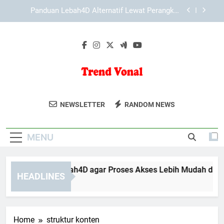
Skip
Slot Lebah4D untuk Akses Online yang Lebih
to
Fleksibel dengan Pengalaman Aman dan Praktis
content
Cara Mengatasi LAE138 Login yang Tidak Bisa
Dibuka
Panduan Slot Lebah4D agar Proses Akses Lebih
Mudah dan Teratur
Panduan Lebah4D Alternatif Lewat Perangkat
Pribadi
Trend Vonal
Ikuti Tren Mode Terbaru Di Trend Vonal.
Slot Lebah4D untuk Akses Online yang Lebih
NEWSLETTER
RANDOM NEWS
Fleksibel dengan Pengalaman Aman dan Praktis
Sumber Inspirasi Gaya Untuk
Cara Mengatasi LAE138 Login yang Tidak Bisa
Fashionista.
Dibuka
MENU
nduan Slot Lebah4D agar Proses Akses Lebih Mudah dan Tera
HEADLINES
Months Ago
Home
struktur konten