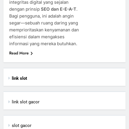
integritas digital yang sejalan
dengan prinsip
SEO dan E-E-A-T
.
Bagi pengguna, ini adalah angin
segar—sebuah ruang daring yang
memprioritaskan kenyamanan dan
efisiensi dalam mengakses
informasi yang mereka butuhkan.
Read More
link slot
link slot gacor
slot gacor