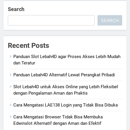
Search
SEARCH
Recent Posts
Panduan Slot Lebah4D agar Proses Akses Lebih Mudah
dan Teratur
Panduan Lebah4D Alternatif Lewat Perangkat Pribadi
Slot Lebah4D untuk Akses Online yang Lebih Fleksibel
dengan Pengalaman Aman dan Praktis
Cara Mengatasi LAE138 Login yang Tidak Bisa Dibuka
Cara Mengatasi Browser Tidak Bisa Membuka
Edwinslot Alternatif dengan Aman dan Efektif