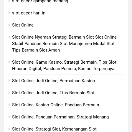
slot gacor gampang menang
slot gacor hari ini
Slot Online
Slot Online Nyaman Strategi Bermain Slot Slot Online
Stabil Panduan Bermain Slot Manajemen Modal Slot
Tips Bermain Slot Aman
Slot Online, Game Kasino, Strategi Bermain, Tips Slot,
Hiburan Digital, Panduan Pemula, Kasino Terpercaya
Slot Online, Judi Online, Permainan Kasino
Slot Online, Judi Online, Tips Bermain Slot
Slot Online, Kasino Online, Panduan Bermain
Slot Online, Panduan Permainan, Strategi Menang
Slot Online, Strategi Slot, Kemenangan Slot