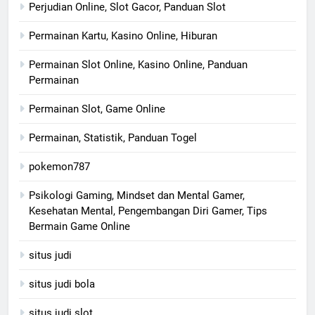
Perjudian Online, Slot Gacor, Panduan Slot
Permainan Kartu, Kasino Online, Hiburan
Permainan Slot Online, Kasino Online, Panduan
Permainan
Permainan Slot, Game Online
Permainan, Statistik, Panduan Togel
pokemon787
Psikologi Gaming, Mindset dan Mental Gamer,
Kesehatan Mental, Pengembangan Diri Gamer, Tips
Bermain Game Online
situs judi
situs judi bola
situs judi slot