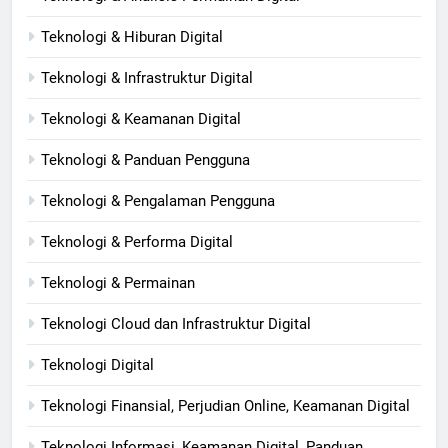
Teknologi & Hiburan Digital
Teknologi & Infrastruktur Digital
Teknologi & Keamanan Digital
Teknologi & Panduan Pengguna
Teknologi & Pengalaman Pengguna
Teknologi & Performa Digital
Teknologi & Permainan
Teknologi Cloud dan Infrastruktur Digital
Teknologi Digital
Teknologi Finansial, Perjudian Online, Keamanan Digital
Teknologi Informasi, Keamanan Digital, Panduan