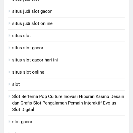
situs judi slot gacor
situs judi slot online
situs slot
situs slot gacor
situs slot gacor hari ini
situs slot online
slot
Slot Bertema Pop Culture Inovasi Hiburan Kasino Desain
dan Grafis Slot Pengalaman Pemain Interaktif Evolusi
Slot Digital
slot gacor