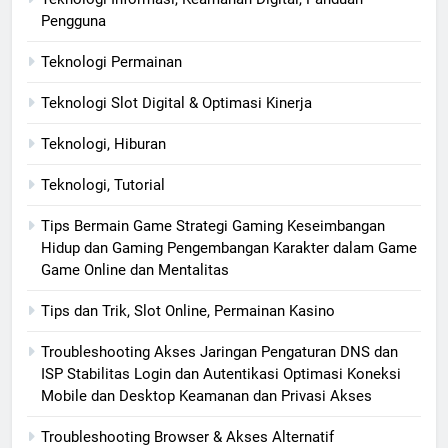
Pengguna
Teknologi Permainan
Teknologi Slot Digital & Optimasi Kinerja
Teknologi, Hiburan
Teknologi, Tutorial
Tips Bermain Game Strategi Gaming Keseimbangan
Hidup dan Gaming Pengembangan Karakter dalam Game
Game Online dan Mentalitas
Tips dan Trik, Slot Online, Permainan Kasino
Troubleshooting Akses Jaringan Pengaturan DNS dan
ISP Stabilitas Login dan Autentikasi Optimasi Koneksi
Mobile dan Desktop Keamanan dan Privasi Akses
Troubleshooting Browser & Akses Alternatif