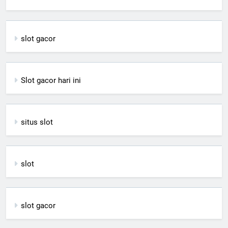
slot gacor
Slot gacor hari ini
situs slot
slot
slot gacor