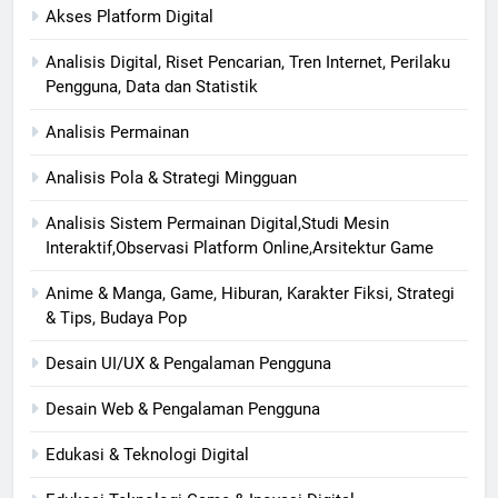
Akses Platform Digital
Analisis Digital, Riset Pencarian, Tren Internet, Perilaku
Pengguna, Data dan Statistik
Analisis Permainan
Analisis Pola & Strategi Mingguan
Analisis Sistem Permainan Digital,Studi Mesin
Interaktif,Observasi Platform Online,Arsitektur Game
Anime & Manga, Game, Hiburan, Karakter Fiksi, Strategi
& Tips, Budaya Pop
Desain UI/UX & Pengalaman Pengguna
Desain Web & Pengalaman Pengguna
Edukasi & Teknologi Digital