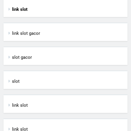
link slot
link slot gacor
slot gacor
slot
link slot
link slot