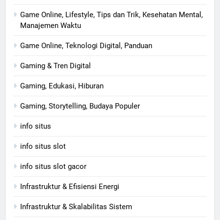
Game Online, Lifestyle, Tips dan Trik, Kesehatan Mental,
Manajemen Waktu
Game Online, Teknologi Digital, Panduan
Gaming & Tren Digital
Gaming, Edukasi, Hiburan
Gaming, Storytelling, Budaya Populer
info situs
info situs slot
info situs slot gacor
Infrastruktur & Efisiensi Energi
Infrastruktur & Skalabilitas Sistem