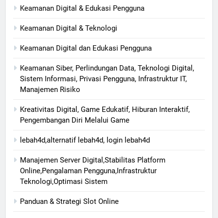
Keamanan Digital & Edukasi Pengguna
Keamanan Digital & Teknologi
Keamanan Digital dan Edukasi Pengguna
Keamanan Siber, Perlindungan Data, Teknologi Digital,
Sistem Informasi, Privasi Pengguna, Infrastruktur IT,
Manajemen Risiko
Kreativitas Digital, Game Edukatif, Hiburan Interaktif,
Pengembangan Diri Melalui Game
lebah4d,alternatif lebah4d, login lebah4d
Manajemen Server Digital,Stabilitas Platform
Online,Pengalaman Pengguna,Infrastruktur
Teknologi,Optimasi Sistem
Panduan & Strategi Slot Online