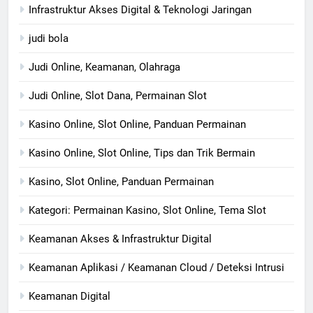
Infrastruktur Akses Digital & Teknologi Jaringan
judi bola
Judi Online, Keamanan, Olahraga
Judi Online, Slot Dana, Permainan Slot
Kasino Online, Slot Online, Panduan Permainan
Kasino Online, Slot Online, Tips dan Trik Bermain
Kasino, Slot Online, Panduan Permainan
Kategori: Permainan Kasino, Slot Online, Tema Slot
Keamanan Akses & Infrastruktur Digital
Keamanan Aplikasi / Keamanan Cloud / Deteksi Intrusi
Keamanan Digital