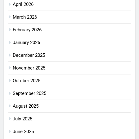
April 2026
March 2026
February 2026
January 2026
December 2025
November 2025
October 2025
September 2025
August 2025
July 2025
June 2025