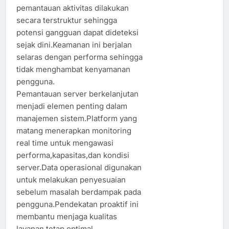
pemantauan aktivitas dilakukan
secara terstruktur sehingga
potensi gangguan dapat dideteksi
sejak dini.Keamanan ini berjalan
selaras dengan performa sehingga
tidak menghambat kenyamanan
pengguna.
Pemantauan server berkelanjutan
menjadi elemen penting dalam
manajemen sistem.Platform yang
matang menerapkan monitoring
real time untuk mengawasi
performa,kapasitas,dan kondisi
server.Data operasional digunakan
untuk melakukan penyesuaian
sebelum masalah berdampak pada
pengguna.Pendekatan proaktif ini
membantu menjaga kualitas
layanan tetap optimal.