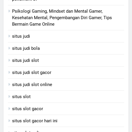
Psikologi Gaming, Mindset dan Mental Gamer,
Kesehatan Mental, Pengembangan Diri Gamer, Tips
Bermain Game Online
situs judi
situs judi bola
situs judi slot
situs judi slot gacor
situs judi slot online
situs slot
situs slot gacor
situs slot gacor hari ini