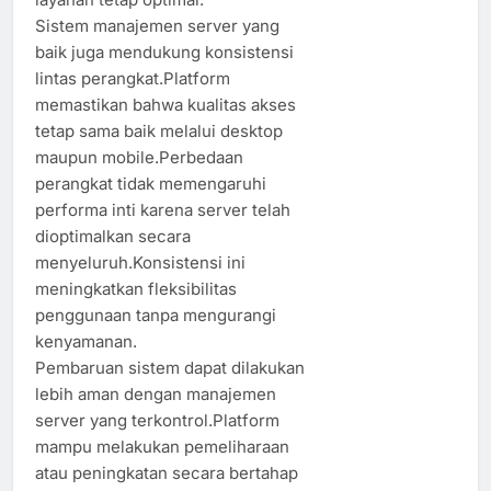
Sistem manajemen server yang
baik juga mendukung konsistensi
lintas perangkat.Platform
memastikan bahwa kualitas akses
tetap sama baik melalui desktop
maupun mobile.Perbedaan
perangkat tidak memengaruhi
performa inti karena server telah
dioptimalkan secara
menyeluruh.Konsistensi ini
meningkatkan fleksibilitas
penggunaan tanpa mengurangi
kenyamanan.
Pembaruan sistem dapat dilakukan
lebih aman dengan manajemen
server yang terkontrol.Platform
mampu melakukan pemeliharaan
atau peningkatan secara bertahap