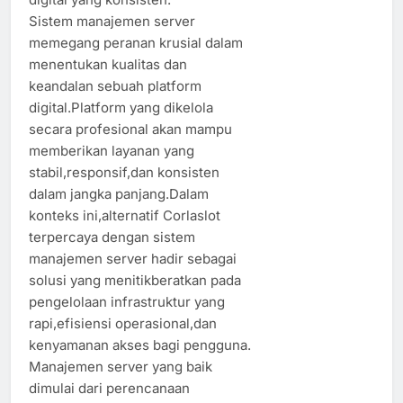
Sistem manajemen server
memegang peranan krusial dalam
menentukan kualitas dan
keandalan sebuah platform
digital.Platform yang dikelola
secara profesional akan mampu
memberikan layanan yang
stabil,responsif,dan konsisten
dalam jangka panjang.Dalam
konteks ini,alternatif Corlaslot
terpercaya dengan sistem
manajemen server hadir sebagai
solusi yang menitikberatkan pada
pengelolaan infrastruktur yang
rapi,efisiensi operasional,dan
kenyamanan akses bagi pengguna.
Manajemen server yang baik
dimulai dari perencanaan