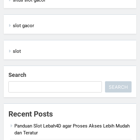
slot gacor
slot
Search
SEARCH
Recent Posts
Panduan Slot Lebah4D agar Proses Akses Lebih Mudah
dan Teratur