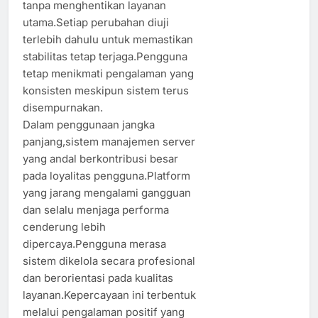
tanpa menghentikan layanan
utama.Setiap perubahan diuji
terlebih dahulu untuk memastikan
stabilitas tetap terjaga.Pengguna
tetap menikmati pengalaman yang
konsisten meskipun sistem terus
disempurnakan.
Dalam penggunaan jangka
panjang,sistem manajemen server
yang andal berkontribusi besar
pada loyalitas pengguna.Platform
yang jarang mengalami gangguan
dan selalu menjaga performa
cenderung lebih
dipercaya.Pengguna merasa
sistem dikelola secara profesional
dan berorientasi pada kualitas
layanan.Kepercayaan ini terbentuk
melalui pengalaman positif yang