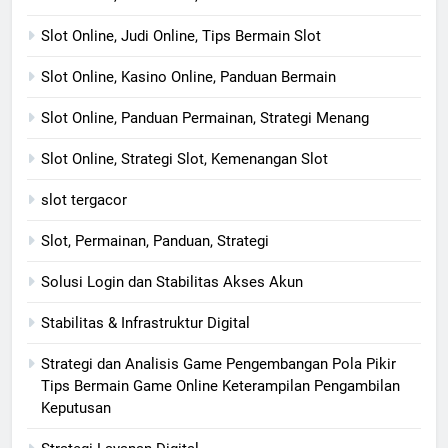
Slot Online, Judi Online, Tips Bermain Slot
Slot Online, Kasino Online, Panduan Bermain
Slot Online, Panduan Permainan, Strategi Menang
Slot Online, Strategi Slot, Kemenangan Slot
slot tergacor
Slot, Permainan, Panduan, Strategi
Solusi Login dan Stabilitas Akses Akun
Stabilitas & Infrastruktur Digital
Strategi dan Analisis Game Pengembangan Pola Pikir
Tips Bermain Game Online Keterampilan Pengambilan
Keputusan