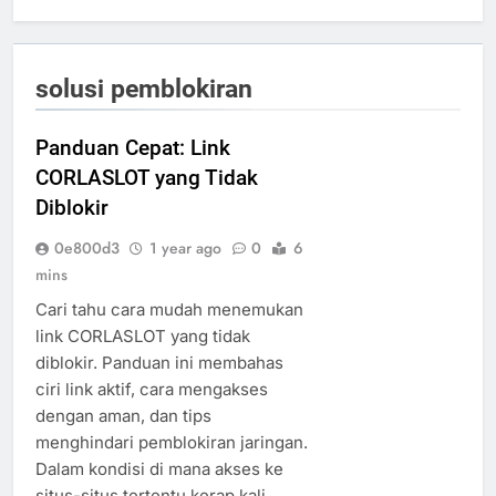
solusi pemblokiran
Panduan Cepat: Link
CORLASLOT yang Tidak
Diblokir
0e800d3
1 year ago
0
6
mins
Cari tahu cara mudah menemukan
link CORLASLOT yang tidak
diblokir. Panduan ini membahas
ciri link aktif, cara mengakses
dengan aman, dan tips
menghindari pemblokiran jaringan.
Dalam kondisi di mana akses ke
situs-situs tertentu kerap kali