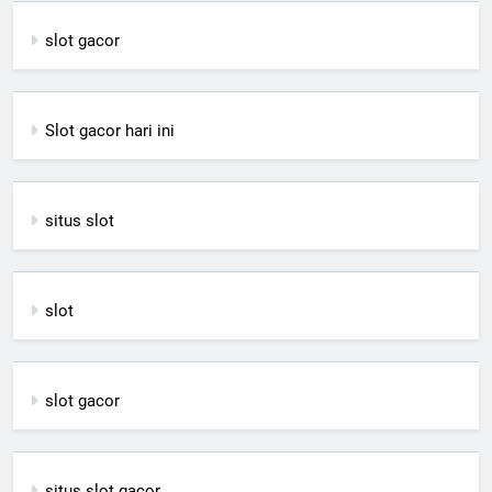
slot gacor
Slot gacor hari ini
situs slot
slot
slot gacor
situs slot gacor