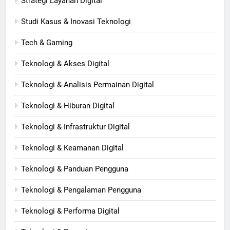
Strategi Layanan Digital
Studi Kasus & Inovasi Teknologi
Tech & Gaming
Teknologi & Akses Digital
Teknologi & Analisis Permainan Digital
Teknologi & Hiburan Digital
Teknologi & Infrastruktur Digital
Teknologi & Keamanan Digital
Teknologi & Panduan Pengguna
Teknologi & Pengalaman Pengguna
Teknologi & Performa Digital