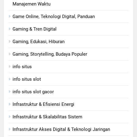
Manajemen Waktu
Game Online, Teknologi Digital, Panduan
Gaming & Tren Digital
Gaming, Edukasi, Hiburan
Gaming, Storytelling, Budaya Populer
info situs
info situs slot
info situs slot gacor
Infrastruktur & Efisiensi Energi
Infrastruktur & Skalabilitas Sistem
Infrastruktur Akses Digital & Teknologi Jaringan