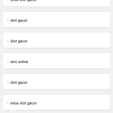
slot gacor
slot gacor
slot online
slot gacor
situs slot gacor