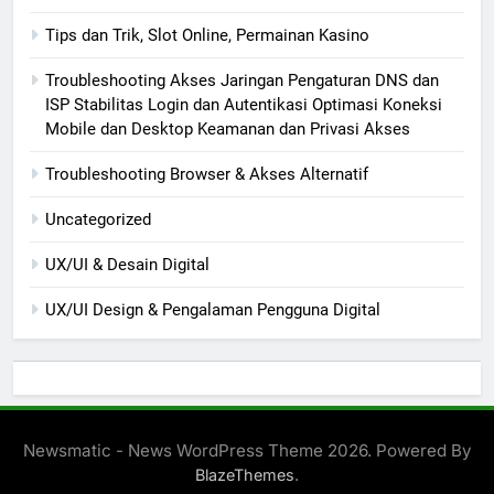
Tips dan Trik, Slot Online, Permainan Kasino
Troubleshooting Akses Jaringan Pengaturan DNS dan
ISP Stabilitas Login dan Autentikasi Optimasi Koneksi
Mobile dan Desktop Keamanan dan Privasi Akses
Troubleshooting Browser & Akses Alternatif
Uncategorized
UX/UI & Desain Digital
UX/UI Design & Pengalaman Pengguna Digital
Newsmatic - News WordPress Theme 2026. Powered By
.
BlazeThemes