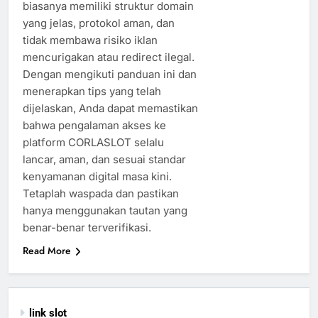
biasanya memiliki struktur domain
yang jelas, protokol aman, dan
tidak membawa risiko iklan
mencurigakan atau redirect ilegal.
Dengan mengikuti panduan ini dan
menerapkan tips yang telah
dijelaskan, Anda dapat memastikan
bahwa pengalaman akses ke
platform CORLASLOT selalu
lancar, aman, dan sesuai standar
kenyamanan digital masa kini.
Tetaplah waspada dan pastikan
hanya menggunakan tautan yang
benar-benar terverifikasi.
Read More
link slot