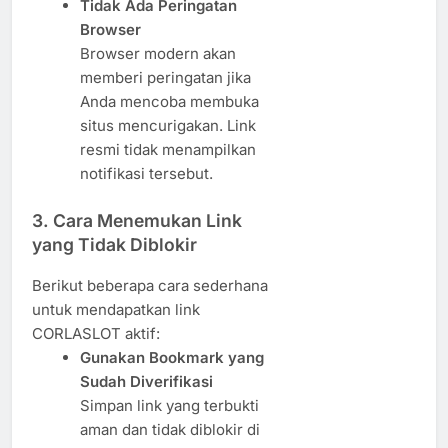
Tidak Ada Peringatan
Browser
Browser modern akan
memberi peringatan jika
Anda mencoba membuka
situs mencurigakan. Link
resmi tidak menampilkan
notifikasi tersebut.
3.
Cara Menemukan Link
yang Tidak Diblokir
Berikut beberapa cara sederhana
untuk mendapatkan link
CORLASLOT aktif:
Gunakan Bookmark yang
Sudah Diverifikasi
Simpan link yang terbukti
aman dan tidak diblokir di