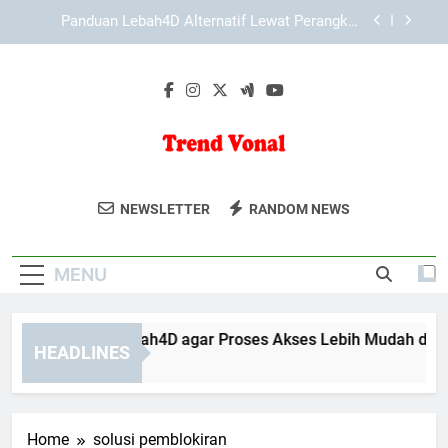
Skip
Slot Lebah4D untuk Akses Online yang Lebih
to
Fleksibel dengan Pengalaman Aman dan Praktis
content
Cara Mengatasi LAE138 Login yang Tidak Bisa
Dibuka
Panduan Slot Lebah4D agar Proses Akses Lebih
Mudah dan Teratur
Panduan Lebah4D Alternatif Lewat Perangkat
Pribadi
Trend Vonal
Ikuti Tren Mode Terbaru Di Trend Vonal.
Slot Lebah4D untuk Akses Online yang Lebih
NEWSLETTER
RANDOM NEWS
Fleksibel dengan Pengalaman Aman dan Praktis
Sumber Inspirasi Gaya Untuk
Cara Mengatasi LAE138 Login yang Tidak Bisa
Fashionista.
Dibuka
MENU
nduan Slot Lebah4D agar Proses Akses Lebih Mudah dan Ter
HEADLINES
Months Ago
Home
solusi pemblokiran