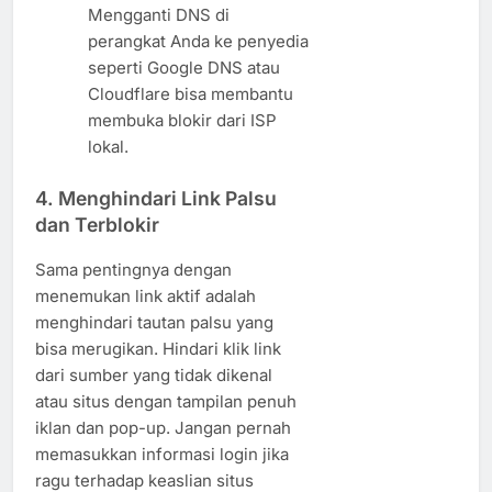
Mengganti DNS di
perangkat Anda ke penyedia
seperti Google DNS atau
Cloudflare bisa membantu
membuka blokir dari ISP
lokal.
4.
Menghindari Link Palsu
dan Terblokir
Sama pentingnya dengan
menemukan link aktif adalah
menghindari tautan palsu yang
bisa merugikan. Hindari klik link
dari sumber yang tidak dikenal
atau situs dengan tampilan penuh
iklan dan pop-up. Jangan pernah
memasukkan informasi login jika
ragu terhadap keaslian situs