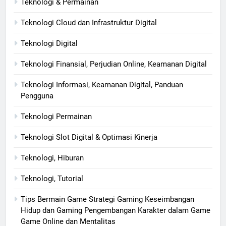
Teknologi & Permainan
Teknologi Cloud dan Infrastruktur Digital
Teknologi Digital
Teknologi Finansial, Perjudian Online, Keamanan Digital
Teknologi Informasi, Keamanan Digital, Panduan
Pengguna
Teknologi Permainan
Teknologi Slot Digital & Optimasi Kinerja
Teknologi, Hiburan
Teknologi, Tutorial
Tips Bermain Game Strategi Gaming Keseimbangan
Hidup dan Gaming Pengembangan Karakter dalam Game
Game Online dan Mentalitas