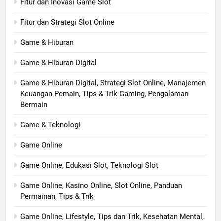
Fitur dan Inovasi Game Slot
Fitur dan Strategi Slot Online
Game & Hiburan
Game & Hiburan Digital
Game & Hiburan Digital, Strategi Slot Online, Manajemen
Keuangan Pemain, Tips & Trik Gaming, Pengalaman
Bermain
Game & Teknologi
Game Online
Game Online, Edukasi Slot, Teknologi Slot
Game Online, Kasino Online, Slot Online, Panduan
Permainan, Tips & Trik
Game Online, Lifestyle, Tips dan Trik, Kesehatan Mental,