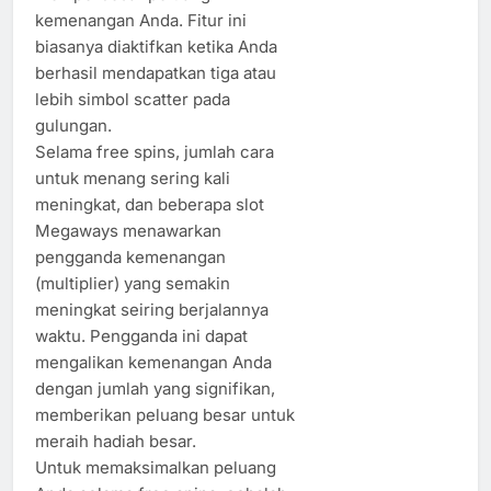
kemenangan Anda. Fitur ini
biasanya diaktifkan ketika Anda
berhasil mendapatkan tiga atau
lebih simbol scatter pada
gulungan.
Selama free spins, jumlah cara
untuk menang sering kali
meningkat, dan beberapa slot
Megaways menawarkan
pengganda kemenangan
(multiplier) yang semakin
meningkat seiring berjalannya
waktu. Pengganda ini dapat
mengalikan kemenangan Anda
dengan jumlah yang signifikan,
memberikan peluang besar untuk
meraih hadiah besar.
Untuk memaksimalkan peluang