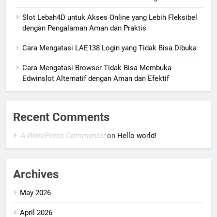
Slot Lebah4D untuk Akses Online yang Lebih Fleksibel
dengan Pengalaman Aman dan Praktis
Cara Mengatasi LAE138 Login yang Tidak Bisa Dibuka
Cara Mengatasi Browser Tidak Bisa Membuka
Edwinslot Alternatif dengan Aman dan Efektif
Recent Comments
A WordPress Commenter
on
Hello world!
Archives
May 2026
April 2026