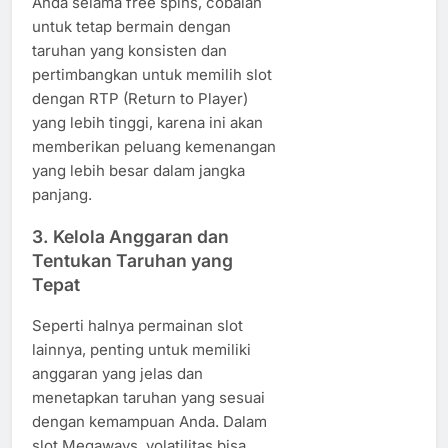
Anda selama free spins, cobalah
untuk tetap bermain dengan
taruhan yang konsisten dan
pertimbangkan untuk memilih slot
dengan RTP (Return to Player)
yang lebih tinggi, karena ini akan
memberikan peluang kemenangan
yang lebih besar dalam jangka
panjang.
3.
Kelola Anggaran dan
Tentukan Taruhan yang
Tepat
Seperti halnya permainan slot
lainnya, penting untuk memiliki
anggaran yang jelas dan
menetapkan taruhan yang sesuai
dengan kemampuan Anda. Dalam
slot Megaways, volatilitas bisa