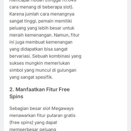
cara menang di beberapa slot).
Karena jumlah cara menangnya
sangat tinggi, pemain memiliki
peluang yang lebih besar untuk
meraih kemenangan. Namun, fitur
ini juga membuat kemenangan
yang didapatkan bisa sangat
bervariasi. Sebuah kombinasi yang
sukses mungkin memerlukan
simbol yang muncul di gulungan
yang sangat spesifik.
2.
Manfaatkan Fitur Free
Spins
Sebagian besar slot Megaways
menawarkan fitur putaran gratis
(free spins) yang dapat
memperbesar peluang