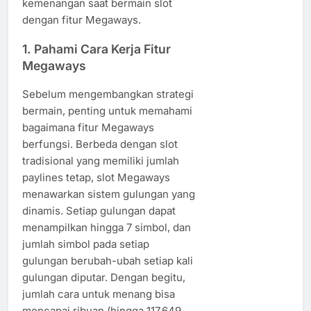
kemenangan saat bermain slot
dengan fitur Megaways.
1.
Pahami Cara Kerja Fitur
Megaways
Sebelum mengembangkan strategi
bermain, penting untuk memahami
bagaimana fitur Megaways
berfungsi. Berbeda dengan slot
tradisional yang memiliki jumlah
paylines tetap, slot Megaways
menawarkan sistem gulungan yang
dinamis. Setiap gulungan dapat
menampilkan hingga 7 simbol, dan
jumlah simbol pada setiap
gulungan berubah-ubah setiap kali
gulungan diputar. Dengan begitu,
jumlah cara untuk menang bisa
mencapai ribuan (hingga 117.649