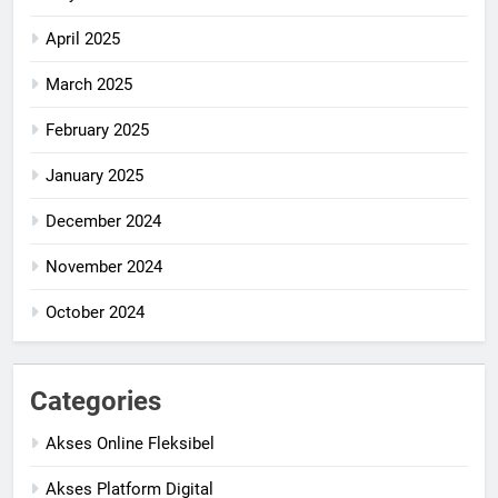
April 2025
March 2025
February 2025
January 2025
December 2024
November 2024
October 2024
Categories
Akses Online Fleksibel
Akses Platform Digital