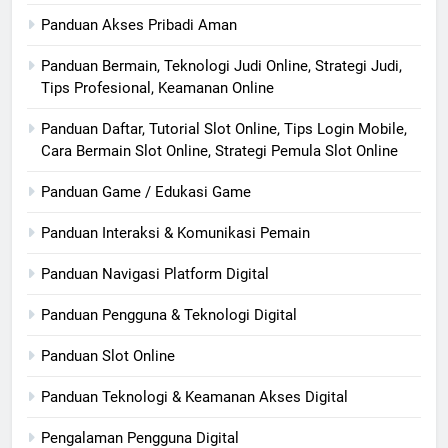
Panduan Akses Pribadi Aman
Panduan Bermain, Teknologi Judi Online, Strategi Judi,
Tips Profesional, Keamanan Online
Panduan Daftar, Tutorial Slot Online, Tips Login Mobile,
Cara Bermain Slot Online, Strategi Pemula Slot Online
Panduan Game / Edukasi Game
Panduan Interaksi & Komunikasi Pemain
Panduan Navigasi Platform Digital
Panduan Pengguna & Teknologi Digital
Panduan Slot Online
Panduan Teknologi & Keamanan Akses Digital
Pengalaman Pengguna Digital