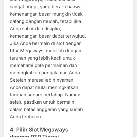
sangat tinggi, yang berarti bahwa
kemenangan besar mungkin tidak
datang dengan mudah, tetapi jika
Anda sabar dan disiplin,
kemenangan besar dapat terwujud.
Jika Anda bermain di slot dengan
fitur Megaways, mulailah dengan
taruhan yang lebih kecil untuk
memahami pola permainan dan
meningkatkan pengalaman Anda.
Setelah merasa lebih nyaman,
Anda dapat mulai meningkatkan
taruhan secara bertahap. Namun,
selalu pastikan untuk bermain
dalam batas anggaran yang sudah
Anda tentukan.
4.
Pilih Slot Megaways
dengan RTP Tinggi