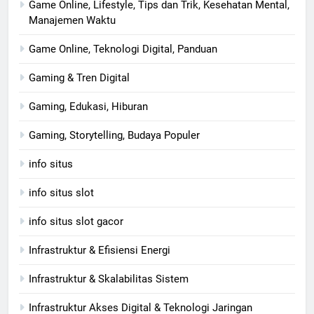
Game Online, Lifestyle, Tips dan Trik, Kesehatan Mental,
Manajemen Waktu
Game Online, Teknologi Digital, Panduan
Gaming & Tren Digital
Gaming, Edukasi, Hiburan
Gaming, Storytelling, Budaya Populer
info situs
info situs slot
info situs slot gacor
Infrastruktur & Efisiensi Energi
Infrastruktur & Skalabilitas Sistem
Infrastruktur Akses Digital & Teknologi Jaringan