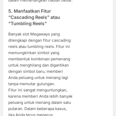
dalam memenangkan hadiah besar.
5.
Manfaatkan Fitur
“Cascading Reels” atau
“Tumbling Reels”
Banyak slot Megaways yang
dilengkapi dengan fitur cascading
reels atau tumbling reels. Fitur ini
memungkinkan simbol yang
membentuk kombinasi pemenang
untuk menghilang dan digantikan
dengan simbol baru, memberi
Anda peluang untuk menang lagi
tanpa memutar gulungan.
Fitur ini sangat menguntungkan,
karena memberi Anda lebih banyak
peluang untuk menang dalam satu
putaran. Dalam beberapa kasus,
jika Anda terus menerus