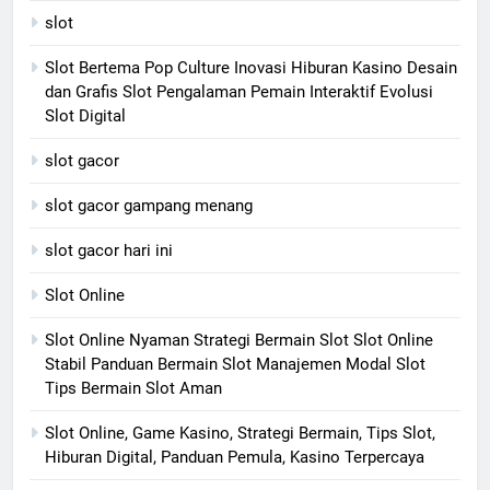
slot
Slot Bertema Pop Culture Inovasi Hiburan Kasino Desain
dan Grafis Slot Pengalaman Pemain Interaktif Evolusi
Slot Digital
slot gacor
slot gacor gampang menang
slot gacor hari ini
Slot Online
Slot Online Nyaman Strategi Bermain Slot Slot Online
Stabil Panduan Bermain Slot Manajemen Modal Slot
Tips Bermain Slot Aman
Slot Online, Game Kasino, Strategi Bermain, Tips Slot,
Hiburan Digital, Panduan Pemula, Kasino Terpercaya