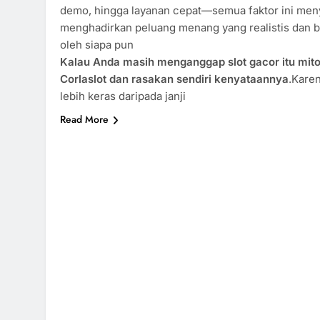
demo, hingga layanan cepat—semua faktor ini men
menghadirkan peluang menang yang realistis dan bi
oleh siapa pun
Kalau Anda masih menganggap slot gacor itu mito
Corlaslot dan rasakan sendiri kenyataannya
.Karen
lebih keras daripada janji
Read More