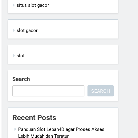
situs slot gacor
slot gacor
slot
Search
SEARCH
Recent Posts
Panduan Slot Lebah4D agar Proses Akses
Lebih Mudah dan Teratur