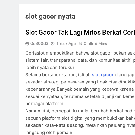
slot gacor nyata
Slot Gacor Tak Lagi Mitos Berkat Cor
0e800d3
1 Year Ago
0
6 Mins
Corlaslot membuktikan bahwa slot gacor bukan se
sistem fair, transparansi data, dan komunitas aktif,
lebih nyata dan terukur
Selama bertahun-tahun, istilah
slot gacor
dianggap 
sekadar strategi pemasaran yang tidak bisa dibukti
kebenarannya.Banyak pemain yang kecewa karena e
sesuai kenyataan, terutama setelah dijanjikan ke
berbagai platform
Namun kini, persepsi itu mulai berubah berkat had
sebuah platform slot digital yang membuktikan ba
sekadar kata-kata kosong
, melainkan peluang nya
langsung oleh pemain