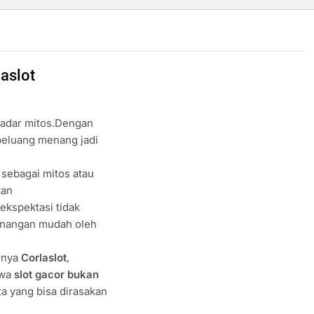
laslot
kadar mitos.Dengan
 peluang menang jadi
sebagai mitos atau
kan
kspektasi tidak
menangan mudah oleh
irnya
Corlaslot
,
hwa
slot gacor bukan
ta yang bisa dirasakan