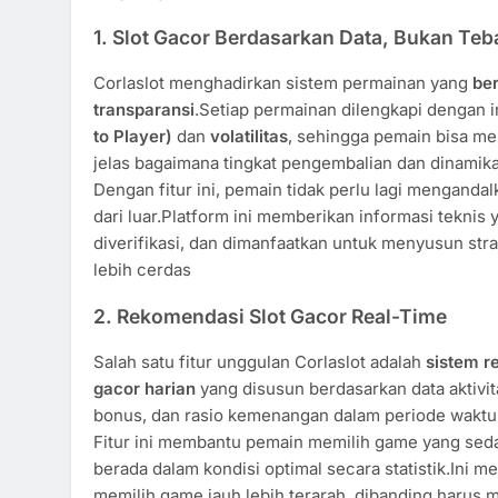
1. Slot Gacor Berdasarkan Data, Bukan Te
Corlaslot menghadirkan sistem permainan yang
ber
transparansi
.Setiap permainan dilengkapi dengan 
to Player)
dan
volatilitas
, sehingga pemain bisa m
jelas bagaimana tingkat pengembalian dan dinamik
Dengan fitur ini, pemain tidak perlu lagi menganda
dari luar.Platform ini memberikan informasi teknis 
diverifikasi, dan dimanfaatkan untuk menyusun str
lebih cerdas
2. Rekomendasi Slot Gacor Real-Time
Salah satu fitur unggulan Corlaslot adalah
sistem r
gacor harian
yang disusun berdasarkan data aktivit
bonus, dan rasio kemenangan dalam periode waktu 
Fitur ini membantu pemain memilih game yang sed
berada dalam kondisi optimal secara statistik.Ini m
memilih game jauh lebih terarah, dibanding harus m