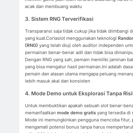
acak dan membuang waktu
3. Sistem RNG Terverifikasi
Transparansi saja tidak cukup jika tidak diimbangi 
yang kuat.Corlaslot menggunakan teknologi
Rando
(RNG)
yang telah diuji oleh auditor independen unt
permainan benar-benar adil dan tidak bisa dimanipu
Dengan RNG yang sah, pemain memiliki jaminan bah
yang bisa mengatur hasil permainan.Ini adalah dasa
pemain dan alasan utama mengapa peluang menang 
lebih masuk akal dan konsisten
4. Mode Demo untuk Eksplorasi Tanpa Ris
Untuk membuktikan apakah sebuah slot benar-bena
memanfaatkan
mode demo gratis
yang tersedia di
Mode ini memungkinkan pengguna mencoba fitur, po
mengamati potensi bonus tanpa harus mempertaru