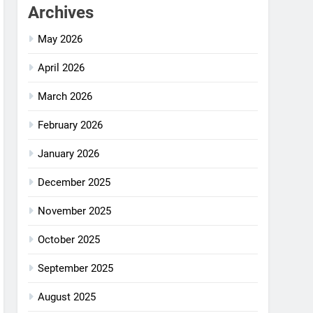
Archives
May 2026
April 2026
March 2026
February 2026
January 2026
December 2025
November 2025
October 2025
September 2025
August 2025