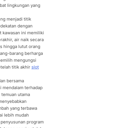
ibat lingkungan yang
g menjadi titik
erdekatan dengan
 kawasan ini memiliki
akhir, air naik secara
 hingga lutut orang
rang-barang berharga
memilih mengungsi
elah titik akhir
slot
dan bersama
i mendalam terhadap
tu temuan utama
g menyebabkan
imbah yang terbawa
ai lebih mudah
ar penyusunan program