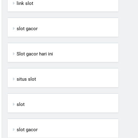
link slot
slot gacor
Slot gacor hari ini
situs slot
slot
slot gacor