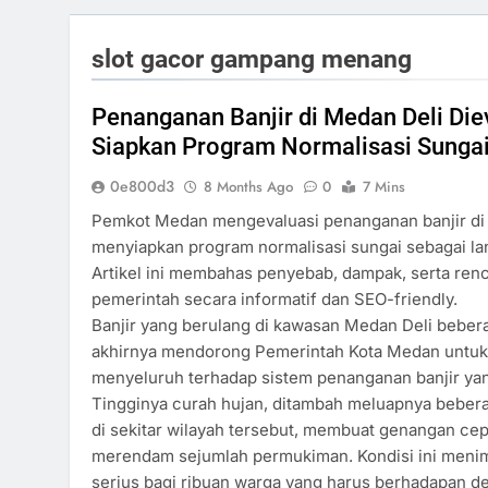
slot gacor gampang menang
Penanganan Banjir di Medan Deli Die
Siapkan Program Normalisasi Sunga
0e800d3
8 Months Ago
0
7 Mins
Pemkot Medan mengevaluasi penanganan banjir di
menyiapkan program normalisasi sungai sebagai la
Artikel ini membahas penyebab, dampak, serta renc
pemerintah secara informatif dan SEO-friendly.
Banjir yang berulang di kawasan Medan Deli beber
akhirnya mendorong Pemerintah Kota Medan untuk
menyeluruh terhadap sistem penanganan banjir ya
Tingginya curah hujan, ditambah meluapnya beberap
di sekitar wilayah tersebut, membuat genangan cep
merendam sejumlah permukiman. Kondisi ini men
serius bagi ribuan warga yang harus berhadapan 