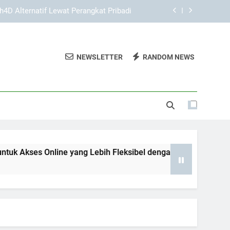
4D Alternatif Lewat Perangkat Pribadi
l dengan Pengalaman Aman dan Praktis
 LAE138 Login yang Tidak Bisa Dibuka
NEWSLETTER
RANDOM NEWS
Proses Akses Lebih Mudah dan Teratur
ionista.
4D Alternatif Lewat Perangkat Pribadi
l dengan Pengalaman Aman dan Praktis
 LAE138 Login yang Tidak Bisa Dibuka
Online yang Lebih Fleksibel dengan Pengalaman Aman dan Pr