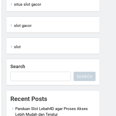
situs slot gacor
slot gacor
slot
Search
SEARCH
Recent Posts
Panduan Slot Lebah4D agar Proses Akses
Lebih Mudah dan Teratur