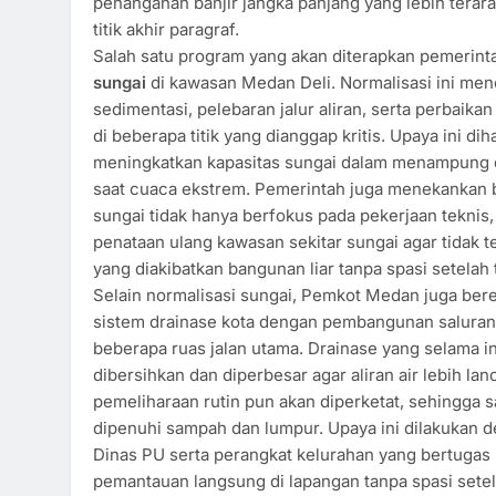
penanganan banjir jangka panjang yang lebih terara
titik akhir paragraf.
Salah satu program yang akan diterapkan pemerint
sungai
di kawasan Medan Deli. Normalisasi ini me
sedimentasi, pelebaran jalur aliran, serta perbaika
di beberapa titik yang dianggap kritis. Upaya ini d
meningkatkan kapasitas sungai dalam menampung d
saat cuaca ekstrem. Pemerintah juga menekankan 
sungai tidak hanya berfokus pada pekerjaan teknis, 
penataan ulang kawasan sekitar sungai agar tidak t
yang diakibatkan bangunan liar tanpa spasi setelah ti
Selain normalisasi sungai, Pemkot Medan juga be
sistem drainase kota dengan pembangunan saluran
beberapa ruas jalan utama. Drainase yang selama i
dibersihkan dan diperbesar agar aliran air lebih la
pemeliharaan rutin pun akan diperketat, sehingga s
dipenuhi sampah dan lumpur. Upaya ini dilakukan 
Dinas PU serta perangkat kelurahan yang bertugas
pemantauan langsung di lapangan tanpa spasi setelah