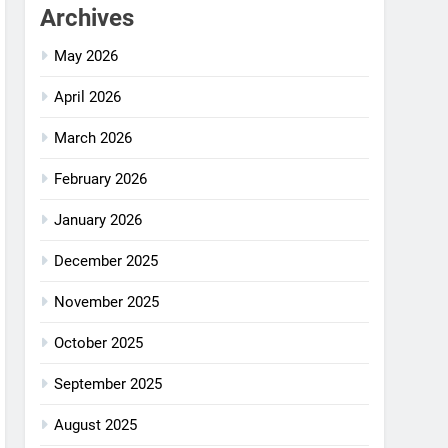
Archives
May 2026
April 2026
March 2026
February 2026
January 2026
December 2025
November 2025
October 2025
September 2025
August 2025