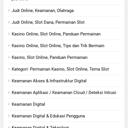
Judi Online, Keamanan, Olahraga
Judi Online, Slot Dana, Permainan Slot
Kasino Online, Slot Online, Panduan Permainan
Kasino Online, Slot Online, Tips dan Trik Bermain
Kasino, Slot Online, Panduan Permainan
Kategori: Permainan Kasino, Slot Online, Tema Slot
Keamanan Akses & Infrastruktur Digital
Keamanan Aplikasi / Keamanan Cloud / Deteksi Intrusi
Keamanan Digital
Keamanan Digital & Edukasi Pengguna
Keamanan Digital & Teknologi