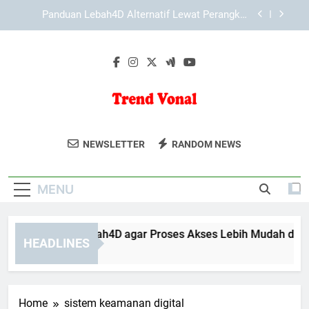
Skip
Slot Lebah4D untuk Akses Online yang Lebih
to
Fleksibel dengan Pengalaman Aman dan Praktis
content
Cara Mengatasi LAE138 Login yang Tidak Bisa
Dibuka
Panduan Slot Lebah4D agar Proses Akses Lebih
Mudah dan Teratur
Panduan Lebah4D Alternatif Lewat Perangkat
Pribadi
Trend Vonal
Ikuti Tren Mode Terbaru Di Trend Vonal.
Slot Lebah4D untuk Akses Online yang Lebih
NEWSLETTER
RANDOM NEWS
Fleksibel dengan Pengalaman Aman dan Praktis
Sumber Inspirasi Gaya Untuk
Cara Mengatasi LAE138 Login yang Tidak Bisa
Fashionista.
Dibuka
MENU
nduan Slot Lebah4D agar Proses Akses Lebih Mudah dan Ter
HEADLINES
Months Ago
Home
sistem keamanan digital