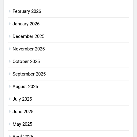
February 2026
January 2026
December 2025
November 2025
October 2025
September 2025
August 2025
July 2025
June 2025
May 2025
April 2025