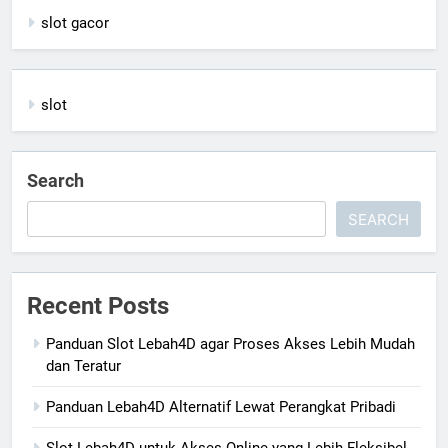
slot gacor
slot
Search
SEARCH
Recent Posts
Panduan Slot Lebah4D agar Proses Akses Lebih Mudah
dan Teratur
Panduan Lebah4D Alternatif Lewat Perangkat Pribadi