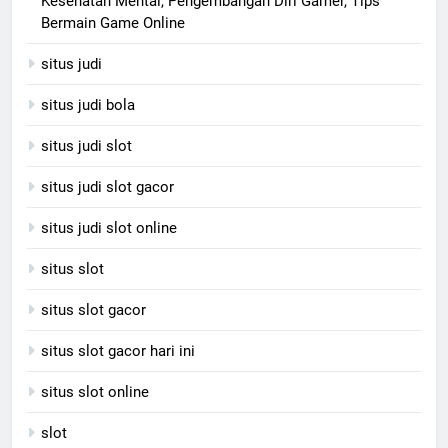
Kesehatan Mental, Pengembangan Diri Gamer, Tips
Bermain Game Online
situs judi
situs judi bola
situs judi slot
situs judi slot gacor
situs judi slot online
situs slot
situs slot gacor
situs slot gacor hari ini
situs slot online
slot