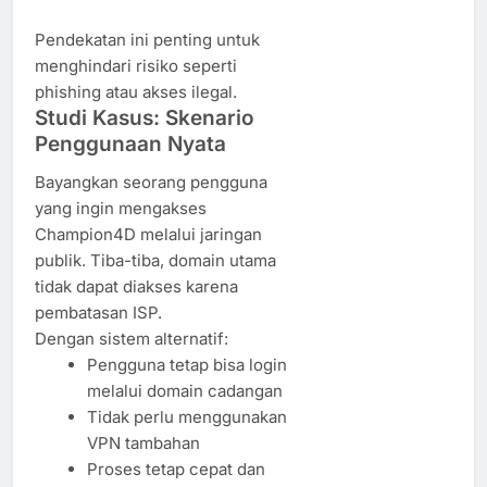
Pendekatan ini penting untuk
menghindari risiko seperti
phishing atau akses ilegal.
Studi Kasus: Skenario
Penggunaan Nyata
Bayangkan seorang pengguna
yang ingin mengakses
Champion4D melalui jaringan
publik. Tiba-tiba, domain utama
tidak dapat diakses karena
pembatasan ISP.
Dengan sistem alternatif:
Pengguna tetap bisa login
melalui domain cadangan
Tidak perlu menggunakan
VPN tambahan
Proses tetap cepat dan