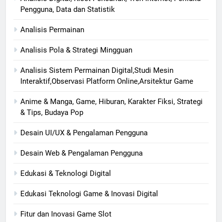
Pengguna, Data dan Statistik
Analisis Permainan
Analisis Pola & Strategi Mingguan
Analisis Sistem Permainan Digital,Studi Mesin
Interaktif,Observasi Platform Online,Arsitektur Game
Anime & Manga, Game, Hiburan, Karakter Fiksi, Strategi
& Tips, Budaya Pop
Desain UI/UX & Pengalaman Pengguna
Desain Web & Pengalaman Pengguna
Edukasi & Teknologi Digital
Edukasi Teknologi Game & Inovasi Digital
Fitur dan Inovasi Game Slot