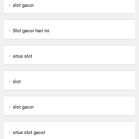
slot gacor
Slot gacor hari ini
situs slot
slot
slot gacor
situs slot gacor