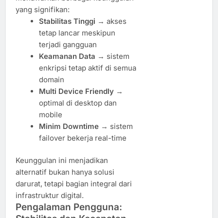
yang signifikan:
Stabilitas Tinggi
→ akses
tetap lancar meskipun
terjadi gangguan
Keamanan Data
→ sistem
enkripsi tetap aktif di semua
domain
Multi Device Friendly
→
optimal di desktop dan
mobile
Minim Downtime
→ sistem
failover bekerja real-time
Keunggulan ini menjadikan
alternatif bukan hanya solusi
darurat, tetapi bagian integral dari
infrastruktur digital.
Pengalaman Pengguna: