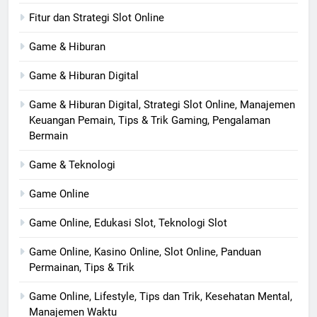
Fitur dan Strategi Slot Online
Game & Hiburan
Game & Hiburan Digital
Game & Hiburan Digital, Strategi Slot Online, Manajemen
Keuangan Pemain, Tips & Trik Gaming, Pengalaman
Bermain
Game & Teknologi
Game Online
Game Online, Edukasi Slot, Teknologi Slot
Game Online, Kasino Online, Slot Online, Panduan
Permainan, Tips & Trik
Game Online, Lifestyle, Tips dan Trik, Kesehatan Mental,
Manajemen Waktu