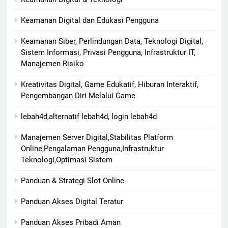
Keamanan Digital dan Edukasi Pengguna
Keamanan Siber, Perlindungan Data, Teknologi Digital,
Sistem Informasi, Privasi Pengguna, Infrastruktur IT,
Manajemen Risiko
Kreativitas Digital, Game Edukatif, Hiburan Interaktif,
Pengembangan Diri Melalui Game
lebah4d,alternatif lebah4d, login lebah4d
Manajemen Server Digital,Stabilitas Platform
Online,Pengalaman Pengguna,Infrastruktur
Teknologi,Optimasi Sistem
Panduan & Strategi Slot Online
Panduan Akses Digital Teratur
Panduan Akses Pribadi Aman