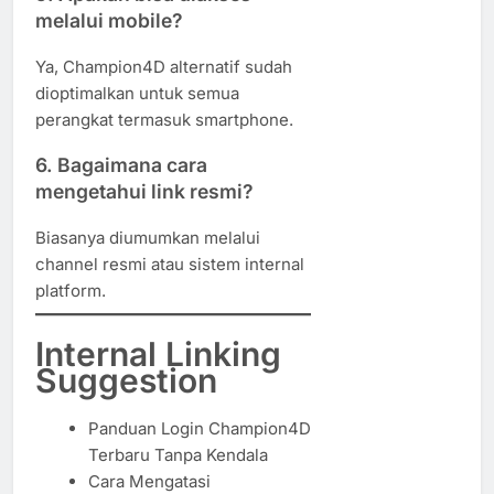
melalui mobile?
Ya, Champion4D alternatif sudah
dioptimalkan untuk semua
perangkat termasuk smartphone.
6. Bagaimana cara
mengetahui link resmi?
Biasanya diumumkan melalui
channel resmi atau sistem internal
platform.
Internal Linking
Suggestion
Panduan Login Champion4D
Terbaru Tanpa Kendala
Cara Mengatasi