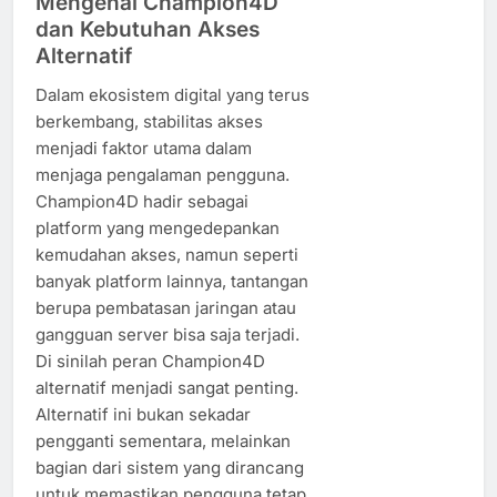
Mengenal Champion4D
dan Kebutuhan Akses
Alternatif
Dalam ekosistem digital yang terus
berkembang, stabilitas akses
menjadi faktor utama dalam
menjaga pengalaman pengguna.
Champion4D hadir sebagai
platform yang mengedepankan
kemudahan akses, namun seperti
banyak platform lainnya, tantangan
berupa pembatasan jaringan atau
gangguan server bisa saja terjadi.
Di sinilah peran Champion4D
alternatif menjadi sangat penting.
Alternatif ini bukan sekadar
pengganti sementara, melainkan
bagian dari sistem yang dirancang
untuk memastikan pengguna tetap