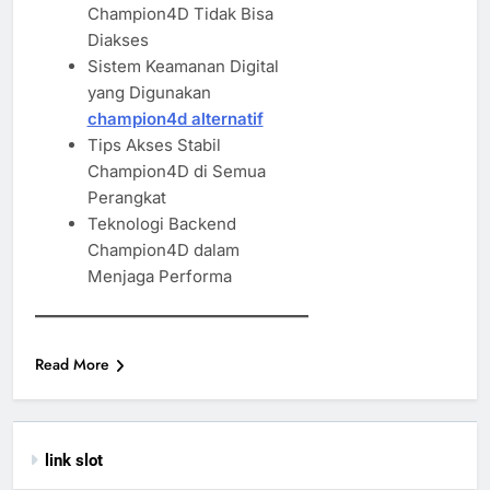
Champion4D Tidak Bisa
Diakses
Sistem Keamanan Digital
yang Digunakan
champion4d alternatif
Tips Akses Stabil
Champion4D di Semua
Perangkat
Teknologi Backend
Champion4D dalam
Menjaga Performa
Read More
link slot