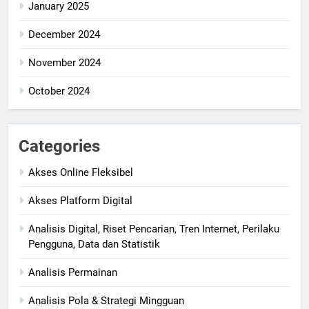
January 2025
December 2024
November 2024
October 2024
Categories
Akses Online Fleksibel
Akses Platform Digital
Analisis Digital, Riset Pencarian, Tren Internet, Perilaku
Pengguna, Data dan Statistik
Analisis Permainan
Analisis Pola & Strategi Mingguan