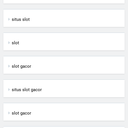
situs slot
slot
slot gacor
situs slot gacor
slot gacor