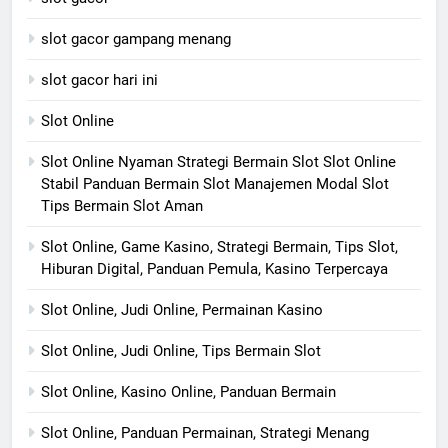
slot gacor gampang menang
slot gacor hari ini
Slot Online
Slot Online Nyaman Strategi Bermain Slot Slot Online
Stabil Panduan Bermain Slot Manajemen Modal Slot
Tips Bermain Slot Aman
Slot Online, Game Kasino, Strategi Bermain, Tips Slot,
Hiburan Digital, Panduan Pemula, Kasino Terpercaya
Slot Online, Judi Online, Permainan Kasino
Slot Online, Judi Online, Tips Bermain Slot
Slot Online, Kasino Online, Panduan Bermain
Slot Online, Panduan Permainan, Strategi Menang