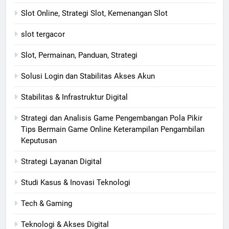
Slot Online, Strategi Slot, Kemenangan Slot
slot tergacor
Slot, Permainan, Panduan, Strategi
Solusi Login dan Stabilitas Akses Akun
Stabilitas & Infrastruktur Digital
Strategi dan Analisis Game Pengembangan Pola Pikir
Tips Bermain Game Online Keterampilan Pengambilan
Keputusan
Strategi Layanan Digital
Studi Kasus & Inovasi Teknologi
Tech & Gaming
Teknologi & Akses Digital