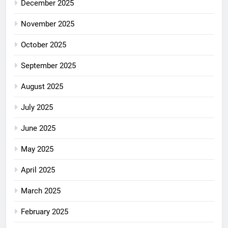
December 2025
November 2025
October 2025
September 2025
August 2025
July 2025
June 2025
May 2025
April 2025
March 2025
February 2025