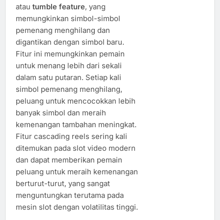
atau
tumble feature
, yang
memungkinkan simbol-simbol
pemenang menghilang dan
digantikan dengan simbol baru.
Fitur ini memungkinkan pemain
untuk menang lebih dari sekali
dalam satu putaran. Setiap kali
simbol pemenang menghilang,
peluang untuk mencocokkan lebih
banyak simbol dan meraih
kemenangan tambahan meningkat.
Fitur cascading reels sering kali
ditemukan pada slot video modern
dan dapat memberikan pemain
peluang untuk meraih kemenangan
berturut-turut, yang sangat
menguntungkan terutama pada
mesin slot dengan volatilitas tinggi.