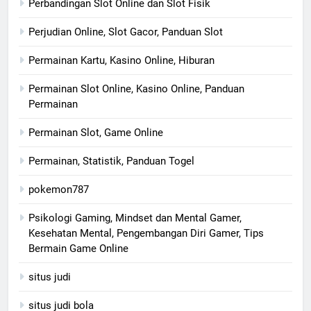
Perbandingan Slot Online dan Slot Fisik
Perjudian Online, Slot Gacor, Panduan Slot
Permainan Kartu, Kasino Online, Hiburan
Permainan Slot Online, Kasino Online, Panduan
Permainan
Permainan Slot, Game Online
Permainan, Statistik, Panduan Togel
pokemon787
Psikologi Gaming, Mindset dan Mental Gamer,
Kesehatan Mental, Pengembangan Diri Gamer, Tips
Bermain Game Online
situs judi
situs judi bola