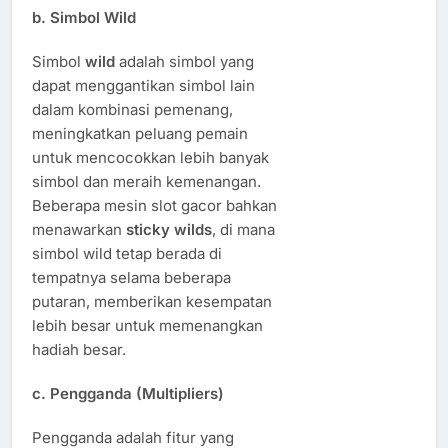
b.
Simbol Wild
Simbol
wild
adalah simbol yang
dapat menggantikan simbol lain
dalam kombinasi pemenang,
meningkatkan peluang pemain
untuk mencocokkan lebih banyak
simbol dan meraih kemenangan.
Beberapa mesin slot gacor bahkan
menawarkan
sticky wilds
, di mana
simbol wild tetap berada di
tempatnya selama beberapa
putaran, memberikan kesempatan
lebih besar untuk memenangkan
hadiah besar.
c.
Pengganda (Multipliers)
Pengganda adalah fitur yang