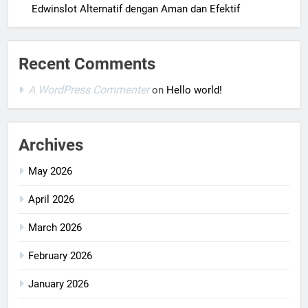
Edwinslot Alternatif dengan Aman dan Efektif
Recent Comments
A WordPress Commenter
on
Hello world!
Archives
May 2026
April 2026
March 2026
February 2026
January 2026