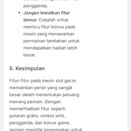
pengganda.
Jangan lewatkan fitur
bonus
: Cobalah untuk
memicu fitur bonus pada
mesin yang menawarkan
permainan tambahan untuk
mendapatkan hadiah lebih
besar.
5.
Kesimpulan
Fitur-fitur pada mesin slot gacor
memainkan peran yang sangat
besar dalam menentukan peluang
menang pemain. Dengan
memanfaatkan fitur seperti
putaran gratis, simbol wild,
pengganda, dan bonus game,
pemain memiliki kesempatan untuk