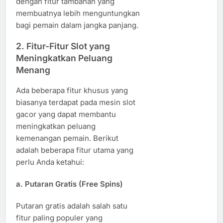
dengan fitur tambahan yang
membuatnya lebih menguntungkan
bagi pemain dalam jangka panjang.
2.
Fitur-Fitur Slot yang
Meningkatkan Peluang
Menang
Ada beberapa fitur khusus yang
biasanya terdapat pada mesin slot
gacor yang dapat membantu
meningkatkan peluang
kemenangan pemain. Berikut
adalah beberapa fitur utama yang
perlu Anda ketahui:
a.
Putaran Gratis (Free Spins)
Putaran gratis adalah salah satu
fitur paling populer yang