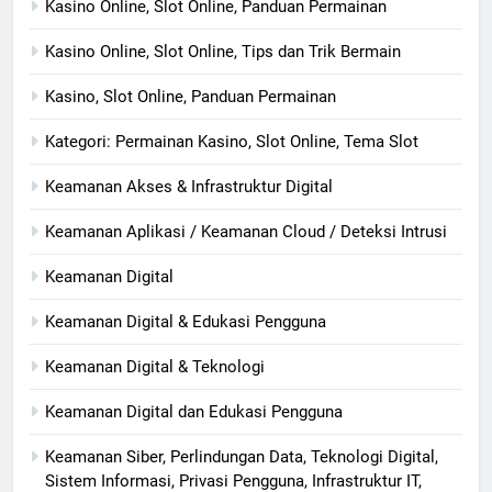
Kasino Online, Slot Online, Panduan Permainan
Kasino Online, Slot Online, Tips dan Trik Bermain
Kasino, Slot Online, Panduan Permainan
Kategori: Permainan Kasino, Slot Online, Tema Slot
Keamanan Akses & Infrastruktur Digital
Keamanan Aplikasi / Keamanan Cloud / Deteksi Intrusi
Keamanan Digital
Keamanan Digital & Edukasi Pengguna
Keamanan Digital & Teknologi
Keamanan Digital dan Edukasi Pengguna
Keamanan Siber, Perlindungan Data, Teknologi Digital,
Sistem Informasi, Privasi Pengguna, Infrastruktur IT,