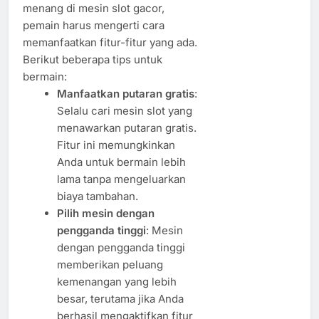
menang di mesin slot gacor,
pemain harus mengerti cara
memanfaatkan fitur-fitur yang ada.
Berikut beberapa tips untuk
bermain:
Manfaatkan putaran gratis
:
Selalu cari mesin slot yang
menawarkan putaran gratis.
Fitur ini memungkinkan
Anda untuk bermain lebih
lama tanpa mengeluarkan
biaya tambahan.
Pilih mesin dengan
pengganda tinggi
: Mesin
dengan pengganda tinggi
memberikan peluang
kemenangan yang lebih
besar, terutama jika Anda
berhasil mengaktifkan fitur