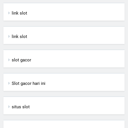
link slot
link slot
slot gacor
Slot gacor hari ini
situs slot