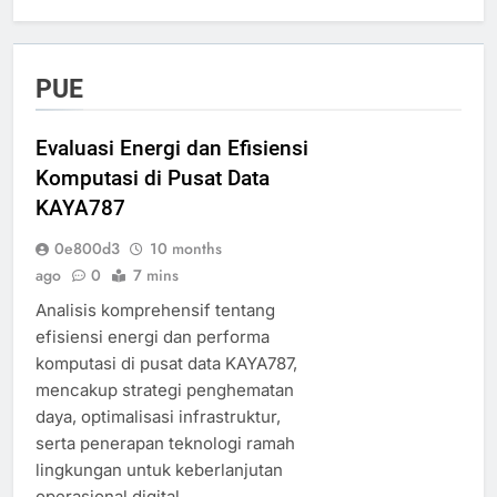
PUE
Evaluasi Energi dan Efisiensi
Komputasi di Pusat Data
KAYA787
0e800d3
10 months
ago
0
7 mins
Analisis komprehensif tentang
efisiensi energi dan performa
komputasi di pusat data KAYA787,
mencakup strategi penghematan
daya, optimalisasi infrastruktur,
serta penerapan teknologi ramah
lingkungan untuk keberlanjutan
operasional digital.