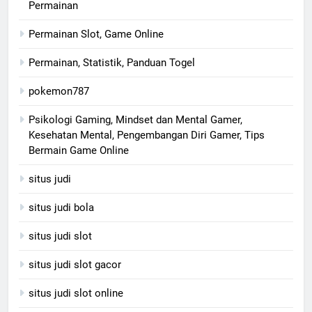
Permainan
Permainan Slot, Game Online
Permainan, Statistik, Panduan Togel
pokemon787
Psikologi Gaming, Mindset dan Mental Gamer,
Kesehatan Mental, Pengembangan Diri Gamer, Tips
Bermain Game Online
situs judi
situs judi bola
situs judi slot
situs judi slot gacor
situs judi slot online