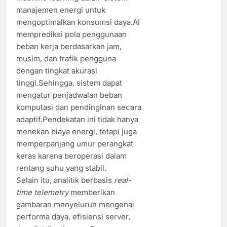
manajemen energi untuk
mengoptimalkan konsumsi daya.AI
memprediksi pola penggunaan
beban kerja berdasarkan jam,
musim, dan trafik pengguna
dengan tingkat akurasi
tinggi.Sehingga, sistem dapat
mengatur penjadwalan beban
komputasi dan pendinginan secara
adaptif.Pendekatan ini tidak hanya
menekan biaya energi, tetapi juga
memperpanjang umur perangkat
keras karena beroperasi dalam
rentang suhu yang stabil.
Selain itu, analitik berbasis
real-
time telemetry
memberikan
gambaran menyeluruh mengenai
performa daya, efisiensi server,