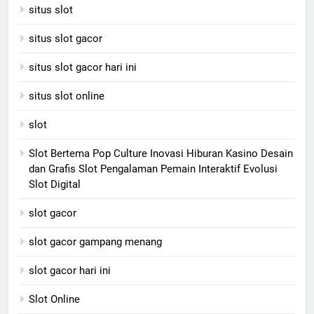
situs slot
situs slot gacor
situs slot gacor hari ini
situs slot online
slot
Slot Bertema Pop Culture Inovasi Hiburan Kasino Desain
dan Grafis Slot Pengalaman Pemain Interaktif Evolusi
Slot Digital
slot gacor
slot gacor gampang menang
slot gacor hari ini
Slot Online