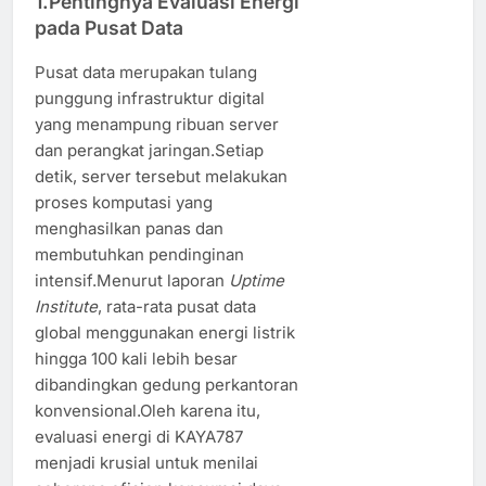
1.Pentingnya Evaluasi Energi
pada Pusat Data
Pusat data merupakan tulang
punggung infrastruktur digital
yang menampung ribuan server
dan perangkat jaringan.Setiap
detik, server tersebut melakukan
proses komputasi yang
menghasilkan panas dan
membutuhkan pendinginan
intensif.Menurut laporan
Uptime
Institute
, rata-rata pusat data
global menggunakan energi listrik
hingga 100 kali lebih besar
dibandingkan gedung perkantoran
konvensional.Oleh karena itu,
evaluasi energi di KAYA787
menjadi krusial untuk menilai