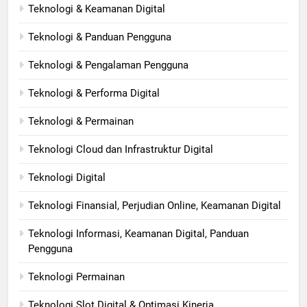
Teknologi & Keamanan Digital
Teknologi & Panduan Pengguna
Teknologi & Pengalaman Pengguna
Teknologi & Performa Digital
Teknologi & Permainan
Teknologi Cloud dan Infrastruktur Digital
Teknologi Digital
Teknologi Finansial, Perjudian Online, Keamanan Digital
Teknologi Informasi, Keamanan Digital, Panduan
Pengguna
Teknologi Permainan
Teknologi Slot Digital & Optimasi Kinerja