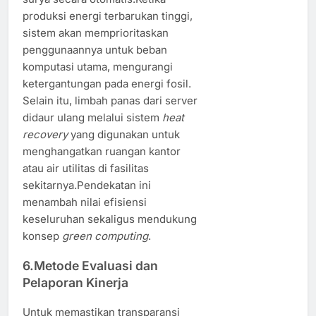
produksi energi terbarukan tinggi,
sistem akan memprioritaskan
penggunaannya untuk beban
komputasi utama, mengurangi
ketergantungan pada energi fosil.
Selain itu, limbah panas dari server
didaur ulang melalui sistem
heat
recovery
yang digunakan untuk
menghangatkan ruangan kantor
atau air utilitas di fasilitas
sekitarnya.Pendekatan ini
menambah nilai efisiensi
keseluruhan sekaligus mendukung
konsep
green computing
.
6.Metode Evaluasi dan
Pelaporan Kinerja
Untuk memastikan transparansi