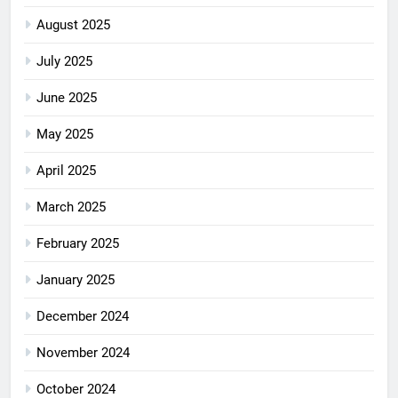
August 2025
July 2025
June 2025
May 2025
April 2025
March 2025
February 2025
January 2025
December 2024
November 2024
October 2024