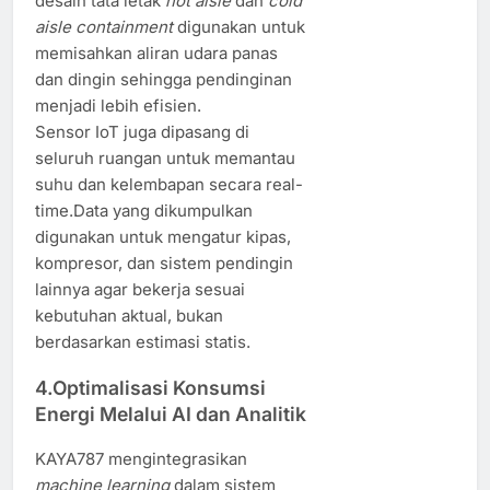
desain tata letak
hot aisle
dan
cold
aisle containment
digunakan untuk
memisahkan aliran udara panas
dan dingin sehingga pendinginan
menjadi lebih efisien.
Sensor IoT juga dipasang di
seluruh ruangan untuk memantau
suhu dan kelembapan secara real-
time.Data yang dikumpulkan
digunakan untuk mengatur kipas,
kompresor, dan sistem pendingin
lainnya agar bekerja sesuai
kebutuhan aktual, bukan
berdasarkan estimasi statis.
4.Optimalisasi Konsumsi
Energi Melalui AI dan Analitik
KAYA787 mengintegrasikan
machine learning
dalam sistem