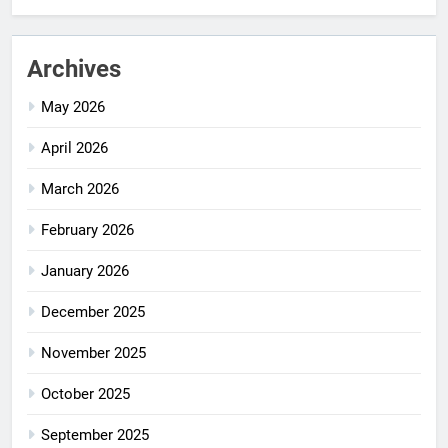
Archives
May 2026
April 2026
March 2026
February 2026
January 2026
December 2025
November 2025
October 2025
September 2025