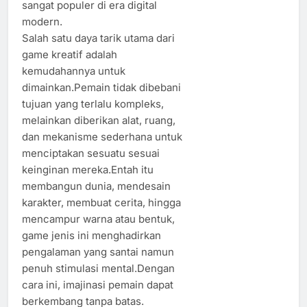
sangat populer di era digital
modern.
Salah satu daya tarik utama dari
game kreatif adalah
kemudahannya untuk
dimainkan.Pemain tidak dibebani
tujuan yang terlalu kompleks,
melainkan diberikan alat, ruang,
dan mekanisme sederhana untuk
menciptakan sesuatu sesuai
keinginan mereka.Entah itu
membangun dunia, mendesain
karakter, membuat cerita, hingga
mencampur warna atau bentuk,
game jenis ini menghadirkan
pengalaman yang santai namun
penuh stimulasi mental.Dengan
cara ini, imajinasi pemain dapat
berkembang tanpa batas.