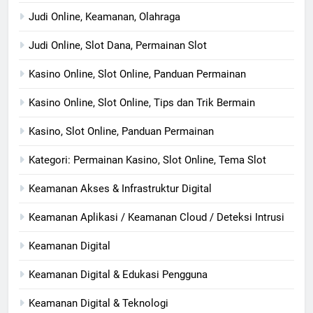
Judi Online, Keamanan, Olahraga
Judi Online, Slot Dana, Permainan Slot
Kasino Online, Slot Online, Panduan Permainan
Kasino Online, Slot Online, Tips dan Trik Bermain
Kasino, Slot Online, Panduan Permainan
Kategori: Permainan Kasino, Slot Online, Tema Slot
Keamanan Akses & Infrastruktur Digital
Keamanan Aplikasi / Keamanan Cloud / Deteksi Intrusi
Keamanan Digital
Keamanan Digital & Edukasi Pengguna
Keamanan Digital & Teknologi