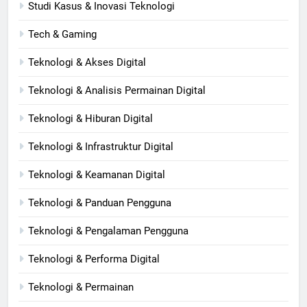
Studi Kasus & Inovasi Teknologi
Tech & Gaming
Teknologi & Akses Digital
Teknologi & Analisis Permainan Digital
Teknologi & Hiburan Digital
Teknologi & Infrastruktur Digital
Teknologi & Keamanan Digital
Teknologi & Panduan Pengguna
Teknologi & Pengalaman Pengguna
Teknologi & Performa Digital
Teknologi & Permainan