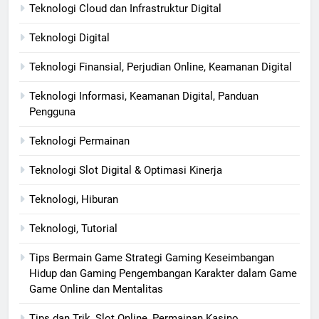
Teknologi Cloud dan Infrastruktur Digital
Teknologi Digital
Teknologi Finansial, Perjudian Online, Keamanan Digital
Teknologi Informasi, Keamanan Digital, Panduan
Pengguna
Teknologi Permainan
Teknologi Slot Digital & Optimasi Kinerja
Teknologi, Hiburan
Teknologi, Tutorial
Tips Bermain Game Strategi Gaming Keseimbangan
Hidup dan Gaming Pengembangan Karakter dalam Game
Game Online dan Mentalitas
Tips dan Trik, Slot Online, Permainan Kasino