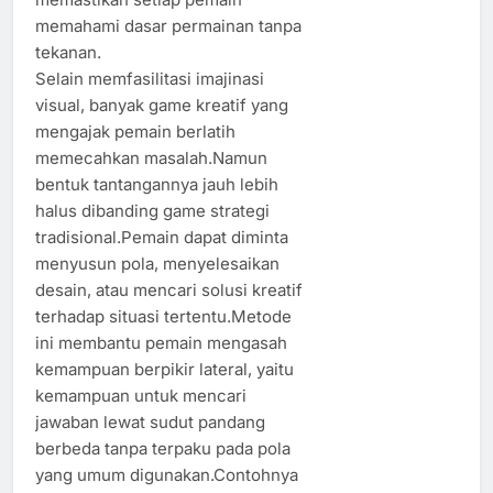
memahami dasar permainan tanpa
tekanan.
Selain memfasilitasi imajinasi
visual, banyak game kreatif yang
mengajak pemain berlatih
memecahkan masalah.Namun
bentuk tantangannya jauh lebih
halus dibanding game strategi
tradisional.Pemain dapat diminta
menyusun pola, menyelesaikan
desain, atau mencari solusi kreatif
terhadap situasi tertentu.Metode
ini membantu pemain mengasah
kemampuan berpikir lateral, yaitu
kemampuan untuk mencari
jawaban lewat sudut pandang
berbeda tanpa terpaku pada pola
yang umum digunakan.Contohnya