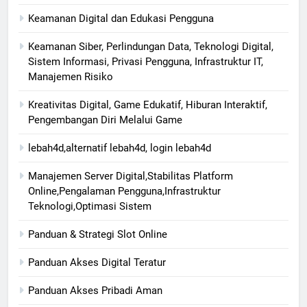
Keamanan Digital dan Edukasi Pengguna
Keamanan Siber, Perlindungan Data, Teknologi Digital,
Sistem Informasi, Privasi Pengguna, Infrastruktur IT,
Manajemen Risiko
Kreativitas Digital, Game Edukatif, Hiburan Interaktif,
Pengembangan Diri Melalui Game
lebah4d,alternatif lebah4d, login lebah4d
Manajemen Server Digital,Stabilitas Platform
Online,Pengalaman Pengguna,Infrastruktur
Teknologi,Optimasi Sistem
Panduan & Strategi Slot Online
Panduan Akses Digital Teratur
Panduan Akses Pribadi Aman