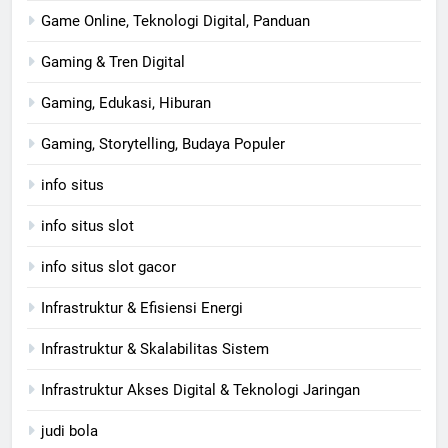
Game Online, Teknologi Digital, Panduan
Gaming & Tren Digital
Gaming, Edukasi, Hiburan
Gaming, Storytelling, Budaya Populer
info situs
info situs slot
info situs slot gacor
Infrastruktur & Efisiensi Energi
Infrastruktur & Skalabilitas Sistem
Infrastruktur Akses Digital & Teknologi Jaringan
judi bola