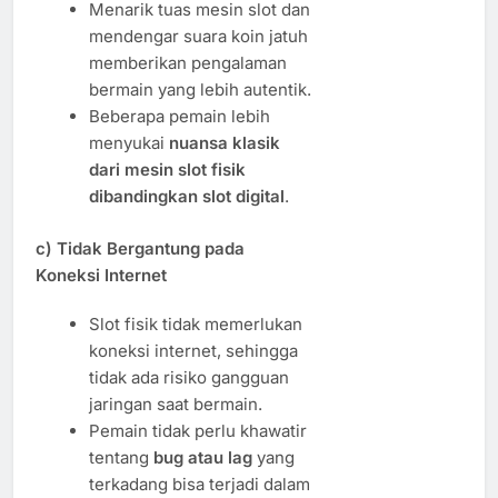
Menarik tuas mesin slot dan
mendengar suara koin jatuh
memberikan pengalaman
bermain yang lebih autentik.
Beberapa pemain lebih
menyukai
nuansa klasik
dari mesin slot fisik
dibandingkan slot digital
.
c) Tidak Bergantung pada
Koneksi Internet
Slot fisik tidak memerlukan
koneksi internet, sehingga
tidak ada risiko gangguan
jaringan saat bermain.
Pemain tidak perlu khawatir
tentang
bug atau lag
yang
terkadang bisa terjadi dalam