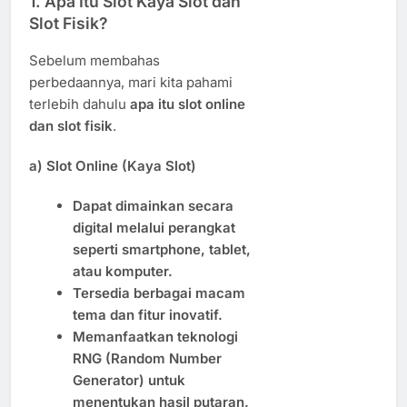
1.
Apa Itu Slot Kaya Slot dan
Slot Fisik?
Sebelum membahas
perbedaannya, mari kita pahami
terlebih dahulu
apa itu slot online
dan slot fisik
.
a) Slot Online (Kaya Slot)
Dapat dimainkan secara
digital melalui perangkat
seperti smartphone, tablet,
atau komputer.
Tersedia berbagai macam
tema dan fitur inovatif.
Memanfaatkan teknologi
RNG (Random Number
Generator) untuk
menentukan hasil putaran.