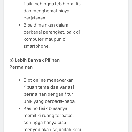
fisik, sehingga lebih praktis
dan menghemat biaya
perjalanan.
Bisa dimainkan dalam
berbagai perangkat, baik di
komputer maupun di
smartphone.
b) Lebih Banyak Pilihan
Permainan
Slot online menawarkan
ribuan tema dan variasi
permainan
dengan fitur
unik yang berbeda-beda.
Kasino fisik biasanya
memiliki ruang terbatas,
sehingga hanya bisa
menyediakan sejumlah kecil