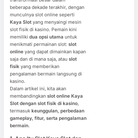
beberapa dekade terakhir, dengan
munculnya slot online seperti
Kaya Slot
yang menyaingi mesin
slot fisik di kasino. Pemain kini
memiliki
dua opsi utama
untuk
menikmati permainan slot:
slot
online
yang dapat dimainkan kapan
saja dan di mana saja, atau
slot
fisik
yang memberikan
pengalaman bermain langsung di
kasino.
Dalam artikel ini, kita akan
membandingkan
slot online Kaya
Slot dengan slot fisik di kasino
,
termasuk
keunggulan, perbedaan
gameplay, fitur, serta pengalaman
bermain
.