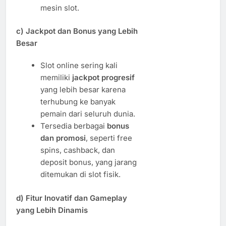
mesin slot.
c) Jackpot dan Bonus yang Lebih
Besar
Slot online sering kali
memiliki
jackpot progresif
yang lebih besar karena
terhubung ke banyak
pemain dari seluruh dunia.
Tersedia berbagai
bonus
dan promosi
, seperti free
spins, cashback, dan
deposit bonus, yang jarang
ditemukan di slot fisik.
d) Fitur Inovatif dan Gameplay
yang Lebih Dinamis