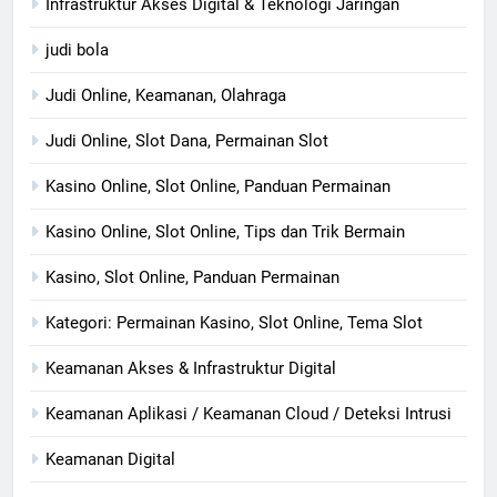
Infrastruktur Akses Digital & Teknologi Jaringan
judi bola
Judi Online, Keamanan, Olahraga
Judi Online, Slot Dana, Permainan Slot
Kasino Online, Slot Online, Panduan Permainan
Kasino Online, Slot Online, Tips dan Trik Bermain
Kasino, Slot Online, Panduan Permainan
Kategori: Permainan Kasino, Slot Online, Tema Slot
Keamanan Akses & Infrastruktur Digital
Keamanan Aplikasi / Keamanan Cloud / Deteksi Intrusi
Keamanan Digital