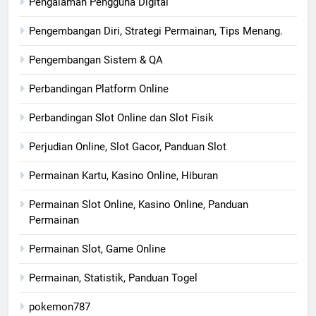
Pengalaman Pengguna Digital
Pengembangan Diri, Strategi Permainan, Tips Menang.
Pengembangan Sistem & QA
Perbandingan Platform Online
Perbandingan Slot Online dan Slot Fisik
Perjudian Online, Slot Gacor, Panduan Slot
Permainan Kartu, Kasino Online, Hiburan
Permainan Slot Online, Kasino Online, Panduan
Permainan
Permainan Slot, Game Online
Permainan, Statistik, Panduan Togel
pokemon787