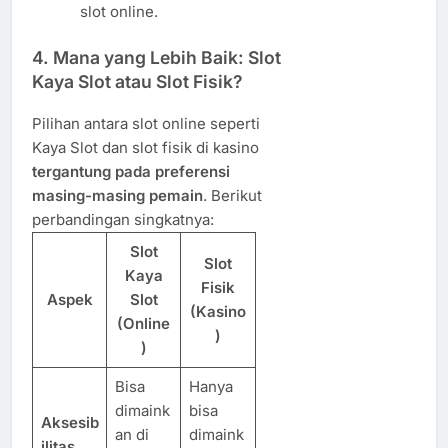
slot online.
4.
Mana yang Lebih Baik: Slot
Kaya Slot atau Slot Fisik?
Pilihan antara slot online seperti
Kaya Slot dan slot fisik di kasino
tergantung pada preferensi
masing-masing pemain
. Berikut
perbandingan singkatnya:
Slot
Slot
Kaya
Fisik
Aspek
Slot
(Kasino
(Online
)
)
Bisa
Hanya
dimaink
bisa
Aksesib
an di
dimaink
ilitas