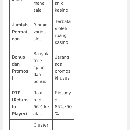
mana
an di
saja
kasino
Terbata
Jumlah
Ribuan
s oleh
Permai
variasi
ruang
nan
slot
kasino
Banyak
Bonus
Jarang
free
dan
ada
spins
Promos
promosi
dan
i
khusus
bonus
RTP
Rata-
Biasany
(Return
rata
a
to
96% ke
85%-90
Player)
atas
%
Cluster