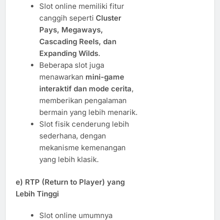
Slot online memiliki fitur
canggih seperti
Cluster
Pays, Megaways,
Cascading Reels, dan
Expanding Wilds
.
Beberapa slot juga
menawarkan
mini-game
interaktif dan mode cerita
,
memberikan pengalaman
bermain yang lebih menarik.
Slot fisik cenderung lebih
sederhana, dengan
mekanisme kemenangan
yang lebih klasik.
e) RTP (Return to Player) yang
Lebih Tinggi
Slot online umumnya