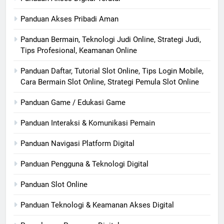
Panduan Akses Pribadi Aman
Panduan Bermain, Teknologi Judi Online, Strategi Judi,
Tips Profesional, Keamanan Online
Panduan Daftar, Tutorial Slot Online, Tips Login Mobile,
Cara Bermain Slot Online, Strategi Pemula Slot Online
Panduan Game / Edukasi Game
Panduan Interaksi & Komunikasi Pemain
Panduan Navigasi Platform Digital
Panduan Pengguna & Teknologi Digital
Panduan Slot Online
Panduan Teknologi & Keamanan Akses Digital