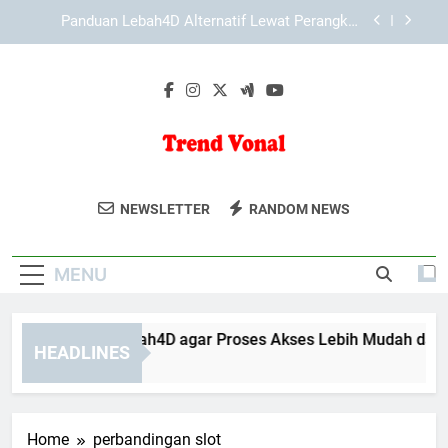
Skip
Slot Lebah4D untuk Akses Online yang Lebih
to
Fleksibel dengan Pengalaman Aman dan Praktis
content
Cara Mengatasi LAE138 Login yang Tidak Bisa
Dibuka
Panduan Slot Lebah4D agar Proses Akses Lebih
Mudah dan Teratur
Panduan Lebah4D Alternatif Lewat Perangkat
Pribadi
Trend Vonal
Ikuti Tren Mode Terbaru Di Trend Vonal.
Slot Lebah4D untuk Akses Online yang Lebih
NEWSLETTER
RANDOM NEWS
Fleksibel dengan Pengalaman Aman dan Praktis
Sumber Inspirasi Gaya Untuk
Cara Mengatasi LAE138 Login yang Tidak Bisa
Fashionista.
Dibuka
MENU
nduan Slot Lebah4D agar Proses Akses Lebih Mudah dan Tera
HEADLINES
Months Ago
Home
perbandingan slot