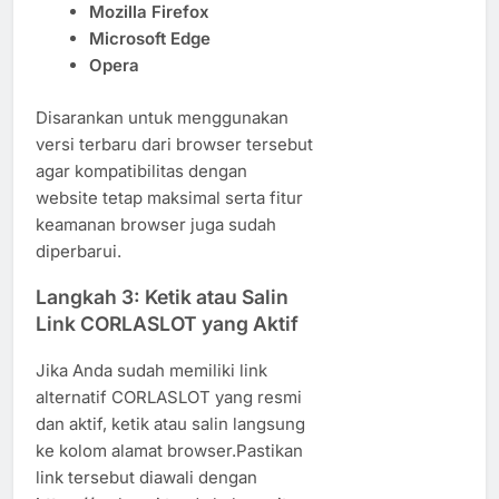
Mozilla Firefox
Microsoft Edge
Opera
Disarankan untuk menggunakan
versi terbaru dari browser tersebut
agar kompatibilitas dengan
website tetap maksimal serta fitur
keamanan browser juga sudah
diperbarui.
Langkah 3: Ketik atau Salin
Link CORLASLOT yang Aktif
Jika Anda sudah memiliki link
alternatif CORLASLOT yang resmi
dan aktif, ketik atau salin langsung
ke kolom alamat browser.Pastikan
link tersebut diawali dengan