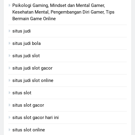
Psikologi Gaming, Mindset dan Mental Gamer,
Kesehatan Mental, Pengembangan Diri Gamer, Tips
Bermain Game Online
situs judi
situs judi bola
situs judi slot
situs judi slot gacor
situs judi slot online
situs slot
situs slot gacor
situs slot gacor hari ini
situs slot online