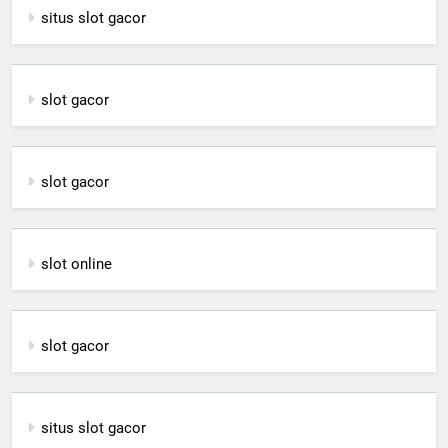
situs slot gacor
slot gacor
slot gacor
slot online
slot gacor
situs slot gacor