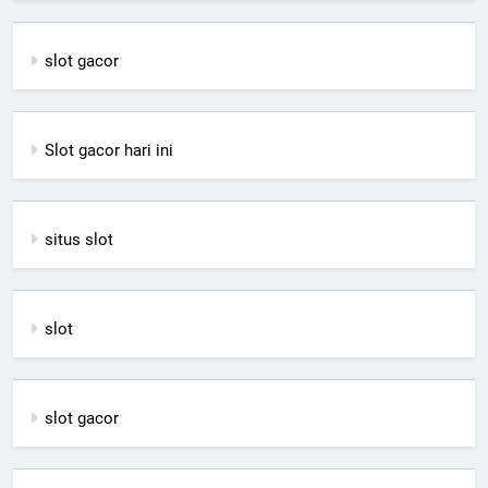
slot gacor
Slot gacor hari ini
situs slot
slot
slot gacor