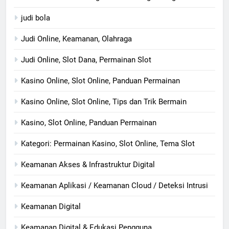
judi bola
Judi Online, Keamanan, Olahraga
Judi Online, Slot Dana, Permainan Slot
Kasino Online, Slot Online, Panduan Permainan
Kasino Online, Slot Online, Tips dan Trik Bermain
Kasino, Slot Online, Panduan Permainan
Kategori: Permainan Kasino, Slot Online, Tema Slot
Keamanan Akses & Infrastruktur Digital
Keamanan Aplikasi / Keamanan Cloud / Deteksi Intrusi
Keamanan Digital
Keamanan Digital & Edukasi Pengguna