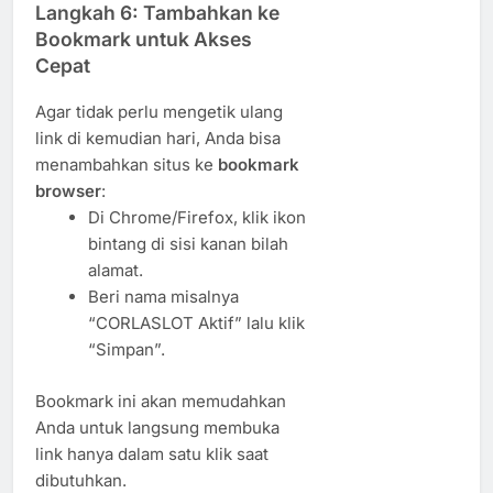
Langkah 6: Tambahkan ke
Bookmark untuk Akses
Cepat
Agar tidak perlu mengetik ulang
link di kemudian hari, Anda bisa
menambahkan situs ke
bookmark
browser
:
Di Chrome/Firefox, klik ikon
bintang di sisi kanan bilah
alamat.
Beri nama misalnya
“CORLASLOT Aktif” lalu klik
“Simpan”.
Bookmark ini akan memudahkan
Anda untuk langsung membuka
link hanya dalam satu klik saat
dibutuhkan.