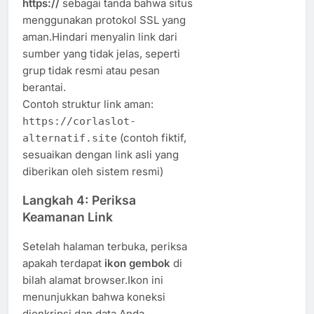
https://
sebagai tanda bahwa situs
menggunakan protokol SSL yang
aman.Hindari menyalin link dari
sumber yang tidak jelas, seperti
grup tidak resmi atau pesan
berantai.
Contoh struktur link aman:
https://corlaslot-
(contoh fiktif,
alternatif.site
sesuaikan dengan link asli yang
diberikan oleh sistem resmi)
Langkah 4: Periksa
Keamanan Link
Setelah halaman terbuka, periksa
apakah terdapat
ikon gembok
di
bilah alamat browser.Ikon ini
menunjukkan bahwa koneksi
dienkripsi dan data Anda