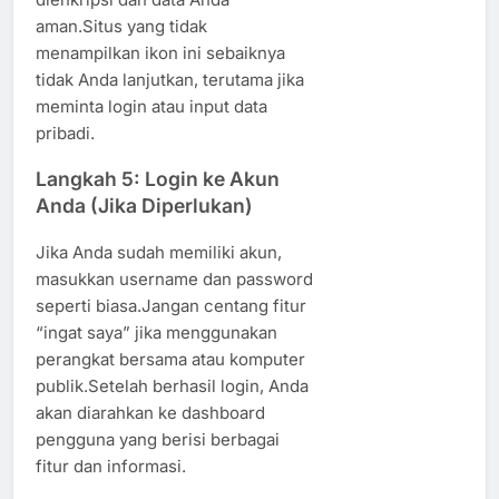
aman.Situs yang tidak
menampilkan ikon ini sebaiknya
tidak Anda lanjutkan, terutama jika
meminta login atau input data
pribadi.
Langkah 5: Login ke Akun
Anda (Jika Diperlukan)
Jika Anda sudah memiliki akun,
masukkan username dan password
seperti biasa.Jangan centang fitur
“ingat saya” jika menggunakan
perangkat bersama atau komputer
publik.Setelah berhasil login, Anda
akan diarahkan ke dashboard
pengguna yang berisi berbagai
fitur dan informasi.