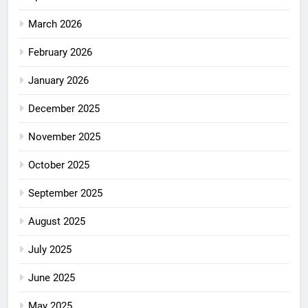
March 2026
February 2026
January 2026
December 2025
November 2025
October 2025
September 2025
August 2025
July 2025
June 2025
May 2025