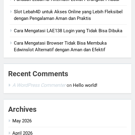
Slot Lebah4D untuk Akses Online yang Lebih Fleksibel
dengan Pengalaman Aman dan Praktis
Cara Mengatasi LAE138 Login yang Tidak Bisa Dibuka
Cara Mengatasi Browser Tidak Bisa Membuka
Edwinslot Alternatif dengan Aman dan Efektif
Recent Comments
A WordPress Commenter
on
Hello world!
Archives
May 2026
April 2026