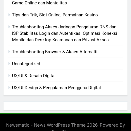
Game Online dan Mentalitas
Tips dan Trik, Slot Online, Permainan Kasino
Troubleshooting Akses Jaringan Pengaturan DNS dan
ISP Stabilitas Login dan Autentikasi Optimasi Koneksi
Mobile dan Desktop Keamanan dan Privasi Akses
Troubleshooting Browser & Akses Alternatif
Uncategorized
UX/UI & Desain Digital
UX/UI Design & Pengalaman Pengguna Digital
Newsmatic - News WordPress Theme 2026. Powered By