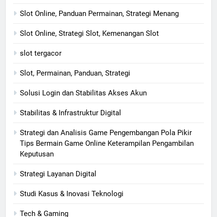
Slot Online, Panduan Permainan, Strategi Menang
Slot Online, Strategi Slot, Kemenangan Slot
slot tergacor
Slot, Permainan, Panduan, Strategi
Solusi Login dan Stabilitas Akses Akun
Stabilitas & Infrastruktur Digital
Strategi dan Analisis Game Pengembangan Pola Pikir
Tips Bermain Game Online Keterampilan Pengambilan
Keputusan
Strategi Layanan Digital
Studi Kasus & Inovasi Teknologi
Tech & Gaming