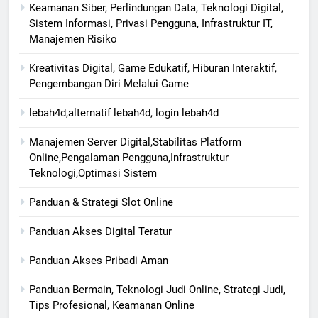
Keamanan Siber, Perlindungan Data, Teknologi Digital,
Sistem Informasi, Privasi Pengguna, Infrastruktur IT,
Manajemen Risiko
Kreativitas Digital, Game Edukatif, Hiburan Interaktif,
Pengembangan Diri Melalui Game
lebah4d,alternatif lebah4d, login lebah4d
Manajemen Server Digital,Stabilitas Platform
Online,Pengalaman Pengguna,Infrastruktur
Teknologi,Optimasi Sistem
Panduan & Strategi Slot Online
Panduan Akses Digital Teratur
Panduan Akses Pribadi Aman
Panduan Bermain, Teknologi Judi Online, Strategi Judi,
Tips Profesional, Keamanan Online