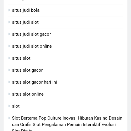
situs judi bola
situs judi slot
situs judi slot gacor
situs judi slot online
situs slot
situs slot gacor
situs slot gacor hari ini
situs slot online
slot
Slot Bertema Pop Culture Inovasi Hiburan Kasino Desain
dan Grafis Slot Pengalaman Pemain Interaktif Evolusi
Slot Digital