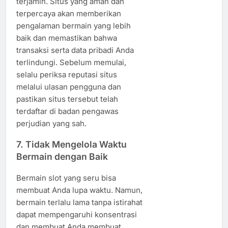
terjamin. Situs yang aman dan
terpercaya akan memberikan
pengalaman bermain yang lebih
baik dan memastikan bahwa
transaksi serta data pribadi Anda
terlindungi. Sebelum memulai,
selalu periksa reputasi situs
melalui ulasan pengguna dan
pastikan situs tersebut telah
terdaftar di badan pengawas
perjudian yang sah.
7. Tidak Mengelola Waktu
Bermain dengan Baik
Bermain slot yang seru bisa
membuat Anda lupa waktu. Namun,
bermain terlalu lama tanpa istirahat
dapat mempengaruhi konsentrasi
dan membuat Anda membuat