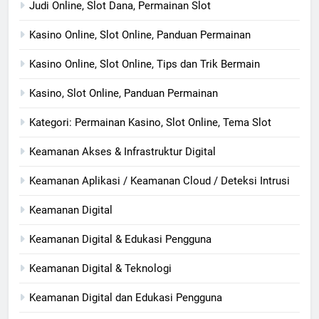
Judi Online, Slot Dana, Permainan Slot
Kasino Online, Slot Online, Panduan Permainan
Kasino Online, Slot Online, Tips dan Trik Bermain
Kasino, Slot Online, Panduan Permainan
Kategori: Permainan Kasino, Slot Online, Tema Slot
Keamanan Akses & Infrastruktur Digital
Keamanan Aplikasi / Keamanan Cloud / Deteksi Intrusi
Keamanan Digital
Keamanan Digital & Edukasi Pengguna
Keamanan Digital & Teknologi
Keamanan Digital dan Edukasi Pengguna