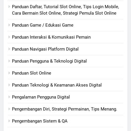
Panduan Daftar, Tutorial Slot Online, Tips Login Mobile,
Cara Bermain Slot Online, Strategi Pemula Slot Online
Panduan Game / Edukasi Game
Panduan Interaksi & Komunikasi Pemain
Panduan Navigasi Platform Digital
Panduan Pengguna & Teknologi Digital
Panduan Slot Online
Panduan Teknologi & Keamanan Akses Digital
Pengalaman Pengguna Digital
Pengembangan Diri, Strategi Permainan, Tips Menang.
Pengembangan Sistem & QA