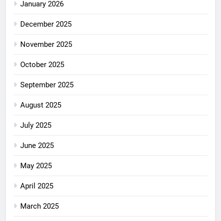
January 2026
December 2025
November 2025
October 2025
September 2025
August 2025
July 2025
June 2025
May 2025
April 2025
March 2025