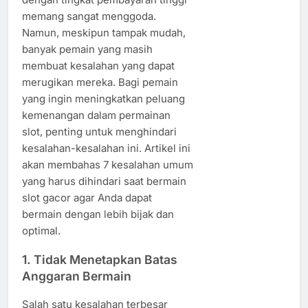
memang sangat menggoda.
Namun, meskipun tampak mudah,
banyak pemain yang masih
membuat kesalahan yang dapat
merugikan mereka. Bagi pemain
yang ingin meningkatkan peluang
kemenangan dalam permainan
slot, penting untuk menghindari
kesalahan-kesalahan ini. Artikel ini
akan membahas 7 kesalahan umum
yang harus dihindari saat bermain
slot gacor agar Anda dapat
bermain dengan lebih bijak dan
optimal.
1. Tidak Menetapkan Batas
Anggaran Bermain
Salah satu kesalahan terbesar