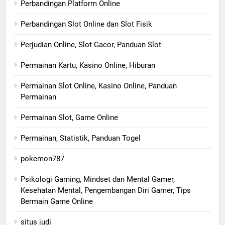
Perbandingan Platform Online
Perbandingan Slot Online dan Slot Fisik
Perjudian Online, Slot Gacor, Panduan Slot
Permainan Kartu, Kasino Online, Hiburan
Permainan Slot Online, Kasino Online, Panduan
Permainan
Permainan Slot, Game Online
Permainan, Statistik, Panduan Togel
pokemon787
Psikologi Gaming, Mindset dan Mental Gamer,
Kesehatan Mental, Pengembangan Diri Gamer, Tips
Bermain Game Online
situs judi