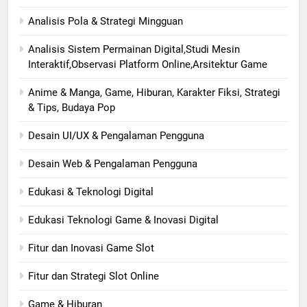
Analisis Pola & Strategi Mingguan
Analisis Sistem Permainan Digital,Studi Mesin
Interaktif,Observasi Platform Online,Arsitektur Game
Anime & Manga, Game, Hiburan, Karakter Fiksi, Strategi
& Tips, Budaya Pop
Desain UI/UX & Pengalaman Pengguna
Desain Web & Pengalaman Pengguna
Edukasi & Teknologi Digital
Edukasi Teknologi Game & Inovasi Digital
Fitur dan Inovasi Game Slot
Fitur dan Strategi Slot Online
Game & Hiburan