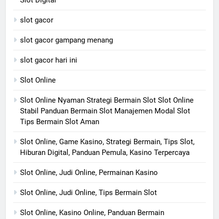
slot gacor
slot gacor gampang menang
slot gacor hari ini
Slot Online
Slot Online Nyaman Strategi Bermain Slot Slot Online
Stabil Panduan Bermain Slot Manajemen Modal Slot
Tips Bermain Slot Aman
Slot Online, Game Kasino, Strategi Bermain, Tips Slot,
Hiburan Digital, Panduan Pemula, Kasino Terpercaya
Slot Online, Judi Online, Permainan Kasino
Slot Online, Judi Online, Tips Bermain Slot
Slot Online, Kasino Online, Panduan Bermain