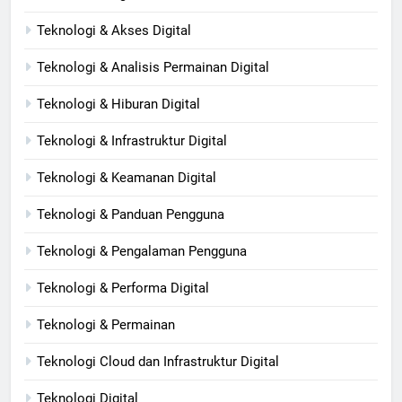
Teknologi & Akses Digital
Teknologi & Analisis Permainan Digital
Teknologi & Hiburan Digital
Teknologi & Infrastruktur Digital
Teknologi & Keamanan Digital
Teknologi & Panduan Pengguna
Teknologi & Pengalaman Pengguna
Teknologi & Performa Digital
Teknologi & Permainan
Teknologi Cloud dan Infrastruktur Digital
Teknologi Digital