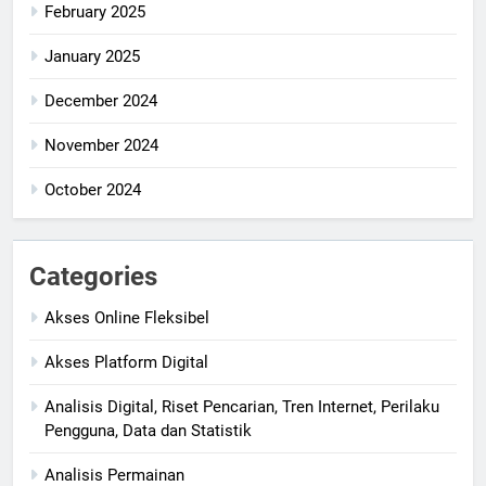
February 2025
January 2025
December 2024
November 2024
October 2024
Categories
Akses Online Fleksibel
Akses Platform Digital
Analisis Digital, Riset Pencarian, Tren Internet, Perilaku
Pengguna, Data dan Statistik
Analisis Permainan