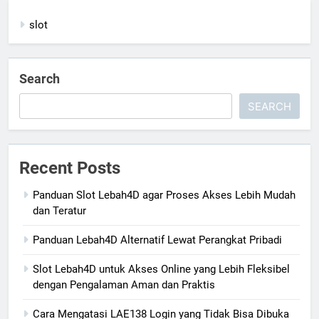
slot
Search
SEARCH
Recent Posts
Panduan Slot Lebah4D agar Proses Akses Lebih Mudah
dan Teratur
Panduan Lebah4D Alternatif Lewat Perangkat Pribadi
Slot Lebah4D untuk Akses Online yang Lebih Fleksibel
dengan Pengalaman Aman dan Praktis
Cara Mengatasi LAE138 Login yang Tidak Bisa Dibuka