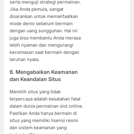
serta menguji strategi permainan.
Jika Anda pemula, sangat
disarankan untuk memanfaatkan
mode demo sebelum bermain
dengan uang sungguhan. Hal ini
juga bisa membantu Anda merasa
lebih nyaman dan mengurangi
kecemasan saat bermain dengan
taruhan nyata.
6. Mengabaikan Keamanan
dan Keandalan Situs
Memilih situs yang tidak
terpercaya adalah kesalahan fatal
dalam dunia permainan slot online.
Pastikan Anda hanya bermain di
situs yang memiliki lisensi resmi
dan sistem keamanan yang