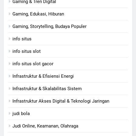
Gaming & Tren Digital
Gaming, Edukasi, Hiburan
Gaming, Storytelling, Budaya Populer
info situs
info situs slot
info situs slot gacor
Infrastruktur & Efisiensi Energi
Infrastruktur & Skalabilitas Sistem
Infrastruktur Akses Digital & Teknologi Jaringan
judi bola
Judi Online, Keamanan, Olahraga