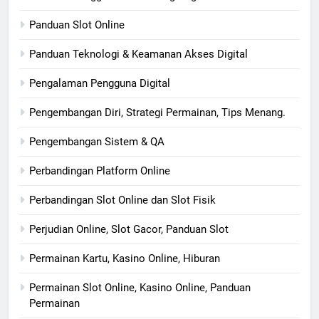
Panduan Slot Online
Panduan Teknologi & Keamanan Akses Digital
Pengalaman Pengguna Digital
Pengembangan Diri, Strategi Permainan, Tips Menang.
Pengembangan Sistem & QA
Perbandingan Platform Online
Perbandingan Slot Online dan Slot Fisik
Perjudian Online, Slot Gacor, Panduan Slot
Permainan Kartu, Kasino Online, Hiburan
Permainan Slot Online, Kasino Online, Panduan
Permainan