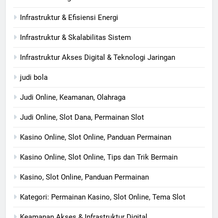
Infrastruktur & Efisiensi Energi
Infrastruktur & Skalabilitas Sistem
Infrastruktur Akses Digital & Teknologi Jaringan
judi bola
Judi Online, Keamanan, Olahraga
Judi Online, Slot Dana, Permainan Slot
Kasino Online, Slot Online, Panduan Permainan
Kasino Online, Slot Online, Tips dan Trik Bermain
Kasino, Slot Online, Panduan Permainan
Kategori: Permainan Kasino, Slot Online, Tema Slot
Keamanan Akses & Infrastruktur Digital