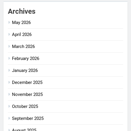
Archives
May 2026
April 2026
March 2026
February 2026
January 2026
December 2025
November 2025
October 2025
September 2025
August 2025