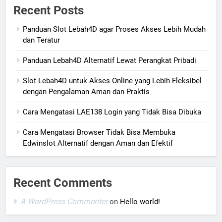
Recent Posts
Panduan Slot Lebah4D agar Proses Akses Lebih Mudah
dan Teratur
Panduan Lebah4D Alternatif Lewat Perangkat Pribadi
Slot Lebah4D untuk Akses Online yang Lebih Fleksibel
dengan Pengalaman Aman dan Praktis
Cara Mengatasi LAE138 Login yang Tidak Bisa Dibuka
Cara Mengatasi Browser Tidak Bisa Membuka
Edwinslot Alternatif dengan Aman dan Efektif
Recent Comments
A WordPress Commenter
on
Hello world!