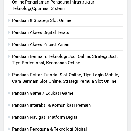
Online,Pengalaman Pengguna,Infrastruktur
Teknologi,Optimasi Sistem
Panduan & Strategi Slot Online
Panduan Akses Digital Teratur
Panduan Akses Pribadi Aman
Panduan Bermain, Teknologi Judi Online, Strategi Judi,
Tips Profesional, Keamanan Online
Panduan Daftar, Tutorial Slot Online, Tips Login Mobile,
Cara Bermain Slot Online, Strategi Pemula Slot Online
Panduan Game / Edukasi Game
Panduan Interaksi & Komunikasi Pemain
Panduan Navigasi Platform Digital
Panduan Pengguna & Teknologi Digital