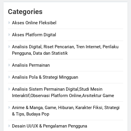
Categories
Akses Online Fleksibel
Akses Platform Digital
Analisis Digital, Riset Pencarian, Tren Internet, Perilaku
Pengguna, Data dan Statistik
Analisis Permainan
Analisis Pola & Strategi Mingguan
Analisis Sistem Permainan Digital,Studi Mesin
Interaktif,Observasi Platform Online,Arsitektur Game
Anime & Manga, Game, Hiburan, Karakter Fiksi, Strategi
& Tips, Budaya Pop
Desain UI/UX & Pengalaman Pengguna