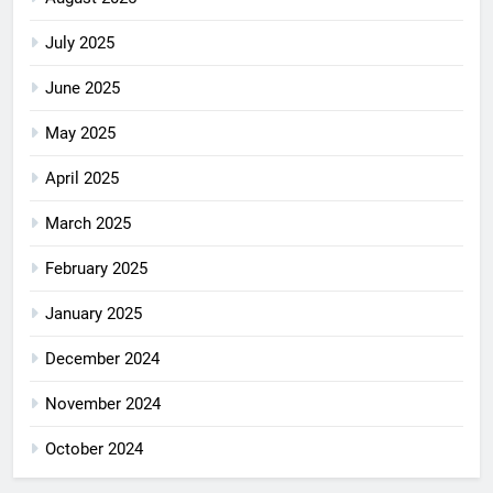
July 2025
June 2025
May 2025
April 2025
March 2025
February 2025
January 2025
December 2024
November 2024
October 2024