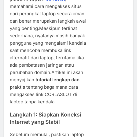
memahami cara mengakses situs
dari perangkat laptop secara aman
dan benar merupakan langkah awal
yang penting.Meskipun terlihat
sederhana, nyatanya masih banyak
pengguna yang mengalami kendala
saat mencoba membuka link
alternatif dari laptop, terutama jika
ada pembatasan jaringan atau
perubahan domain.Artikel ini akan
menyajikan
tutorial lengkap dan
praktis
tentang bagaimana cara
mengakses link CORLASLOT di
laptop tanpa kendala.
Langkah 1: Siapkan Koneksi
Internet yang Stabil
Sebelum memulai, pastikan laptop