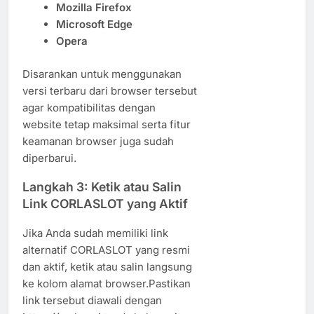
Mozilla Firefox
Microsoft Edge
Opera
Disarankan untuk menggunakan
versi terbaru dari browser tersebut
agar kompatibilitas dengan
website tetap maksimal serta fitur
keamanan browser juga sudah
diperbarui.
Langkah 3: Ketik atau Salin
Link CORLASLOT yang Aktif
Jika Anda sudah memiliki link
alternatif CORLASLOT yang resmi
dan aktif, ketik atau salin langsung
ke kolom alamat browser.Pastikan
link tersebut diawali dengan