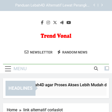
Skip
Slot Lebah4D untuk Akses Online yang Lebih
to
Fleksibel dengan Pengalaman Aman dan Praktis
content
Cara Mengatasi LAE138 Login yang Tidak Bisa
Dibuka
Panduan Slot Lebah4D agar Proses Akses Lebih
Mudah dan Teratur
Panduan Lebah4D Alternatif Lewat Perangkat
Pribadi
Trend Vonal
Ikuti Tren Mode Terbaru Di Trend Vonal.
Slot Lebah4D untuk Akses Online yang Lebih
NEWSLETTER
RANDOM NEWS
Fleksibel dengan Pengalaman Aman dan Praktis
Sumber Inspirasi Gaya Untuk
Cara Mengatasi LAE138 Login yang Tidak Bisa
Fashionista.
Dibuka
MENU
nduan Slot Lebah4D agar Proses Akses Lebih Mudah dan Ter
HEADLINES
Months Ago
Home
link alternatif corlaslot