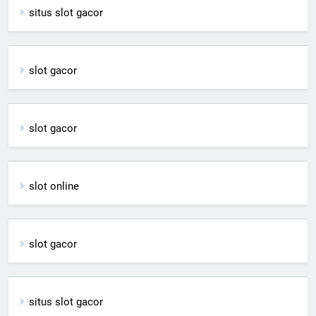
situs slot gacor
slot gacor
slot gacor
slot online
slot gacor
situs slot gacor