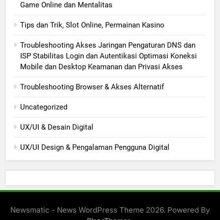
Game Online dan Mentalitas
Tips dan Trik, Slot Online, Permainan Kasino
Troubleshooting Akses Jaringan Pengaturan DNS dan
ISP Stabilitas Login dan Autentikasi Optimasi Koneksi
Mobile dan Desktop Keamanan dan Privasi Akses
Troubleshooting Browser & Akses Alternatif
Uncategorized
UX/UI & Desain Digital
UX/UI Design & Pengalaman Pengguna Digital
Newsmatic - News WordPress Theme 2026. Powered By