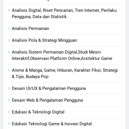
Analisis Digital, Riset Pencarian, Tren Internet, Perilaku
Pengguna, Data dan Statistik
Analisis Permainan
Analisis Pola & Strategi Mingguan
Analisis Sistem Permainan Digital,Studi Mesin
Interaktif,Observasi Platform Online,Arsitektur Game
Anime & Manga, Game, Hiburan, Karakter Fiksi, Strategi
& Tips, Budaya Pop
Desain UI/UX & Pengalaman Pengguna
Desain Web & Pengalaman Pengguna
Edukasi & Teknologi Digital
Edukasi Teknologi Game & Inovasi Digital