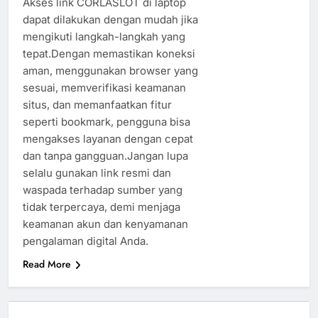
Akses link CORLASLOT di laptop
dapat dilakukan dengan mudah jika
mengikuti langkah-langkah yang
tepat.Dengan memastikan koneksi
aman, menggunakan browser yang
sesuai, memverifikasi keamanan
situs, dan memanfaatkan fitur
seperti bookmark, pengguna bisa
mengakses layanan dengan cepat
dan tanpa gangguan.Jangan lupa
selalu gunakan link resmi dan
waspada terhadap sumber yang
tidak terpercaya, demi menjaga
keamanan akun dan kenyamanan
pengalaman digital Anda.
Read More