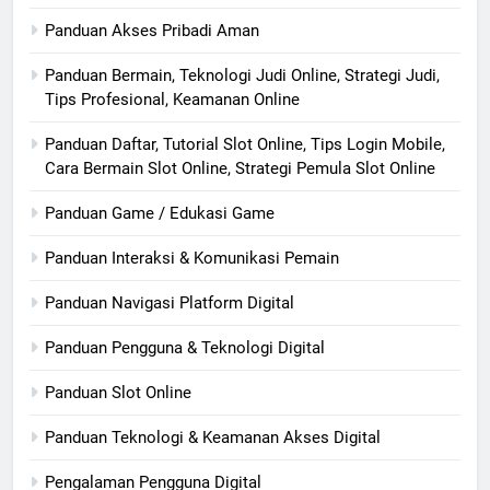
Panduan Akses Pribadi Aman
Panduan Bermain, Teknologi Judi Online, Strategi Judi,
Tips Profesional, Keamanan Online
Panduan Daftar, Tutorial Slot Online, Tips Login Mobile,
Cara Bermain Slot Online, Strategi Pemula Slot Online
Panduan Game / Edukasi Game
Panduan Interaksi & Komunikasi Pemain
Panduan Navigasi Platform Digital
Panduan Pengguna & Teknologi Digital
Panduan Slot Online
Panduan Teknologi & Keamanan Akses Digital
Pengalaman Pengguna Digital