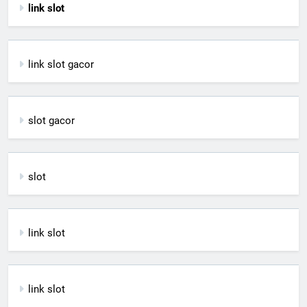
link slot
link slot gacor
slot gacor
slot
link slot
link slot