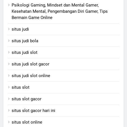
Psikologi Gaming, Mindset dan Mental Gamer,
Kesehatan Mental, Pengembangan Diri Gamer, Tips
Bermain Game Online
situs judi
situs judi bola
situs judi slot
situs judi slot gacor
situs judi slot online
situs slot
situs slot gacor
situs slot gacor hari ini
situs slot online