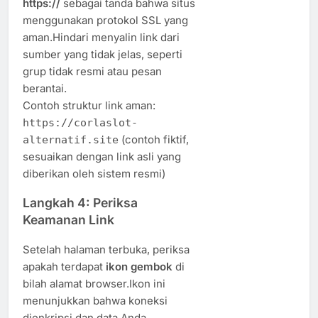
https://
sebagai tanda bahwa situs
menggunakan protokol SSL yang
aman.Hindari menyalin link dari
sumber yang tidak jelas, seperti
grup tidak resmi atau pesan
berantai.
Contoh struktur link aman:
https://corlaslot-
(contoh fiktif,
alternatif.site
sesuaikan dengan link asli yang
diberikan oleh sistem resmi)
Langkah 4: Periksa
Keamanan Link
Setelah halaman terbuka, periksa
apakah terdapat
ikon gembok
di
bilah alamat browser.Ikon ini
menunjukkan bahwa koneksi
dienkripsi dan data Anda