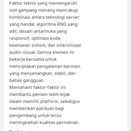
Faktor teknis yang memengaruhi
slot gampang menang mencakup
kombinasi antara teknologi server
yang handal, algoritma RNG yang
adil, desain antarmuka yang
responsif, optimasi kode,
keamanan sistem, dan sinkronisasi
audio-visual. Semua elemen ini
bekerja bersama untuk
menciptakan pengalaman bermain
yang menyenangkan, stabil, dan
bebas gangguan.
Memahami faktor-faktor ini
membantu pemain lebih bijak
dalam memilih platform, sekaligus
memberikan panduan bagi
pengembang untuk terus
meningkatkan kualitas permainan.