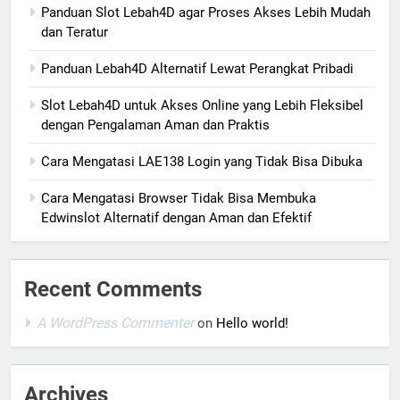
Panduan Slot Lebah4D agar Proses Akses Lebih Mudah
dan Teratur
Panduan Lebah4D Alternatif Lewat Perangkat Pribadi
Slot Lebah4D untuk Akses Online yang Lebih Fleksibel
dengan Pengalaman Aman dan Praktis
Cara Mengatasi LAE138 Login yang Tidak Bisa Dibuka
Cara Mengatasi Browser Tidak Bisa Membuka
Edwinslot Alternatif dengan Aman dan Efektif
Recent Comments
A WordPress Commenter
on
Hello world!
Archives