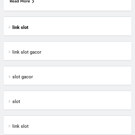
Read More
link slot
link slot gacor
slot gacor
slot
link slot