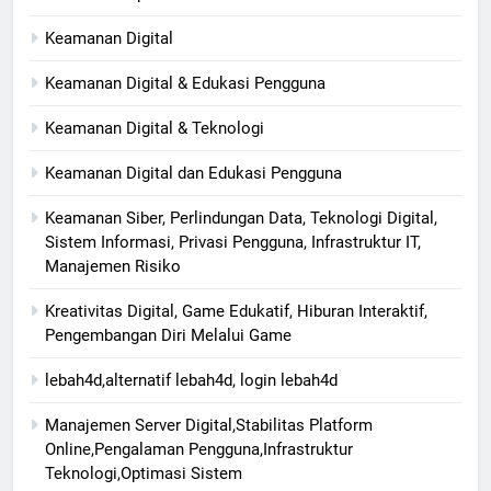
Keamanan Digital
Keamanan Digital & Edukasi Pengguna
Keamanan Digital & Teknologi
Keamanan Digital dan Edukasi Pengguna
Keamanan Siber, Perlindungan Data, Teknologi Digital,
Sistem Informasi, Privasi Pengguna, Infrastruktur IT,
Manajemen Risiko
Kreativitas Digital, Game Edukatif, Hiburan Interaktif,
Pengembangan Diri Melalui Game
lebah4d,alternatif lebah4d, login lebah4d
Manajemen Server Digital,Stabilitas Platform
Online,Pengalaman Pengguna,Infrastruktur
Teknologi,Optimasi Sistem