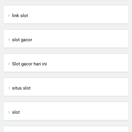
link slot
slot gacor
Slot gacor hari ini
situs slot
slot