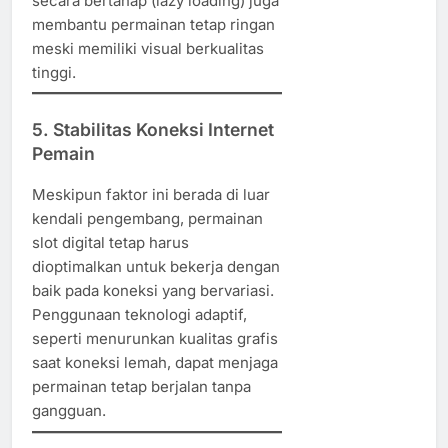
secara bertahap (lazy loading) juga
membantu permainan tetap ringan
meski memiliki visual berkualitas
tinggi.
5. Stabilitas Koneksi Internet
Pemain
Meskipun faktor ini berada di luar
kendali pengembang, permainan
slot digital tetap harus
dioptimalkan untuk bekerja dengan
baik pada koneksi yang bervariasi.
Penggunaan teknologi adaptif,
seperti menurunkan kualitas grafis
saat koneksi lemah, dapat menjaga
permainan tetap berjalan tanpa
gangguan.