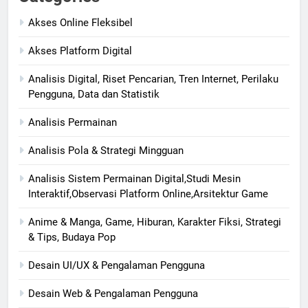
Akses Online Fleksibel
Akses Platform Digital
Analisis Digital, Riset Pencarian, Tren Internet, Perilaku
Pengguna, Data dan Statistik
Analisis Permainan
Analisis Pola & Strategi Mingguan
Analisis Sistem Permainan Digital,Studi Mesin
Interaktif,Observasi Platform Online,Arsitektur Game
Anime & Manga, Game, Hiburan, Karakter Fiksi, Strategi
& Tips, Budaya Pop
Desain UI/UX & Pengalaman Pengguna
Desain Web & Pengalaman Pengguna