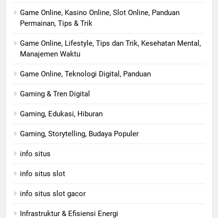
Game Online, Kasino Online, Slot Online, Panduan
Permainan, Tips & Trik
Game Online, Lifestyle, Tips dan Trik, Kesehatan Mental,
Manajemen Waktu
Game Online, Teknologi Digital, Panduan
Gaming & Tren Digital
Gaming, Edukasi, Hiburan
Gaming, Storytelling, Budaya Populer
info situs
info situs slot
info situs slot gacor
Infrastruktur & Efisiensi Energi