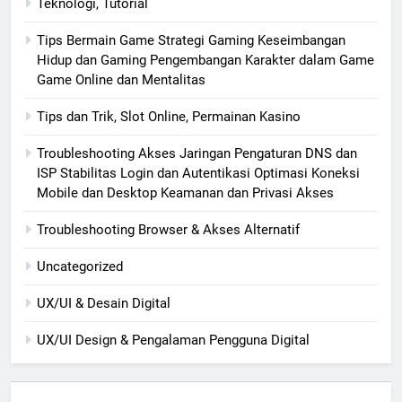
Teknologi, Tutorial
Tips Bermain Game Strategi Gaming Keseimbangan
Hidup dan Gaming Pengembangan Karakter dalam Game
Game Online dan Mentalitas
Tips dan Trik, Slot Online, Permainan Kasino
Troubleshooting Akses Jaringan Pengaturan DNS dan
ISP Stabilitas Login dan Autentikasi Optimasi Koneksi
Mobile dan Desktop Keamanan dan Privasi Akses
Troubleshooting Browser & Akses Alternatif
Uncategorized
UX/UI & Desain Digital
UX/UI Design & Pengalaman Pengguna Digital