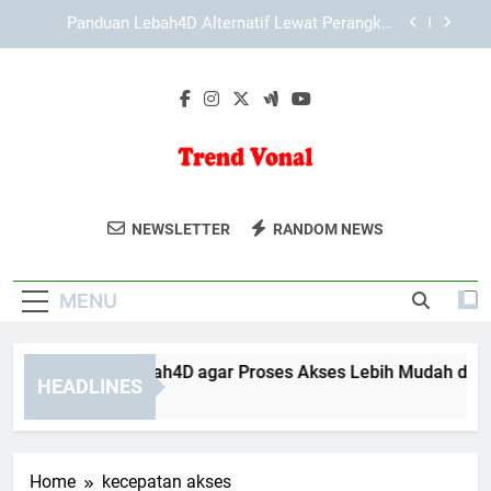
Skip
Slot Lebah4D untuk Akses Online yang Lebih
to
Fleksibel dengan Pengalaman Aman dan Praktis
content
Cara Mengatasi LAE138 Login yang Tidak Bisa
Dibuka
Panduan Slot Lebah4D agar Proses Akses Lebih
Mudah dan Teratur
Panduan Lebah4D Alternatif Lewat Perangkat
Pribadi
Trend Vonal
Ikuti Tren Mode Terbaru Di Trend Vonal.
Slot Lebah4D untuk Akses Online yang Lebih
NEWSLETTER
RANDOM NEWS
Fleksibel dengan Pengalaman Aman dan Praktis
Sumber Inspirasi Gaya Untuk
Cara Mengatasi LAE138 Login yang Tidak Bisa
Fashionista.
Dibuka
MENU
anduan Slot Lebah4D agar Proses Akses Lebih Mudah dan Te
HEADLINES
 Months Ago
Home
kecepatan akses