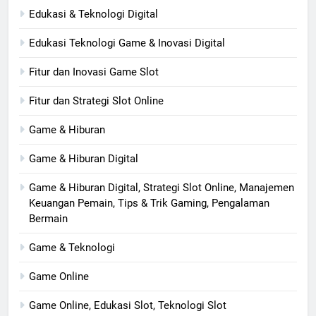
Edukasi & Teknologi Digital
Edukasi Teknologi Game & Inovasi Digital
Fitur dan Inovasi Game Slot
Fitur dan Strategi Slot Online
Game & Hiburan
Game & Hiburan Digital
Game & Hiburan Digital, Strategi Slot Online, Manajemen
Keuangan Pemain, Tips & Trik Gaming, Pengalaman
Bermain
Game & Teknologi
Game Online
Game Online, Edukasi Slot, Teknologi Slot