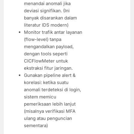
menandai anomali jika
deviasi signifikan. (Ini
banyak disarankan dalam
literatur IDS modern)
Monitor trafik antar layanan
(flow-level) tanpa
mengandalkan payload,
dengan tools seperti
CICFlowMeter untuk
ekstraksi fitur jaringan.
Gunakan pipeline alert &
korelasi: ketika suatu
anomali terdeteksi di login,
sistem memicu
pemeriksaan lebih lanjut
(misalnya verifikasi MFA
ulang atau penguncian
sementara)