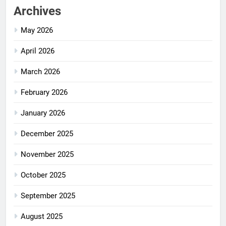
Archives
May 2026
April 2026
March 2026
February 2026
January 2026
December 2025
November 2025
October 2025
September 2025
August 2025