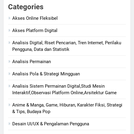
Categories
Akses Online Fleksibel
Akses Platform Digital
Analisis Digital, Riset Pencarian, Tren Internet, Perilaku
Pengguna, Data dan Statistik
Analisis Permainan
Analisis Pola & Strategi Mingguan
Analisis Sistem Permainan Digital,Studi Mesin
Interaktif,Observasi Platform Online,Arsitektur Game
Anime & Manga, Game, Hiburan, Karakter Fiksi, Strategi
& Tips, Budaya Pop
Desain UI/UX & Pengalaman Pengguna