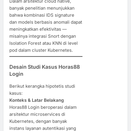
Dalam arsitektur cloud native,
banyak penelitian menunjukkan
bahwa kombinasi IDS signature
dan models berbasis anomali dapat
meningkatkan efektivitas —
misalnya integrasi Snort dengan
Isolation Forest atau KNN di level
pod dalam cluster Kubernetes.
Desain Studi Kasus Horas88
Login
Berikut kerangka hipotetis studi
kasus:
Konteks & Latar Belakang
Horas88 Login beroperasi dalam
arsitektur microservices di
Kubernetes, dengan banyak
instans layanan autentikasi yang