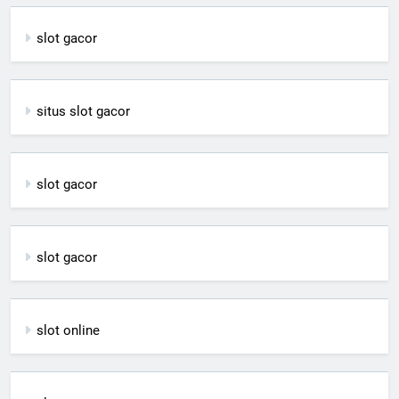
slot gacor
situs slot gacor
slot gacor
slot gacor
slot online