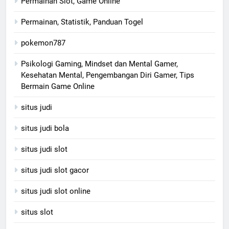
Permainan Slot, Game Online
Permainan, Statistik, Panduan Togel
pokemon787
Psikologi Gaming, Mindset dan Mental Gamer,
Kesehatan Mental, Pengembangan Diri Gamer, Tips
Bermain Game Online
situs judi
situs judi bola
situs judi slot
situs judi slot gacor
situs judi slot online
situs slot