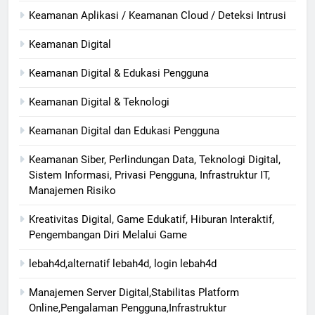
Keamanan Aplikasi / Keamanan Cloud / Deteksi Intrusi
Keamanan Digital
Keamanan Digital & Edukasi Pengguna
Keamanan Digital & Teknologi
Keamanan Digital dan Edukasi Pengguna
Keamanan Siber, Perlindungan Data, Teknologi Digital,
Sistem Informasi, Privasi Pengguna, Infrastruktur IT,
Manajemen Risiko
Kreativitas Digital, Game Edukatif, Hiburan Interaktif,
Pengembangan Diri Melalui Game
lebah4d,alternatif lebah4d, login lebah4d
Manajemen Server Digital,Stabilitas Platform
Online,Pengalaman Pengguna,Infrastruktur