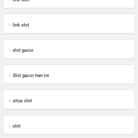
link slot
slot gacor
Slot gacor hari ini
situs slot
slot