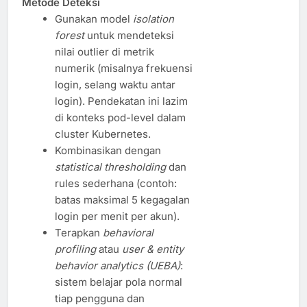
Metode Deteksi
Gunakan model
isolation
forest
untuk mendeteksi
nilai outlier di metrik
numerik (misalnya frekuensi
login, selang waktu antar
login). Pendekatan ini lazim
di konteks pod-level dalam
cluster Kubernetes.
Kombinasikan dengan
statistical thresholding
dan
rules sederhana (contoh:
batas maksimal 5 kegagalan
login per menit per akun).
Terapkan
behavioral
profiling
atau
user & entity
behavior analytics (UEBA)
:
sistem belajar pola normal
tiap pengguna dan