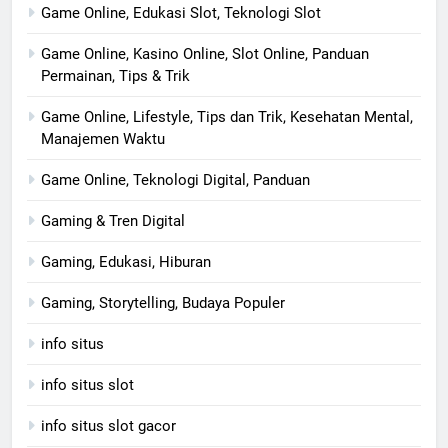
Game Online, Edukasi Slot, Teknologi Slot
Game Online, Kasino Online, Slot Online, Panduan
Permainan, Tips & Trik
Game Online, Lifestyle, Tips dan Trik, Kesehatan Mental,
Manajemen Waktu
Game Online, Teknologi Digital, Panduan
Gaming & Tren Digital
Gaming, Edukasi, Hiburan
Gaming, Storytelling, Budaya Populer
info situs
info situs slot
info situs slot gacor