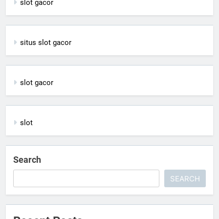
slot gacor
situs slot gacor
slot gacor
slot
Search
SEARCH