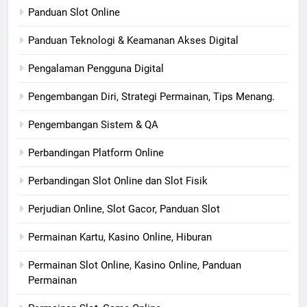
Panduan Slot Online
Panduan Teknologi & Keamanan Akses Digital
Pengalaman Pengguna Digital
Pengembangan Diri, Strategi Permainan, Tips Menang.
Pengembangan Sistem & QA
Perbandingan Platform Online
Perbandingan Slot Online dan Slot Fisik
Perjudian Online, Slot Gacor, Panduan Slot
Permainan Kartu, Kasino Online, Hiburan
Permainan Slot Online, Kasino Online, Panduan
Permainan