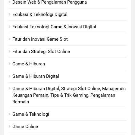
Desain Web & Pengalaman Pengguna
Edukasi & Teknologi Digital
Edukasi Teknologi Game & Inovasi Digital
Fitur dan Inovasi Game Slot
Fitur dan Strategi Slot Online
Game & Hiburan
Game & Hiburan Digital
Game & Hiburan Digital, Strategi Slot Online, Manajemen
Keuangan Pemain, Tips & Trik Gaming, Pengalaman
Bermain
Game & Teknologi
Game Online