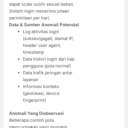
dapat scale out/in sesuai beban.
Sistem login menerima jutaan
permintaan per hari.
Data & Sumber Anomali Potensial
Log aktivitas login
(sukses/gagal), alamat IP,
header user agent,
timestamp
Data histori login dari tiap
pengguna (pola normal)
Data trafik jaringan antar
layanan
Informasi konteks
(geolokasi, device
fingerprint)
Anomali Yang Diobservasi
Beberapa contoh pola
mencurigakan yang mungkin