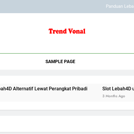
Panduan Lebah
Slot Lebah4D untuk Akses Online yang Lebih Fleksibe
Cara Mengatasi
nd Vonal
Panduan Slot Lebah4D agar 
 Mode Terbaru Di Trend Vonal. Sumber Inspirasi Gaya Untuk Fash
Panduan Lebah
SAMPLE PAGE
Slot Lebah4D untuk Akses Online yang Lebih Fleksibe
Cara Mengatasi
tif Lewat Perangkat Pribadi
Slot Lebah4D untuk Akses 
3 Months Ago