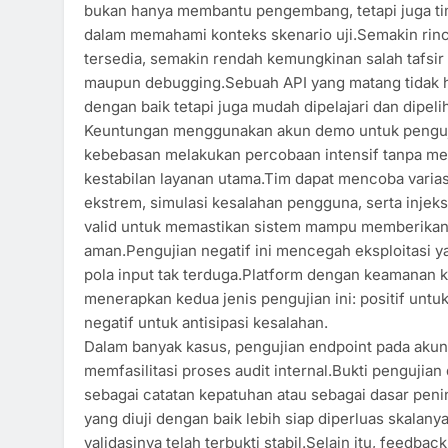
bukan hanya membantu pengembang, tetapi juga t
dalam memahami konteks skenario uji.Semakin rin
tersedia, semakin rendah kemungkinan salah tafsir
maupun debugging.Sebuah API yang matang tidak h
dengan baik tetapi juga mudah dipelajari dan dipeli
Keuntungan menggunakan akun demo untuk penguj
kebebasan melakukan percobaan intensif tanpa m
kestabilan layanan utama.Tim dapat mencoba varia
ekstrem, simulasi kesalahan pengguna, serta injeks
valid untuk memastikan sistem mampu memberikan
aman.Pengujian negatif ini mencegah eksploitasi y
pola input tak terduga.Platform dengan keamanan k
menerapkan kedua jenis pengujian ini: positif untu
negatif untuk antisipasi kesalahan.
Dalam banyak kasus, pengujian endpoint pada aku
memfasilitasi proses audit internal.Bukti pengujian
sebagai catatan kepatuhan atau sebagai dasar peni
yang diuji dengan baik lebih siap diperluas skalany
validasinya telah terbukti stabil.Selain itu, feedba