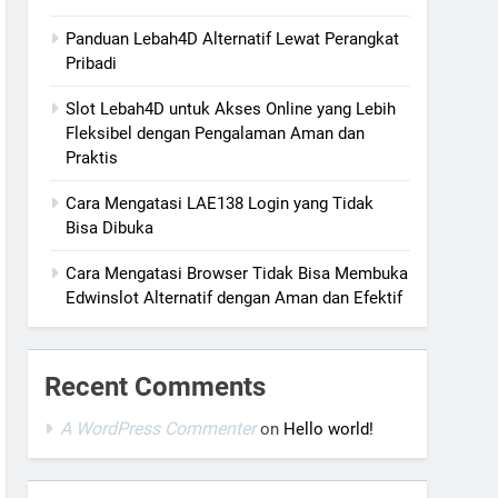
Panduan Lebah4D Alternatif Lewat Perangkat
Pribadi
Slot Lebah4D untuk Akses Online yang Lebih
Fleksibel dengan Pengalaman Aman dan
Praktis
Cara Mengatasi LAE138 Login yang Tidak
Bisa Dibuka
Cara Mengatasi Browser Tidak Bisa Membuka
Edwinslot Alternatif dengan Aman dan Efektif
Recent Comments
A WordPress Commenter
on
Hello world!