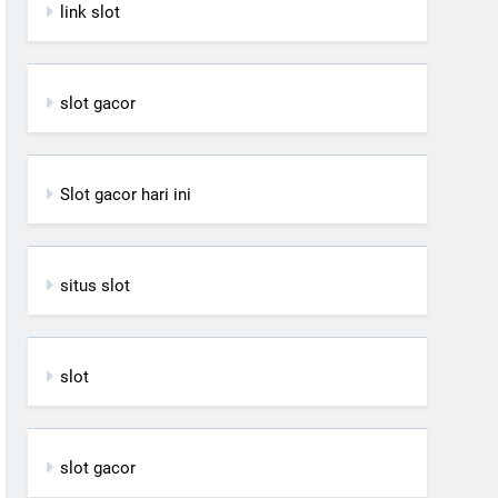
link slot
slot gacor
Slot gacor hari ini
situs slot
slot
slot gacor