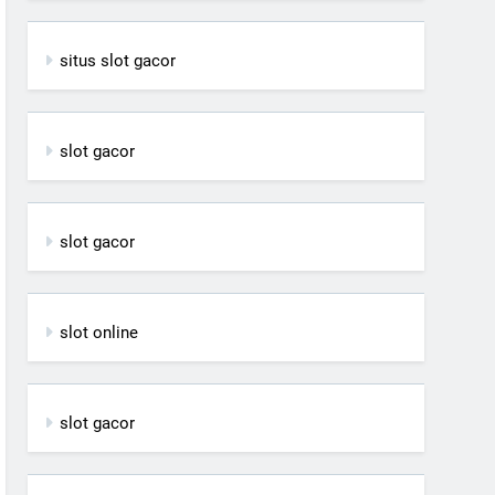
situs slot gacor
slot gacor
slot gacor
slot online
slot gacor