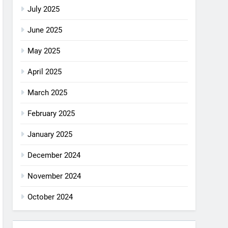
July 2025
June 2025
May 2025
April 2025
March 2025
February 2025
January 2025
December 2024
November 2024
October 2024