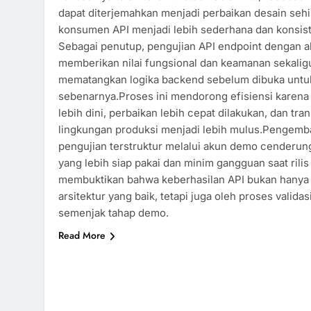
dapat diterjemahkan menjadi perbaikan desain seh
konsumen API menjadi lebih sederhana dan konsis
Sebagai penutup, pengujian API endpoint dengan 
memberikan nilai fungsional dan keamanan sekalig
mematangkan logika backend sebelum dibuka untuk
sebenarnya.Proses ini mendorong efisiensi karena 
lebih dini, perbaikan lebih cepat dilakukan, dan tra
lingkungan produksi menjadi lebih mulus.Pengem
pengujian terstruktur melalui akun demo cenderun
yang lebih siap pakai dan minim gangguan saat rilis 
membuktikan bahwa keberhasilan API bukan hanya 
arsitektur yang baik, tetapi juga oleh proses validas
semenjak tahap demo.
Read More