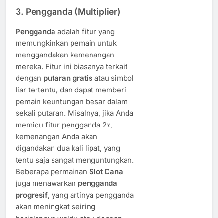
3.
Pengganda (Multiplier)
Pengganda
adalah fitur yang
memungkinkan pemain untuk
menggandakan kemenangan
mereka. Fitur ini biasanya terkait
dengan
putaran gratis
atau simbol
liar tertentu, dan dapat memberi
pemain keuntungan besar dalam
sekali putaran. Misalnya, jika Anda
memicu fitur pengganda 2x,
kemenangan Anda akan
digandakan dua kali lipat, yang
tentu saja sangat menguntungkan.
Beberapa permainan
Slot Dana
juga menawarkan
pengganda
progresif
, yang artinya pengganda
akan meningkat seiring