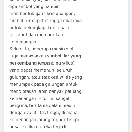
tiga simbol yang hampir
membentuk garis kemenangan,
simbol liar dapat menggantikannya
untuk melengkapi kombinasi
tersebut dan memberikan
kemenangan.
Selain itu, beberapa mesin slot
juga menawarkan
simbol liar yang
berkembang
(expanding wilds)
yang dapat memenuhi seluruh
gulungan, atau
stacked wilds
yang
menumpuk pada gulungan untuk
menciptakan lebih banyak peluang
kemenangan. Fitur ini sangat
berguna, terutama dalam mesin
dengan volatilitas tinggi, di mana
kemenangan jarang terjadi, tetapi
besar ketika mereka terjadi.