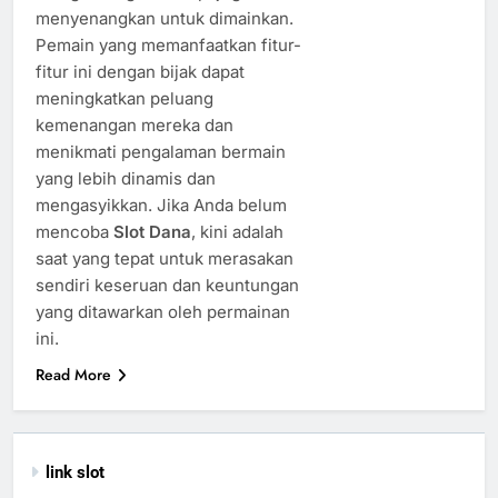
menyenangkan untuk dimainkan.
Pemain yang memanfaatkan fitur-
fitur ini dengan bijak dapat
meningkatkan peluang
kemenangan mereka dan
menikmati pengalaman bermain
yang lebih dinamis dan
mengasyikkan. Jika Anda belum
mencoba
Slot Dana
, kini adalah
saat yang tepat untuk merasakan
sendiri keseruan dan keuntungan
yang ditawarkan oleh permainan
ini.
Read More
link slot