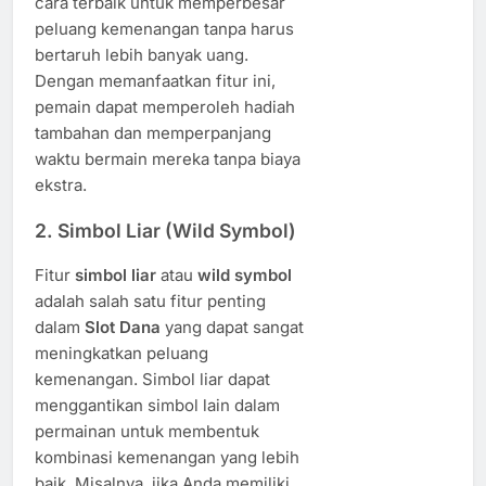
cara terbaik untuk memperbesar
peluang kemenangan tanpa harus
bertaruh lebih banyak uang.
Dengan memanfaatkan fitur ini,
pemain dapat memperoleh hadiah
tambahan dan memperpanjang
waktu bermain mereka tanpa biaya
ekstra.
2.
Simbol Liar (Wild Symbol)
Fitur
simbol liar
atau
wild symbol
adalah salah satu fitur penting
dalam
Slot Dana
yang dapat sangat
meningkatkan peluang
kemenangan. Simbol liar dapat
menggantikan simbol lain dalam
permainan untuk membentuk
kombinasi kemenangan yang lebih
baik. Misalnya, jika Anda memiliki