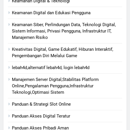
Keamanan Digital & Teknologi
Keamanan Digital dan Edukasi Pengguna
Keamanan Siber, Perlindungan Data, Teknologi Digital,
Sistem Informasi, Privasi Pengguna, Infrastruktur IT,
Manajemen Risiko
Kreativitas Digital, Game Edukatif, Hiburan Interaktif,
Pengembangan Diri Melalui Game
lebah4d,alternatif lebah4d, login lebah4d
Manajemen Server Digital,Stabilitas Platform
Online,Pengalaman Pengguna,Infrastruktur
Teknologi,Optimasi Sistem
Panduan & Strategi Slot Online
Panduan Akses Digital Teratur
Panduan Akses Pribadi Aman