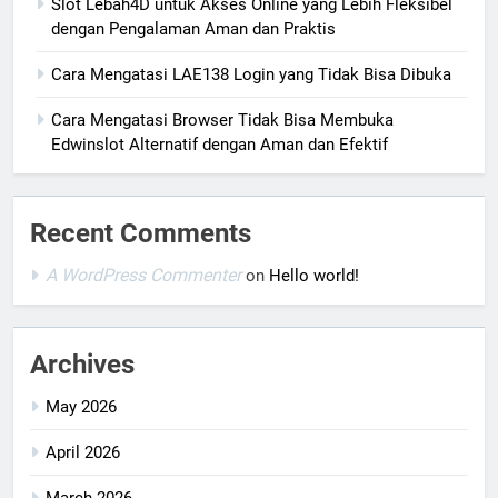
Slot Lebah4D untuk Akses Online yang Lebih Fleksibel
dengan Pengalaman Aman dan Praktis
Cara Mengatasi LAE138 Login yang Tidak Bisa Dibuka
Cara Mengatasi Browser Tidak Bisa Membuka
Edwinslot Alternatif dengan Aman dan Efektif
Recent Comments
A WordPress Commenter
on
Hello world!
Archives
May 2026
April 2026
March 2026