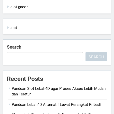
slot gacor
slot
Search
SEARCH
Recent Posts
Panduan Slot Lebah4D agar Proses Akses Lebih Mudah
dan Teratur
Panduan Lebah4D Alternatif Lewat Perangkat Pribadi