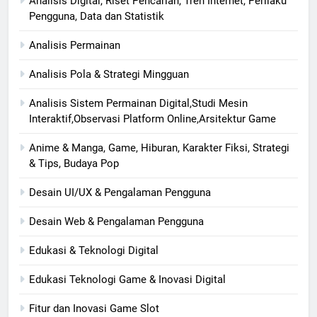
Analisis Digital, Riset Pencarian, Tren Internet, Perilaku
Pengguna, Data dan Statistik
Analisis Permainan
Analisis Pola & Strategi Mingguan
Analisis Sistem Permainan Digital,Studi Mesin
Interaktif,Observasi Platform Online,Arsitektur Game
Anime & Manga, Game, Hiburan, Karakter Fiksi, Strategi
& Tips, Budaya Pop
Desain UI/UX & Pengalaman Pengguna
Desain Web & Pengalaman Pengguna
Edukasi & Teknologi Digital
Edukasi Teknologi Game & Inovasi Digital
Fitur dan Inovasi Game Slot