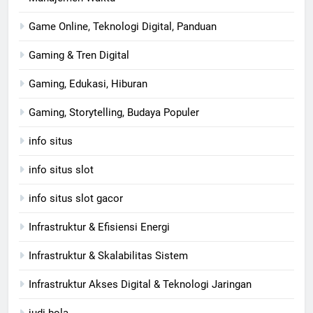
Game Online, Teknologi Digital, Panduan
Gaming & Tren Digital
Gaming, Edukasi, Hiburan
Gaming, Storytelling, Budaya Populer
info situs
info situs slot
info situs slot gacor
Infrastruktur & Efisiensi Energi
Infrastruktur & Skalabilitas Sistem
Infrastruktur Akses Digital & Teknologi Jaringan
judi bola