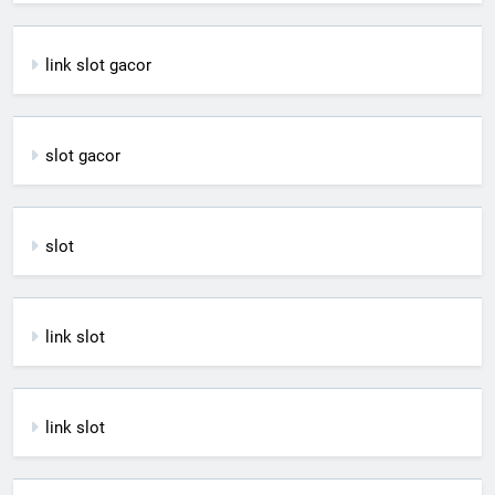
link slot gacor
slot gacor
slot
link slot
link slot