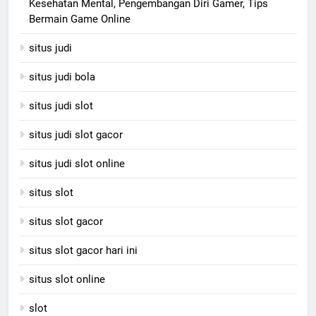
Kesehatan Mental, Pengembangan Diri Gamer, Tips
Bermain Game Online
situs judi
situs judi bola
situs judi slot
situs judi slot gacor
situs judi slot online
situs slot
situs slot gacor
situs slot gacor hari ini
situs slot online
slot