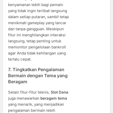
kenyamanan lebih bagi pemain
yang tidak ingin terlibat langsung
dalam setiap putaran, sambil tetap
menikmati gameplay yang lancar
dan tanpa gangguan. Meskipun
fitur ini menghilangkan interaksi
langsung, tetap penting untuk
memonitor pengelolaan bankroll
agar Anda tidak kehilangan uang
terlalu cepat.
7.
Tingkatkan Pengalaman
Bermain dengan Tema yang
Beragam
Selain fitur-fitur teknis,
Slot Dana
juga menawarkan
beragam tema
yang menarik, yang menjadikan
pengalaman bermain lebih