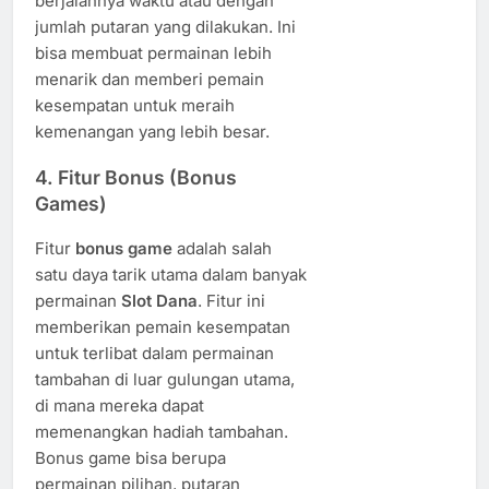
berjalannya waktu atau dengan
jumlah putaran yang dilakukan. Ini
bisa membuat permainan lebih
menarik dan memberi pemain
kesempatan untuk meraih
kemenangan yang lebih besar.
4.
Fitur Bonus (Bonus
Games)
Fitur
bonus game
adalah salah
satu daya tarik utama dalam banyak
permainan
Slot Dana
. Fitur ini
memberikan pemain kesempatan
untuk terlibat dalam permainan
tambahan di luar gulungan utama,
di mana mereka dapat
memenangkan hadiah tambahan.
Bonus game bisa berupa
permainan pilihan, putaran