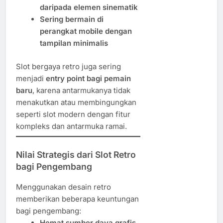
daripada elemen sinematik
Sering bermain di
perangkat mobile dengan
tampilan minimalis
Slot bergaya retro juga sering
menjadi
entry point bagi pemain
baru
, karena antarmukanya tidak
menakutkan atau membingungkan
seperti slot modern dengan fitur
kompleks dan antarmuka ramai.
Nilai Strategis dari Slot Retro
bagi Pengembang
Menggunakan desain retro
memberikan beberapa keuntungan
bagi pengembang:
Hemat sumber daya grafis