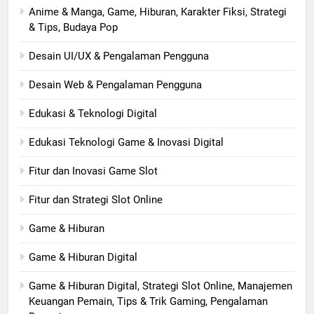
Anime & Manga, Game, Hiburan, Karakter Fiksi, Strategi
& Tips, Budaya Pop
Desain UI/UX & Pengalaman Pengguna
Desain Web & Pengalaman Pengguna
Edukasi & Teknologi Digital
Edukasi Teknologi Game & Inovasi Digital
Fitur dan Inovasi Game Slot
Fitur dan Strategi Slot Online
Game & Hiburan
Game & Hiburan Digital
Game & Hiburan Digital, Strategi Slot Online, Manajemen
Keuangan Pemain, Tips & Trik Gaming, Pengalaman