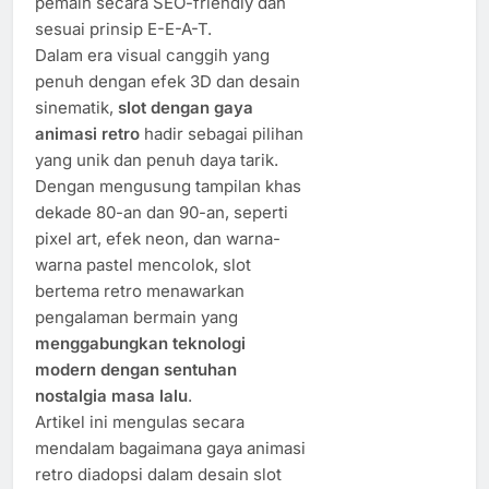
pemain secara SEO-friendly dan
sesuai prinsip E-E-A-T.
Dalam era visual canggih yang
penuh dengan efek 3D dan desain
sinematik,
slot dengan gaya
animasi retro
hadir sebagai pilihan
yang unik dan penuh daya tarik.
Dengan mengusung tampilan khas
dekade 80-an dan 90-an, seperti
pixel art, efek neon, dan warna-
warna pastel mencolok, slot
bertema retro menawarkan
pengalaman bermain yang
menggabungkan teknologi
modern dengan sentuhan
nostalgia masa lalu
.
Artikel ini mengulas secara
mendalam bagaimana gaya animasi
retro diadopsi dalam desain slot