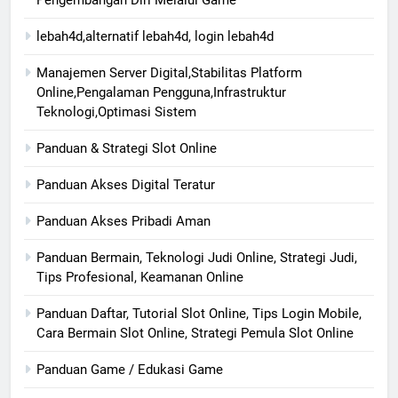
Pengembangan Diri Melalui Game
lebah4d,alternatif lebah4d, login lebah4d
Manajemen Server Digital,Stabilitas Platform
Online,Pengalaman Pengguna,Infrastruktur
Teknologi,Optimasi Sistem
Panduan & Strategi Slot Online
Panduan Akses Digital Teratur
Panduan Akses Pribadi Aman
Panduan Bermain, Teknologi Judi Online, Strategi Judi,
Tips Profesional, Keamanan Online
Panduan Daftar, Tutorial Slot Online, Tips Login Mobile,
Cara Bermain Slot Online, Strategi Pemula Slot Online
Panduan Game / Edukasi Game