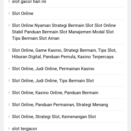
slot gacor hari ini
Slot Online
Slot Online Nyaman Strategi Bermain Slot Slot Online
Stabil Panduan Bermain Slot Manajemen Modal Slot
Tips Bermain Slot Aman
Slot Online, Game Kasino, Strategi Bermain, Tips Slot,
Hiburan Digital, Panduan Pemula, Kasino Terpercaya
Slot Online, Judi Online, Permainan Kasino
Slot Online, Judi Online, Tips Bermain Slot
Slot Online, Kasino Online, Panduan Bermain
Slot Online, Panduan Permainan, Strategi Menang
Slot Online, Strategi Slot, Kemenangan Slot
slot tergacor