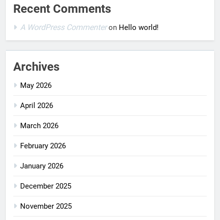
Recent Comments
A WordPress Commenter
on
Hello world!
Archives
May 2026
April 2026
March 2026
February 2026
January 2026
December 2025
November 2025