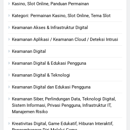
Kasino, Slot Online, Panduan Permainan
Kategori: Permainan Kasino, Slot Online, Tema Slot
Keamanan Akses & Infrastruktur Digital
Keamanan Aplikasi / Keamanan Cloud / Deteksi Intrusi
Keamanan Digital
Keamanan Digital & Edukasi Pengguna
Keamanan Digital & Teknologi
Keamanan Digital dan Edukasi Pengguna
Keamanan Siber, Perlindungan Data, Teknologi Digital,
Sistem Informasi, Privasi Pengguna, Infrastruktur IT,
Manajemen Risiko
Kreativitas Digital, Game Edukatif, Hiburan Interaktif,