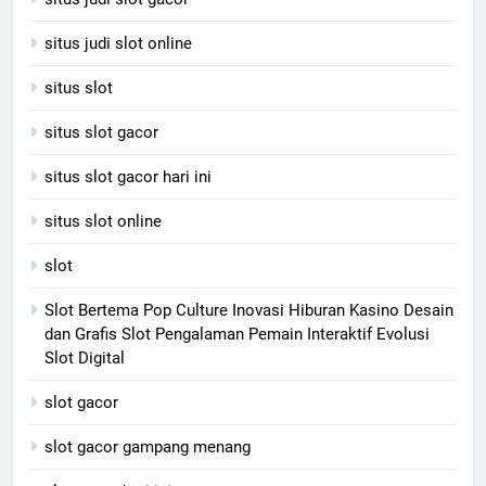
situs judi slot online
situs slot
situs slot gacor
situs slot gacor hari ini
situs slot online
slot
Slot Bertema Pop Culture Inovasi Hiburan Kasino Desain
dan Grafis Slot Pengalaman Pemain Interaktif Evolusi
Slot Digital
slot gacor
slot gacor gampang menang