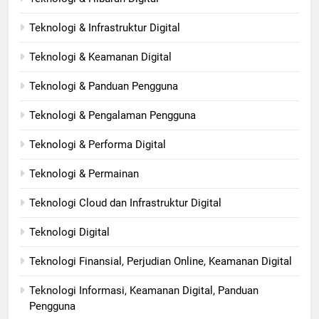
Teknologi & Infrastruktur Digital
Teknologi & Keamanan Digital
Teknologi & Panduan Pengguna
Teknologi & Pengalaman Pengguna
Teknologi & Performa Digital
Teknologi & Permainan
Teknologi Cloud dan Infrastruktur Digital
Teknologi Digital
Teknologi Finansial, Perjudian Online, Keamanan Digital
Teknologi Informasi, Keamanan Digital, Panduan
Pengguna