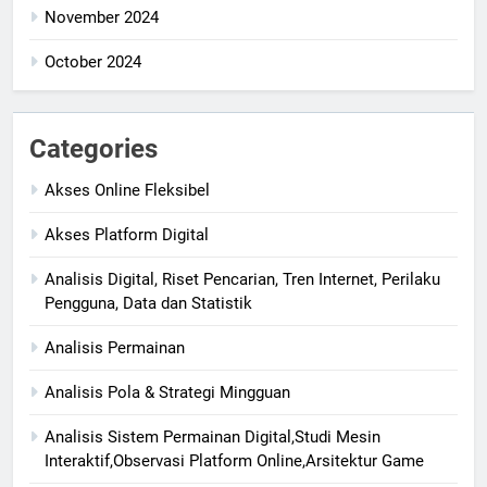
November 2024
October 2024
Categories
Akses Online Fleksibel
Akses Platform Digital
Analisis Digital, Riset Pencarian, Tren Internet, Perilaku
Pengguna, Data dan Statistik
Analisis Permainan
Analisis Pola & Strategi Mingguan
Analisis Sistem Permainan Digital,Studi Mesin
Interaktif,Observasi Platform Online,Arsitektur Game