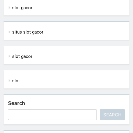
slot gacor
situs slot gacor
slot gacor
slot
Search
SEARCH