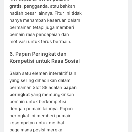
gratis
,
pengganda
, atau bahkan
hadiah besar lainnya. Fitur ini tidak
hanya menambah keseruan dalam
permainan tetapi juga memberi
pemain rasa pencapaian dan
motivasi untuk terus bermain.
6.
Papan Peringkat dan
Kompetisi untuk Rasa Sosial
Salah satu elemen interaktif lain
yang sering dihadirkan dalam
permainan Slot 88 adalah
papan
peringkat
yang memungkinkan
pemain untuk berkompetisi
dengan pemain lainnya. Papan
peringkat ini memberi pemain
kesempatan untuk melihat
bagaimana posisi mereka