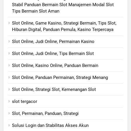
Stabil Panduan Bermain Slot Manajemen Modal Slot
Tips Bermain Slot Aman
Slot Online, Game Kasino, Strategi Bermain, Tips Slot,
Hiburan Digital, Panduan Pemula, Kasino Terpercaya
Slot Online, Judi Online, Permainan Kasino
Slot Online, Judi Online, Tips Bermain Slot
Slot Online, Kasino Online, Panduan Bermain
Slot Online, Panduan Permainan, Strategi Menang
Slot Online, Strategi Slot, Kemenangan Slot
slot tergacor
Slot, Permainan, Panduan, Strategi
Solusi Login dan Stabilitas Akses Akun