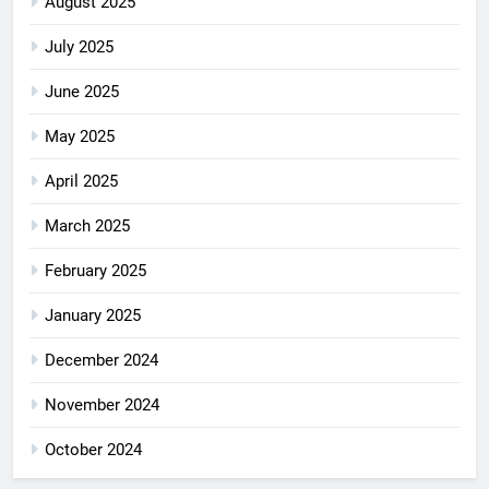
August 2025
July 2025
June 2025
May 2025
April 2025
March 2025
February 2025
January 2025
December 2024
November 2024
October 2024