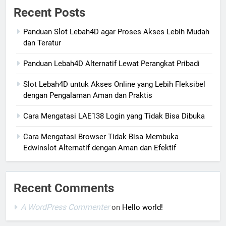
Recent Posts
Panduan Slot Lebah4D agar Proses Akses Lebih Mudah
dan Teratur
Panduan Lebah4D Alternatif Lewat Perangkat Pribadi
Slot Lebah4D untuk Akses Online yang Lebih Fleksibel
dengan Pengalaman Aman dan Praktis
Cara Mengatasi LAE138 Login yang Tidak Bisa Dibuka
Cara Mengatasi Browser Tidak Bisa Membuka
Edwinslot Alternatif dengan Aman dan Efektif
Recent Comments
A WordPress Commenter
on
Hello world!