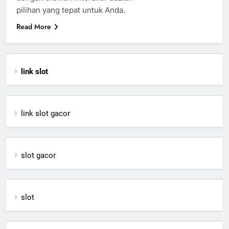
pilihan yang tepat untuk Anda.
Read More
link slot
link slot gacor
slot gacor
slot