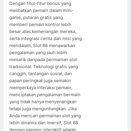
Dengan fitur-fitur bonus yang
melibatkan pemain dalam mini-
game, putaran gratis yang
memberi pemain kontrol lebih
besar atas kemenangan mereka,
serta integrasi cerita dan misi yang
mendalam, Slot 88 menawarkan
pengalaman yang jauh lebih
menarik daripada permainan slot
tradisional. Teknologi grafis yang
canggih, tantangan sosial, dan
papan peringkat juga semakin
memperkaya interaksi pemain,
menciptakan pengalaman bermain
yang tidak hanya menyenangkan
tetapi juga menguntungkan. Jika
Anda mencari permainan slot yang
lebih dinamis dan imersif, Slot 88
dengan elemen interaktif adalah