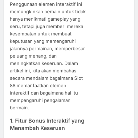
Penggunaan elemen interaktif ini
memungkinkan pemain untuk tidak
hanya menikmati gameplay yang
seru, tetapi juga memberi mereka
kesempatan untuk membuat
keputusan yang memengaruhi
jalannya permainan, memperbesar
peluang menang, dan
meningkatkan keseruan. Dalam
artikel ini, kita akan membahas
secara mendalam bagaimana Slot
88 memanfaatkan elemen
interaktif dan bagaimana hal itu
mempengaruhi pengalaman
bermain.
1.
Fitur Bonus Interaktif yang
Menambah Keseruan