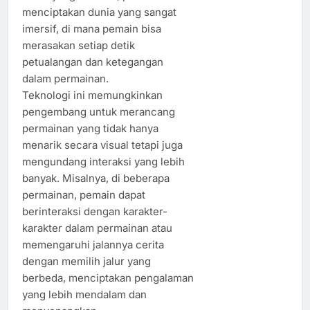
menciptakan dunia yang sangat
imersif, di mana pemain bisa
merasakan setiap detik
petualangan dan ketegangan
dalam permainan.
Teknologi ini memungkinkan
pengembang untuk merancang
permainan yang tidak hanya
menarik secara visual tetapi juga
mengundang interaksi yang lebih
banyak. Misalnya, di beberapa
permainan, pemain dapat
berinteraksi dengan karakter-
karakter dalam permainan atau
memengaruhi jalannya cerita
dengan memilih jalur yang
berbeda, menciptakan pengalaman
yang lebih mendalam dan