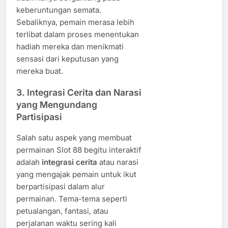
keberuntungan semata.
Sebaliknya, pemain merasa lebih
terlibat dalam proses menentukan
hadiah mereka dan menikmati
sensasi dari keputusan yang
mereka buat.
3.
Integrasi Cerita dan Narasi
yang Mengundang
Partisipasi
Salah satu aspek yang membuat
permainan Slot 88 begitu interaktif
adalah
integrasi cerita
atau narasi
yang mengajak pemain untuk ikut
berpartisipasi dalam alur
permainan. Tema-tema seperti
petualangan, fantasi, atau
perjalanan waktu sering kali