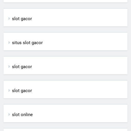
slot gacor
situs slot gacor
slot gacor
slot gacor
slot online