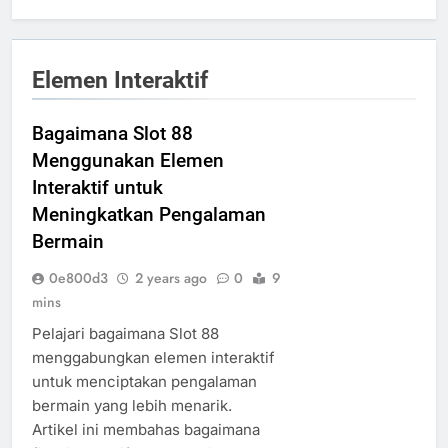
Elemen Interaktif
Bagaimana Slot 88
Menggunakan Elemen
Interaktif untuk
Meningkatkan Pengalaman
Bermain
0e800d3
2 years ago
0
9
mins
Pelajari bagaimana Slot 88
menggabungkan elemen interaktif
untuk menciptakan pengalaman
bermain yang lebih menarik.
Artikel ini membahas bagaimana