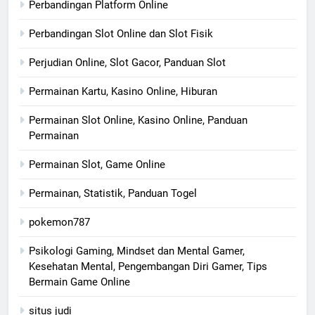
Perbandingan Platform Online
Perbandingan Slot Online dan Slot Fisik
Perjudian Online, Slot Gacor, Panduan Slot
Permainan Kartu, Kasino Online, Hiburan
Permainan Slot Online, Kasino Online, Panduan
Permainan
Permainan Slot, Game Online
Permainan, Statistik, Panduan Togel
pokemon787
Psikologi Gaming, Mindset dan Mental Gamer,
Kesehatan Mental, Pengembangan Diri Gamer, Tips
Bermain Game Online
situs judi