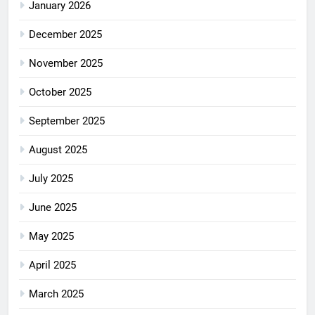
January 2026
December 2025
November 2025
October 2025
September 2025
August 2025
July 2025
June 2025
May 2025
April 2025
March 2025