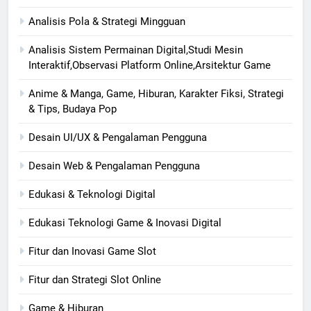
Analisis Pola & Strategi Mingguan
Analisis Sistem Permainan Digital,Studi Mesin
Interaktif,Observasi Platform Online,Arsitektur Game
Anime & Manga, Game, Hiburan, Karakter Fiksi, Strategi
& Tips, Budaya Pop
Desain UI/UX & Pengalaman Pengguna
Desain Web & Pengalaman Pengguna
Edukasi & Teknologi Digital
Edukasi Teknologi Game & Inovasi Digital
Fitur dan Inovasi Game Slot
Fitur dan Strategi Slot Online
Game & Hiburan