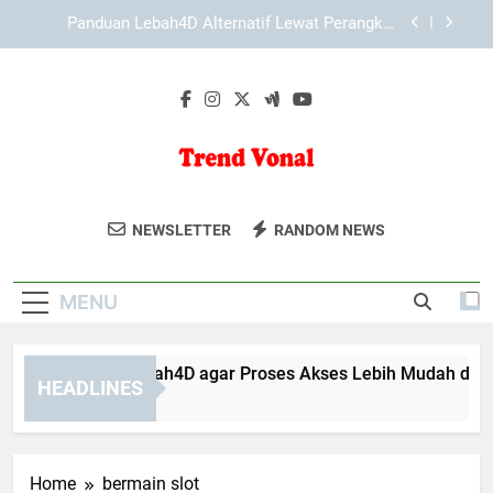
Skip
Slot Lebah4D untuk Akses Online yang Lebih
to
Fleksibel dengan Pengalaman Aman dan Praktis
content
Cara Mengatasi LAE138 Login yang Tidak Bisa
Dibuka
Panduan Slot Lebah4D agar Proses Akses Lebih
Mudah dan Teratur
Panduan Lebah4D Alternatif Lewat Perangkat
Pribadi
Trend Vonal
Ikuti Tren Mode Terbaru Di Trend Vonal.
Slot Lebah4D untuk Akses Online yang Lebih
NEWSLETTER
RANDOM NEWS
Fleksibel dengan Pengalaman Aman dan Praktis
Sumber Inspirasi Gaya Untuk
Cara Mengatasi LAE138 Login yang Tidak Bisa
Fashionista.
Dibuka
MENU
nduan Slot Lebah4D agar Proses Akses Lebih Mudah dan Ter
HEADLINES
Months Ago
Home
bermain slot