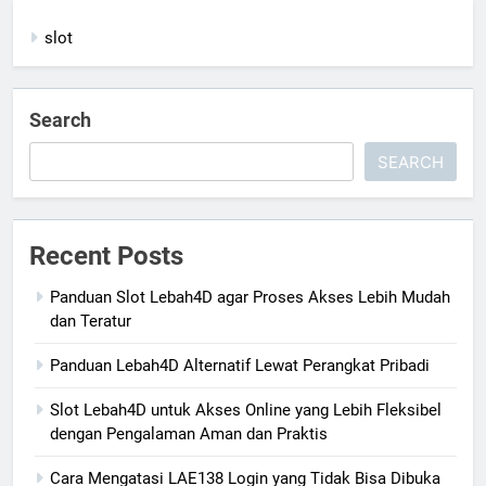
slot
Search
SEARCH
Recent Posts
Panduan Slot Lebah4D agar Proses Akses Lebih Mudah
dan Teratur
Panduan Lebah4D Alternatif Lewat Perangkat Pribadi
Slot Lebah4D untuk Akses Online yang Lebih Fleksibel
dengan Pengalaman Aman dan Praktis
Cara Mengatasi LAE138 Login yang Tidak Bisa Dibuka