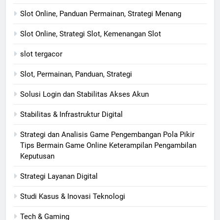
Slot Online, Panduan Permainan, Strategi Menang
Slot Online, Strategi Slot, Kemenangan Slot
slot tergacor
Slot, Permainan, Panduan, Strategi
Solusi Login dan Stabilitas Akses Akun
Stabilitas & Infrastruktur Digital
Strategi dan Analisis Game Pengembangan Pola Pikir
Tips Bermain Game Online Keterampilan Pengambilan
Keputusan
Strategi Layanan Digital
Studi Kasus & Inovasi Teknologi
Tech & Gaming