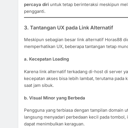
percaya diri
untuk tetap berinteraksi meskipun mel
pengganti.
3. Tantangan UX pada Link Alternatif
Meskipun sebagian besar link alternatif Horas88 d
memperhatikan UX, beberapa tantangan tetap munc
a. Kecepatan Loading
Karena link alternatif terkadang di-host di server 
kecepatan akses bisa lebih lambat, terutama pada 
saat jam sibuk.
b. Visual Minor yang Berbeda
Pengguna yang terbiasa dengan tampilan domain 
langsung menyadari perbedaan kecil pada tombol, i
dapat menimbulkan keraguan.