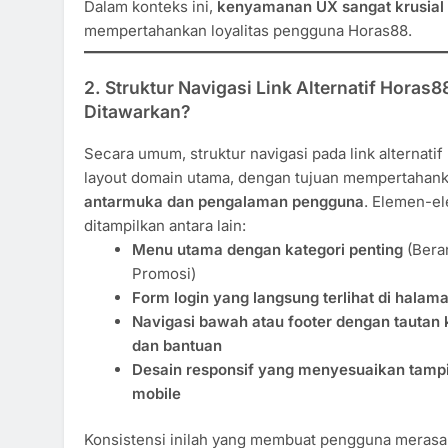
Dalam konteks ini,
kenyamanan UX sangat krusial
mempertahankan loyalitas pengguna Horas88.
2. Struktur Navigasi Link Alternatif Horas
Ditawarkan?
Secara umum, struktur navigasi pada link alternati
layout domain utama, dengan tujuan mempertahan
antarmuka dan pengalaman pengguna
. Elemen-e
ditampilkan antara lain:
Menu utama dengan kategori penting
(Beran
Promosi)
Form login yang langsung terlihat di halam
Navigasi bawah atau footer dengan tautan k
dan bantuan
Desain responsif yang menyesuaikan tampi
mobile
Konsistensi inilah yang membuat pengguna meras