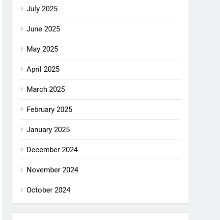
July 2025
June 2025
May 2025
April 2025
March 2025
February 2025
January 2025
December 2024
November 2024
October 2024