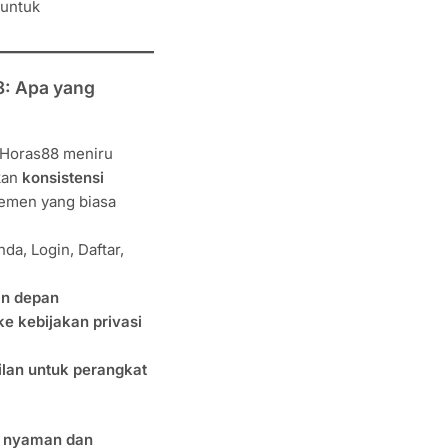
untuk
88: Apa yang
f Horas88 meniru
kan
konsistensi
lemen yang biasa
da, Login, Daftar,
an depan
e kebijakan privasi
lan untuk perangkat
a
nyaman dan