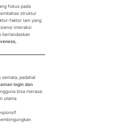
ang fokus pada
membahas struktur
tor-faktor lain yang
iensi interaksi
 berlandaskan
iveness,
is semata, padahal
aman login dan
engguna bisa merasa:
in utama
esponsif
 membingungkan