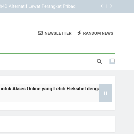
4D Alternatif Lewat Perangkat Pribadi
l dengan Pengalaman Aman dan Praktis
 LAE138 Login yang Tidak Bisa Dibuka
NEWSLETTER
RANDOM NEWS
Proses Akses Lebih Mudah dan Teratur
ionista.
4D Alternatif Lewat Perangkat Pribadi
l dengan Pengalaman Aman dan Praktis
 LAE138 Login yang Tidak Bisa Dibuka
 Online yang Lebih Fleksibel dengan Pengalaman Aman dan Pr